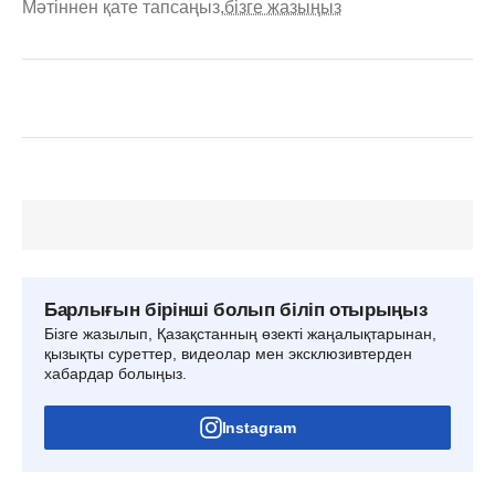
Мәтіннен қате тапсаңыз,
бізге жазыңыз
Барлығын бірінші болып біліп отырыңыз
Бізге жазылып, Қазақстанның өзекті жаңалықтарынан,
қызықты суреттер, видеолар мен эксклюзивтерден
хабардар болыңыз.
Instagram