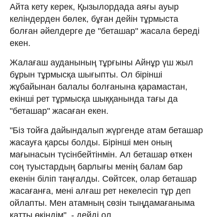
Айта кету керек, Қызылордада аяғы ауыр
келіндерден бөлек, бұған дейін тұрмыста
болған әйелдерге де "беташар" жасала береді
екен.
Жалағаш ауданының тұрғыны Айнұр үш жыл
бұрын тұрмысқа шығыпты. Ол бірінші
жұбайынан балалы болғанына қарамастан,
екінші рет тұрмысқа шыққанында тағы да
"беташар" жасаған екен.
"Біз тойға дайындалып жүргенде атам беташар
жасауға қарсы болды. Бірінші мен оның
мағынасын түсінбейтінмін. Ал беташар өткен
соң туыстардың барлығы менің балам бар
екенін біліп таңғалды. Сөйтсек, олар беташар
жасағанға, мені алғаш рет некелесіп тұр деп
ойлапты. Мен атамның сөзін тыңдамағаныма
қатты өкіндім", - дейді ол.