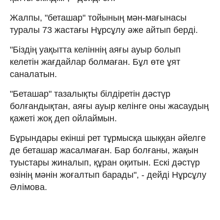
Жалпы, "беташар" тойының мән-мағынасы
туралы 73 жастағы Нұрсұлу әже айтып берді.
"Біздің уақытта келіннің аяғы ауыр болып
келетін жағдайлар болмаған. Бұл өте ұят
саналатын.
"Беташар" тазалықты білдіретін дәстүр
болғандықтан, аяғы ауыр келінге оны жасаудың
қажеті жоқ деп ойлаймын.
Бұрындары екінші рет тұрмысқа шыққан әйелге
де беташар жасалмаған. Бар болғаны, жақын
туыстары жиналып, құран оқитын. Ескі дәстүр
өзінің мәнін жоғалтып барады", - дейді Нұрсұлу
Әлімова.