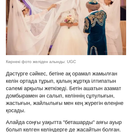
Көрнекі фото желіден алынды: UGC
Дәстүрге сәйкес, бетіне ақ орамал жамылған
келін ортада тұрып, қалың жұртқа ілтипатын
сәлемі арқылы жеткізеді. Бетін ашатын азамат
домбырамен ән салып, келіннің сұлулығын,
жастығын, жайлылығы мен кең жүрегін өлеңіне
қосады.
Алайда соңғы уақытта "беташарды" аяғы ауыр
болып келген келіндерге де жасайтын болған.