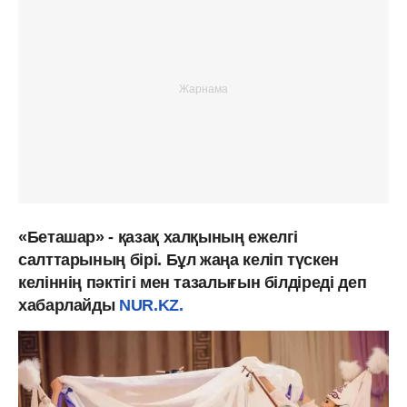
«Беташар» - қазақ халқының ежелгі
салттарының бірі. Бұл жаңа келіп түскен
келіннің пәктігі мен тазалығын білдіреді деп
хабарлайды
NUR.KZ.