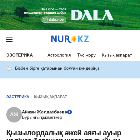
ЭЗОТЕРИКА
Астрология
Түс жору
Қызық ақпарат
Бізбен бірге қатарынан болған күндеріңіз
ЭЗОТЕРИКА
ҚЫЗЫҚ АҚПАРАТ
Айжан Жолдасбаева
АЖ
Бұрынғы қызметкер
Қызылордалық әжей аяғы ауыр