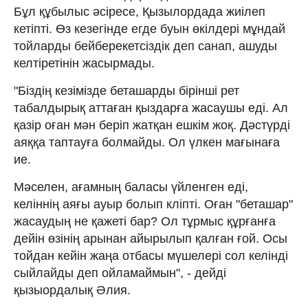
Бұл құбылыс әсіресе, Қызылордада жиілеп
кетіпті. Өз кезегінде егде буын өкілдері мұндай
тойларды бейберекетсіздік деп санап, ашуды
келтіретінін жасырмады.
"Біздің кезімізде беташарды бірінші рет
табалдырық аттаған қыздарға жасаушы еді. Ал
қазір оған мән беріп жатқан ешкім жоқ. Дәстүрді
аяққа таптауға болмайды. Ол үлкен мағынаға
ие.
Мәселен, ағамның баласы үйленген еді,
келіннің аяғы ауыр болып кліпті. Оған "беташар"
жасаудың не қажеті бар? Ол тұрмыс құрғанға
дейін өзінің арынан айырылып қалған ғой. Осы
тойдан кейін жаңа отбасы мүшелері сол келінді
сыйлайды деп ойламаймын", - дейді
қызыордалық Әлия.