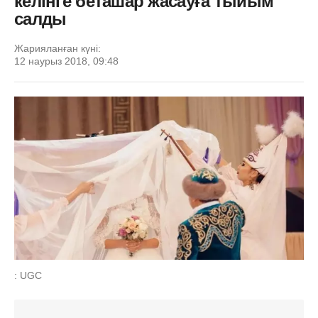
келінге беташар жасауға тыйым
салды
Жарияланған күні:
12 наурыз 2018, 09:48
: UGC