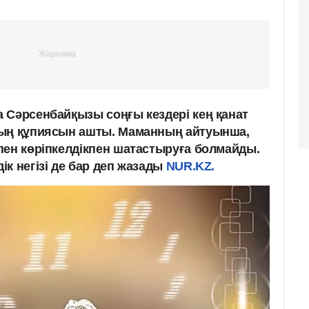
 Сәрсенбайқызы соңғы кездері кең қанат
ның құпиясын ашты. Маманның айтуынша,
пен көріпкелдікпен шатастыруға болмайды.
к негізі де бар деп жазады
NUR.KZ.