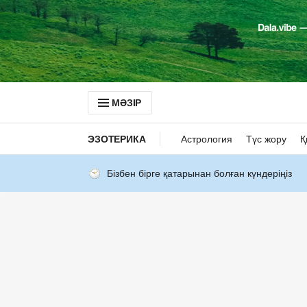
МӘЗІР
ЭЗОТЕРИКА
Астрология
Түс жору
Қ
Бізбен бірге қатарынан болған күндеріңіз