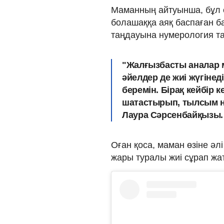
Маманның айтуынша, бұл е
болашаққа аяқ баспаған 
таңдауына нумерология та
"Жалғызбасты аналар 
әйелдер де жиі жүгінед
беремін. Бірақ кейбір 
шатастырып, тылсым нәр
Лаура Сәрсенбайқызы.
Оған қоса, маман өзіне әл
жары туралы жиі сұрап жат