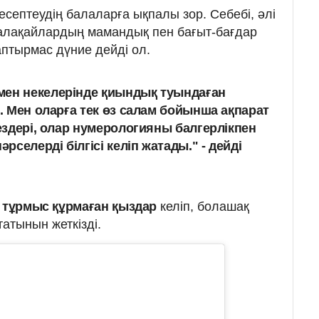
септеудің балаларға ықпалы зор. Себебі, әлі
балақайлардың мамандық пен бағыт-бағдар
птырмас дүние дейді ол.
мен некелерінде қиындық туындаған
і. Мен оларға тек өз салам бойынша ақпарат
кездері, олар нумерологияны балгерлікпен
селерді білгісі келіп жатады." - дейді
і
тұрмыс құрмаған қыздар
келіп, болашақ
атынын жеткізді.