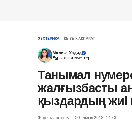
ЭЗОТЕРИКА
ҚЫЗЫҚ АҚПАРАТ
Малика Хадид
Бұрынғы қызметкер
Танымал нумеро
жалғызбасты ан
қыздардың жиі 
Жарияланған күні:
20 тамыз 2018, 14:48