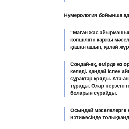
Нумерология бойынша ад
"Маған жас айырмашылы
көпшілігін қаржы мәсел
қашан ашып, қалай жүргі
Сондай-ақ, өмірде
өз о
келеді. Қандай іспен а
сұрақтар қояды. Ата-а
тұрады. Олар перзентт
боларын сұрайды.
Осындай мәселелерге қ
нәтижесінде толыққанды