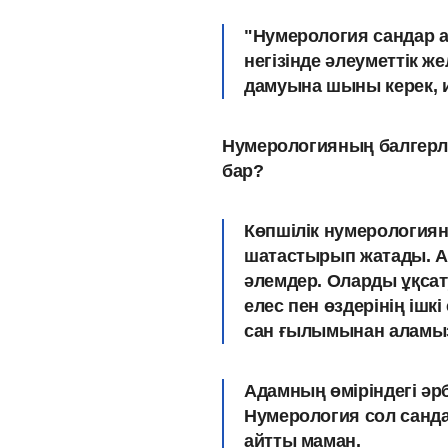
"Нумерология сандар а
негізінде әлеуметтік ж
дамуына шыны керек, и
Нумерологияның балгерлі
бар?
Көпшілік нумерологияны
шатастырып жатады. Ал
әлемдер. Оларды
ұқсат
елес пен өздерінің ішкі
сан ғылымынан аламы
Адамның өміріндегі әр
Нумерология сол
санд
айтты маман.