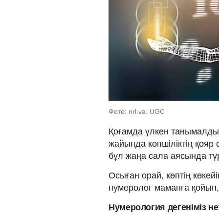
Фото: nrl.va: UGC
Қоғамда үлкен танымалды
жайында көпшіліктің қояр
бұл жаңа сала аясында түр
Осыған орай, көптің көке
нумеролог маманға қойып,
Нумерология дегеніміз не?