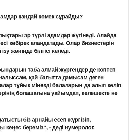
амдар қандай көмек сұрайды?
қтары әр түрлі адамдар жүгінеді. Алайда
есі көбірек алаңдатады. Олар бизнестерін
зу жөнінде білгісі келеді.
рындарын таба алмай жүргендер
де көптеп
йналыссам, қай бағытта дамысам деген
налар
тұйық мінезді балаларын
да алып келіп
ерінің болашағына уайымдап, келешекте не
атысты біз арнайы есеп жүргізіп,
 кеңес береміз", - деді нумеролог.