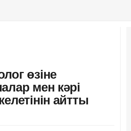
лог өзіне
алар мен кәрі
келетінін айтты