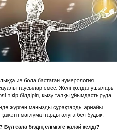
лыққа ие бола бастаған нумерология
 сауалы таусылар емес. Желі қолданушылары
лі пікір білдіріп, қызу талқы ұйымдастыруда.
йінде жүрген маңызды сұрақтарды арнайы
 қажетті мағлұматтарды алуға бел будық.
 Бұл сала біздің елімізге қалай келді?