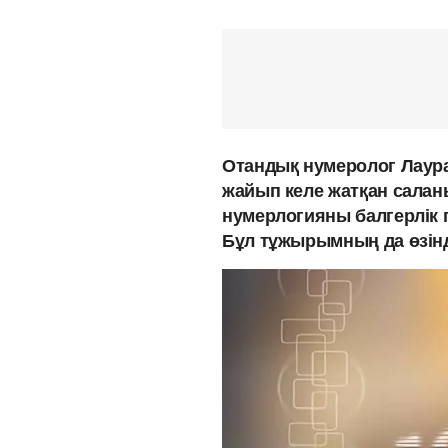
Отандық нумеролог Лаура
жайып келе жатқан сала
нумерлогияны балгерлік 
Бұл тұжырымның да өзінді