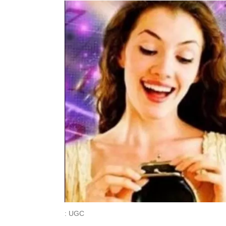
: UGC