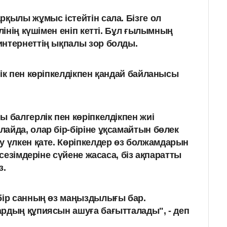
рқылы жұмыс істейтін сала. Бізге ол
елінің күшімен еніп кетті. Бұл ғылымның
нтернеттің ықпалы зор болды.
к пен көріпкелдікпен қандай байланысы
 балгерлік пен көріпкелдікпен жиі
айда, олар бір-біріне ұқсамайтын бөлек
у үлкен қате.
Көріпкелдер өз болжамдарын
 сезімдеріне сүйене жасаса, біз ақпаратты
з.
бір санның өз маңыздылығы бар.
ардың құпиясын ашуға
бағытталады", - деп