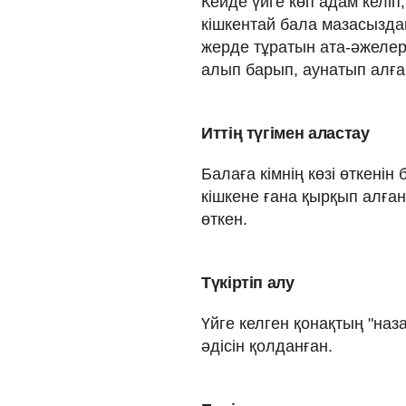
Кейде үйге көп адам келіп
кішкентай бала мазасызд
жерде тұратын ата-әжелері
алып барып, аунатып алға
Иттің түгімен аластау
Балаға кімнің көзі өткенін
кішкене ғана қырқып алған
өткен.
Түкіртіп алу
Үйге келген қонақтың "наза
әдісін қолданған.