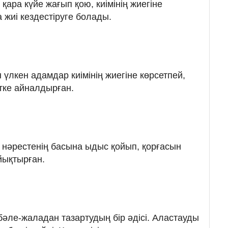
ара күйе жағып қою, киімінің жиегіне
 жиі кездестіруге болады.
н үлкен адамдар киімінің жиегіне көрсетпей,
тке айналдырған.
 нәрестенің басына ыдыс қойып, қорғасын
йықтырған.
 бәле-жаладан тазартудың бір әдісі. Аластауды