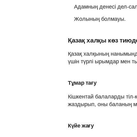
Адамның денесі дел-сал б
Жолының болмауы.
Қазақ халқы көз тиюд
Қазақ халқының нанымында
үшін түрлі ырымдар мен 
Тұмар тағу
Кішкентай балаларды тіл-
жаздырып, оны баланың м
Күйе жағу