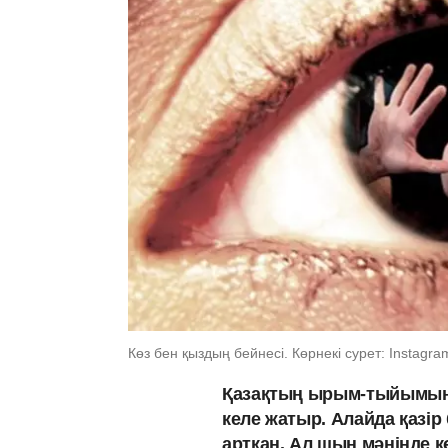
Көз бен қыздың бейнесі. Көрнекі сурет: Instagra
Қазақтың ырым-тыйымынд
келе жатыр. Алайда қазір
артқан. Ал шын мәнінде 