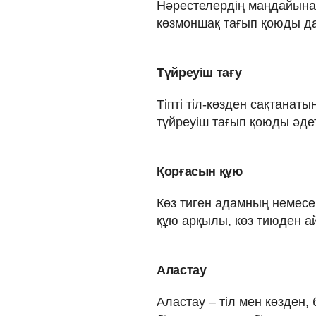
Нәрестелердің маңдайына қ
көзмоншақ тағып қоюды да
Түйреуіш тағу
Тіпті тіл-көзден сақтанаты
түйреуіш тағып қоюды әде
Қорғасын құю
Көз тиген адамның немесе
құю арқылы, көз тиюден а
Аластау
Аластау
–
тіл мен көзден,