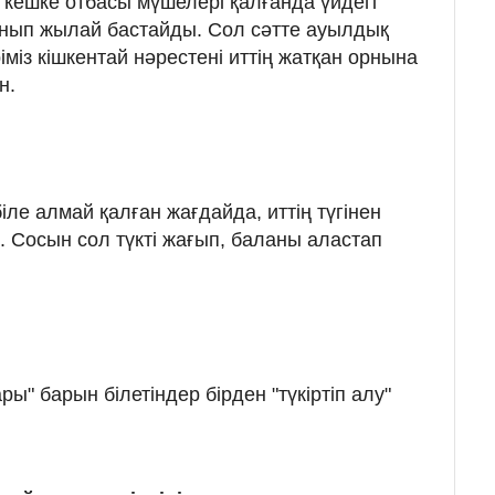
, кешке отбасы мүшелері қалғанда үйдегі
анып жылай бастайды. Сол сәтте ауылдық
міз кішкентай нәрестені иттің жатқан орнына
н.
 біле алмай қалған жағдайда, иттің түгінен
. Сосын сол түкті жағып, баланы аластап
ры" барын білетіндер бірден "түкіртіп алу"