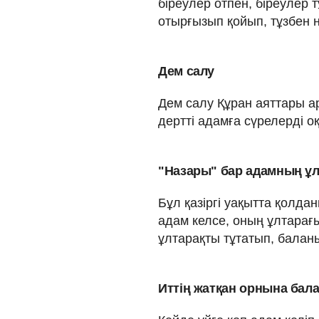
біреулер отпен, біреулер т
отырғызып қойып, тұзбен 
Дем салу
Дем салу Құран аяттары а
дертті адамға сүрелерді 
"Назары" бар адамның ұл
Бұл қазіргі уақытта қолдан
адам келсе, оның ұлтарағ
ұлтарақты тұтатып, балан
Иттің жатқан орнына бал