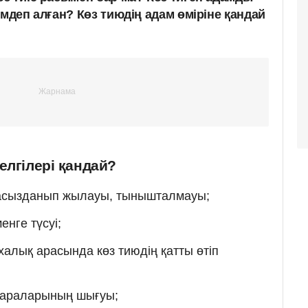
емдеп алған? Көз тиюдің адам өміріне қандай
елгілері қандай?
засызданып жылауы, тынышталмауы;
енге түсуі;
алық арасында көз тиюдің қатты өтіп
жараларының шығуы;