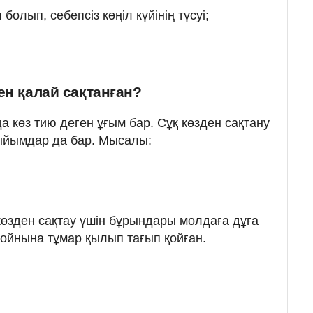
олып, себепсіз көңіл күйінің түсуі;
ен қалай сақтанған?
 көз тию деген ұғым бар. Сұқ көзден сақтану
тыйымдар да бар. Мысалы:
көзден сақтау үшін бұрындары молдаға дұға
ойнына тұмар қылып тағып қойған.