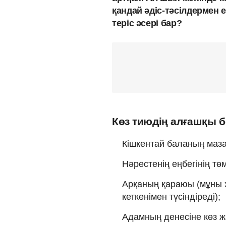
қандай әдіс-тәсілдермен 
теріс әсері бар?
Көз тиюдің алғашқы б
Кішкентай баланың ма
Нәрестенің еңбегінің төм
Арқаның қараюы (мұны х
кеткенімен түсіндіреді);
Адамның денесіне көз 