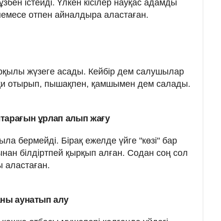
ұзбен істейді. Үлкен кісілер науқас адамды
немесе отпен айналдыра аластаған.
рқылы жүзеге асады. Кейбір дем салушылар
оқи отырып, пышақпен, қамшымен дем салады.
тарағын ұрлап алып жағу
ыла бермейді. Бірақ ежелде үйге "көзі" бар
ынан білдіртпей қырқып алған. Содан соң сол
ы аластаған.
аны аунатып алу