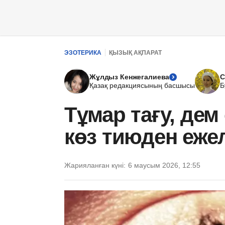
ЭЗОТЕРИКА
ҚЫЗЫҚ АҚПАРАТ
Жұлдыз Кенжегалиева
С
Қазақ редакциясының басшысы
Б
Тұмар тағу, дем
көз тиюден еже
Жарияланған күні:
6 маусым 2026, 12:55