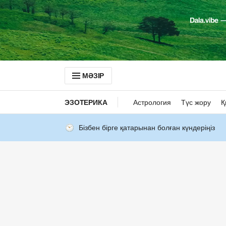
МӘЗІР
ЭЗОТЕРИКА
Астрология
Түс жору
Қ
Бізбен бірге қатарынан болған күндеріңіз