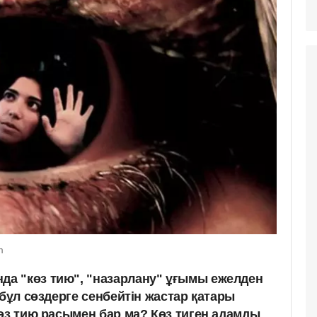
m
а "көз тию", "назарлану" ұғымы ежелден
 бұл сөздерге сенбейтін жастар қатары
көз тию расымен бар ма? Көз тиген адамды