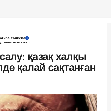
агира Уалиева
ұрынғы қызметкер
 салу: қазақ халқы
лде қалай сақтанған