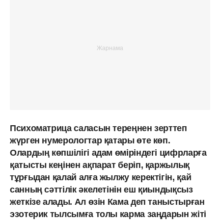
Психоматрица саласын тереңнен зерттеп
жүрген нумерологтар қатары өте көп.
Олардың көпшілігі адам өміріндегі цифрларға
қатысты кеңінен ақпарат беріп, қаржылық
тұрғыдан қалай алға жылжу керектігін, қай
санның сәттілік әкелетінін еш қиындықсыз
жеткізе алады. Ал өзін Кама деп таныстырған
эзотерик тылсымға толы карма заңдарын жіті