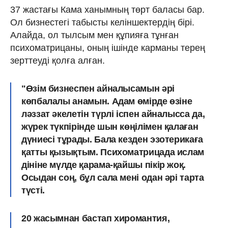
37 жастағы Кама ханымның төрт баласы бар.
Ол бизнестегі табысты келіншектердің бірі.
Алайда, ол тылсым мен құпияға тұнған
психоматрицаны, оның ішінде карманы терең
зерттеуді қолға алған.
"Өзім бизнеспен айналысамын әрі
көпбалалы анамын. Адам өмірде өзіне
ләззат әкелетін түрлі іспен айналысса да,
жүрек түкпірінде шын көңілімен қалаған
дүниесі тұрады. Бала кезден эзотерикаға
қатты қызықтым. Психоматрицада ислам
дініне мүлде қарама-қайшы пікір жоқ.
Осыдан соң, бұл сала мені одан әрі тарта
түсті.
20 жасымнан бастап хиромантия,