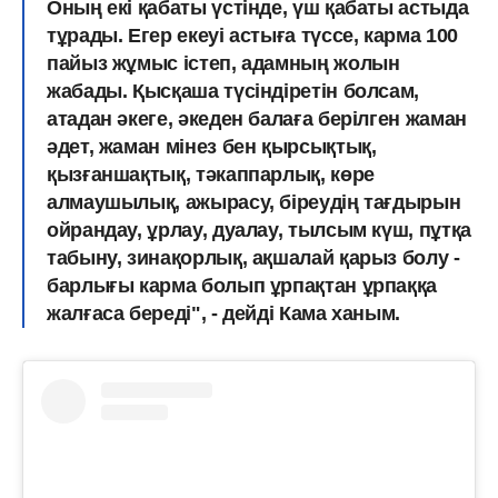
Оның екі қабаты үстінде, үш қабаты астыда
тұрады. Егер екеуі астыға түссе, карма 100
пайыз жұмыс істеп, адамның жолын
жабады. Қысқаша түсіндіретін болсам,
атадан әкеге, әкеден балаға берілген жаман
әдет, жаман мінез бен қырсықтық,
қызғаншақтық, тәкаппарлық, көре
алмаушылық, ажырасу, біреудің тағдырын
ойрандау, ұрлау, дуалау, тылсым күш, пұтқа
табыну, зинақорлық, ақшалай қарыз болу -
барлығы карма болып ұрпақтан ұрпаққа
жалғаса береді", - дейді Кама ханым.