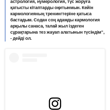
астрология, нумерология, түс жоруға
қатысты кітаптарды оқитынмын. Кейін
кармологияның тренингтеріне қатыса
бастадым. Содан соң адамды кармология
арқылы санаса, талай жыл іздеген
сұрақтарына тез жауап алатынын түсіндім",
- дейді ол.