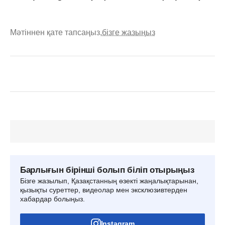
Мәтіннен қате тапсаңыз,
бізге жазыңыз
Барлығын бірінші болып біліп отырыңыз
Бізге жазылып, Қазақстанның өзекті жаңалықтарынан,
қызықты суреттер, видеолар мен эксклюзивтерден
хабардар болыңыз.
Instagram