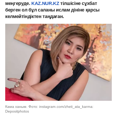
меңгеруде.
KAZ.NUR.KZ
тілшісіне сұхбат
берген ол бұл саланы ислам дініне қарсы
келмейтіндіктен таңдаған.
Кама ханым. Фото: instagram.com/zheti_ata_karma:
Depositphotos