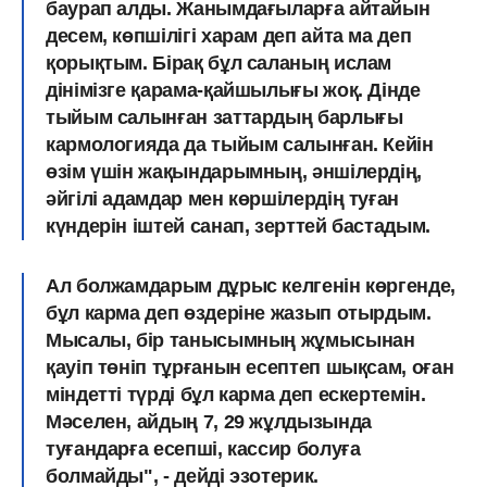
баурап алды. Жанымдағыларға айтайын
десем, көпшілігі харам деп айта ма деп
қорықтым. Бірақ бұл саланың ислам
дінімізге қарама-қайшылығы жоқ. Дінде
тыйым салынған заттардың барлығы
кармологияда да тыйым салынған. Кейін
өзім үшін жақындарымның, әншілердің,
әйгілі адамдар мен көршілердің туған
күндерін іштей санап, зерттей бастадым.
Ал болжамдарым дұрыс келгенін көргенде,
бұл карма деп өздеріне жазып отырдым.
Мысалы, бір танысымның жұмысынан
қауіп төніп тұрғанын есептеп шықсам, оған
міндетті түрді бұл карма деп ескертемін.
Мәселен, айдың 7, 29 жұлдызында
туғандарға есепші, кассир болуға
болмайды", - дейді эзотерик.