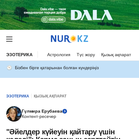
ЭЗОТЕРИКА
Астрология
Түс жору
Қызық ақпарат
Бізбен бірге қатарынан болған күндеріңіз
ЭЗОТЕРИКА
ҚЫЗЫҚ АҚПАРАТ
Гүлмира Ерубаева
Контент-ресечер
"Әйелдер күйеуін қайтару үшін