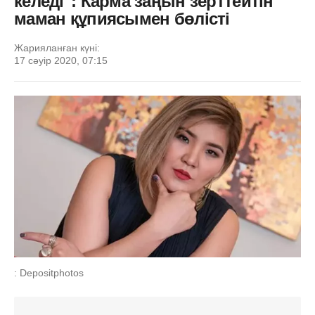
келеді": Карма заңын зерттейтін
маман құпиясымен бөлісті
Жарияланған күні:
17 сәуір 2020, 07:15
: Depositphotos