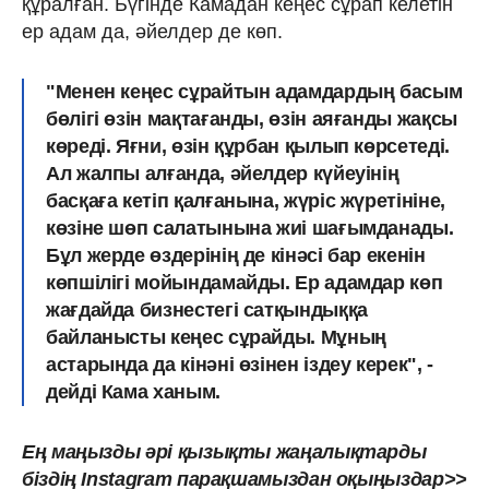
құралған. Бүгінде Камадан кеңес сұрап келетін
ер адам да, әйелдер де көп.
"Менен кеңес сұрайтын адамдардың басым
бөлігі өзін мақтағанды, өзін аяғанды жақсы
көреді. Яғни, өзін құрбан қылып көрсетеді.
Ал жалпы алғанда, әйелдер күйеуінің
басқаға кетіп қалғанына, жүріс жүретініне,
көзіне шөп салатынына жиі шағымданады.
Бұл жерде өздерінің де кінәсі бар екенін
көпшілігі мойындамайды. Ер адамдар көп
жағдайда бизнестегі сатқындыққа
байланысты кеңес сұрайды. Мұның
астарында да кінәні өзінен іздеу керек", -
дейді Кама ханым.
Ең маңызды әрі қызықты жаңалықтарды
біздің Instagram парақшамыздан оқыңыздар>>