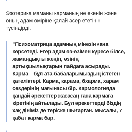
Эзотерика маманы карманың не екенін және
оның адам өміріне қалай әсер ететінін
түсіндірді.
"Психоматрица адамның мінезін ғана
көрсетеді. Егер адам өз-өзімен күресе білсе,
жамандықты жеңіп, өзінің
артықшылықтарын пайдаға асырады.
Карма – бұл ата-бабаларымыздың істеген
қателіктері. Карма, карама, бхарма, харам
сөздерінің мағынасы бір. Кармологияда
қандай әрекеттер жасасаң ғана кармаға
кіретінің айтылады. Бұл әрекеттерді біздің
хақ дініміз де теріске шығарған. Мысалы, 7
қабат карма бар.