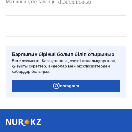
Мәтіннен қате тапсаңыз,
бізге жазыңыз
Барлығын бірінші болып біліп отырыңыз
Бізге жазылып, Қазақстанның өзекті жаңалықтарынан,
қызықты суреттер, видеолар мен эксклюзивтерден
хабардар болыңыз.
Instagram