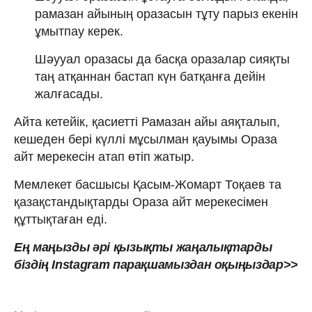
рамазан айының оразасын тұту парыз екенін
ұмытпау керек.
Шәууал оразасы да басқа оразалар сияқты
таң атқаннан бастап күн батқанға дейін
жалғасады.
Айта кетейік, қасиетті Рамазан айы аяқталып,
кешеден бері күллі мұсылман қауымы Ораза
айт мерекесін атап өтіп жатыр.
Мемлекет басшысы Қасым-Жомарт Тоқаев та
қазақстандықтарды Ораза айт мерекесімен
құттықтаған еді.
Ең маңызды әрі қызықты жаңалықтарды
біздің Instagram парақшамыздан оқыңыздар>>