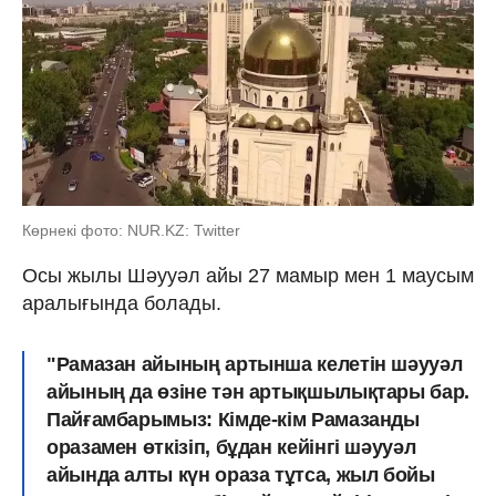
Көрнекі фото: NUR.KZ: Twitter
Осы жылы Шәууәл айы 27 мамыр мен 1 маусым
аралығында болады.
"Рамазан айының артынша келетін шәууәл
айының да өзіне тән артықшылықтары бар.
Пайғамбарымыз: Кімде-кім Рамазанды
оразамен өткізіп, бұдан кейінгі шәууәл
айында алты күн ораза тұтса, жыл бойы