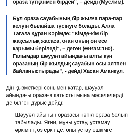
ораза тұтқанмен бірдей", – дейді (Муслим).
Бұл ораза сауабының бір жылға пара-пар
келуін былайша түсінуге болады. Алла
Тағала Құран Кәрімде: "Кімде-кім бір
жақсылық жасаса, оған оның он есе
қарымы беріледі", – деген (Әнғам:160).
Ғалымдар шәууәл айындағы алты күн
оразаның бір жылдық сауабын осы аятпен
байланыстырады", - дейді Хасан Аманқұл.
Дін қызметкері сонымен қатар, шәууал
айындағы оразаға қатысты мына мәселелерді
де білген дұрыс дейді:
Шәууәл айының оразасы нәпіл ораза болып
табылады. Яғни, мұны ұстау, ұстамау
әркімнің өз еркінде, оны ұстау ешкімге