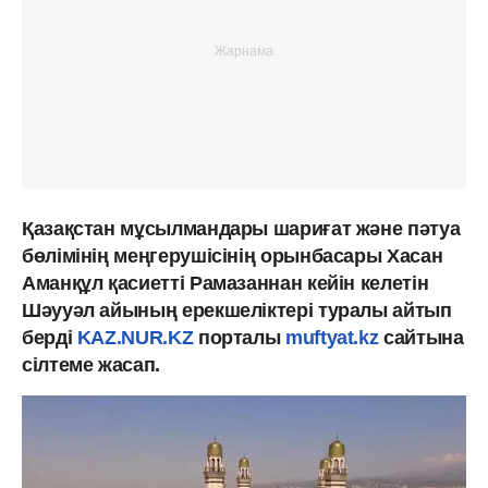
Қазақстан мұсылмандары шариғат және пәтуа
бөлімінің меңгерушісінің орынбасары Хасан
Аманқұл қасиетті Рамазаннан кейін келетін
Шәууәл айының ерекшеліктері туралы айтып
берді
KAZ.NUR.KZ
порталы
muftyat.kz
сайтына
сілтеме жасап.