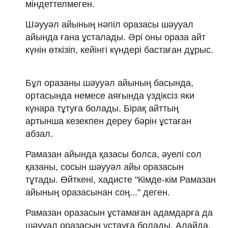
міндеттелмеген.
Шәууәл айының нәпіл оразасы шәууал
айында ғана ұсталады. Әрі оны ораза айт
күнін өткізіп, кейінгі күндері бастаған дұрыс.
Бұл оразаны шәууәл айының басында,
ортасында немесе аяғында үздіксіз яки
күнара тұтуға болады. Бірақ айттың
артынша кезекпен дереу бәрін ұстаған
абзал.
Рамазан айында қазасы болса, әуелі сол
қазаны, сосын шәууәл айы оразасын
тұтады. Өйткені, хадисте "Кімде-кім Рамазан
айының оразасынан соң..." деген.
Рамазан оразасын ұстамаған адамдарға да
шәууал оразасын ұстауға болады. Алайда,