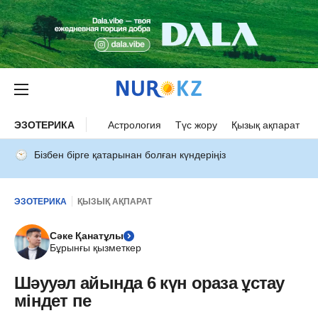
ЭЗОТЕРИКА
Астрология
Түс жору
Қызық ақпарат
Бізбен бірге қатарынан болған күндеріңіз
ЭЗОТЕРИКА
ҚЫЗЫҚ АҚПАРАТ
Сәке Қанатұлы
Бұрынғы қызметкер
Шәууәл айында 6 күн ораза ұстау
міндет пе