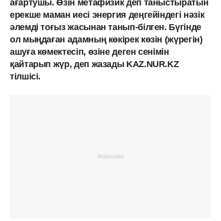
ағартушы. Өзін метафизик деп таныстыратын
ерекше маман иесі энергия деңгейіндегі нәзік
әлемді тоғыз жасынан танып-білген. Бүгінде
ол мыңдаған адамның көкірек көзін (жүрегін)
ашуға көмектесіп, өзіне деген сенімін
қайтарып жүр, деп жазады KAZ.NUR.KZ
тілшісі.