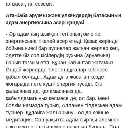
алмасақ та, сеземіз.
Ата-баба аруағы және үлкендердің батасының
адам энергиясына әсері қандай
- Әр адамның шыққан тегі оның өміріне,
энергиясына тікелей әсер етеді. Қазақ жерінде
бойына киесі бар әулиелер жатқан жерлер көп,
әдетте біз сол кісілердің рухына (аруағына)
барып тағзым етіп, Құран бағыштап жатамыз.
Ондай жерлерде тілеген дұғалар көбінесе
қабыл болады. Адам дұға жасаған кезде
жоғарыдан өте күшті энергия түседі. Сіз
қаласаңыз да, қаламасаңыз да,
қабылдамағыңыз келмесе де, ол бар. Мені
бәлкім намазда тұрып, Алламен тілдескен адам
түсінер. Құдайға жалбарыну - ол да өзінше
медитация. Сол уақытта адам сыртқы әлемнен
өзін шектеп, ішкі әлеміне назарын бұрады. Сол