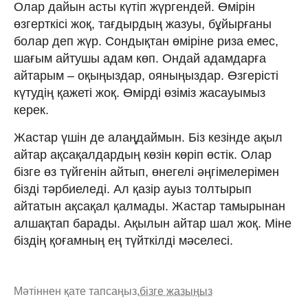
Олар дайын асты күтіп жүргендей. Өмірін
өзгерткісі жоқ, тағдырдың жазуы, бұйырғаны
болар деп жүр. Сондықтан өміріне риза емес,
шағым айтушы адам көп. Ондай адамдарға
айтарым – оқыңыздар, ояныңыздар. Өзгерісті
күтудің қажеті жоқ. Өмірді өзіміз жасауымыз
керек.
Жастар үшін де алаңдаймын. Біз кезінде ақыл
айтар ақсақалдардың көзін көріп өстік. Олар
бізге өз түйгенін айтып, өнегелі әңгімелерімен
бізді тәрбиеледі. Ал қазір ауыз толтырып
айтатын ақсақал қалмады. Жастар тамырынан
алшақтап барады. Ақылын айтар шал жоқ. Міне
біздің қоғамның ең түйткілді мәселесі.
Мәтіннен қате тапсаңыз,
бізге жазыңыз