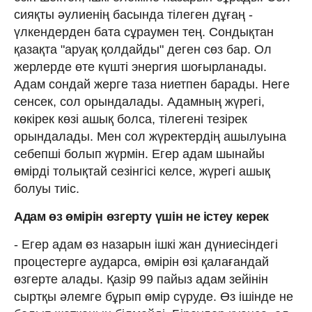
сияқты әулиенің басында тілеген дұғаң -
үлкендерден бата сұраумен тең. Сондықтан
қазақта "аруақ қолдайды" деген сөз бар. Ол
жерлерде өте күшті энергия шоғырланады.
Адам сондай жерге таза ниетпен барады. Неге
сенсек, сол орындалады. Адамның жүрегі,
көкірек көзі ашық болса, тілегені тезірек
орындалады. Мен сол жүректердің ашылуына
себепші болып жүрмін. Егер адам шынайы
өмірді толықтай сезінгісі келсе, жүрегі ашық
болуы тиіс.
Адам өз өмірін өзгерту үшін не істеу керек
- Егер адам өз назарын ішкі жан дүниесіндегі
процестерге аударса, өмірін өзі қалағандай
өзгерте алады. Қазір 99 пайыз адам зейінін
сыртқы әлемге бұрып өмір сүруде. Өз ішінде не