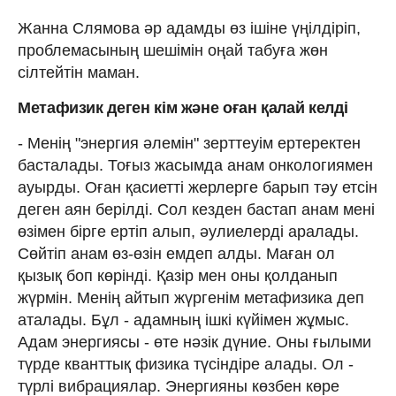
Жанна Слямова әр адамды өз ішіне үңілдіріп,
проблемасының шешімін оңай табуға жөн
сілтейтін маман.
Метафизик деген кім және оған қалай келді
- Менің "энергия әлемін" зерттеуім ертеректен
басталады. Тоғыз жасымда анам онкологиямен
ауырды. Оған қасиетті жерлерге барып тәу етсін
деген аян берілді. Сол кезден бастап анам мені
өзімен бірге ертіп алып, әулиелерді аралады.
Сөйтіп анам өз-өзін емдеп алды. Маған ол
қызық боп көрінді. Қазір мен оны қолданып
жүрмін. Менің айтып жүргенім метафизика деп
аталады. Бұл - адамның ішкі күйімен жұмыс.
Адам энергиясы - өте нәзік дүние. Оны ғылыми
түрде кванттық физика түсіндіре алады. Ол -
түрлі вибрациялар. Энергияны көзбен көре