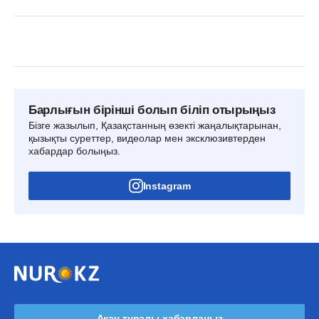
Барлығын бірінші болып біліп отырыңыз
Бізге жазылып, Қазақстанның өзекті жаңалықтарынан,
қызықты суреттер, видеолар мен эксклюзивтерден
хабардар болыңыз.
Instagram
Ақау туралы хабарлаңыз