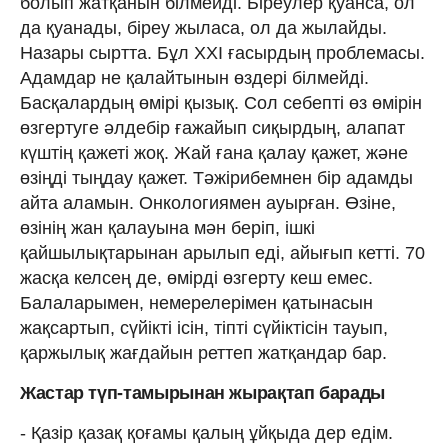
болып жатқанын білмейді. Біреулер қуанса, ол
да қуанады, біреу жыласа, ол да жылайды.
Назары сыртта. Бұл ХХI ғасырдың проблемасы.
Адамдар не қалайтынын өздері білмейді.
Басқалардың өмірі қызық. Сол себепті өз өмірін
өзгертуге әлдебір ғажайып сиқырдың, алапат
күштің қажеті жоқ. Жай ғана қалау қажет, және
өзіңді тыңдау қажет. Тәжірибемнен бір адамды
айта аламын. Онкологиямен ауырған. Өзіне,
өзінің жан қалауына мән беріп, ішкі
қайшылықтарынан арылып еді, айығып кетті. 70
жасқа келсең де, өмірді өзгерту кеш емес.
Балаларымен, немерелерімен қатынасын
жақсартып, сүйікті ісін, тіпті сүйіктісін тауып,
қаржылық жағдайын реттеп жатқандар бар.
Жастар түп-тамырынан жырақтап барады
- Қазір қазақ қоғамы қалың ұйқыда дер едім.