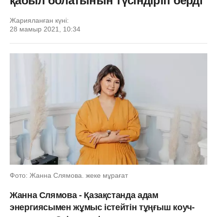
қабыл болатынын түсіндіріп берді
Жарияланған күні:
28 мамыр 2021, 10:34
Фото: Жанна Слямова. жеке мұрағат
Жанна Слямова - Қазақстанда адам
энергиясымен жұмыс істейтін тұңғыш коуч-