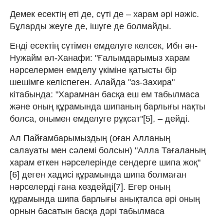
Демек есектің еті де, сүті де – харам әрі нәжіс.
Бұларды жеуге де, ішуге де болмайды.
Енді есектің сүтімен емделуге келсек, Ибн ән-
Нужайм әл-Ханафи: "Ғалымдарымыз харам
нәрселермен емделу үкіміне қатысты бір
шешімге келіспеген. Алайда "әз-Захира"
кітабында: "Харамнан басқа еш ем табылмаса
және оның құрамында шипаның барлығы нақты
болса, онымен емделуге рұқсат"[5], – дейді.
Ал Пайғамбарымыздың (оған Алланың
салауаты мен сәлемі болсын) "Алла Тағаланың
харам еткен нәрселерінде сендерге шипа жоқ"
[6] деген хадисі құрамында шипа болмаған
нәрселерді ғана көздейді[7]. Егер оның
құрамында шипа барлығы анықталса әрі оның
орнын басатын басқа дәрі табылмаса