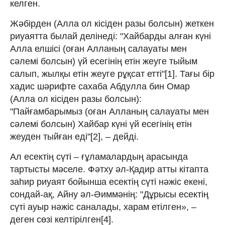
келген.
Жәбірден (Алла ол кісіден разы болсын) жеткен
риуаятта былай делінеді: "Хайбарды алған күні
Алла елшісі (оған Алланың салауаты мен
сәлемі болсын) үй есегінің етін жеуге тыйым
салып, жылқы етін жеуге рұқсат етті"[1]. Тағы бір
хадис шәрифте сахаба Абдулла бин Омар
(Алла ол кісіден разы болсын):
"Пайғамбарымыз (оған Алланың салауаты мен
сәлемі болсын) Хайбар күні үй есегінің етін
жеуден тыйған еді"[2], – дейді.
Ал есектің сүті – ғұламалардың арасында
тартысты мәселе. Фәтху әл-Қадир атты кітапта
заһир риуаят бойынша есектің сүті нәжіс екені,
сондай-ақ, Айну әл-Әиммәнің: "Дұрысы есектің
сүті ауыр нәжіс саналады, харам етілген», –
деген сөзі келтірілген[4].