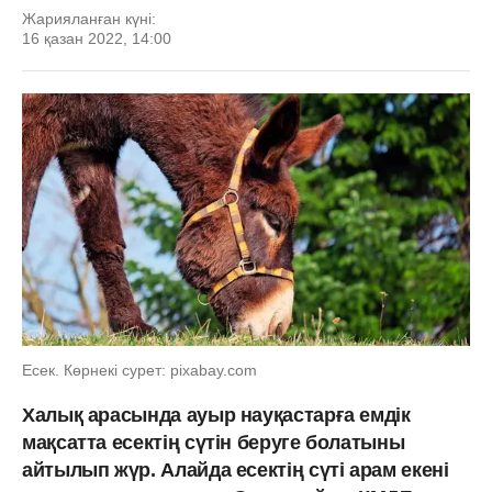
Жарияланған күні:
16 қазан 2022, 14:00
Есек. Көрнекі сурет: pixabay.com
Халық арасында ауыр науқастарға емдік
мақсатта есектің сүтін беруге болатыны
айтылып жүр. Алайда есектің сүті арам екені