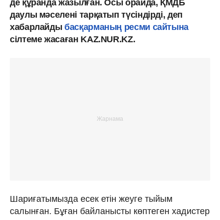
де құранда жазылған. Осы орайда, ҚМДБ
даулы мәселені тарқатып түсіндірді, деп
хабарлайды
басқарманың ресми сайтына
сілтеме жасаған KAZ.NUR.KZ.
Шариғатымызда есек етін жеуге тыйым
салынған. Бұған байланысты көптеген хадистер