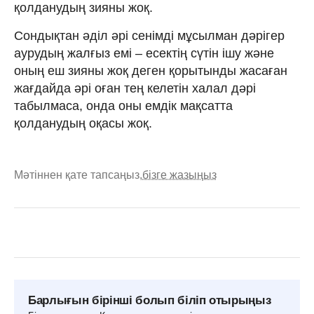
қолданудың зияны жоқ.
Сондықтан әділ әрі сенімді мұсылман дәрігер
аурудың жалғыз емі – есектің сүтін ішу және
оның еш зияны жоқ деген қорытынды жасаған
жағдайда әрі оған тең келетін халал дәрі
табылмаса, онда оны емдік мақсатта
қолданудың оқасы жоқ.
Мәтіннен қате тапсаңыз,
бізге жазыңыз
Барлығын бірінші болып біліп отырыңыз