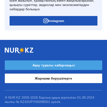
Бізге жазылып, Қазақстанның өзекті жаңалықтарынан,
қызықты суреттер, видеолар мен эксклюзивтерден
хабардар болыңыз.
Instagram
Ақау туралы хабарлаңыз
Жарнама берушілерге
® NUR.KZ 2009-2026 Барлық құқық қорғалған 01.08.2024
жылғы № KZ43VPY00098001 куәлік.