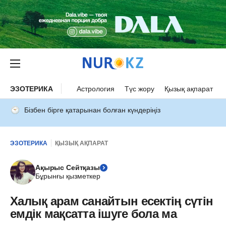
ЭЗОТЕРИКА
Астрология
Түс жору
Қызық ақпарат
Бізбен бірге қатарынан болған күндеріңіз
ЭЗОТЕРИКА
ҚЫЗЫҚ АҚПАРАТ
Ақырыс Сейтқазы
Бұрынғы қызметкер
Халық арам санайтын есектің сүтін
емдік мақсатта ішуге бола ма