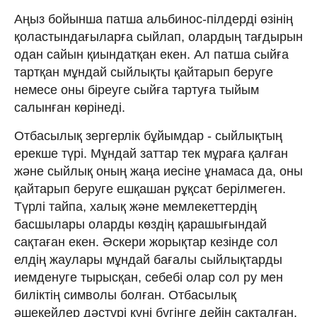
Аңыз бойынша патша альбинос-пілдерді өзінің
қоластындағыларға сыйлап, олардың тағдырын
одан сайын қиындатқан екен. Ал патша сыйға
тартқан мұндай сыйлықты қайтарып беруге
немесе оны біреуге сыйға тартуға тыйым
салынған көрінеді.
Отбасылық зергерлік бұйымдар - сыйлықтың
ерекше түрі. Мұндай заттар тек мұраға қалған
және сыйлық оның жаңа иесіне ұнамаса да, оны
қайтарып беруге ешқашан рұқсат берілмеген.
Түрлі тайпа, халық және мемлекеттердің
басшылары оларды көздің қарашығындай
сақтаған екен. Әскери жорықтар кезінде сол
елдің жаулары мұндай бағалы сыйлықтарды
иемденуге тырысқан, себебі олар сол ру мен
биліктің символы болған. Отбасылық
әшекейлер дәстүрі күні бүгінге дейін сақталған.