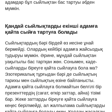
адамдар бұл сыйлықтан бас тартуы әбден
мүмкін.
Қандай сыйлықтарды екінші адамға
қайта сыйға тартуға болады
Сыйлықтардың бәрі бірдей өз иесіне ұнай
бермейді. Олардың кейбірі адамға жайсыздық
тудыруы мүмкін. Әрине, мұндай сыйлықтан
уақытылы бас тартқан жөн. Сонымен, кәде-
сыйларды біреуге қайта сыйлауға бола ма?
Эзотерикалық тұрғыдан бәрі де сыйлықтың
тарихы мен сыйлықтың өзіне байланысты.
Адамға қайта сыйлауға болмайтын белгілі бір
презенттердің (сағат, өткір заттар, айна) тізімі
бар. Жеке заттарды біреуге қайта сыйлауға
кеңес берілмейді, ал жалпылама сыйлықтарды
қайта сыйлауға болады екен. Қолдан жасалған