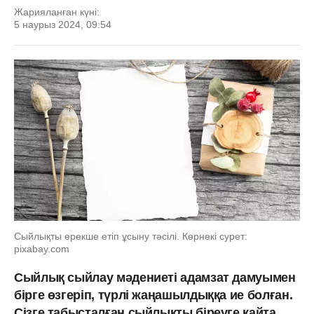
Жарияланған күні:
5 наурыз 2024, 09:54
Сыйлықты ерекше етіп ұсыну тәсілі. Көрнекі сурет:
pixabay.com
Сыйлық сыйлау мәдениеті адамзат дамуымен
бірге өзгеріп, түрлі жаңашылдыққа ие болған.
Сізге табысталған сыйлықты біреуге қайта