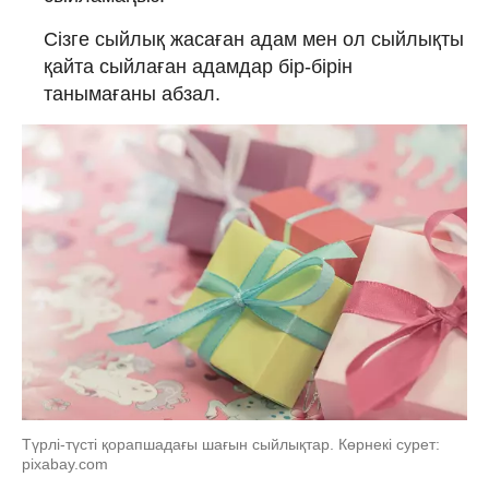
Сізге сыйлық жасаған адам мен ол сыйлықты
қайта сыйлаған адамдар бір-бірін
танымағаны абзал.
Түрлі-түсті қорапшадағы шағын сыйлықтар. Көрнекі сурет:
pixabay.com