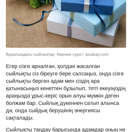
Қорапшадағы сыйлықтар. Көрнекі сурет: pixabay.com
Егер сізге арналған, қолдан жасалған
сыйлықты сіз біреуге бере салсаңыз, онда сізге
сыйлықты берген адам мен сіздің ара
қатынасыңыз кенеттен бұзылып, тіпті екеуіңіздің
араңызда ұрыс-керіс орын алуы мүмкін деген
болжам бар. Сыйлық дүкеннен сатып алынса
да, онда сыйдық берушінің энергиясы
сақталады.
Сыйлықты таңдау барысында адамдар оның не