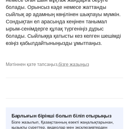
немесе оған шын мұқтаж жандарға беруге
болады. Орынсыз кәде немесе жаттанды
сыйлық әр адамның көңілінен шықпауы мүмкін.
Сондықтан ел арасында кеңінен танымал
ырым-сенімдерге құлақ түргеніңіз дұрыс
болады. Сыйлыққа қатысты кез келген шешімді
өзіңіз қабылдайтыныңызды ұмытпаңыз.
Мәтіннен қате тапсаңыз,
бізге жазыңыз
Барлығын бірінші болып біліп отырыңыз
Бізге жазылып, Қазақстанның өзекті жаңалықтарынан,
қызықты суреттер, видеолар мен эксклюзивтерден