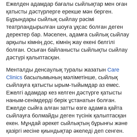
Ежелден адамдар бағалы сыйлықтар мен оған
қатысты дәстүрлерге ерекше мән берген.
Бұрындары сыйлық сыйлау рәсімі
театрландырылған шоуға ұқсас болған деген
деректер бар. Мәселен, адамға сыйлық сыйлау
арқылы кімнің дос, кімнің жау екені белгілі
болған. Осыған байланысты сыйлықты сыйлау
дәстүрі қалыптасқан.
Менталды денсаулық туралы жазатын
Сare
Сlinics
басылымының мәліметінше, сыйлық
сыйлауға қатысты ырым-тыйымдар аз емес.
Ежелгі адамдар кез келген дәстүрге қатысты
наным-сенімдерді берік ұстанатын болған.
Ежелде сыйға алған затты өзге адамға қайта
сыйлауға болмайды деген түсінік қалыптасқан
екен. Мұндай әрекет сыйлықтың бұрынғы және
қазіргі иесіне қиындықтар әкеледі деп сенген.