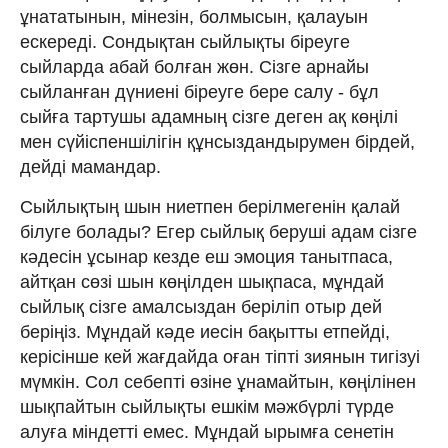
ұнататынын, мінезін, болмысын, қалауын
ескереді. Сондықтан сыйлықты біреуге
сыйларда абай болған жөн. Сізге арнайы
сыйланған дүниені біреуге бере салу - бұл
сыйға тартушы адамның сізге деген ақ көңілі
мен сүйіспеншілігін құнсыздандырумен бірдей,
дейді мамандар.
Сыйлықтың шын ниетпен берілмегенін қалай
білуге болады? Егер сыйлық беруші адам сізге
кәдесін ұсынар кезде еш эмоция танытпаса,
айтқан сөзі шын көңілден шықпаса, мұндай
сыйлық сізге амалсыздан беріліп отыр дей
беріңіз. Мұндай кәде иесін бақытты етпейді,
керісінше кей жағдайда оған тіпті зиянын тигізуі
мүмкін. Сол себепті өзіне ұнамайтын, көңілінен
шықпайтын сыйлықты ешкім мәжбүрлі түрде
алуға міндетті емес. Мұндай ырымға сенетін