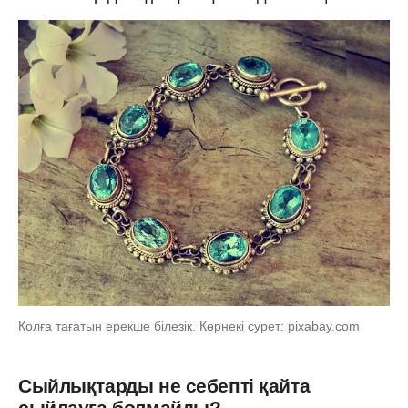
Қолға тағатын ерекше білезік. Көрнекі сурет: pixabay.com
Сыйлықтарды не себепті қайта
сыйлауға болмайды?