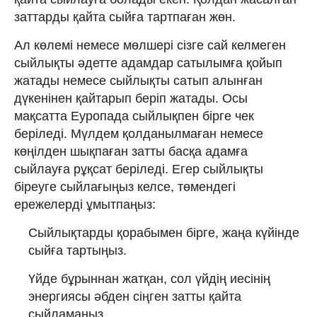
заттарды қайта сыйға тартпаған жөн.
Ал көлемі немесе мөлшері сізге сай келмеген
сыйлықты әдетте адамдар сатылымға қойып
жатады немесе сыйлықты сатып алынған
дүкенінен қайтарып беріп жатады. Осы
мақсатта Еуропада сыйлықпен бірге чек
беріледі. Мүлдем қолданылмаған немесе
көңілден шықпаған затты басқа адамға
сыйлауға рұқсат беріледі. Егер сыйлықты
біреуге сыйлағыңыз келсе, төмендегі
ережелерді ұмытпаңыз:
Сыйлықтарды қорабымен бірге, жаңа күйінде
сыйға тартыңыз.
Үйде бұрыннан жатқан, сол үйдің иесінің
энергиясы әбден сіңген затты қайта
сыйламаңыз.