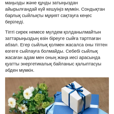
маңызды және құнды затыңыздан
айырылғандай күй кешуіңіз мүмкін. Сондықтан
барлық сыйлықты мұқият сақтауға кеңес
беріледі.
Тіпті сирек немесе мүлдем қолданылмайтын
заттарыңыздың өзін біреуге сыйға тартпаған
абзал. Егер сыйлық қолмен жасалса оны тіптен
өзгеге сыйлауға болмайды. Себебі сыйлық
жасаған адам мен оның жаңа иесі арасында
қуатты энергетикалық байланыс қалыптасуы
әбден мүмкін.