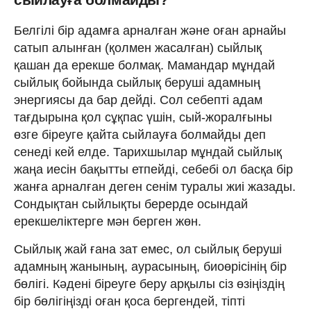
Белгілі бір адамға арналған және оған арнайы
сатып алынған (қолмен жасалған) сыйлық
қашан да ерекше болмақ. Мамандар мұндай
сыйлық бойында сыйлық беруші адамның
энергиясы да бар дейді. Сол себепті адам
тағдырына қол сұқпас үшін, сый-жоралғыны
өзге біреуге қайта сыйлауға болмайды деп
сенеді кей елде. Тарихшылар мұндай сыйлық
жаңа иесін бақытты етпейді, себебі ол басқа бір
жанға арналған деген сенім туралы жиі жазады.
Сондықтан сыйлықты берерде осындай
ерекшеліктерге мән берген жөн.
Сыйлық жай ғана зат емес, ол сыйлық беруші
адамның жанының, аурасының, биоөрісінің бір
бөлігі. Кәдені біреуге беру арқылы сіз өзіңіздің
бір бөлігіңізді оған қоса бергендей, тіпті