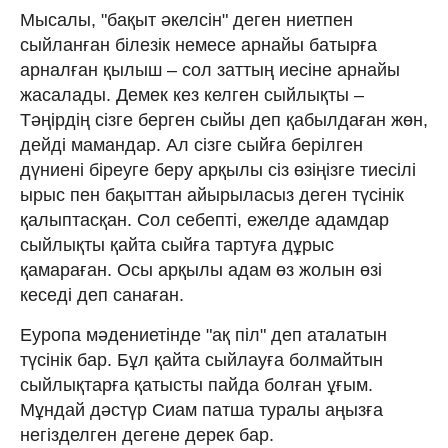
Мысалы, "бақыт әкелсін" деген ниетпен
сыйланған білезік немесе арнайы батырға
арналған қылыш – сол заттың иесіне арнайы
жасалады. Демек кез келген сыйлықты –
Тәңірдің сізге берген сыйы деп қабылдаған жөн,
дейді мамандар. Ал сізге сыйға берілген
дүниені біреуге беру арқылы сіз өзіңізге тиесілі
ырыс пен бақыттан айырыласыз деген түсінік
қалыптасқан. Сол себепті, ежелде адамдар
сыйлықты қайта сыйға тартуға дұрыс
қамараған. Осы арқылы адам өз жолын өзі
кеседі деп санаған.
Еуропа мәдениетінде "ақ піл" деп аталатын
түсінік бар. Бұл қайта сыйлауға болмайтын
сыйлықтарға қатысты пайда болған ұғым.
Мұндай дәстүр Сиам патша туралы аңызға
негізделген дегене дерек бар.