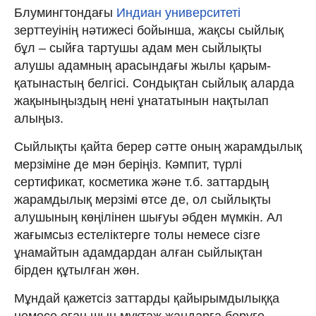
Блумингтондағы
Индиан университеті
зерттеуінің нәтижесі бойынша, жақсы сыйлық
бұл – cыйға тартушы адам мен сыйлықты
алушы адамның арасындағы жылы қарым-
қатынастың белгісі. Сондықтан сыйлық аларда
жақыныңыздың нені ұнататынын нақтылап
алыңыз.
Сыйлықты қайта берер сәтте оның жарамдылық
мерзіміне де мән беріңіз. Кәмпит, түрлі
сертификат, косметика және т.б. заттардың
жарамдылық мерзімі өтсе де, ол сыйлықты
алушының көңілінен шығуы әбден мүмкін. Ал
жағымсыз естеліктерге толы немесе сізге
ұнамайтын адамдардан алған сыйлықтан
бірден құтылған жөн.
Мұндай қажетсіз заттарды қайырымдылыққа