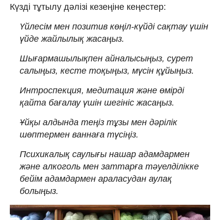
Күзді тұтылу дәлізі кезеңіне кеңестер:
Үйлесім мен позитив көңіл-күйді сақтау үшін
үйде жайлылық жасаңыз.
Шығармашылықпен айналысыңыз, сурет
салыңыз, кесте тоқыңыз, мүсін құйыңыз.
Интроспекция, медитация және өмірді
қайта бағалау үшін шегініс жасаңыз.
Ұйқы алдында теңіз тұзы мен дәрілік
шөптермен ваннаға түсіңіз.
Психикалық саулығы нашар адамдармен
және алкоголь мен заттарға тәуелділікке
бейім адамдармен араласудан аулақ
болыңыз.