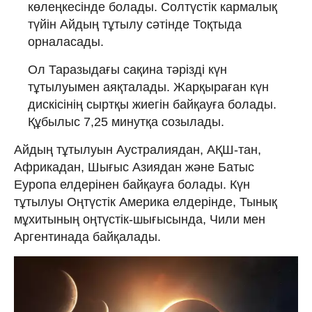
көлеңкесінде болады. Солтүстік кармалық
түйін Айдың тұтылу сәтінде Тоқтыда
орналасады.
Ол Таразыдағы сақина тәрізді күн
тұтылуымен аяқталады. Жарқыраған күн
дискісінің сыртқы жиегін байқауға болады.
Құбылыс 7,25 минутқа созылады.
Айдың тұтылуын Аустралиядан, АҚШ-тан,
Африкадан, Шығыс Азиядан және Батыс
Еуропа елдерінен байқауға болады. Күн
тұтылуы Оңтүстік Америка елдерінде, Тынық
мұхитының оңтүстік-шығысында, Чили мен
Аргентинада байқалады.