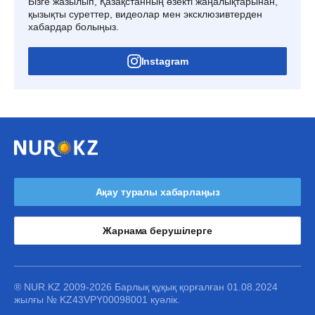
Бізге жазылып, Қазақстанның өзекті жаңалықтарынан,
қызықты суреттер, видеолар мен эксклюзивтерден
хабардар болыңыз.
Instagram
Ақау туралы хабарлаңыз
Жарнама берушілерге
® NUR.KZ 2009-2026 Барлық құқық қорғалған 01.08.2024
жылғы № KZ43VPY00098001 куәлік.