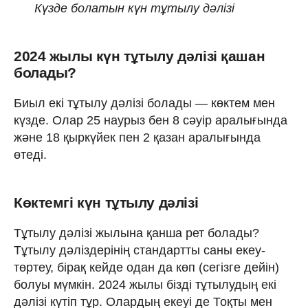
Күзде болатын күн тұтылу дәлізі
2024 жылы күн тұтылу дәлізі қашан
болады?
Биыл екі тұтылу дәлізі болады — көктем мен
күзде. Олар 25 наурыз бен 8 сәуір аралығында
және 18 қыркүйек пен 2 қазан аралығында
өтеді.
Көктемгі күн тұтылу дәлізі
Тұтылу дәлізі жылына қанша рет болады?
Тұтылу дәліздерінің стандартты саны екеу-
төртеу, бірақ кейде одан да көп (сегізге дейін)
болуы мүмкін. 2024 жылы бізді тұтылудың екі
дәлізі күтіп тұр. Олардың екеуі де Тоқты мен