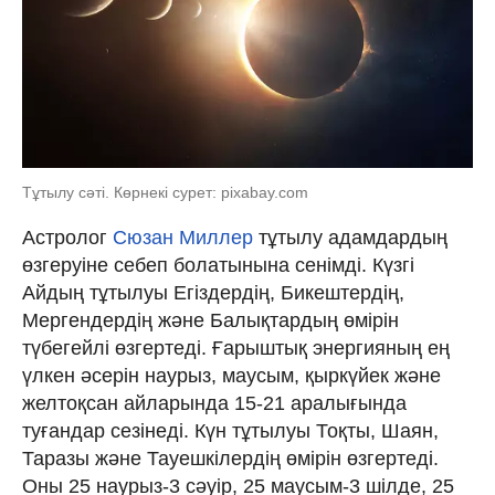
Тұтылу сәті. Көрнекі сурет: pixabay.com
Астролог
Сюзан Миллер
тұтылу адамдардың
өзгеруіне себеп болатынына сенімді. Күзгі
Айдың тұтылуы Егіздердің, Бикештердің,
Мергендердің және Балықтардың өмірін
түбегейлі өзгертеді. Ғарыштық энергияның ең
үлкен әсерін наурыз, маусым, қыркүйек және
желтоқсан айларында 15-21 аралығында
туғандар сезінеді. Күн тұтылуы Тоқты, Шаян,
Таразы және Тауешкілердің өмірін өзгертеді.
Оны 25 наурыз-3 сәуір, 25 маусым-3 шілде, 25