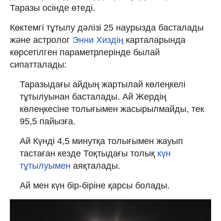
Таразы осінде өтеді.
Көктемгі тұтылу дәлізі 25 наурызда басталады
және астролог
Энни Хиздің
карталарында
көрсетілген параметрлерінде былай
сипатталады:
Таразыдағы айдың жартылай көлеңкелі
тұтылуынан басталады. Ай Жердің
көлеңкесіне толығымен жасырылмайды, тек
95,5 пайызға.
Ай Күнді 4,5 минутқа толығымен жауып
тастаған кезде Тоқтыдағы толық
күн
тұтылуымен
аяқталады.
Ай мен күн бір-біріне қарсы болады.