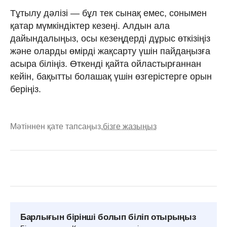
Тұтылу дәлізі — бұл тек сынақ емес, сонымен
қатар мүмкіндіктер кезеңі. Алдын ала
дайындалыңыз, осы кезеңдерді дұрыс өткізіңіз
және оларды өмірді жақсарту үшін пайдаңызға
асыра біліңіз. Өткенді қайта ойластырғаннан
кейін, бақытты болашақ үшін өзгерістерге орын
беріңіз.
Мәтіннен қате тапсаңыз,
бізге жазыңыз
Барлығын бірінші болып біліп отырыңыз