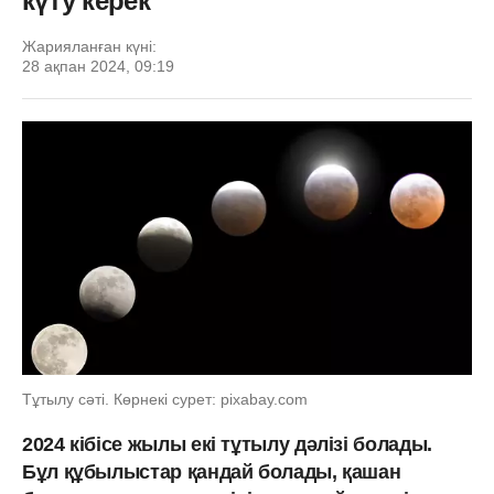
күту керек
Жарияланған күні:
28 ақпан 2024, 09:19
Тұтылу сәті. Көрнекі сурет: pixabay.com
2024 кібісе жылы екі тұтылу дәлізі болады.
Бұл құбылыстар қандай болады, қашан