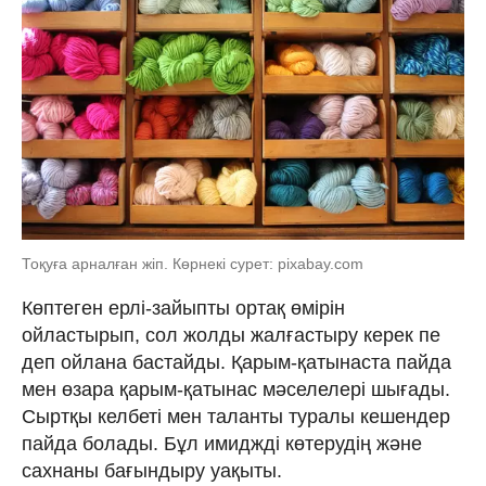
Тоқуға арналған жіп. Көрнекі сурет: pixabay.com
Көптеген ерлі-зайыпты ортақ өмірін
ойластырып, сол жолды жалғастыру керек пе
деп ойлана бастайды. Қарым-қатынаста пайда
мен өзара қарым-қатынас мәселелері шығады.
Сыртқы келбеті мен таланты туралы кешендер
пайда болады. Бұл имиджді көтерудің және
сахнаны бағындыру уақыты.