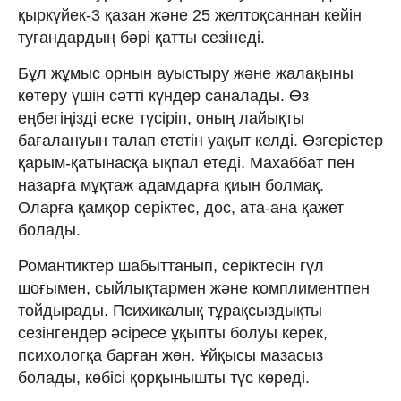
қыркүйек-3 қазан және 25 желтоқсаннан кейін
туғандардың бәрі қатты сезінеді.
Бұл жұмыс орнын ауыстыру және жалақыны
көтеру үшін сәтті күндер саналады. Өз
еңбегіңізді еске түсіріп, оның лайықты
бағалануын талап ететін уақыт келді. Өзгерістер
қарым-қатынасқа ықпал етеді. Махаббат пен
назарға мұқтаж адамдарға қиын болмақ.
Оларға қамқор серіктес, дос, ата-ана қажет
болады.
Романтиктер шабыттанып, серіктесін гүл
шоғымен, сыйлықтармен және комплиментпен
тойдырады. Психикалық тұрақсыздықты
сезінгендер әсіресе ұқыпты болуы керек,
психологқа барған жөн. Ұйқысы мазасыз
болады, көбісі қорқынышты түс көреді.