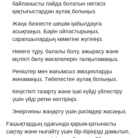
байланысты пайда болатын негізсіз
қақтығыстардан аулақ болыңыз.
Жаңа бизнесте шешім қабылдауға
асықпаңыз. Бәрін ойластырыңыз,
сарапшылардың көмегіне жүгініңіз.
Некеге тұру, балалы болу, ажырасу және
мүлікті бөлу мәселелерін талқыламаңыз.
Реніштер мен жағымсыз эмоцияларды
жинамаңыз. Төбелестен аулақ болыңыз.
Кеңістікті тазарту және ішкі күйді үйлестіру
үшін үйді ретке келтіріңіз.
Энергияны жаңарту үшін рәсімдер жасаңыз.
Ғашықтардың одағында қарым-қатынасты
сақтау және нығайту үшін бір-біріңізді дамытып,