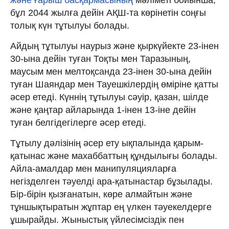
және ғарыш басқармасының
мәліметі бойынша,
бұл 2044 жылға дейін АҚШ-та көрінетін соңғы
толық күн тұтылуы болады.
Айдың тұтылуы наурыз және қыркүйекте 23-інен
30-ына дейін туған Тоқты мен Таразының,
маусым мен мелтоқсанда 23-інен 30-ына дейін
туған Шаяндар мен Тауешкілердің өміріне қатты
әсер етеді. Күннің тұтылуы сәуір, қазан, шілде
және қаңтар айларында 1-інен 13-іне дейін
туған белгідегілерге әсер етеді.
Тұтылу дәлізінің әсер ету ықпалында қарым-
қатынас және махаббаттың құндылығы болады.
Айла-амалдар мен манипуляцияларға
негізделген тәуелді ара-қатынастар бұзылады.
Бір-бірін қызғанатын, көре алмайтын және
тұншықтыратын жұптар ең үлкен тәуекелдерге
ұшырайды. Жыныстық үйлесімсіздік пен