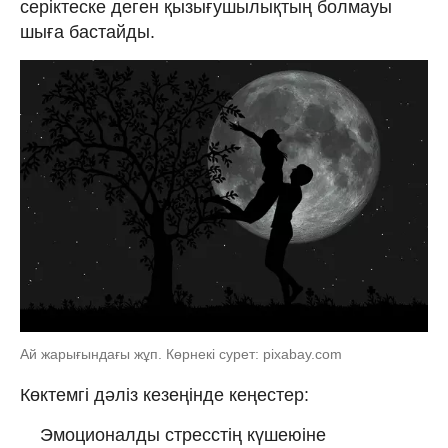
серіктеске деген қызығушылықтың болмауы
шыға бастайды.
Ай жарығындағы жұп. Көрнекі сурет: pixabay.com
Көктемгі дәліз кезеңінде кеңестер:
Эмоционалды стресстің күшеюіне