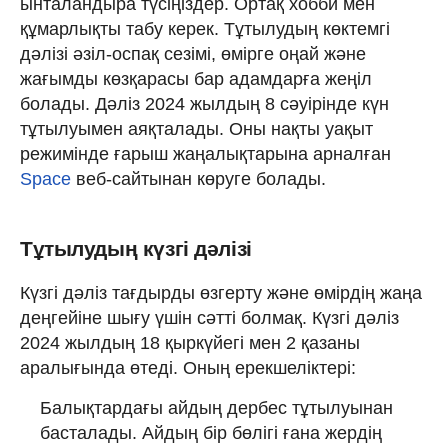
ынталандыра түсіңіздер. Ортақ хобби мен
құмарлықты табу керек. Тұтылудың көктемгі
дәлізі әзіл-оспақ сезімі, өмірге оңай және
жағымды көзқарасы бар адамдарға жеңіл
болады. Дәліз 2024 жылдың 8 сәуірінде күн
тұтылуымен аяқталады. Оны нақты уақыт
режимінде ғарыш жаңалықтарына арналған
Space
веб-сайтынан көруге болады.
Тұтылудың күзгі дәлізі
Күзгі дәліз тағдырды өзгерту және өмірдің жаңа
деңгейіне шығу үшін сәтті болмақ. Күзгі дәліз
2024 жылдың 18 қыркүйегі мен 2 қазаны
аралығында өтеді. Оның ерекшеліктері:
Балықтардағы айдың дербес тұтылуынан
басталады. Айдың бір бөлігі ғана жердің