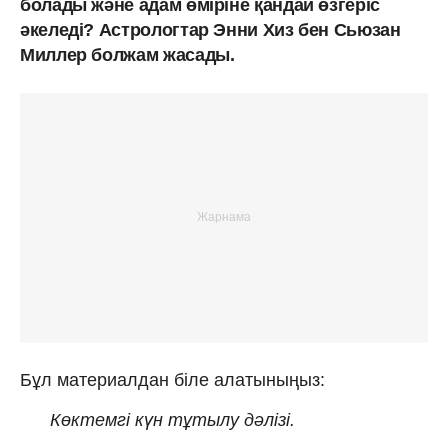
болады және адам өміріне қандай өзгеріс
әкеледі? Астрологтар Энни Хиз бен Сьюзан
Миллер болжам жасады.
Бұл материалдан біле алатыныңыз:
Көктемгі күн тұтылу дәлізі.