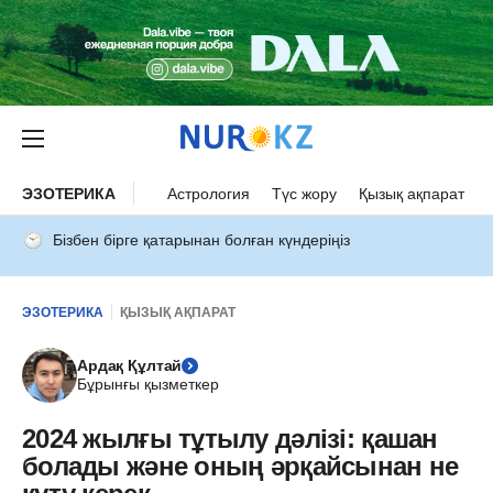
ЭЗОТЕРИКА
Астрология
Түс жору
Қызық ақпарат
Бізбен бірге қатарынан болған күндеріңіз
ЭЗОТЕРИКА
ҚЫЗЫҚ АҚПАРАТ
Ардақ Құлтай
Бұрынғы қызметкер
2024 жылғы тұтылу дәлізі: қашан
болады және оның әрқайсынан не