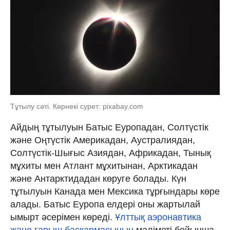
Тұтылу сәті. Көрнекі сурет: pixabay.com
Айдың тұтылуын Батыс Еуропадан, Солтүстік
және Оңтүстік Америкадан, Аустралиядан,
Солтүстік-Шығыс Азиядан, Африкадан, Тынық
мұхиты мен Атлант мұхитынан, Арктикадан
және Антарктидадан көруге болады. Күн
тұтылуын Канада мен Мексика тұрғындары көре
алады. Батыс Еуропа елдері оны жартылай
ымырт әсерімен көреді.
Ұлттық аэронавтика