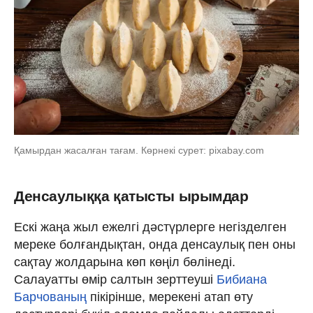
Қамырдан жасалған тағам. Көрнекі сурет: pixabay.com
Денсаулыққа қатысты ырымдар
Ескі жаңа жыл ежелгі дәстүрлерге негізделген
мереке болғандықтан, онда денсаулық пен оны
сақтау жолдарына көп көңіл бөлінеді.
Салауатты өмір салтын зерттеуші
Бибиана
Барчованың
пікірінше, мерекені атап өту