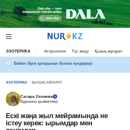
ЭЗОТЕРИКА
Астрология
Түс жору
Қызық ақпарат
Бізбен бірге қатарынан болған күндеріңіз
ЭЗОТЕРИКА
ҚЫЗЫҚ АҚПАРАТ
Сагира Уалиева
Бұрынғы қызметкер
Ескі жаңа жыл мейрамында не
істеу керек: ырымдар мен