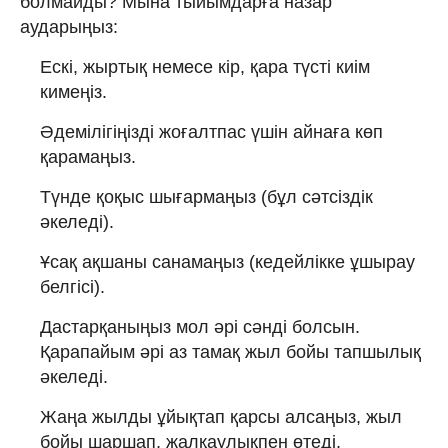
болмайды? Мына тыйымдарға назар
аударыңыз:
Ескі, жыртық немесе кір, қара түсті киім
кимеңіз.
Әдемілігіңізді жоғалтпас үшін айнаға көп
қарамаңыз.
Түнде қоқыс шығармаңыз (бұл сәтсіздік
әкеледі).
Ұсақ ақшаны санамаңыз (кедейлікке ұшырау
белгісі).
Дастарқаныңыз мол әрі сәнді болсын.
Қарапайым әрі аз тамақ жыл бойы тапшылық
әкеледі.
Жаңа жылды ұйықтап қарсы алсаңыз, жыл
бойы шаршап, жалқаулықпен өтеді.