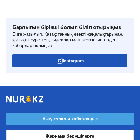
Барлығын бірінші болып біліп отырыңыз
Бізге жазылып, Қазақстанның өзекті жаңалықтарынан,
қызықты суреттер, видеолар мен эксклюзивтерден
хабардар болыңыз.
Instagram
Ақау туралы хабарлаңыз
Жарнама берушілерге