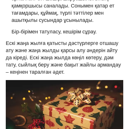
қамқоршысы саналады. Сонымен қатар ет
тағамдары, құймақ, түрлі тәттілер мен
ашытқылы сусындар ұсынылады.
Бір-бірімен татуласу, кешірім сұрау.
Ескі жаңа жылға қатысты дәстүрлерге отшашу
ату және жаңа жылды қарсы алу әндерін айту
да кіреді. Ескі жаңа жылда көңіл көтеру, дәм
тату, сыйлық беру және бақыт жайлы армандау
– кеңінен таралған әдет.