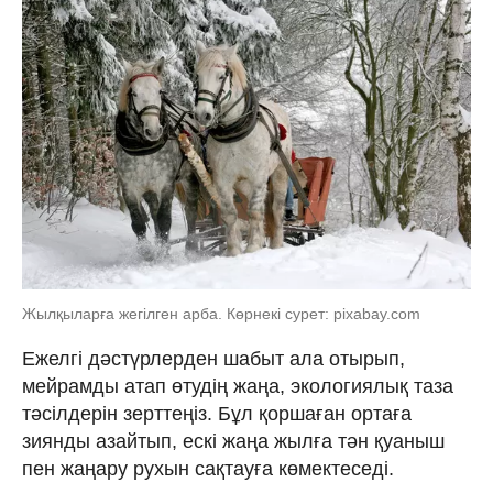
Жылқыларға жегілген арба. Көрнекі сурет: pixabay.com
Ежелгі дәстүрлерден шабыт ала отырып,
мейрамды атап өтудің жаңа, экологиялық таза
тәсілдерін зерттеңіз. Бұл қоршаған ортаға
зиянды азайтып, ескі жаңа жылға тән қуаныш
пен жаңару рухын сақтауға көмектеседі.