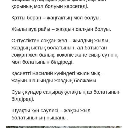
қорының мол болуын көрсетеді.
Қатты боран – жаңғақтың мол болуы.
Жылы ауа райы – жаздың салқын болуы.
Оңтүстіктен соққан жел – жылдың жылы,
жаздың ыстық болатынын, ал батыстан
соққан жел балық, көкөніс және сиыр сүтінің
мол болатынын білдіреді.
Қасиетті Василий күніндегі жылымық –
жауын-шашынды жаздың болжамы.
Суық күндер саңырауқұлақтың аз болатынын
білдіреді.
Шуақты күн сәулесі – жақсы жыл
болатынының нышаны.