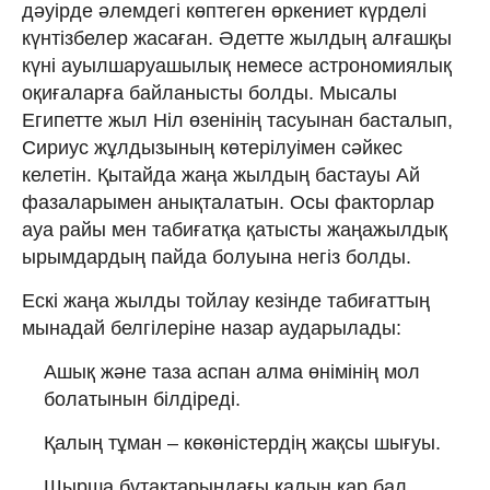
дәуірде әлемдегі көптеген өркениет күрделі
күнтізбелер жасаған. Әдетте жылдың алғашқы
күні ауылшаруашылық немесе астрономиялық
оқиғаларға байланысты болды. Мысалы
Египетте жыл Ніл өзенінің тасуынан басталып,
Сириус жұлдызының көтерілуімен сәйкес
келетін. Қытайда жаңа жылдың бастауы Ай
фазаларымен анықталатын. Осы факторлар
ауа райы мен табиғатқа қатысты жаңажылдық
ырымдардың пайда болуына негіз болды.
Ескі жаңа жылды тойлау кезінде табиғаттың
мынадай белгілеріне назар аударылады:
Ашық және таза аспан алма өнімінің мол
болатынын білдіреді.
Қалың тұман – көкөністердің жақсы шығуы.
Шырша бұтақтарындағы қалың қар бал