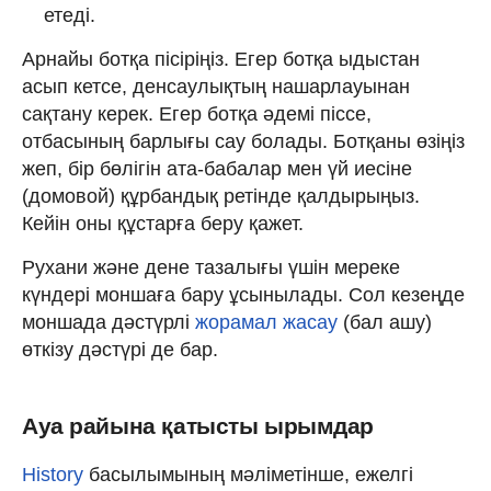
етеді.
Арнайы ботқа пісіріңіз. Егер ботқа ыдыстан
асып кетсе, денсаулықтың нашарлауынан
сақтану керек. Егер ботқа әдемі піссе,
отбасының барлығы сау болады. Ботқаны өзіңіз
жеп, бір бөлігін ата-бабалар мен үй иесіне
(домовой) құрбандық ретінде қалдырыңыз.
Кейін оны құстарға беру қажет.
Рухани және дене тазалығы үшін мереке
күндері моншаға бару ұсынылады. Сол кезеңде
моншада дәстүрлі
жорамал жасау
(бал ашу)
өткізу дәстүрі де бар.
Ауа райына қатысты ырымдар
History
басылымының мәліметінше, ежелгі