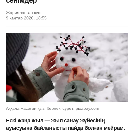
сенімдер
Жарияланған күні:
9 қаңтар 2026, 18:55
Аққала жасаған қыз. Көрнекі сурет: pixabay.com
Ескі жаңа жыл — жыл санау жүйесінің
ауысуына байланысты пайда болған мейрам.