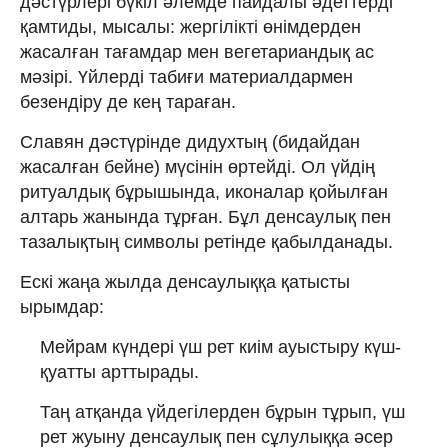
дәстүрлері бүкіл әлемде пайдалы әдеттерді
қамтиды, мысалы: жергілікті өнімдерден
жасалған тағамдар мен вегетариандық ас
мәзірі. Үйлерді табиғи материалдармен
безендіру де кең тараған.
Славян дәстүрінде дидухтың (бидайдан
жасалған бейне) мүсінін өртейді. Ол үйдің
ритуалдық бұрышында, иконалар қойылған
алтарь жанында тұрған. Бұл денсаулық пен
тазалықтың символы ретінде қабылданады.
Ескі жаңа жылда денсаулыққа қатысты
ырымдар:
Мейрам күндері үш рет киім ауыстыру күш-
қуатты арттырады.
Таң атқанда үйдегілерден бұрын тұрып, үш
рет жуыну денсаулық пен сұлулыққа әсер