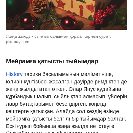
Жаңа жылдық сыйлық салынған қорап. Көрнекі сурет:
pixabay.com
Мейрамға қатысты тыйымдар
History
тарихи басылымының мәліметінше,
юлиан күнтізбесі жасалған дәуірде римдіктер де
жаңа жылды атап өткен. Олар Янус құдайына
құрбандық шалып, сыйлықтар алмасып, үйлерін
лавр бұтақтарымен безендірген, көңілді
кештерге қатысқан. Алайда сол кездің өзінде
мейрамға қатысты белгілі бір тыйымдар болған.
Ескі ғұрып бойынша жаңа жылда не істеуге