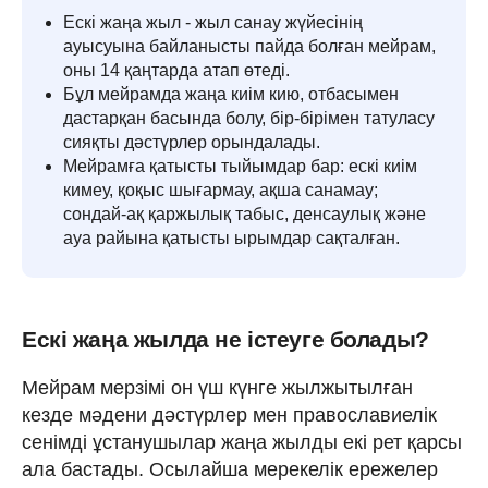
Ескі жаңа жыл - жыл санау жүйесінің
ауысуына байланысты пайда болған мейрам,
оны 14 қаңтарда атап өтеді.
Бұл мейрамда жаңа киім кию, отбасымен
дастарқан басында болу, бір-бірімен татуласу
сияқты дәстүрлер орындалады.
Мейрамға қатысты тыйымдар бар: ескі киім
кимеу, қоқыс шығармау, ақша санамау;
сондай-ақ қаржылық табыс, денсаулық және
ауа райына қатысты ырымдар сақталған.
Ескі жаңа жылда не істеуге болады?
Мейрам мерзімі он үш күнге жылжытылған
кезде мәдени дәстүрлер мен православиелік
сенімді ұстанушылар жаңа жылды екі рет қарсы
ала бастады. Осылайша мерекелік ережелер