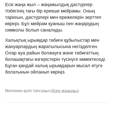
Ескі жаңа жыл – жаңажылдық дәстүрлер
тізбегінің тағы бір ерекше мейрамы. Оның
тарихын, дәстүрлері мен ережелерін зерттеп
көріңіз. Бұл мейрам қуаныш пен жаңарудың
символы болып саналады.
Халықтық ырымдар табиғи құбылыстар мен
жануарлардың жаратылысына негізделген.
Олар ауа райын болжауға және табиғаттың
болашақтағы өзгерістерін түсінуге көмектеседі.
Бұған қандай халық ырымдарын мысал етуге
болатынын ойланып көріңіз.
Мәтіннен қате тапсаңыз,
бізге жазыңыз