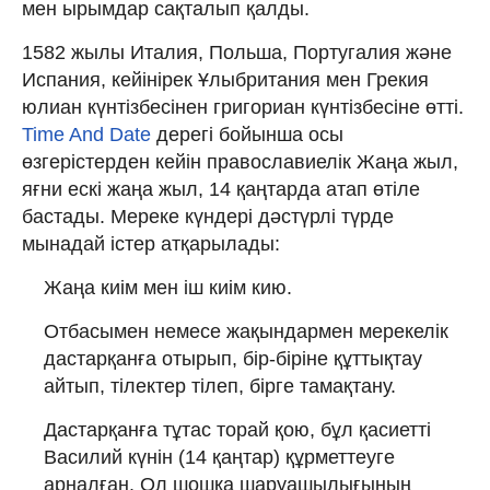
мен ырымдар сақталып қалды.
1582 жылы Италия, Польша, Португалия және
Испания, кейінірек Ұлыбритания мен Грекия
юлиан күнтізбесінен григориан күнтізбесіне өтті.
Time And Date
дерегі бойынша осы
өзгерістерден кейін православиелік Жаңа жыл,
яғни ескі жаңа жыл, 14 қаңтарда атап өтіле
бастады. Мереке күндері дәстүрлі түрде
мынадай істер атқарылады:
Жаңа киім мен іш киім кию.
Отбасымен немесе жақындармен мерекелік
дастарқанға отырып, бір-біріне құттықтау
айтып, тілектер тілеп, бірге тамақтану.
Дастарқанға тұтас торай қою, бұл қасиетті
Василий күнін (14 қаңтар) құрметтеуге
арналған. Ол шошқа шаруашылығының