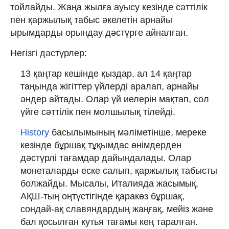
тойлайды. Жаңа жылға ауысу кезінде сәттілік
пен қаржылық табыс әкелетін арнайы
ырымдарды орындау дәстүрге айналған.
Негізгі дәстүрлер:
13 қаңтар кешінде қыздар, ал 14 қаңтар
таңында жігіттер үйлерді аралап, арнайы
әндер айтады. Олар үй иелерін мақтап, сол
үйге сәттілік пен молшылық тілейді.
History
басылымының мәліметінше, мереке
кезінде бұршақ тұқымдас өнімдерден
дәстүрлі тағамдар дайындалады. Олар
монеталарды еске салып, қаржылық табысты
болжайды. Мысалы, Италияда жасымық,
АҚШ-тың оңтүстігінде қаракөз бұршақ,
сондай-ақ славяндардың жаңғақ, мейіз және
бал қосылған кутья тағамы кең таралған.