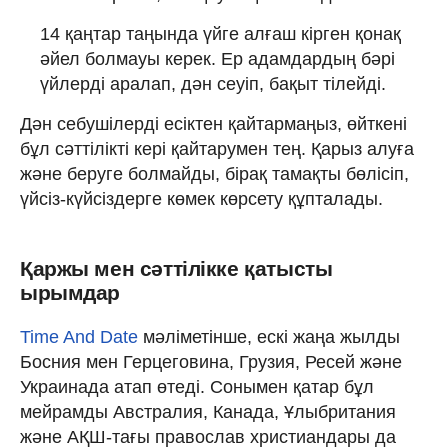
14 қаңтар таңында үйге алғаш кірген қонақ
әйел болмауы керек. Ер адамдардың бәрі
үйлерді аралап, дән сеуіп, бақыт тілейді.
Дән себушілерді есіктен қайтармаңыз, өйткені
бұл сәттілікті кері қайтарумен тең. Қарыз алуға
және беруге болмайды, бірақ тамақты бөлісіп,
үйсіз-күйсіздерге көмек көрсету құпталады.
Қаржы мен сәттілікке қатысты
ырымдар
Time And Date
мәліметінше, ескі жаңа жылды
Босния мен Герцеговина, Грузия, Ресей және
Украинада атап өтеді. Сонымен қатар бұл
мейрамды Австралия, Канада, Ұлыбритания
және АҚШ-тағы православ христиандары да