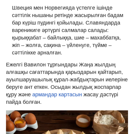
Швеция мен Норвегияда үстелге ішінде
сәттілік нышаны ретінде жасырылған бадам
бар күріш пудингі қойылады. Славяндарда
вареникиге әртүрлі салмалар салады:
қырыққабат – байлыққа, шие – махаббатқа,
жіп – жолға, сақина – үйленуге, түйме –
сәттілікке арналған.
Ежелгі Вавилон тұрғындары Жаңа жылдың
алғашқы сағаттарында қарыздарын қайтарып,
ауылшаруашылық құрал-жабдықтарын иелеріне
беруге ант еткен. Осыдан жылдық жоспарлар
құру және
армандар картасын
жасау дәстүрі
пайда болған.