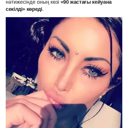
нәтижесінде оның көзі
«90 жастағы кейуана
секілді» көреді
.