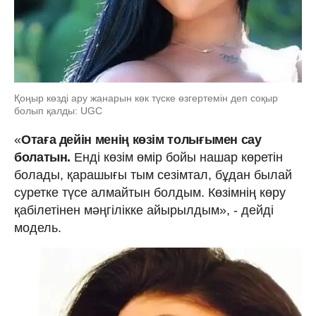
Қоңыр көзді ару жанарын көк түске өзгертемін деп соқыр
болып қалды: UGC
«
Отаға дейін менің көзім толығымен сау
болатын.
Енді көзім өмір бойы нашар көретін
болады, қарашығы тым сезімтал, бұдан былай
суретке түсе алмайтын болдым. Көзімнің көру
қабілетінен мәңгілікке айырылдым», - дейді
модель.