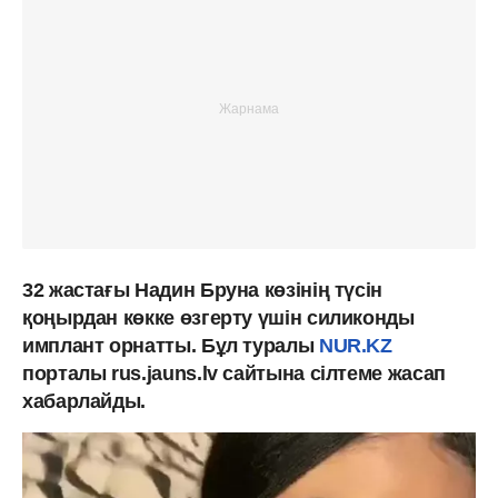
32 жастағы Надин Бруна көзінің түсін
қоңырдан көкке өзгерту үшін силиконды
имплант орнатты. Бұл туралы
NUR.KZ
порталы rus.jauns.lv сайтына сілтеме жасап
хабарлайды.