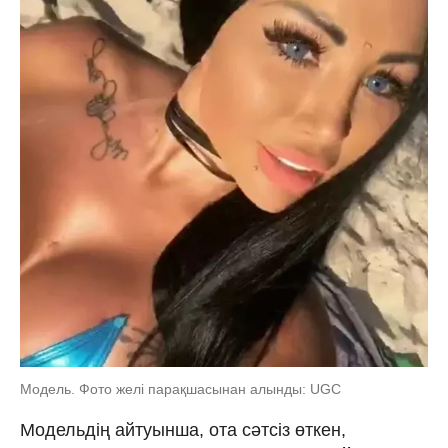
Модель. Фото желі парақшасынан алынды: UGC
Модельдің айтуынша, ота сәтсіз өткен,