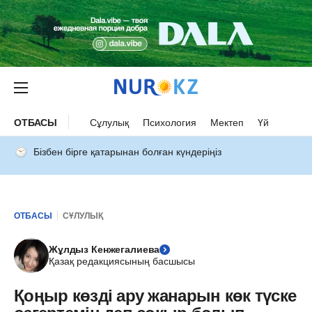
ОТБАСЫ
Сұлулық
Психология
Мектеп
Үй
Бізбен бірге қатарынан болған күндеріңіз
ОТБАСЫ
СҰЛУЛЫҚ
Жұлдыз Кенжегалиева
Қазақ редакциясының басшысы
Қоңыр көзді ару жанарын көк түске