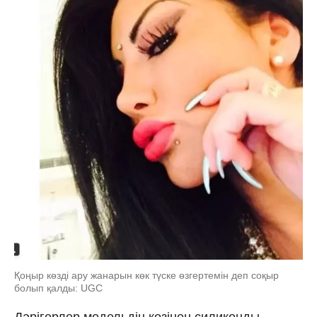
Қоңыр көзді ару жанарын көк түске өзгертемін деп соқыр
болып қалды: UGC