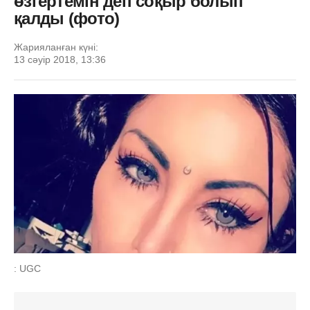
өзгертемін деп соқыр болып
қалды (фото)
Жарияланған күні:
13 сәуір 2018, 13:36
: UGC