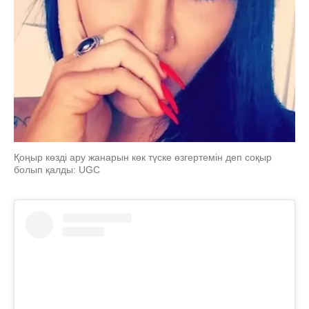
Қоңыр көзді ару жанарын көк түске өзгертемін деп соқыр
болып қалды: UGC