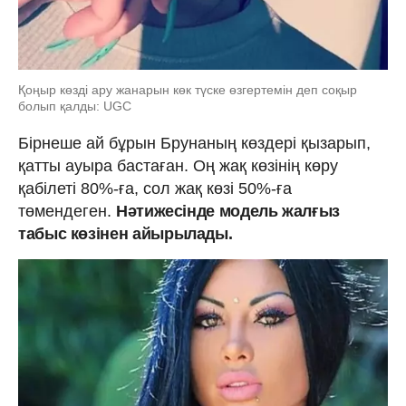
Қоңыр көзді ару жанарын көк түске өзгертемін деп соқыр
болып қалды: UGC
Бірнеше ай бұрын Брунаның көздері қызарып,
қатты ауыра бастаған. Оң жақ көзінің көру
қабілеті 80%-ға, сол жақ көзі 50%-ға
төмендеген.
Нәтижесінде модель жалғыз
табыс көзінен айырылады.