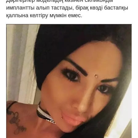
Дәрігерлер модельдің көзінен силиконды
имплантты алып тастады, бірақ көзді бастапқы
қалпына келтіру мүмкін емес.