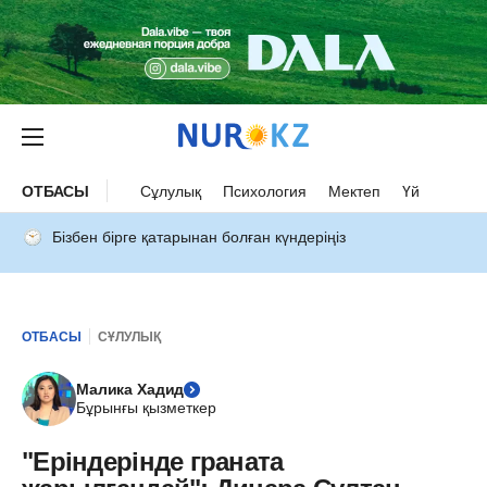
ОТБАСЫ
Сұлулық
Психология
Мектеп
Үй
Бізбен бірге қатарынан болған күндеріңіз
ОТБАСЫ
СҰЛУЛЫҚ
Малика Хадид
Бұрынғы қызметкер
"Еріндерінде граната