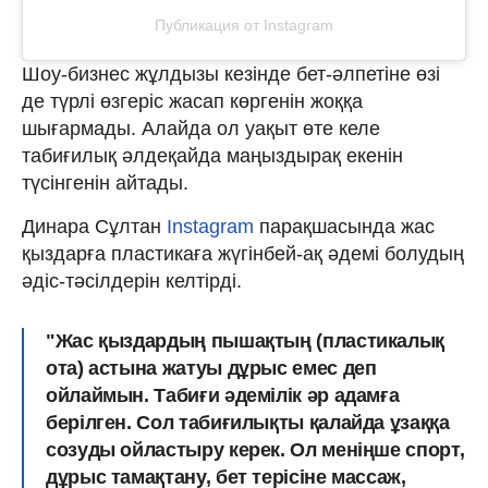
Публикация от Instagram
Шоу-бизнес жұлдызы кезінде бет-әлпетіне өзі
де түрлі өзгеріс жасап көргенін жоққа
шығармады. Алайда ол уақыт өте келе
табиғилық әлдеқайда маңыздырақ екенін
түсінгенін айтады.
Динара Сұлтан
Instagram
парақшасында жас
қыздарға пластикаға жүгінбей-ақ әдемі болудың
әдіс-тәсілдерін келтірді.
"Жас қыздардың пышақтың (пластикалық
ота) астына жатуы дұрыс емес деп
ойлаймын. Табиғи әдемілік әр адамға
берілген. Сол табиғилықты қалайда ұзаққа
созуды ойластыру керек. Ол меніңше спорт,
дұрыс тамақтану, бет терісіне массаж,