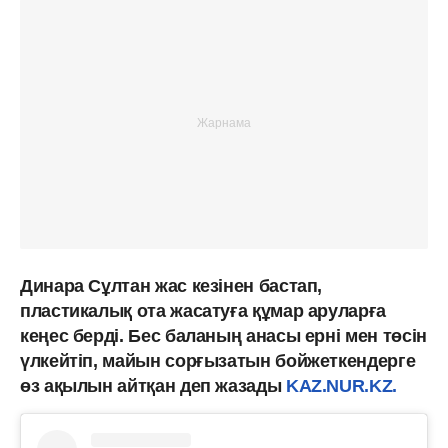
Динара Сұлтан жас кезінен бастап,
пластикалық ота жасатуға құмар аруларға
кеңес берді. Бес баланың анасы ерні мен төсін
үлкейтіп, майын сорғызатын бойжеткендерге
өз ақылын айтқан деп жазады
KAZ.NUR.KZ.