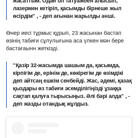
жасаттым. Одан ол татуажбен алысып,
лазермен кетіріп, қасымды бірнеше жыл
өсірдім" , - деп ағынан жарылды әнші.
Өнер иесі тұрмыс құрып, 23 жасынан бастап
өзінің табиғи сұлулығына аса үлкен мән бере
бастағаынн жеткізді.
"Қазір 32-жасымда
шашым да, қасымда,
кірпігім де, ерінім де, көкірегім де өзімдікі
деп айтсаң ешкім сенбейді. Жас, әдемі, қазақ
қыздары өз табиғи әсемділігіңізді ұзаққа
сақтап қалуға тырысыңыз. Әлі бәрі алда" , -
деп жазды отандық жұлдыз.