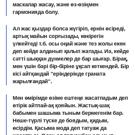
маскалар жасау, және өз-өзіңмен
гармонияда болу.
Ал жас қыздар болса жүгіріп,
ернін өсіреді,
артық майын сорғызады, көкірегін
үлкейтеді
т.б. осы оңай және тез жолы екен
деп кейде алданып қалып жатады. Иә, кейде
сәтті шыққан дүниелер де бар шығар. Бірақ,
мен үшін бәрі бір-біріне ұқсап кеткендей. Бір
кісі айтқандай
"еріндерінде граната
жарылғандай".
Мен өмірімде өзіме ештеңе жасатпадым деп
өтірік айтпай-ақ қояйын. Жастық-шақ
бабымен шашыма тыным бермегенім бар.
Неше-түрлі түске де боядым, қидым,
өсірдім. Қасыма мода деп татуаж да