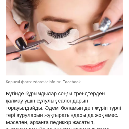
Көрнекі фото: zdorovieinfo.ru: Facebook
Бүгінде бұрымдылар соңғы трендтерден
қалмау үшін сұлулық салондарын
торауылдайды. Әдемі боламын деп жүріп түрлі
тері ауруларын жұқтыратындары да жоқ емес.
Мәселен, арзанға педикюр жасатып,