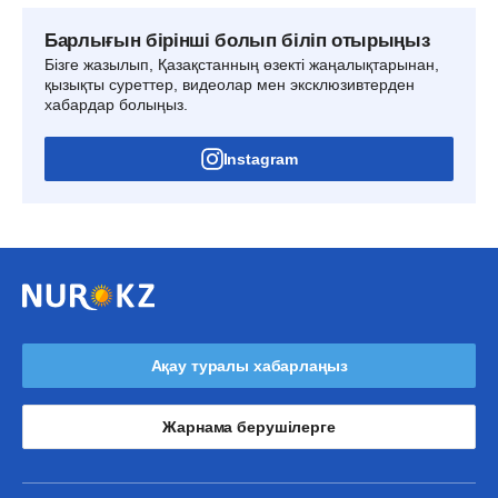
Барлығын бірінші болып біліп отырыңыз
Бізге жазылып, Қазақстанның өзекті жаңалықтарынан,
қызықты суреттер, видеолар мен эксклюзивтерден
хабардар болыңыз.
Instagram
Ақау туралы хабарлаңыз
Жарнама берушілерге