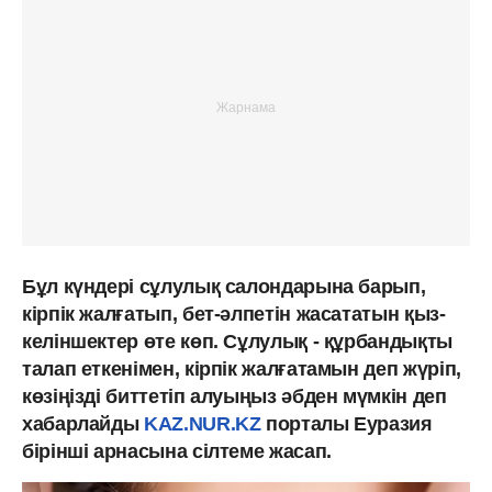
Бұл күндері сұлулық салондарына барып,
кірпік жалғатып, бет-әлпетін жасататын қыз-
келіншектер өте көп. Сұлулық - құрбандықты
талап еткенімен, кірпік жалғатамын деп жүріп,
көзіңізді биттетіп алуыңыз әбден мүмкін деп
хабарлайды
KAZ.NUR.KZ
порталы Еуразия
бірінші арнасына сілтеме жасап.