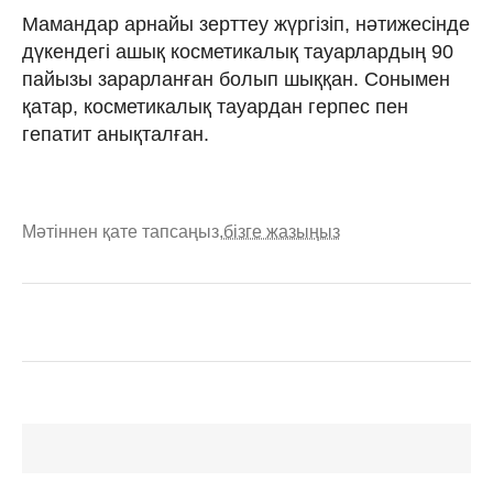
Мамандар арнайы зерттеу жүргізіп, нәтижесінде
дүкендегі ашық косметикалық тауарлардың 90
пайызы зарарланған болып шыққан. Сонымен
қатар, косметикалық тауардан герпес пен
гепатит анықталған.
Мәтіннен қате тапсаңыз,
бізге жазыңыз