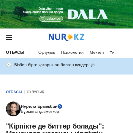
ОТБАСЫ
Сұлулық
Психология
Мектеп
Үй
Бізбен бірге қатарынан болған күндеріңіз
ОТБАСЫ
СҰЛУЛЫҚ
Нұрила Ермекбай
Бұрынғы қызметкер
"Кірпікте де биттер болады":