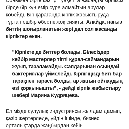
Сонымен бірге қазгіргі уақытта жасанды кірпіксіз
бірде бір күн өмір сүре алмайтын арулар
көбейді. Бір қарағанда кірпік жабыстыруда
тұрған ешбір әбестік жоқ сияқты.
Алайда, нағыз
биттің шоғырланатын жері дәл сол жасанды
кірпіктер екен.
"Кірпікте де биттер болады. Білесіздер
кейбір мастерлер тіпті құрал-саймандарын
жуып, тазаламайды. Салдарынан осындай
бактериялар үймелейді. Кірпігіңізді биті бар
тарақпен тараса болды, ар жағын ойлаудың
өзі қорқынышты", - дейді кірпік жабыстыру
шебері Марина Кудряцева.
Елімізде сұлулық индустриясы жылдам дамып,
қазір жертөрледе, үйдің ішінде, бизнес
орталықтарда жаңбырдан кейін