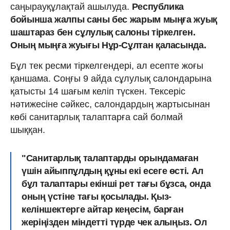
саңырауқұлақтай ашылуда.
Республика
бойынша жалпы саны бес жарым мыңға жуық
шаштараз бен сұлулық салоны тіркелген.
Оның мыңға жуығы Нұр-Сұлтан қаласында.
Бұл тек ресми тіркелгендері, ал есепте жоғы
қаншама. Соңғы 9 айда сұлулық салондарына
қатысты 14 шағым келіп түскен. Тексеріс
нәтижесіне сәйкес, салондардың жартысынан
көбі санитарлық талаптарға сай болмай
шыққан.
"Санитарлық талаптарды орындамаған
үшін айыппұлдың құны екі есеге өсті. Ал
бұл талаптары екінші рет тағы бұзса, онда
оның үстіне тағы қосылады. Қыз-
келіншектерге айтар кеңесім, барған
жеріңізден міндетті түрде чек алыңыз. Ол