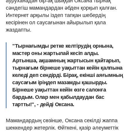
ауруханадан бір-ақ шыққан Оксана тырнақ
сәндегіш мамандардан әбден қорқып қалған.
Интернет арқылы іздеп тапқан шебердің
кесірінен ол саусағынан айырылып қала
жаздапты.
"Тырнағымды ретке келтірудің орнына,
мастер оны жартылай кесіп алды.
Артынша, ақшамның жартысын қайтарып,
тырнағым бірнеше уақыттан кейін қалпына
келеді деп сендірді. Бірақ, екінші аяғымның
саусағым іріңдеп мазамды қашырды.
Бірнеше уақыттан кейін өзге салонға
бардым. Олар мен қабылдаудан бас
тартты!", - дейді Оксана.
Мамандардың сөзінше, Оксана секілді жаппа
шеккендер жетерлік. Өйткені, қазір әлеуметтік