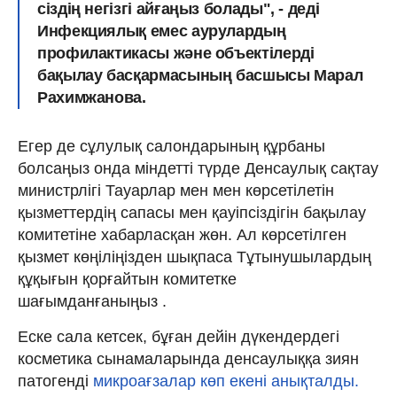
сіздің негізгі айғаңыз болады", - деді
Инфекциялық емес аурулардың
профилактикасы және объектілерді
бақылау басқармасының басшысы Марал
Рахимжанова.
Егер де сұлулық салондарының құрбаны
болсаңыз онда міндетті түрде Денсаулық сақтау
министрлігі Тауарлар мен мен көрсетілетін
қызметтердің сапасы мен қауіпсіздігін бақылау
комитетіне хабарласқан жөн. Ал көрсетілген
қызмет көңіліңізден шықпаса Тұтынушылардың
құқығын қорғайтын комитетке
шағымданғаныңыз .
Еске сала кетсек, бұған дейін дүкендердегі
косметика сынамаларында денсаулыққа зиян
патогенді
микроағзалар көп екені анықталды.