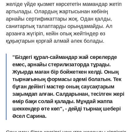
желіде үйде қызмет көрсететін мамандар жетіп
артылады. Олардың жартысынан көбінің
арнайы сертификаттары жоқ. Одан қалды,
санитарлық талаптарды орындамайды. Ал
арзанға жүгіріп, кейін опық жейтіндер өз
құқықтарын қорғай алмай әлек болады.
"Біздегі құрал-саймандар жай сөрелерде
емес, арнайы стерилизаторда тұрады.
Жуырда маған бір бойжеткен келді. Оның
тырнағының формасы әдемі болатын. Тек
бұған дейінгі мастер оның саусақтарым
зақымдап алған. Салдарынан, тесілген жері
өмір бақи солай қалады. Мұндай жаппа
шеккендер өте көп", - дейді тырнақ шебері
Әсел Сарина.