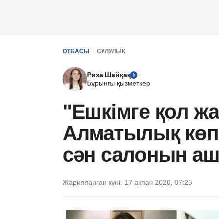
ОТБАСЫ
СҰЛУЛЫҚ
Риза Шайқақ
Бұрынғы қызметкер
"Ешкімге қол жа
Алматылық көп
сән салонын а
Жарияланған күні:
17 ақпан 2020, 07:25