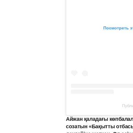
Посмотреть э
Публи
Айжан қаладағы көпбалал
созатын «Бақытты отбасы»