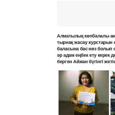
Алматылық көпбалалы ана
тырнақ жасау курстарын 
баласына бас-көз болып о
әр адам еңбек ету керек д
берген Айжан бүгінгі жеті