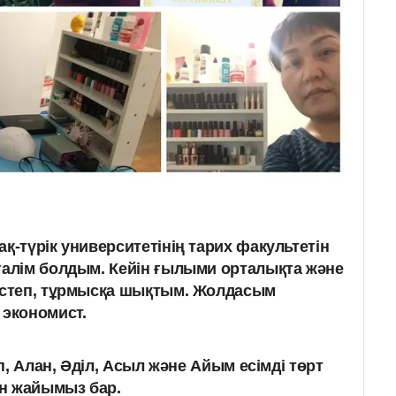
қ-түрік университетінің тарих факультетін
ғалім болдым. Кейін ғылыми орталықта және
 істеп, тұрмысқа шықтым. Жолдасым
экономист.
п, Алан, Әділ, Асыл және Айым есімді төрт
н жайымыз бар.