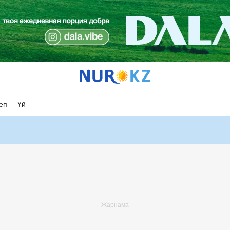
еп
Үй