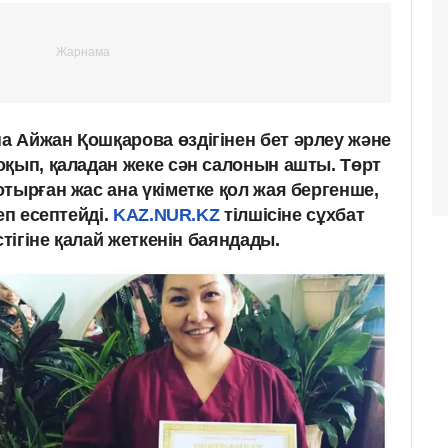
 Айжан Қошқарова өздігінен бет әрлеу және
оқып, қаладан жеке сән салонын ашты. Төрт
тырған жас ана үкіметке қол жая бергенше,
еп есептейді.
KAZ.NUR.KZ
тілшісіне сұхбат
стігіне қалай жеткенін баяндады.