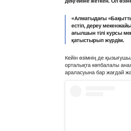
деңгейіне жеткен. Ол өзін
«Алматыдағы «Бақытты
естіп, дереу мекенжа
ағылшын тілі курсы ме
қатыстырып жүрдім.
Кейін өзімнің де қызығушы
орталықта көпбалалы анал
араласуына бар жағдай жа