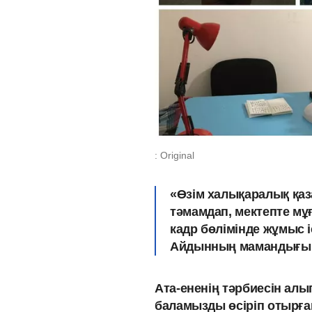
: Original
«Өзім халықаралық қаза
тәмамдап, мектепте мұ
кадр бөлімінде жұмыс
Айдынның мамандығы 
Ата-ененің тәрбиесін алы
баламызды өсіріп отырға