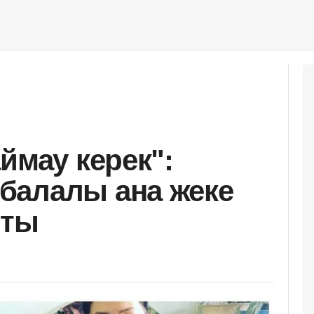
ймау керек":
балалы ана жеке
шты