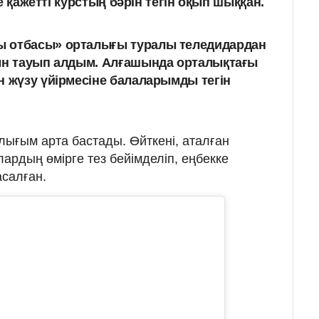
е қажетті курстың бәрін тегін оқып шыққан.
 отбасы» орталығы туралы теледидардан
йын тауып алдым. Алғашында орталықтағы
н жүзу үйірмесіне балаларымды тегін
лығым арта бастады. Өйткені, аталған
ардың өмірге тез бейімделіп, еңбекке
салған.