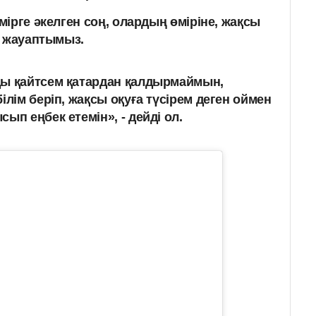
ірге әкелген соң, олардың өміріне, жақсы
а жауаптымыз.
ды қайтсем қатардан қалдырмаймын,
ілім беріп, жақсы оқуға түсірем деген оймен
ып еңбек етемін», - дейді ол.