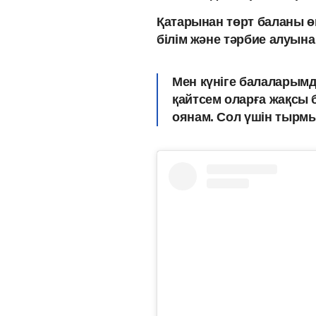
Қатарынан төрт баланы өм
білім және тәрбие алуын
Мен күніге балаларым
қайтсем оларға жақсы б
оянам. Сол үшін тырмыс