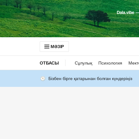
МӘЗІР
ОТБАСЫ
Сұлулық
Психология
Мект
Бізбен бірге қатарынан болған күндеріңіз