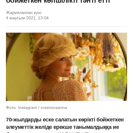
бойжеткен көпшілікті тәнті етті
Жарияланған күні:
4 маусым 2021, 13:04
Фото: Instagram / rosenoraanna
70-жылдарды еске салатын көрікті бойжеткен
әлеуметтік желіде ерекше танымалдыққа ие