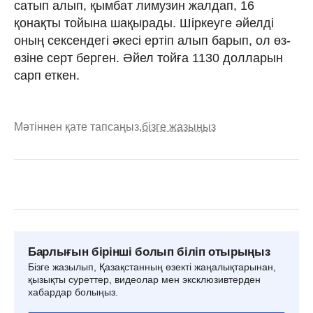
сатып алып, қымбат лимузин жалдап, 16
қонақты тойына шақырады. Шіркеуге әйелді
оның сексендегі әкесі ертіп алып барып, ол өз-
өзіне серт берген. Әйел тойға 1130 долларын
сарп еткен.
Мәтіннен қате тапсаңыз,
бізге жазыңыз
Барлығын бірінші болып біліп отырыңыз
Бізге жазылып, Қазақстанның өзекті жаңалықтарынан,
қызықты суреттер, видеолар мен эксклюзивтерден
хабардар болыңыз.