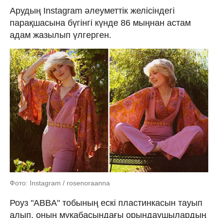
Арудың Instagram әлеуметтік желісіндегі
парақшасына бүгінгі күнде 86 мыңнан астам
адам жазылып үлгерген.
Фото: Instagram / rosenoraanna
Роуз "ABBA" тобының ескі пластинкасын тауып
алып, оның мұқабасындағы орындаушылардың