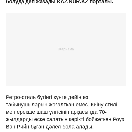
болуда деп жазады KAZ.NUR.KZ порталы.
Ретро-стиль бүгінгі күнге дейін өз
табынушыларын жоғалтқан емес. Киіну стилі
мен ерекше шаш үлгісінің арқасында 70-
жылдарды еске салатын көрікті бойжеткен Роуз
Ван Рийн бұған дәлел бола алады.