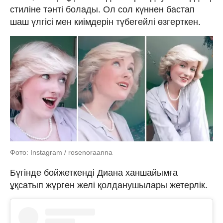
стиліне тәнті болады. Ол сол күннен бастап
шаш үлгісі мен киімдерін түбегейлі өзгерткен.
Фото: Instagram / rosenoraanna
Бүгінде бойжеткенді Диана ханшайымға
ұқсатып жүрген желі қолданушылары жетерлік.