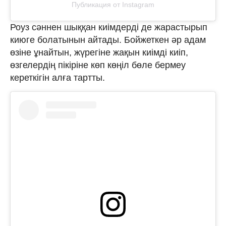
Публикация от Instagram
Роуз сәннен шыққан киімдерді де жарастырып
киюге болатынын айтады. Бойжеткен әр адам
өзіне ұнайтын, жүрегіне жақын киімді киіп,
өзгелердің пікіріне көп көңіл бөле бермеу
кереткігін алға тартты.