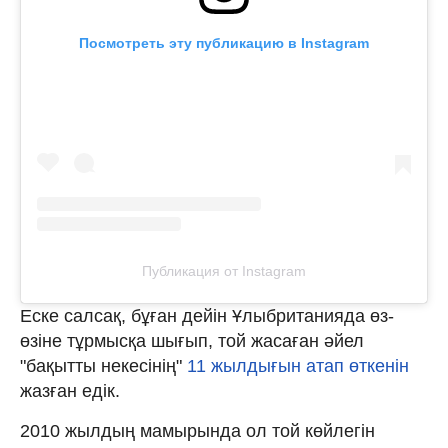
Посмотреть эту публикацию в Instagram
Публикация от Instagram
Еске салсақ, бұған дейін Ұлыбританияда өз-
өзіне тұрмысқа шығып, той жасаған әйел
"бақытты некесінің"
11 жылдығын атап өткенін
жазған едік.
2010 жылдың мамырында ол той көйлегін