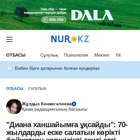
ОТБАСЫ
Сұлулық
Психология
Мектеп
Үй
Бізбен бірге қатарынан болған күндеріңіз
ОТБАСЫ
СҰЛУЛЫҚ
Жұлдыз Кенжегалиева
Қазақ редакциясының басшысы
"Диана ханшайымға ұқсайды": 70-
жылдарды еске салатын көрікті