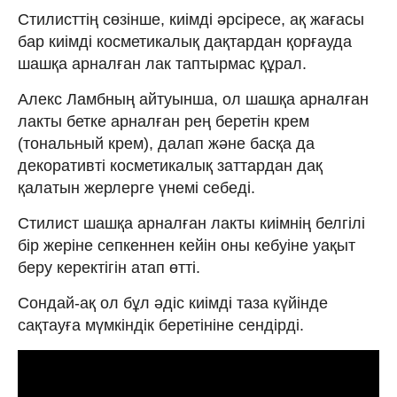
Стилисттің сөзінше, киімді әрсіресе, ақ жағасы
бар киімді косметикалық дақтардан қорғауда
шашқа арналған лак таптырмас құрал.
Алекс Ламбның айтуынша, ол шашқа арналған
лакты бетке арналған рең беретін крем
(тональный крем), далап және басқа да
декоративті косметикалық заттардан дақ
қалатын жерлерге үнемі себеді.
Стилист шашқа арналған лакты киімнің белгілі
бір жеріне сепкеннен кейін оны кебуіне уақыт
беру керектігін атап өтті.
Сондай-ақ ол бұл әдіс киімді таза күйінде
сақтауға мүмкіндік беретініне сендірді.