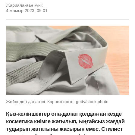
Жарияланған күні:
4 мамыр 2023, 09:01
Жейдедегі далап ізі. Көрнекі фото: getty/stock photo
Қыз-келіншектер опа-далап қолданған кезде
косметика киімге жағылып, ыңғайсыз жағдай
тудырып жататыны жасырын емес. Стилист