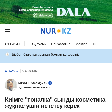
ОТБАСЫ
Сұлулық
Психология
Мектеп
Үй
Бізбен бірге қатарынан болған күндеріңіз
ОТБАСЫ
СҰЛУЛЫҚ
Айзат Ермекқызы
Бұрынғы қызметкер
Киімге "тоналка" сынды косметика
жұқпас үшін не істеу керек