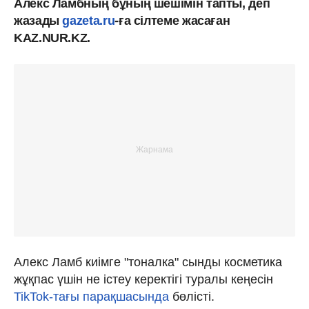
Алекс Ламбның бұның шешімін тапты, деп
жазады
gazeta.ru
-ға сілтеме жасаған
KAZ.NUR.KZ.
Алекс Ламб киімге "тоналка" сынды косметика
жұқпас үшін не істеу керектігі туралы кеңесін
TikTok-тағы парақшасында
бөлісті.