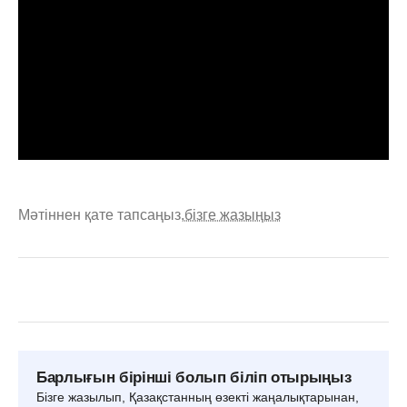
Мәтіннен қате тапсаңыз,
бізге жазыңыз
Барлығын бірінші болып біліп отырыңыз
Бізге жазылып, Қазақстанның өзекті жаңалықтарынан,