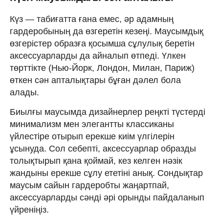
Күз — табиғатта ғана емес, әр адамның
гардеробының да өзгеретін кезеңі. Маусымдық
өзгерістер образға қосымша сұлулық беретін
аксессуарларды да айналып өтпеді. Үлкен
төрттікте (Нью-Йорк, Лондон, Милан, Париж)
өткен сән апталықтары бұған дәлел бола
алады.
Биылғы маусымда дизайнерлер реңкті түстерді
минимализм мен элегантты классиканы
үйлестіре отырып ерекше киім үлгілерін
ұсынуда. Сол себепті, аксессуарлар образды
толықтырып қана қоймай, кез келген нәзік
жандыны ерекше сұлу ететіні анық. Сондықтар
маусым сайын гардеробты жаңартпай,
аксессуарларды сәнді әрі орынды пайдаланып
үйреніңіз.