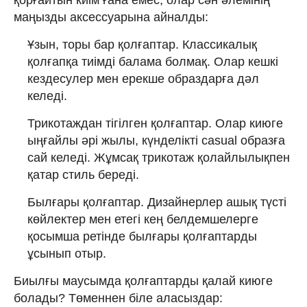
қорғайтын киім ғана емес, олар сән әлемінің
маңызды аксессуарына айналды:
Ұзын, торы бар қолғаптар. Классикалық
қолғапқа тиімді балама болмақ. Олар кешкі
кездесулер мен ерекше образдарға дәл
келеді.
Трикотаждан тігілген қолғаптар. Олар киюге
ыңғайлы әрі жылы, күнделікті casual образға
сай келеді. Жұмсақ трикотаж қолайлылықпен
қатар стиль береді.
Былғары қолғаптар. Дизайнерлер ашық түсті
көйлектер мен етегі кең белдемшелерге
қосымша ретінде былғары қолғаптарды
ұсынып отыр.
Биылғы маусымда қолғаптарды қалай киюге
болады? Төменнен біле аласыздар: