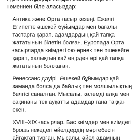
Төменнен біле аласыздар:
Антика және Орта ғасыр кезеңі. Ежелгі
Египетте әшекей бұйымдар мен бағалы
тастарға қарап, адамдардың қай тапқа
жататынын білетін болған. Еуропада Орта
ғасырларда киімдегі ою-өрнек пен әшекейге
қарап, халықтың қай өңірден әрі қай тапқа
жататынын болжаған.
Ренессанс дәуірі. Әшекей бұйымдар қай
заманда болса да байлық пен молшылықтың
белгісі саналған. Мысалы, көлемді алқа мен
сақинаны тек ауқатты адамдар ғана таққан
екен.
XVIII–XIX ғасырлар. Бас киімдер мен киімдегі
брошь некедегі әйелдердің мәртебесін
айғақтап тұрған. Мысалы, әйел адамның