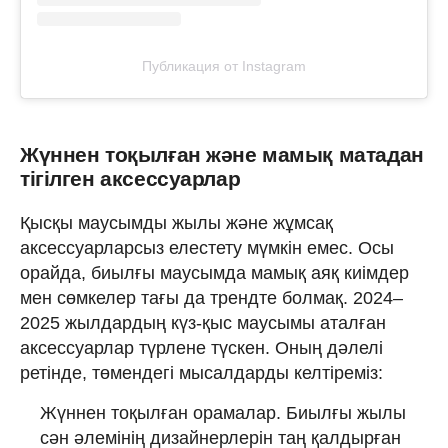
Публикация от Instagram
Жүннен тоқылған және мамық матадан
тігілген аксессуарлар
Қысқы маусымды жылы және жұмсақ
аксессуарларсыз елестету мүмкін емес. Осы
орайда, биылғы маусымда мамық аяқ киімдер
мен сөмкелер тағы да трендте болмақ. 2024–
2025 жылдардың күз-қыс маусымы аталған
аксессуарлар түрлене түскен. Оның дәлелі
ретінде, төмендегі мысалдарды келтіреміз:
Жүннен тоқылған орамалар. Биылғы жылы
сән әлемінің дизайнерлерін таң қалдырған