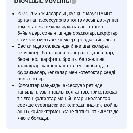
КЛЮЧЕВЫЕ МОМЕНТЫ
2024-2025 жылдардың күз-қыс маусымына
арналған аксессуарлар топтамасында жүннен
тоқылған және мамық матадан тігілген
бұйымдар, соның ішінде орамалар, шарфтар,
сөмкелер мен аяқ киімдер трендке айналған.
Бас киімдер саласында бини шапкалары,
чепчиктер, балаклава, капорлар, қалпақтар,
береттер, шарфтар, брошы бар жалпақ
қалпақтар, капроннан тігілген тюрбандар,
фуражкалар, кепкалар мен котелоктар сәнді
болып отыр.
Қолғаптар маңызды аксессуар ретінде
танылып, ұзын торлы қолғаптар, трикотаждан
тігілген қолғаптар мен былғары қолғаптар
ерекше сұранысқа ие, оларды пиджак, мойны
ашық көйлектермен және тіпті сырт киімсіз де
киюге болады.