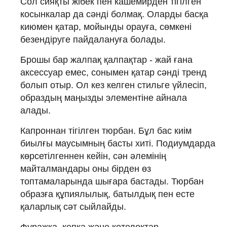
Сол сияқты жібек пен кашемирден тігілген
косынкалар да сәнді болмақ. Оларды басқа
киюмен қатар, мойынды орауға, сөмкені
безендіруге пайдалануға болады.
Брошы бар жалпақ қалпақтар - жай ғана
аксессуар емес, сонымен қатар сәнді тренд
болып отыр. Ол кез келген стильге үйлесіп,
образдың маңызды элементіне айнала
алады.
Капроннан тігілген тюрбан. Бұл бас киім
биылғы маусымның басты хиті. Подиумдарда
көрсетілгеннен кейін, сән әлемінің
майталмандары оны бірден өз
топтамаларында шығара бастады. Тюрбан
образға құпиялылық, батылдық пен есте
қаларлық сәт сыйлайды.
Фуражка, кепка және котелоктар.