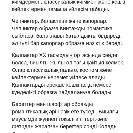
киімдермен, классикалық киіммен және кешкі
көйлектермен тамаша үйлесім табады.
Чепчиктер, балаклава және капорлар.
Чепчиктер образға винтажды романтика
сыйласа, балаклавы батылдықты білдіреді,
ал гүлі бар капорлар образға нәзіктік береді.
Қалпақтар XX ғасырдың ортасында сәнде
болса, биылғы жылы ол тағы қайтып келмек.
Олар классикалық пальто, костюм және
көйлектермен керемет үйлесе алады.
Қалпақтарды ерекше кешкі асқа немесе
күнделікті образға пайдалануға болады.
Береттер мен шарфтар образды
романтикалық әрі нәзік ете түседі. Биылғы
маусымда жүннен тоқылған, тері және
фетрдан жасалған береттер сәнді болады.