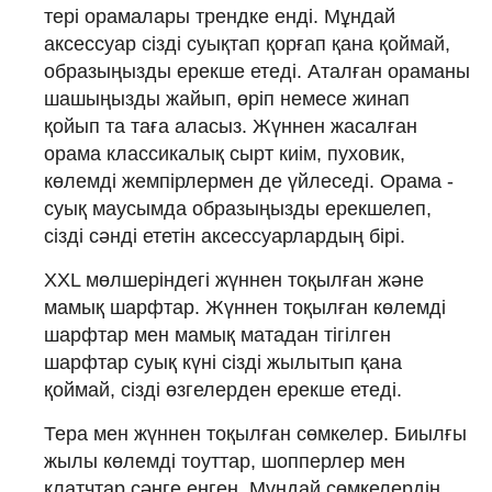
тері орамалары трендке енді. Мұндай
аксессуар сізді суықтап қорғап қана қоймай,
образыңызды ерекше етеді. Аталған ораманы
шашыңызды жайып, өріп немесе жинап
қойып та таға аласыз. Жүннен жасалған
орама классикалық сырт киім, пуховик,
көлемді жемпірлермен де үйлеседі. Орама -
суық маусымда образыңызды ерекшелеп,
сізді сәнді ететін аксессуарлардың бірі.
XXL мөлшеріндегі жүннен тоқылған және
мамық шарфтар. Жүннен тоқылған көлемді
шарфтар мен мамық матадан тігілген
шарфтар суық күні сізді жылытып қана
қоймай, сізді өзгелерден ерекше етеді.
Тера мен жүннен тоқылған сөмкелер. Биылғы
жылы көлемді тоуттар, шопперлер мен
клатчтар сәнге енген. Мұндай сөмкелердің