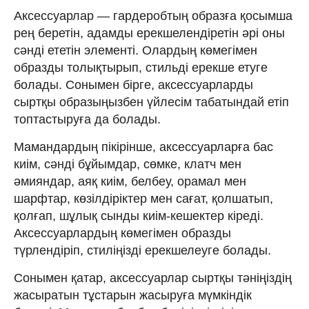
Аксессуарлар — гардеробтың образға қосымша
рең беретін, адамды ерекшелендіретін әрі оны
сәнді ететін элементі. Олардың көмегімен
образды толықтырып, стильді ерекше етуге
болады. Сонымен бірге, аксессуарларды
сыртқы образыңызбен үйлесім табатындай етіп
топтастыруға да болады.
Мамандардың пікірінше, аксессуарларға бас
киім, сәнді бұйымдар, сөмке, клатч мен
әмияндар, аяқ киім, белбеу, орамал мен
шарфтар, көзілдіріктер мен сағат, қолшатып,
қолғап, шұлық сынды киім-кешектер кіреді.
Аксессуарлардың көмегімен образды
түрлендіріп, стиліңізді ерекшелеуге болады.
Сонымен қатар, аксессуарлар сыртқы тәніңіздің
жасыратын тұстарын жасыруға мүмкіндік