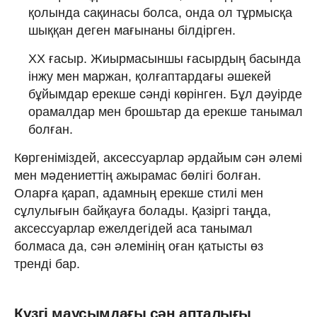
қолында сақинасы болса, онда ол тұрмысқа
шыққан деген мағынаны білдірген.
XX ғасыр. Жиырмасыншы ғасырдың басында
інжу мен маржан, қолғаптардағы әшекей
бұйымдар ерекше сәнді көрінген. Бұл дәуірде
орамалдар мен брошьтар да ерекше танымал
болған.
Көргеніміздей, аксессуарлар әрдайым сән әлемі
мен мәдениеттің ажырамас бөлігі болған.
Оларға қарап, адамның ерекше стилі мен
сұлулығын байқауға болады. Қазіргі таңда,
аксессуарлар ежелдегідей аса танымал
болмаса да, сән әлемінің оған қатысты өз
тренді бар.
Күзгі маусымдағы сән апталығы