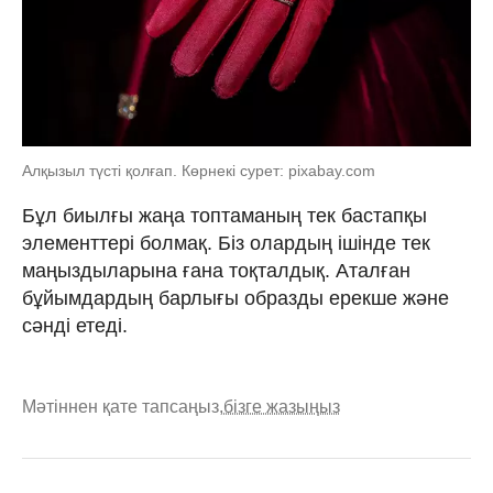
Алқызыл түсті қолғап. Көрнекі сурет: pixabay.com
Бұл биылғы жаңа топтаманың тек бастапқы
элементтері болмақ. Біз олардың ішінде тек
маңыздыларына ғана тоқталдық. Аталған
бұйымдардың барлығы образды ерекше және
сәнді етеді.
Мәтіннен қате тапсаңыз,
бізге жазыңыз