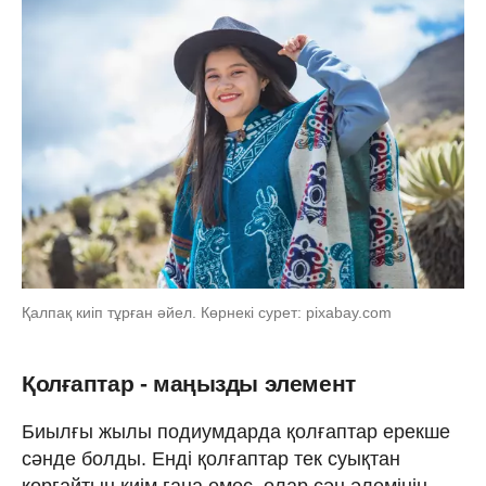
Қалпақ киіп тұрған әйел. Көрнекі сурет: pixabay.com
Қолғаптар - маңызды элемент
Биылғы жылы подиумдарда қолғаптар ерекше
сәнде болды. Енді қолғаптар тек суықтан