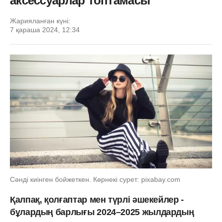
аксессуарлар топтамасы
Жарияланған күні:
7 қараша 2024, 12:34
Сәнді киінген бойжеткен. Көрнекі сурет: pixabay.com
Қалпақ, қолғаптар мен түрлі әшекейлер -
бұлардың барлығы
2024–2025 жылдардың