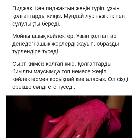
Пиджак. Кең пиджактың жеңін түріп, ұзын
қолғаптарды киіңіз. Мұндай лук нәзіктік пен
сұлулықты береді.
Мойны ашық көйлектер. Ұзын қолғаптар
денедегі ашық жерлерді жауып, образды
түрлендіре түседі.
Сырт киімсіз қолғап кию. Қолғаптарды
биылғы маусымда топ немесе жеңіл
көйлектермен қорықпай кие аласыз. Ол сізді
ерекше сәнді ете түседі.