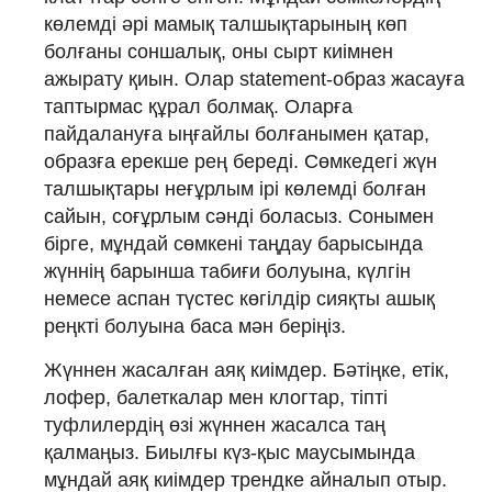
көлемді әрі мамық талшықтарының көп
болғаны соншалық, оны сырт киімнен
ажырату қиын. Олар statement-образ жасауға
таптырмас құрал болмақ. Оларға
пайдалануға ыңғайлы болғанымен қатар,
образға ерекше рең береді. Сөмкедегі жүн
талшықтары неғұрлым ірі көлемді болған
сайын, соғұрлым сәнді боласыз. Сонымен
бірге, мұндай сөмкені таңдау барысында
жүннің барынша табиғи болуына, күлгін
немесе аспан түстес көгілдір сияқты ашық
реңкті болуына баса мән беріңіз.
Жүннен жасалған аяқ киімдер. Бәтіңке, етік,
лофер, балеткалар мен клогтар, тіпті
туфлилердің өзі жүннен жасалса таң
қалмаңыз. Биылғы күз-қыс маусымында
мұндай аяқ киімдер трендке айналып отыр.