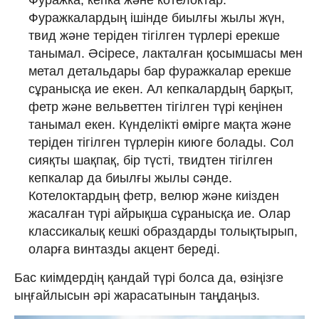
Фуражкалардың ішінде биылғы жылы жүн,
твид және теріден тігілген түрлері ерекше
танымал. Әсіресе, лакталған қосымшасы мен
метал детальдары бар фуражкалар ерекше
сұранысқа ие екен. Ал кепкалардың барқыт,
фетр және вельветтен тігілген түрі кеңінен
танымал екен. Күнделікті өмірге мақта және
теріден тігілген түрлерін киюге болады. Сол
сияқты шақпақ, бір түсті, твидтен тігілген
кепкалар да биылғы жылы сәнде.
Котелоктардың фетр, велюр және киізден
жасалған түрі айрықша сұранысқа ие. Олар
классикалық кешкі образдарды толықтырып,
оларға винтазды акцент береді.
Бас киімдердің қандай түрі болса да, өзіңізге
ыңғайлысын әрі жарасатынын таңдаңыз.