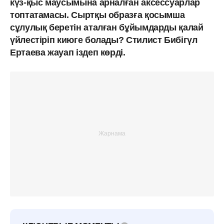
күз-қыс маусымына арналған аксессуарлар
топтатамасы. Сыртқы образға қосымша
сұлулық беретін аталған бұйымдарды қалай
үйлестіріп киюге болады? Стилист Бибігүл
Ертаева жауап іздеп көрді.