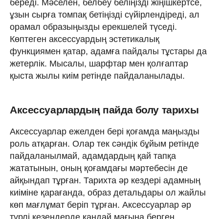
береді. Мәселен, белбеу беліңізді жіңішкертсе,
ұзын сырға томпақ бетіңізді сүйірлендіреді, ал
орамал образыңызды ерекшелей түседі.
Көптеген аксессуардың эстетикалық
функциямен қатар, адамға пайдалы тұстары да
жетерлік. Мысалы, шарфтар мен қолғаптар
қыста жылы киім ретінде пайдаланылады.
Аксессуарлардың пайда болу тарихы
Аксессуарлар ежелден бері қоғамда маңызды
роль атқарған. Олар тек сәндік бұйым ретінде
пайдаланылмай, адамдардың қай тапқа
жататынын, оның қоғамдағы мәртебесін де
айқындап тұрған. Тарихта әр кездері адамның
киіміне қарағанда, образ детальдары ол жайлы
көп мағлұмат беріп тұрған. Аксессуарлар әр
түрлі кезеңдерде қандай мағына берген.