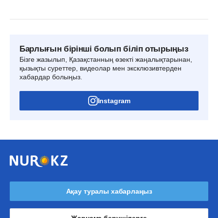
Барлығын бірінші болып біліп отырыңыз
Бізге жазылып, Қазақстанның өзекті жаңалықтарынан,
қызықты суреттер, видеолар мен эксклюзивтерден
хабардар болыңыз.
Instagram
Ақау туралы хабарлаңыз
Жарнама берушілерге