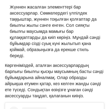
Жүннен жасалған элементтері бар
аксессуарлар. Сөмкелердегі үлпілдек
таққыштар, жүннен тоқылған қолғаптар да
биылғы жылы сәнге енген. Сол сияқты
биылғы маусымда мамығы бар
құлаққаптарды да киіп көріңіз. Мұндай сәнді
бұйымдар сізді суық күні жылытып қана
қоймай, образыңызға да ерекше стиль
береді.
Көргеніміздей, аталған аксессуарлардың
барлығы биылғы қысқы маусымның басты сәнді
бұйымдарына айналмақ. Олар образды
айрықша етумен қатар, кез келген жанды сәнді
ете түседі. Сондықтан өзіңізге ұнаған сәнді
аксессуарды таңдап, қалағанын киіңіз.