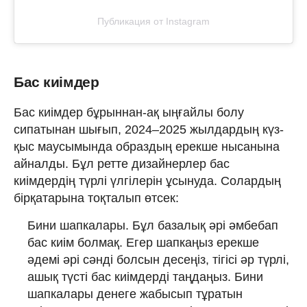
Публикация от Instagram
Бас киімдер
Бас киімдер бұрыннан-ақ ыңғайлы болу
сипатынан шығып, 2024–2025 жылдардың күз-
қыс маусымында образдың ерекше нысанына
айналды. Бұл ретте дизайнерлер бас
киімдердің түрлі үлгілерін ұсынуда. Солардың
бірқатарына тоқталып өтсек:
Бини шапкалары. Бұл базалық әрі әмбебап
бас киім болмақ. Егер шапкаңыз ерекше
әдемі әрі сәнді болсын десеңіз, тігісі әр түрлі,
ашық түсті бас киімдерді таңдаңыз. Бини
шапкалары денеге жабысып тұратын