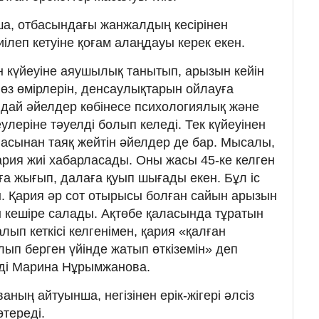
, отбасындағы жанжалдың кесірінен
леп кетуіне қоғам алаңдауы керек екен.
 күйеуіне аяушылық танытып, арызын кейін
өз өмірлерін, денсаулықтарын ойлауға
дай әйелдер көбінесе психологиялық және
леріне тәуелді болып келеді. Тек күйеуінен
аласынан таяқ жейтін әйелдер де бар. Мысалы,
ария жиі хабарласады. Оны жасы 45-ке келген
ға жығып, далаға қуып шығады екен. Бұл іс
ы. Қария әр сот отырысы болған сайын арызын
н кешіре салады. Ақтөбе қаласында тұратын
лып кеткісі келгенімен, қария «қалған
п берген үйінде жатып өткіземін» деп
ейді Марина Нұрымжанова.
ның айтуынша, негізінен ерік-жігері әлсіз
өтереді.