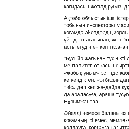
қағидасын жетілдіруіміз, д
Ақтөбе облыстық ішкі істе
тобының инспекторы Мар
қоғамда әйелдердің зорлы
үйінде отағасынан, жігіт 
асты етудің ең көп тараған 
"Бұл бір жағынан түсінікті
менталитеті отбасын сырт
«жабық ұйым» ретінде қаб
кеткендіктен, «отбасында
тиіс» деп көп жағдайда қ
да араласуға, араша түсу
Нұрымжанова.
Әйелді немесе баланы өз 
қоғамның ісі емес, мемлек
қолдауға, қорғауға бағытт