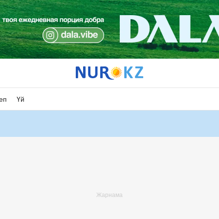
еп
Үй