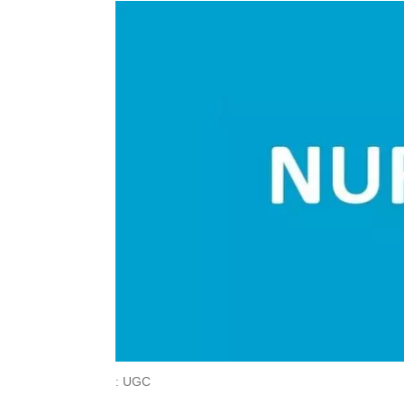
: UGC