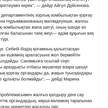
әріптеуіміз керек", — дейді Айгүл Дүйсенова.
р департаментінің зорлық-зомбылықтан қорғау
ина Нұрымжанованың мәлімдеуінше, жалпы
қ-зомбылықтан жапа шегуі, оның ішінде өз
болған баласынан таяқ жеуі— адам құқығын аяқ
түрі.
 де. Себебі біздің қоғамның қалыптасқан
тан ешкімнің араласуына жол бермейтін
ылдайды. Санамызға осылай сіңіп
ғы араздықты отбасы мүшелері өзара шешуі
ұқық қорғау органдары да, жақын туысқандары
ге құлықты болмайды", — дейді Марина
проблемасымен жалғыз қалдыру дені сау
еттік органдардың, көрші-көлемнің тарапынан
алған әрекеттер жасалуы тиіс.