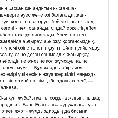
нің басқан ізін аңдитын қызғаншақ,
льмдерге әуес және өзі балаға да, жан-
-күйі кенеттен өзгеруге бейім болып келеді.
өзгені кінәлі санайды. Ондай еркектің әйелі
а-бара тозаққа айналады. Үрей, шектен
 жағдайда абдырау, абыржу, қорғансыздық,
, үнемі өзіне төнетін қауіпті ойлап уайымдау,
сезіну, өзіне деген сенімсіздік, жабырқау,
 әйелдің не өз-өзіне қол жұмсауына, не
п соғуы мүмкін. Бұл жерде әрбір әйел
өз өмірі үшін өзінің жауапкершілігі маңызды
өткізіп алмай шешім қабылдауы керек", —
ғалиева.
0-ы күні жұбайы қатты соққыға жығып, пышақ
продюсер Баян Есентаева ауруханаға түсті.
гірткен жұрт «жұлдыздардың да басына
ады екен-ау» деп пайымдады. Тіпті, бұл