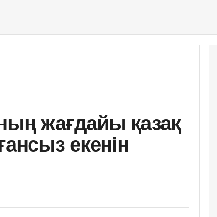
ның жағдайы қазақ
ғансыз екенін