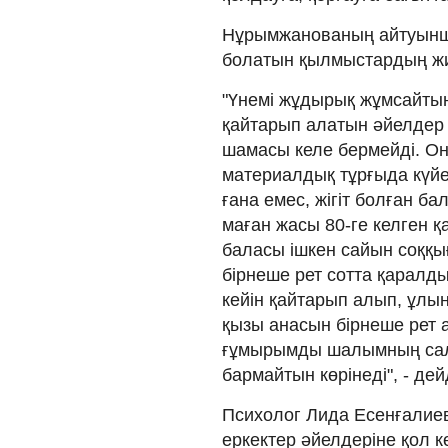
Нұрымжанованың айтуынша
болатын қылмыстардың жиі
"Үнемі жұдырық жұмсайтын
қайтарып алатын әйелдер 
шамасы келе бермейді. Он
материалдық тұрғыда күйеу
ғана емес, жігіт болған б
маған жасы 80-ге келген қ
баласы ішкен сайын соққы
бірнеше рет сотта қаралд
кейін қайтарып алып, ұлы
қызы анасын бірнеше рет а
ғұмырымды шалымның салы
бармайтын көрінеді", - д
Психолог Лида Есенғалиева
еркектер әйелдеріне қол к