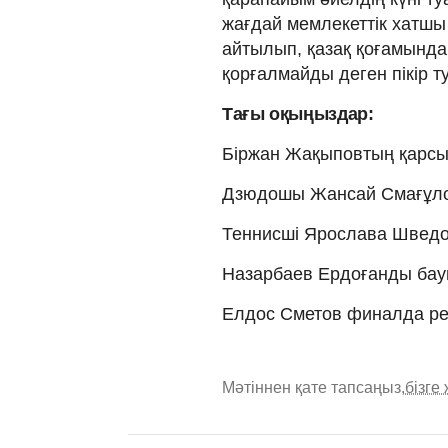
жағдай мемлекеттік хатш
айтылып, қазақ қоғамында 
қорғалмайды деген пікір т
Тағы оқыңыздар:
Біржан Жақыповтың қарс
Дзюдошы Жансай Смағұлов
Теннисші Ярослава Швед
Назарбаев Ердоғанды бауы
Елдос Сметов финалда ресе
Мәтіннен қате тапсаңыз,
бізге