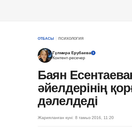
ОТБАСЫ
ПСИХОЛОГИЯ
Гүлмира Ерубаева
Контент-ресечер
Баян Есентаева
әйелдерінің қор
дәлелдеді
Жарияланған күні:
8 тамыз 2016, 11:20