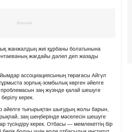
ылық жанжалдың жиі құрбаны болатынына
сентаеваның жағдайы дәлел деп жазады
с ұйымдар ассоциациясының төрағасы Айгүл
тұрмыста зорлық-зомбылық көрген әйелге
 проблемасын заң жүзінде қалай шешуге
берілу керек.
әр әйелге тығырықтан шығудың жолы барын,
рықпай, заң шеңберінде мәселесін шешуге
ар түсіндіру керек. Отбасы — мемлекеттің бір
сі берік болуы үшін елде отбасылық институт