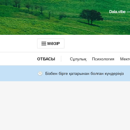
МӘЗІР
ОТБАСЫ
Сұлулық
Психология
Мект
Бізбен бірге қатарынан болған күндеріңіз