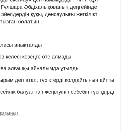
ы Гүлшара Әбдіхалықованың деңгейінде
әйелдердің құқы, денсаулығы жеткілікті
уғызған болатын.
ыласы анықталды
 келесі кезеңге өте алмады
ова алғашқы айналымда ұтылды
рым деп атап, түріктерді қолдайтынын айтты
йлік балуаннан жеңілуінің себебін түсіндірді
 жазыңыз