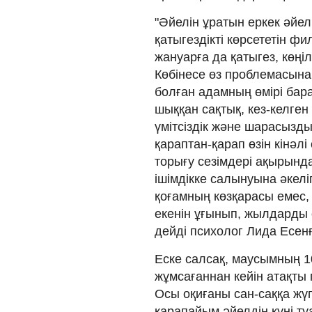
"Әйелін ұратын еркек әйелі
қатыгездікті көрсететін фи
жануарға да қатыгез, көңіл
Көбінесе өз проблемасына 
болған адамның өмірі бар
шыққан сақтық, кез-келген
үмітсіздік және шарасыздық
қараптан-қарап өзін кінәлі 
торығу сезімдері ақырында
ішімдікке салынуына әкелі
қоғамның көзқарасы емес, 
екенін ұғынып, жылдарды 
дейді психолог Лида Есен
Еске салсақ, маусымның 1
жұмсағаннан кейін атақты 
Осы оқиғаны сан-саққа жү
қарапайым әйелдің күні ту