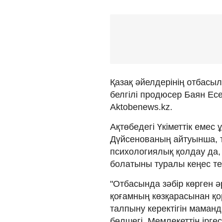
Қазақ әйелдерінің отбас
белгілі продюсер Баян Е
Aktobenews.kz.
Ақтөбедегі Үкіметтік еме
Дүйсенованың айтуынша, 
психологиялық қолдау да,
болатыны туралы кеңес те 
"Отбасында зәбір көрген 
қоғамның көзқарасынан қо
талпыну керектігін маманд
бөлшегі. Мемлекеттің ірге