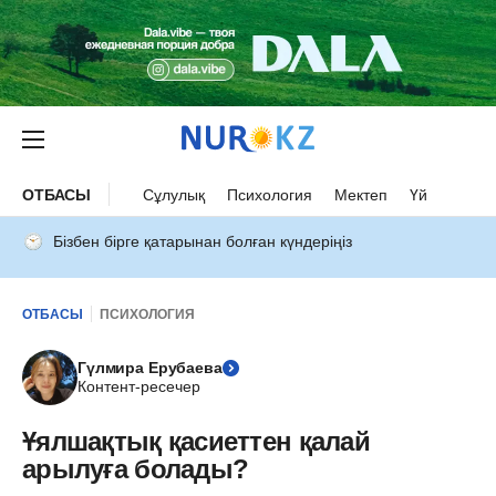
ОТБАСЫ
Сұлулық
Психология
Мектеп
Үй
Бізбен бірге қатарынан болған күндеріңіз
ОТБАСЫ
ПСИХОЛОГИЯ
Гүлмира Ерубаева
Контент-ресечер
Ұялшақтық қасиеттен қалай
арылуға болады?