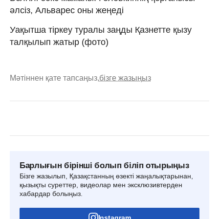
әлсіз, Альварес оны жеңеді
Уақытша тіркеу туралы заңды Қазнетте қызу
талқылып жатыр (фото)
Мәтіннен қате тапсаңыз,
бізге жазыңыз
Барлығын бірінші болып біліп отырыңыз
Бізге жазылып, Қазақстанның өзекті жаңалықтарынан,
қызықты суреттер, видеолар мен эксклюзивтерден
хабардар болыңыз.
Instagram