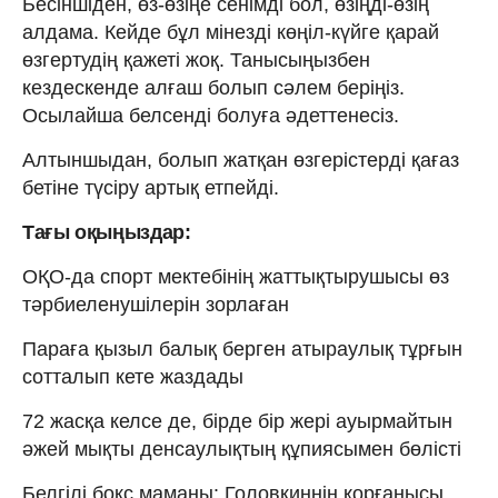
Бесіншіден, өз-өзіңе сенімді бол, өзіңді-өзің
алдама. Кейде бұл мінезді көңіл-күйге қарай
өзгертудің қажеті жоқ. Танысыңызбен
кездескенде алғаш болып сәлем беріңіз.
Осылайша белсенді болуға әдеттенесіз.
Алтыншыдан, болып жатқан өзгерістерді қағаз
бетіне түсіру артық етпейді.
Тағы оқыңыздар:
ОҚО-да спорт мектебінің жаттықтырушысы өз
тәрбиеленушілерін зорлаған
Параға қызыл балық берген атыраулық тұрғын
сотталып кете жаздады
72 жасқа келсе де, бірде бір жері ауырмайтын
әжей мықты денсаулықтың құпиясымен бөлісті
Белгілі бокс маманы: Головкиннің қорғанысы