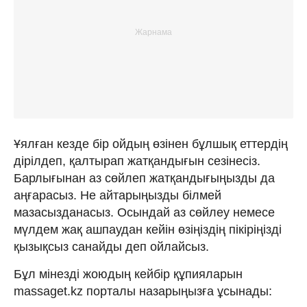
Ұялған кезде бір ойдың өзінен бұлшық еттердің
дірілдеп, қалтырап жатқандығын сезінесіз.
Барлығынан аз сөйлеп жатқандығыңызды да
аңғарасыз. Не айтарыңызды білмей
мазасызданасыз. Осындай аз сөйлеу немесе
мүлдем жақ ашпаудан кейін өзіңіздің пікіріңізді
қызықсыз санайды деп ойлайсыз.
Бұл мінезді жоюдың кейбір құпияларын
massaget.kz порталы назарыңызға ұсынады: