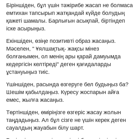
Біріншіден, бұл үшін тәжірибе жасап не болмаса
емтихан тапсырып жатқандай күйде болудың
қажеті шамалы. Барлығын асықпай, біртіндеп
іске асырыңыз.
Екіншіден, өзіңе позитивті образ жасаңыз.
Мәселен, " Ұялшақтық- жақсы мінез
болғанымен, ол менің ары қарай дамуымда
кедергісін келтіреді" деген қағидаларды
ұстануыңыз тиіс.
Үшіншіден, расында өзгеруге бел будыңыз ба?
Шешім қабылдаңыз. Күресу жоспарын айға
емес, жылға жасаңыз.
Төртіншіден, өміріңізге өзгеріс жасау жолын
таңдадыңыз. Ал бұл сізге не үшін керек деген
сауалдың жауабын білу шарт.