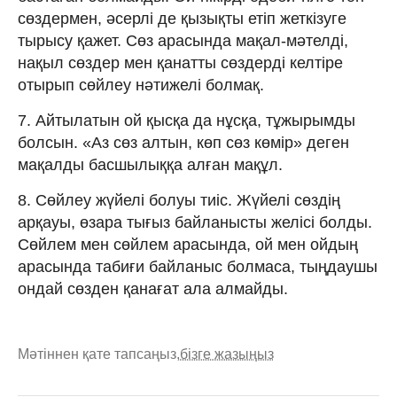
сөздермен, әсерлі де қызықты етіп жеткізуге
тырысу қажет. Сөз арасында мақал-мәтелді,
нақыл сөздер мен қанатты сөздерді келтіре
отырып сөйлеу нәтижелі болмақ.
7. Айтылатын ой қысқа да нұсқа, тұжырымды
болсын. «Аз сөз алтын, көп сөз көмір» деген
мақалды басшылыққа алған мақұл.
8. Сөйлеу жүйелі болуы тиіс. Жүйелі сөздің
арқауы, өзара тығыз байланысты желісі болды.
Сөйлем мен сөйлем арасында, ой мен ойдың
арасында табиғи байланыс болмаса, тыңдаушы
ондай сөзден қанағат ала алмайды.
Мәтіннен қате тапсаңыз,
бізге жазыңыз