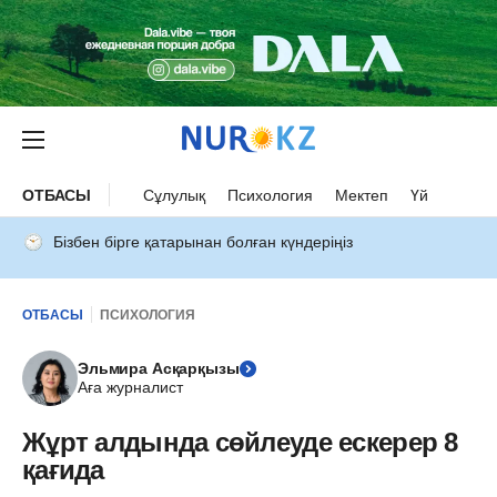
ОТБАСЫ
Сұлулық
Психология
Мектеп
Үй
Бізбен бірге қатарынан болған күндеріңіз
ОТБАСЫ
ПСИХОЛОГИЯ
Эльмира Асқарқызы
Аға журналист
Жұрт алдында сөйлеуде ескерер 8
қағида