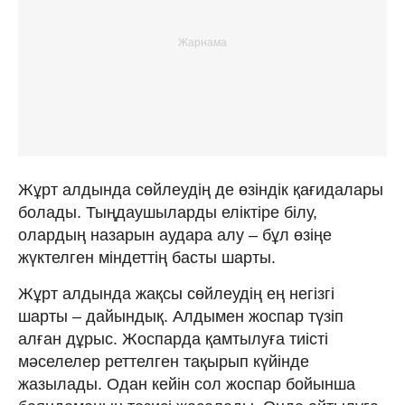
Жұрт алдында сөйлеудің де өзіндік қағидалары
болады. Тыңдаушыларды еліктіре білу,
олардың назарын аудара алу – бұл өзіңе
жүктелген міндеттің басты шарты.
Жұрт алдында жақсы сөйлеудің ең негізгі
шарты – дайындық. Алдымен жоспар түзіп
алған дұрыс. Жоспарда қамтылуға тиісті
мәселелер реттелген тақырып күйінде
жазылады. Одан кейін сол жоспар бойынша