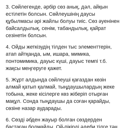
3. Сөйлегенде, әрбір сөз анық, дәл, айқын
естілетін болсын. Сөйлеушінің даусы
құбылмасы әрі жайлы болуы тиіс. Сөз әуенінен
байсалдылық, сенім, табандылық, қайрат
сезінетін болсын.
4. Ойды жеткізудің тілден тыс элементтерін,
атап айтқанда, ым, ишара, мимика,
понтомимика, дауыс күші, дауыс темпі т.б.
жақсы меңгеруге қажет.
5. Жұрт алдында сөйлеуші қағаздан көзін
алмай қатып қалмай, тыңдаушылардың жеке
тобына, жеке кісілерге көз жіберіп отырған
мақұл. Сонда тыңдаушы да соған қарайды,
сөзіне назар аударады.
6. Сөзді әбден жауыр болған сөздерден
бастаған болмайды. Ой-пікірді әдеби тілге тән