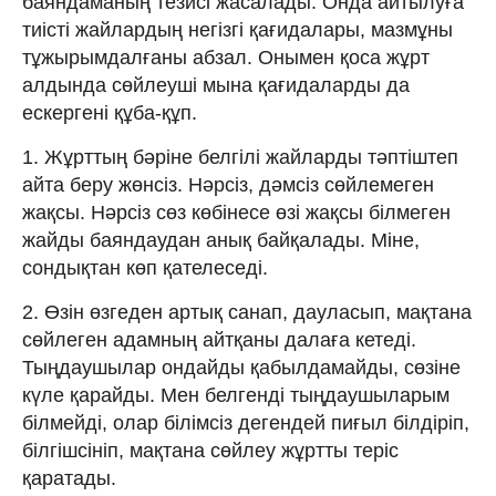
баяндаманың тезисі жасалады. Онда айтылуға
тиісті жайлардың негізгі қағидалары, мазмұны
тұжырымдалғаны абзал. Онымен қоса жұрт
алдында сөйлеуші мына қағидаларды да
ескергені құба-құп.
1. Жұрттың бәріне белгілі жайларды тәптіштеп
айта беру жөнсіз. Нәрсіз, дәмсіз сөйлемеген
жақсы. Нәрсіз сөз көбінесе өзі жақсы білмеген
жайды баяндаудан анық байқалады. Міне,
сондықтан көп қателеседі.
2. Өзін өзгеден артық санап, дауласып, мақтана
сөйлеген адамның айтқаны далаға кетеді.
Тыңдаушылар ондайды қабылдамайды, сөзіне
күле қарайды. Мен белгенді тыңдаушыларым
білмейді, олар білімсіз дегендей пиғыл білдіріп,
білгішсініп, мақтана сөйлеу жұртты теріс
қаратады.