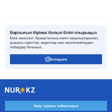
Барлығын бірінші болып біліп отырыңыз
Бізге жазылып, Қазақстанның өзекті жаңалықтарынан,
қызықты суреттер, видеолар мен эксклюзивтерден
хабардар болыңыз.
Instagram
Ақау туралы хабарлаңыз