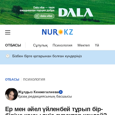
ОТБАСЫ
Сұлулық
Психология
Мектеп
Үй
Бізбен бірге қатарынан болған күндеріңіз
ОТБАСЫ
ПСИХОЛОГИЯ
Жұлдыз Кенжегалиева
Қазақ редакциясының басшысы
Ер мен әйел үйленбей тұрып бір-