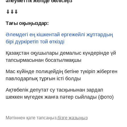
әлеуметтік желіде бөлісіңіз
⇓⇓⇓
Тағы оқыңыздар:
Әлемдегі ең кішкентай ергежейлі жұптардың
бірі дүркіретіп той өткізді
Қазақстан оқушылары демалыс күндерінде үй
тапсырмасынан босатылмақшы
Мас күйінде полицейдің бетіне түкіріп жіберген
павлодарлық тұрғын істі болды
Ақтөбелік депутат су тасқынынан зардап
шеккен мүгедек жанға пәтер сыйлады (фото)
Мәтіннен қате тапсаңыз,
бізге жазыңыз