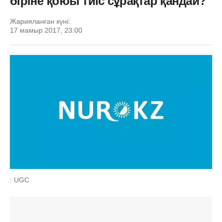
біріне қоюы тиіс сұрақтар қандай?
Жарияланған күні:
17 мамыр 2017, 23:00
: UGC