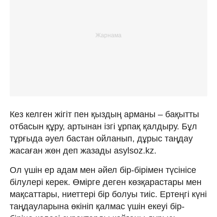
Кез келген жігіт пен қыздың арманы – бақытты
отбасын құру, артынан ізгі ұрпақ қалдыру. Бұл
тұрғыда әуел бастан ойланып, дұрыс таңдау
жасаған жөн деп жазады asylsoz.kz.
Ол үшін ер адам мен әйел бір-бірімен түсінісе
білулері керек. Өмірге деген көзқарастары мен
мақсаттары, ниеттері бір болуы тиіс. Ертеңгі күні
таңдауларына өкініп қалмас үшін екеуі бір-