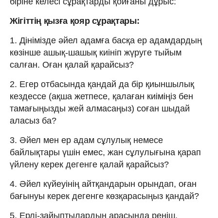
біріне келесі сұрақтарды қойғаны дұрыс:
Жігіттің қызға қояр сұрақтары:
1. Дінімізде әйел адамға басқа ер адамдардың
көзінше ашық-шашық киініп жүруге тыйым
салған. Оған қалай қарайсыз?
2. Егер отбасында қандай да бір қиыншылық
кездессе (ақша жетпесе, қалаған киіміңіз бен
тамағыңызды жей алмасаңыз) соған шыдай
аласыз ба?
3. Әйел мен ер адам сұлулық немесе
байлықтары үшін емес, жан сұлулығына қарап
үйлену керек дегенге қалай қарайсыз?
4. Әйел күйеуінің айтқандарын орындап, оған
бағынуы керек дегенге көзқарасыңыз қандай?
5. Ерлі-зайыптылардың арасында реніш,