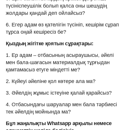
түсініспеушілік болып қалса оны шешудің
жолдары қандай деп ойлайсыз?
6. Егер адам өз қателігін түсініп, кешірім сұрап
тұрса оңай кешіресіз бе?
Қыздың жігітке қоятын сұрақтары:
1. Ер адам – отбасының асыраушысы, әйелі
мен бала-шағасын материалдық тұрғыдан
қамтамасыз етуге міндетті ме?
2. Күйеуі әйеліне қол көтере ала ма?
3. Әйелдің жұмыс істеуіне қалай қарайсыз?
4. Отбасындағы шаруалар мен бала тәрбиесі
тек әйелдің мойнында ма?
Бұл жаңалықты Whatsapp арқылы немесе