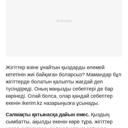
Жігіттер өзіне ұнайтын қыздарды елемей
кететінін жиі байқаған боларсыз? Мамандар бұл
жігіттерде болатын қалыпты жағдай деп
түсіндіреді. Оның маңызды себептері де бар
көрінеді. Олай болса, олар қандай себептер
екенін ikerim.kz назарыңызға ұсынады.
Салмақты қатынасқа дайын емес.
Қыздың
сымбатты, ақылды екенін көре тұра, жігіттер