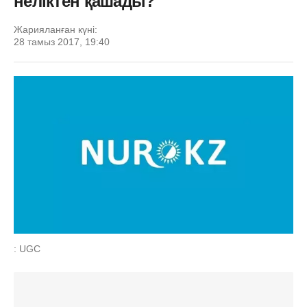
неліктен қашады?
Жарияланған күні:
28 тамыз 2017, 19:40
: UGC