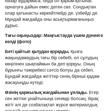
назар аудармаса, онда ол қарым-қатынас
орнатуға дайын емес деген сөз. Сондықтан
олар қатынасты көркейтпейді де, үзбейді де.
Мұндай жағдайда оны асықтырмағаныңыз
дұрыс.
Тағы оқыңыздар: Маңғыстауда үшем дүниеге
келді (фото)
Беті қайтып қалудан қорқады.
Қызға
жақындамаудың тағы бір себебі, ол сұлудың
көңілінен шықпаймын ба деп қорқуы. Оның
бұрынғы тәжірибесі сәтсіз болуы да себеп.
Бұндай жағдайда жігіттер сенің бірінші қадам
жасауыңды күтеді.
Өзінің қаржылық жағдайынан ұялады.
Егер
сен жігітке ұнайтыныңа сенімді болсаң, бірақ
жігіт әлі де созбалақтап жүрсе материалдық
жағдайына намыстануы мүмкін.