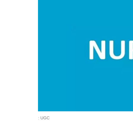
: UGC