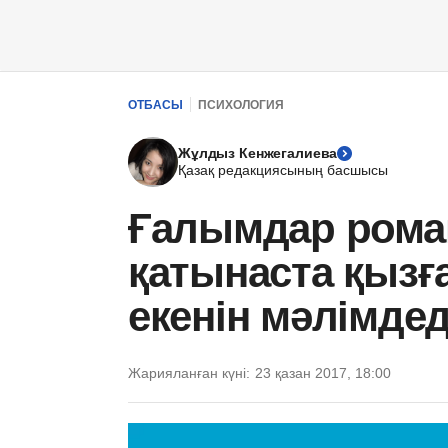
ОТБАСЫ
ПСИХОЛОГИЯ
Жұлдыз Кенжегалиева
Қазақ редакциясының басшысы
Ғалымдар рома
қатынаста қыз
екенін мәлімдед
Жарияланған күні:
23 қазан 2017, 18:00