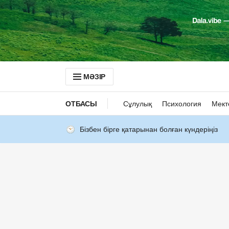
МӘЗІР
ОТБАСЫ
Сұлулық
Психология
Мект
Бізбен бірге қатарынан болған күндеріңіз