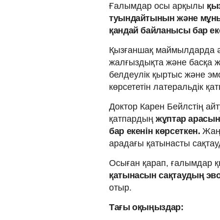
Ғалымдар осы арқылы
қы
туындайтынын және мұның
қандай байланысы бар ек
Қызғаншақ маймылдарда ә
жалғыздықта және басқа ж
белдеулік қыртыс және эм
көрсететін латеральдік қат
Доктор Карен Бейлстің ай
қатпардың
жұптар арасы
бар екенін көрсеткен.
Жаң
арадағы қатынасты сақтау
Осыған қарап, ғалымдар 
қатынасын сақтаудың эво
отыр.
Тағы оқыңыздар: