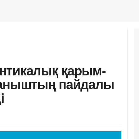
нтикалық қарым-
ғаныштың пайдалы
і