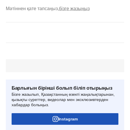
Мәтіннен қате тапсаңыз,
бізге жазыңыз
Барлығын бірінші болып біліп отырыңыз
Бізге жазылып, Қазақстанның өзекті жаңалықтарынан,
қызықты суреттер, видеолар мен эксклюзивтерден
хабардар болыңыз.
Instagram