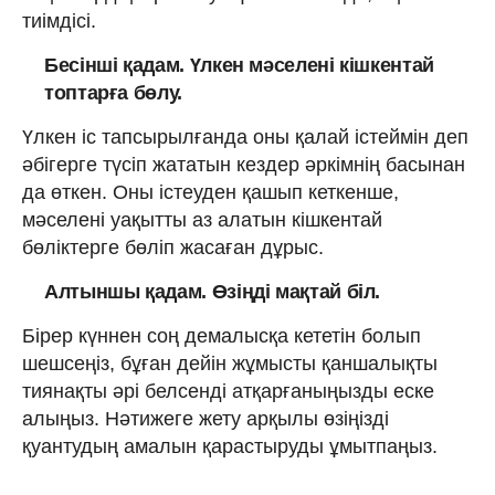
тиімдісі.
Бесінші қадам. Үлкен мәселені кішкентай
топтарға бөлу.
Үлкен іс тапсырылғанда оны қалай істеймін деп
әбігерге түсіп жататын кездер әркімнің басынан
да өткен. Оны істеуден қашып кеткенше,
мәселені уақытты аз алатын кішкентай
бөліктерге бөліп жасаған дұрыс.
Алтыншы қадам. Өзіңді мақтай біл.
Бірер күннен соң демалысқа кететін болып
шешсеңіз, бұған дейін жұмысты қаншалықты
тиянақты әрі белсенді атқарғаныңызды еске
алыңыз. Нәтижеге жету арқылы өзіңізді
қуантудың амалын қарастыруды ұмытпаңыз.