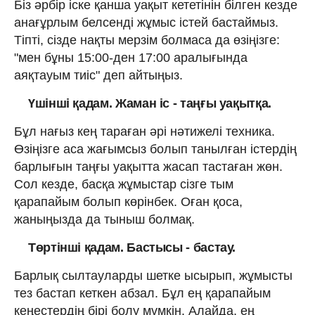
Біз әрбір іске қанша уақыт кететінін білген кезде
анағұрлым белсенді жұмыс істей бастаймыз.
Тіпті, сізде нақты мерзім болмаса да өзіңізге:
"мен бұны 15:00-ден 17:00 аралығында
аяқтауым тиіс" деп айтыңыз.
Үшінші қадам. Жаман іс - таңғы уақытқа.
Бұл нағыз кең тараған әрі нәтижелі техника.
Өзіңізге аса жағымсыз болып танылған істердің
барлығын таңғы уақытта жасап тастаған жөн.
Сол кезде, басқа жұмыстар сізге тым
қарапайым болып көрінбек. Оған қоса,
жаныңызда да тыныш болмақ.
Төртінші қадам. Бастысы - бастау.
Барлық сылтауларды шетке ысырып, жұмысты
тез бастап кеткен абзал. Бұл ең қарапайым
кеңестердің бірі болу мүмкін. Алайда, ең