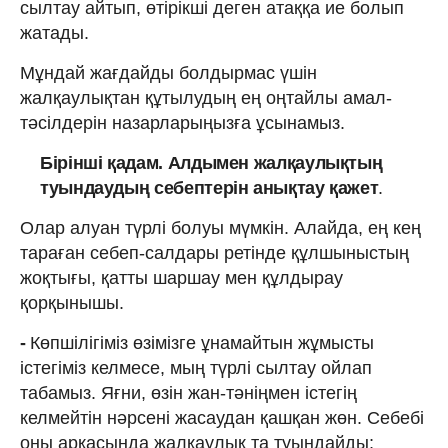
сылтау айтып, өтірікші деген атаққа ие болып
жатады.
Мұндай жағдайды болдырмас үшін
жалқаулықтан құтылудың ең оңтайлы амал-
тәсілдерін назарларыңызға ұсынамыз.
Бірінші қадам. Алдымен жалқаулықтың
туындаудың себептерін анықтау қажет
.
Олар алуан түрлі болуы мүмкін. Алайда, ең кең
тараған себеп-салдары ретінде құлшыныстың
жоқтығы, қатты шаршау мен құлдырау
қорқынышы.
-
Көпшілігіміз өзімізге ұнамайтын жұмысты
істегіміз келмесе, мың түрлі сылтау ойлап
табамыз. Яғни, өзін жан-тәніңмен істегің
келмейтін нәрсені жасаудан қашқан жөн. Себебі
оны арқасында жалқаулық та туындайды;