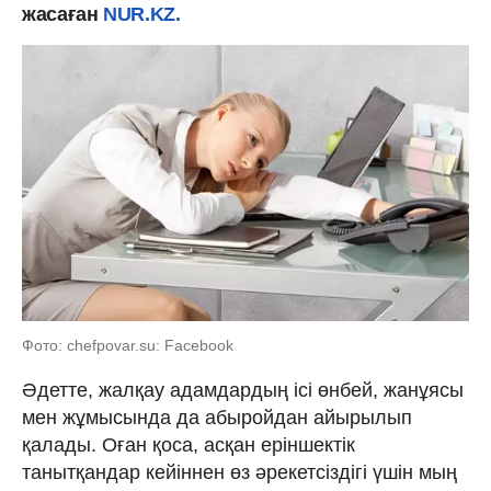
жасаған
NUR.KZ.
Фото: chefpovar.su: Facebook
Әдетте, жалқау адамдардың ісі өнбей, жанұясы
мен жұмысында да абыройдан айырылып
қалады. Оған қоса, асқан еріншектік
танытқандар кейіннен өз әрекетсіздігі үшін мың