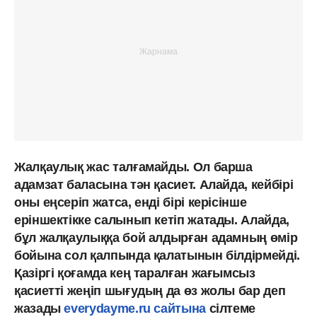
Жалқаулық жас талғамайды. Ол барша
адамзат баласына тән қасиет. Алайда, кейбірі
оны еңсеріп жатса, енді бірі керісінше
еріншектікке салынып кетіп жатады. Алайда,
бұл жалқаулыққа бой алдырған адамның өмір
бойына сол қалпында қалатынын білдірмейді.
Қазіргі қоғамда кең таралған жағымсыз
қасиетті жеңіп шығудың да өз жолы бар деп
жазады
everydayme.ru сайтына
сілтеме