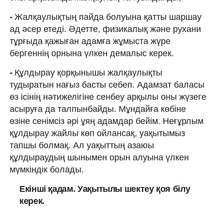
-
Жалқаулықтың пайда болуына қатты шаршау
ад әсер етеді. Әдетте, физикалық және рухани
тұрғыда қажыған адамға жұмыста жүре
бергеннің орнына үлкен демалыс керек.
-
Құлдырау қорқынышы жалқаулықты
тудыратын нағыз басты себеп. Адамзат баласы
өз ісінің нәтижелігіне сенбеу арқылы оны жүзеге
асыруға да талпынбайды. Мұндайға көбіне
өзіне сенімсіз әрі ұяң адамдар бейім. Неғұрлым
құлдырау жайлы көп ойлансақ, уақытымыз
тапшы болмақ. Ал уақыттың азаюы
құлдыраудың шынымен орын алуына үлкен
мүмкіндік болады.
Екінші қадам. Уақытылы шектеу қоя білу
керек.