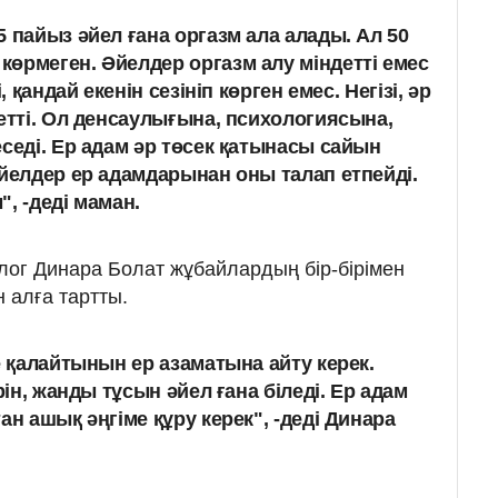
 пайыз әйел ғана оргазм ала алады. Ал 50
өрмеген. Әйелдер оргазм алу міндетті емес
, қандай екенін сезініп көрген емес. Негізі, әр
детті. Ол денсаулығына, психологиясына,
седі. Ер адам әр төсек қатынасы сайын
әйелдер ер адамдарынан оны талап етпейді.
, -деді маман.
олог Динара Болат жұбайлардың бір-бірімен
н алға тартты.
е қалайтынын ер азаматына айту керек.
рін, жанды тұсын әйел ғана біледі. Ер адам
ан ашық әңгіме құру керек", -деді Динара