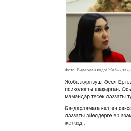
Фото: Видеодан кадр/ Жабық тақы
Жоба жүргізуші Әсел Ерге
психологты шақырған. Ос
мамандар төсек ләззаты ту
Бағдарламаға келген сек
ләззаты әйелдерге ер аза
жеткізді.