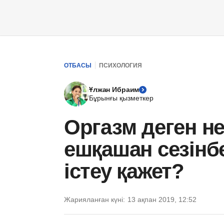
ОТБАСЫ
ПСИХОЛОГИЯ
Ұлжан Ибраим
Бұрынғы қызметкер
Оргазм деген не
ешқашан сезінб
істеу қажет?
Жарияланған күні:
13 ақпан 2019, 12:52