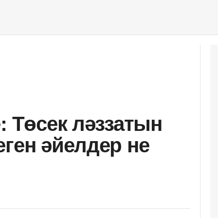
: Төсек ләззатын
еген әйелдер не