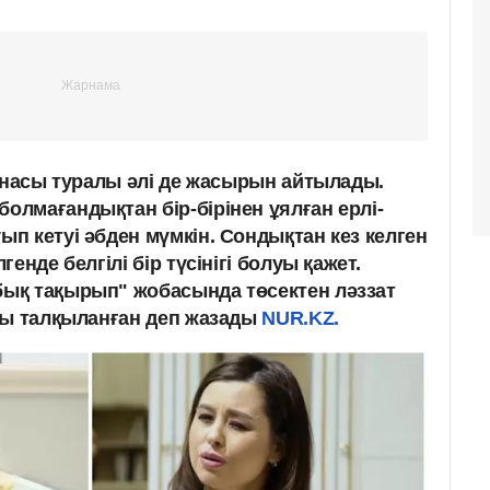
тынасы туралы әлі де жасырын айтылады.
лмағандықтан бір-бірінен ұялған ерлі-
п кетуі әбден мүмкін. Сондықтан кез келген
енде белгілі бір түсінігі болуы қажет.
ық тақырып" жобасында төсектен ләззат
бы талқыланған деп жазады
NUR.KZ.