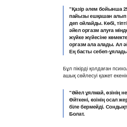
"Қазір әлем бойынша 25
пайызы ешқашан алып к
деп ойлайды. Көбі, тіпті
әйел оргазм алуға мін
жүйке жүйесіне көмекте
оргазм ала алады. Ал 
Ең басты себеп-ұялады"
Бұл пікірді қолдаған псих
ашық сөйлесуі қажет екені
"Әйел ұялмай, өзінің н
Өйткені, өзінің осал же
біле бермейді. Сондықт
Болат.