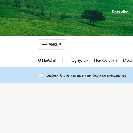
МӘЗІР
ОТБАСЫ
Сұлулық
Психология
Мект
Бізбен бірге қатарынан болған күндеріңіз