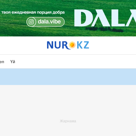
еп
Үй