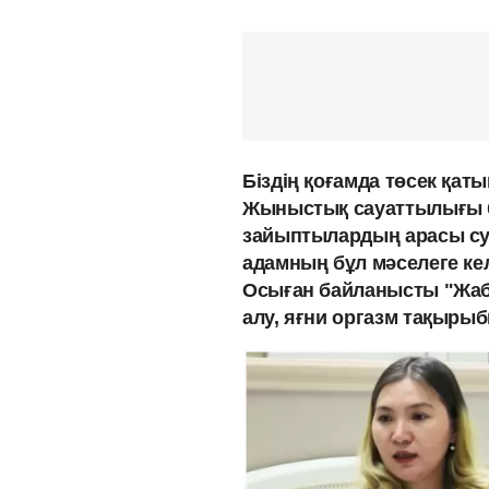
Біздің қоғамда төсек қа
Жыныстық сауаттылығы бо
зайыптылардың арасы суы
адамның бұл мәселеге келг
Осыған байланысты "Жаб
алу, яғни оргазм тақыры