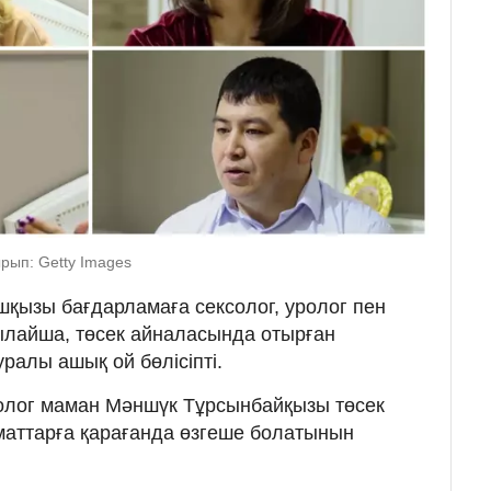
рып: Getty Images
шқызы бағдарламаға сексолог, уролог пен
ылайша, төсек айналасында отырған
ралы ашық ой бөлісіпті.
солог маман Мәншүк Тұрсынбайқызы төсек
маттарға қарағанда өзгеше болатынын