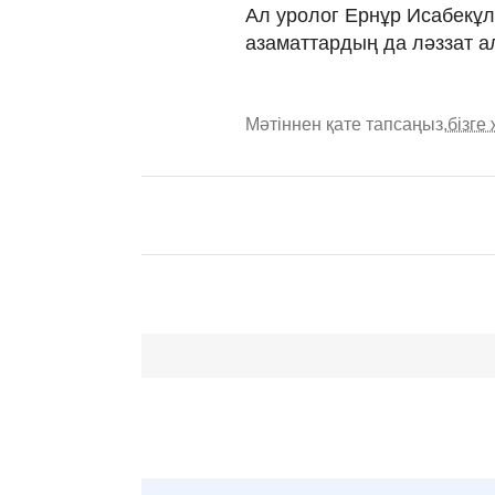
Ал уролог Ернұр Исабекұ
азаматтардың да ләззат ал
Мәтіннен қате тапсаңыз,
бізге