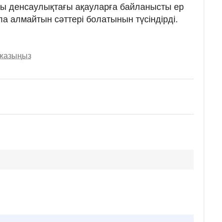
лы денсаулықтағы ақауларға байланысты ер
а алмайтын сәттері болатынын түсіндірді.
 жазыңыз