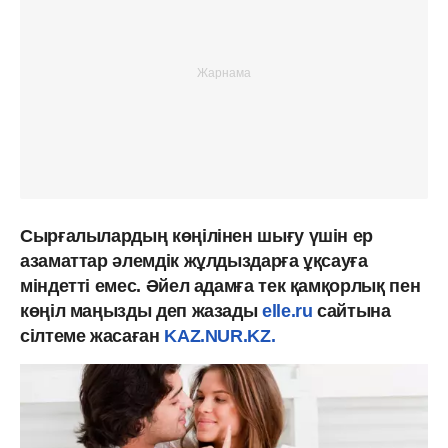
Сырғалылардың көңілінен шығу үшін ер
азаматтар әлемдік жұлдыздарға ұқсауға
міндетті емес. Әйел адамға тек қамқорлық пен
көңіл маңызды деп жазады
elle.ru
сайтына
сілтеме жасаған
KAZ.NUR.KZ.