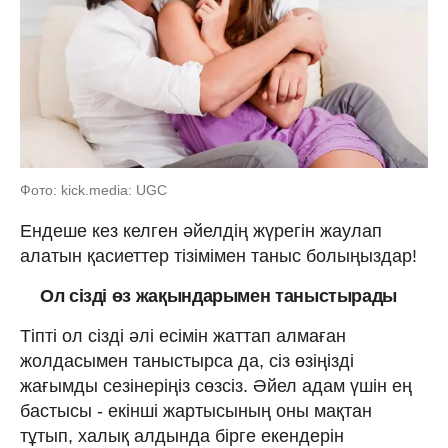
Фото: kick.media: UGC
Ендеше кез келген әйелдің жүрегін жаулап
алатын қасиеттер тізімімен таныс болыңыздар!
Ол сізді өз жақындарымен таныстырады
Тіпті ол сізді әлі есімін жаттап алмаған
жолдасымен таныстырса да, сіз өзіңізді
жағымды сезінеріңіз сөзсіз. Әйел адам үшін ең
бастысы - екінші жартысының оны мақтан
тұтып, халық алдында бірге екендерін