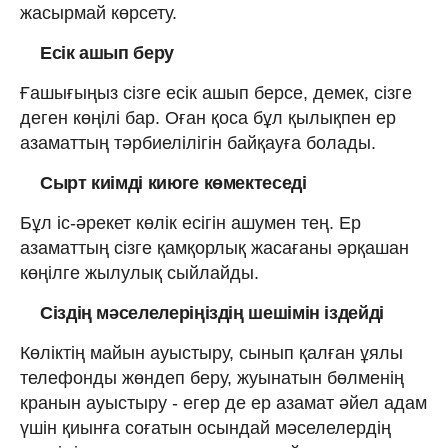
жасырмай көрсету.
Есік ашып беру
Ғашығыңыз сізге есік ашып берсе, демек, сізге
деген көңілі бар. Оған қоса бұл қылықпен ер
азаматтың тәрбиелілігін байқауға болады.
Сырт киімді киюге көмектеседі
Бұл іс-әрекет көлік есігін ашумен тең. Ер
азаматтың сізге қамқорлық жасағаны әрқашан
көңілге жылулық сыйлайды.
Сіздің мәселелеріңіздің шешімін іздейді
Көліктің майын ауыстыру, сынып қалған ұялы
телефонды жөндеп беру, жуынатын бөлменің
кранын ауыстыру - егер де ер азамат әйел адам
үшін қиынға соғатын осындай мәселелердің