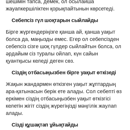
шешімін тапса, демек, ол осылайша
жауапкершіліктен қорықпайтынын көрсетеді.
Себепсіз гүл шоқтарын сыйлайды
Бірге жүргендеріңізге қанша ай, қанша уақыт
болса да, маңызды емес. Егер ол себепсізден
себепсіз сізге шоқ гүлдер сыйлайтын болса, ол
әрдайым сіз туралы ойлап, күн сайын
қуантқысы келеді деген сөз.
Сіздің отбасыңызбен бірге уақыт өткізеді
Жақын жандармен өткізген уақыт жұптардың
ара-қатынасын берік ете алады. Сол себепті өз
еркімен сіздің отбасыңызбен уақыт өткізгісі
келетін жігіт сіздің жүрегіңізді мәңгілік жаулап
алады.
Сізді құшақтап ұйықтайды