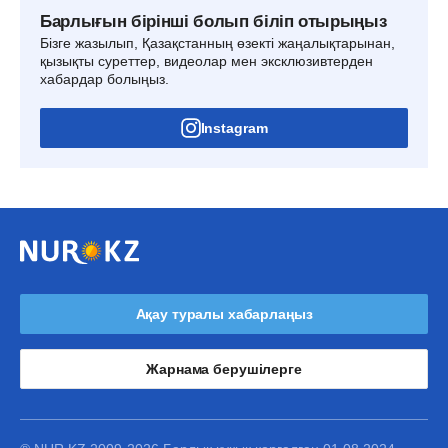
Барлығын бірінші болып біліп отырыңыз
Бізге жазылып, Қазақстанның өзекті жаңалықтарынан,
қызықты суреттер, видеолар мен эксклюзивтерден
хабардар болыңыз.
Instagram
Ақау туралы хабарлаңыз
Жарнама берушілерге