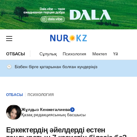
ОТБАСЫ
Сұлулық
Психология
Мектеп
Үй
Бізбен бірге қатарынан болған күндеріңіз
ОТБАСЫ
ПСИХОЛОГИЯ
Жұлдыз Кенжегалиева
Қазақ редакциясының басшысы
Еркектердің әйелдерді естен