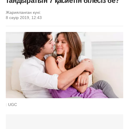
тандыратын 7 қасиетін білесіз бе?
Жарияланған күні:
8 сәуір 2019, 12:43
: UGC