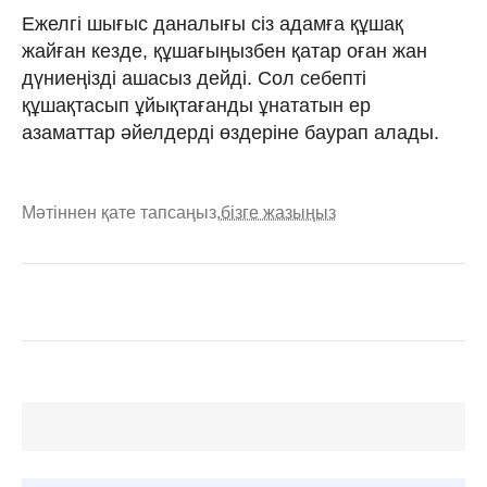
Ежелгі шығыс даналығы сіз адамға құшақ
жайған кезде, құшағыңызбен қатар оған жан
дүниеңізді ашасыз дейді. Сол себепті
құшақтасып ұйықтағанды ұнататын ер
азаматтар әйелдерді өздеріне баурап алады.
Мәтіннен қате тапсаңыз,
бізге жазыңыз