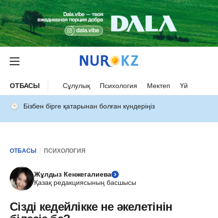
ОТБАСЫ
Сұлулық
Психология
Мектеп
Үй
Бізбен бірге қатарынан болған күндеріңіз
ОТБАСЫ
ПСИХОЛОГИЯ
Жұлдыз Кенжегалиева
Қазақ редакциясының басшысы
Сізді кедейлікке не әкелетінін