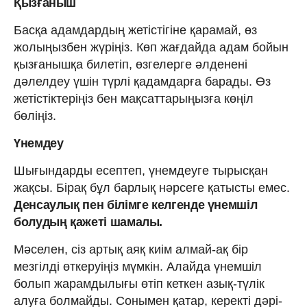
Қызғаныш
Басқа адамдардың жетістігіне қарамай, өз
жолыңызбен жүріңіз. Көп жағдайда адам бойын
қызғанышқа билетіп, өзгелерге әлденені
дәлелдеу үшін түрлі қадамдарға барады. Өз
жетістіктеріңіз бен мақсаттарыңызға көңіл
бөліңіз.
Үнемдеу
Шығындарды есептеп, үнемдеуге тырысқан
жақсы. Бірақ бұл барлық нәрсеге қатысты емес.
Денсаулық пен білімге келгенде үнемшіл
болудың қажеті шамалы.
Мәселен, сіз артық аяқ киім алмай-ақ бір
мезгілді өткеруіңіз мүмкін. Алайда үнемшіл
болып жарамдылығы өтіп кеткен азық-түлік
алуға болмайды. Сонымен қатар, керекті дәрі-