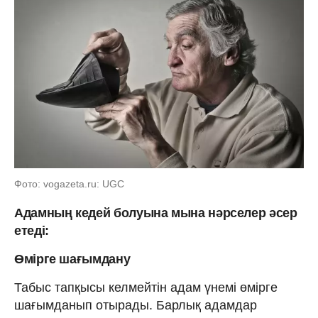
Фото: vogazeta.ru: UGC
Адамның кедей болуына мына нәрселер әсер
етеді:
Өмірге шағымдану
Табыс тапқысы келмейтін адам үнемі өмірге
шағымданып отырады. Барлық адамдар