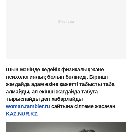
Шын мәнінде кедейік физикалық және
психологиялық болып бөлінеді. Бірінші
жағдайда адам өзіне қажетті табысты таба
алмайды, ал екінші жағдайда табуға
тырыспайды деп хабарлайды
woman.rambler.ru
сайтына сілтеме жасаған
KAZ.NUR.KZ.