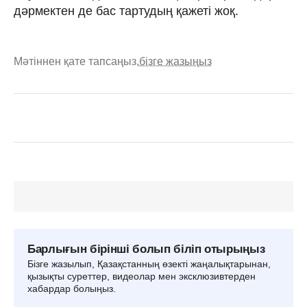
дәрмектен де бас тартудың қажеті жоқ.
Мәтіннен қате тапсаңыз,
бізге жазыңыз
Барлығын бірінші болып біліп отырыңыз
Бізге жазылып, Қазақстанның өзекті жаңалықтарынан,
қызықты суреттер, видеолар мен эксклюзивтерден
хабардар болыңыз.