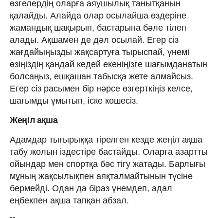
өзгелердің оларға аяушылық танытқанын
қалайды. Алайда олар осылайша өздеріне
жамандық шақырып, бастарына бәле тілеп
алады. Ақшамен де дәл осылай. Егер сіз
жағдайыңызды жақсартуға тырыспай, үнемі
өзіңіздің қандай кедей екеніңізге шағымданатын
болсаңыз, ешқашан табысқа жете алмайсыз.
Егер сіз расымен бір нәрсе өзгерткіңіз келсе,
шағымды ұмытып, іске көшесіз.
Жеңіл ақша
Адамдар тығырыққа тірелген кезде жеңіл ақша
табу жолын іздестіре бастайды. Оларға азартты
ойындар мен спортқа бәс тігу жатады. Барлығы
мұның жақсылықпен аяқталмайтынын түсіне
бермейді. Одан да біраз үнемдеп, адал
еңбекпен ақша тапқан абзал.