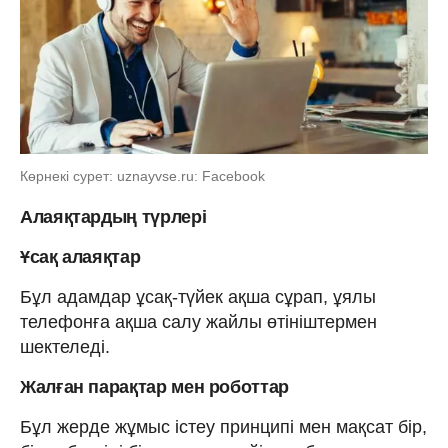
Көрнекі сурет: uznayvse.ru: Facebook
Алаяқтардың түрлері
Ұсақ алаяқтар
Бұл адамдар ұсақ-түйек ақша сұрап, ұялы
телефонға ақша салу жайлы өтініштермен
шектеледі.
Жалған парақтар мен роботтар
Бұл жерде жұмыс істеу принципі мен мақсат бір,