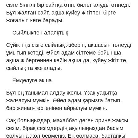
сізге білгілі бір сайтқа өтіп, билет алуды өтінеді.
Бұл жалған сайт, ақша күйеу жігітпен бірге
жоғалып кете барады.
Сыйлықпен алаяқтық
Сүйіктіңіз сізге сыйлық жіберіп, ақшасын төлеуді
ұмытып кетеді. Әйел адам сілтеме бойынша
ақша жібергеннен кейін ақша да, күйеу жігіт те,
сыйлық та жоғалады.
Емделуге ақша.
Бұл ең танымал алдау жолы. Ұзақ уақытқа
жалғасуы мүмкін. Әйел адам қарызға батып,
бар жинап-тергенінен айрылуы мүмкін.
Сақ болыңыздар, махаббат деген әрине жақсы
сезім, бірақ сезімдердің ақылыңыздан басым
болуына жол бермеңіз. Ең болмаса, бастапқы