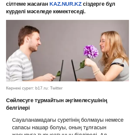
сілтеме жасаған
KAZ.NUR.KZ
сіздерге бұл
күрделі мәселеде көмектеседі.
Көрнекі сурет: b17.ru: Twitter
Сөйлесуге тұрмайтын әңгімелесушінің
белгілері
Сауаланамадағы суретінің болмауы немесе
сапасы нашар болуы, оның тұлғасын
жасыруға тырысатынын білдіреді. Ал