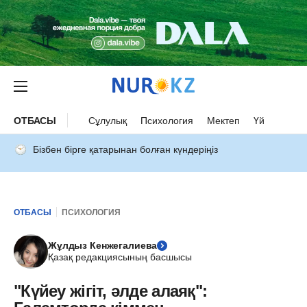
ОТБАСЫ
Сұлулық
Психология
Мектеп
Үй
Бізбен бірге қатарынан болған күндеріңіз
ОТБАСЫ
ПСИХОЛОГИЯ
Жұлдыз Кенжегалиева
Қазақ редакциясының басшысы
"Күйеу жігіт, әлде алаяқ":