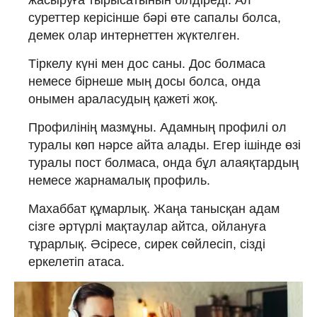
суреттер керісінше бәрі өте сапалы болса,
демек олар интернеттен жүктелген.
Тіркелу күні мен дос саны. Дос болмаса
немесе бірнеше мың досы болса, онда
онымен араласудың қажеті жоқ.
Профилінің мазмұны. Адамның профилі ол
туралы көп нәрсе айта алады. Егер ішінде өзі
туралы пост болмаса, онда бұл алаяқтардың
немесе жарнамалық профиль.
Махаббат құмарлық. Жаңа танысқан адам
сізге әртүрлі мақтаулар айтса, ойлануға
тұрарлық. Әсіресе, сирек сөйлесіп, сізді
еркелетіп атаса.