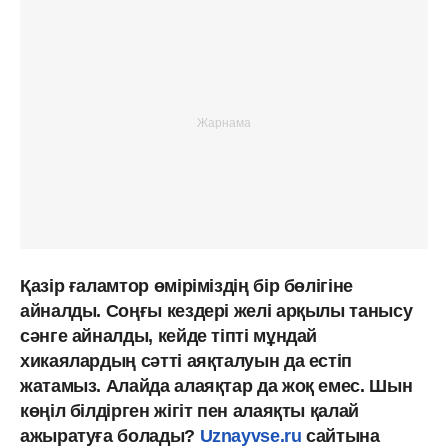
Қазір ғаламтор өміріміздің бір бөлігіне
айналды. Соңғы кездері желі арқылы танысу
сәнге айналды, кейде тіпті мұндай
хикаялардың сәтті аяқталуын да естіп
жатамыз. Алайда алаяқтар да жоқ емес. Шын
көңіл білдірген жігіт пен алаяқты қалай
ажыратуға болады?
Uznayvse.ru
сайтына