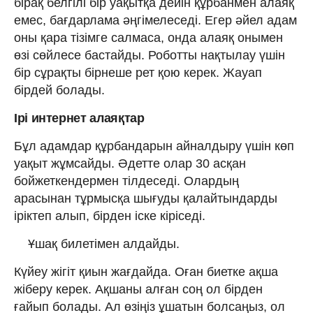
бірақ белгілі бір уақытқа дейін құрбанмен алаяқ
емес, бағдарлама әңгімелеседі. Егер әйел адам
оны қара тізімге салмаса, онда алаяқ онымен
өзі сөйлесе бастайды. Роботты нақтылау үшін
бір сұрақты бірнеше рет қою керек. Жауап
бірдей болады.
Ірі интернет алаяқтар
Бұл адамдар құрбандарын айналдыру үшін көп
уақыт жұмсайды. Әдетте олар 30 асқан
бойжеткендермен тілдеседі. Олардың
арасынан тұрмысқа шығуды қалайтындарды
іріктеп алып, бірден іске кіріседі.
Ұшақ билетімен алдайды.
Күйеу жігіт қиын жағдайда. Оған биетке ақша
жіберу керек. Ақшаны алған соң ол бірден
ғайып болады. Ал өзіңіз ұшатын болсаңыз, ол