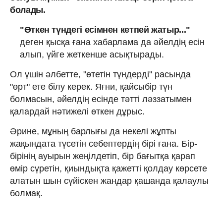
болады.
"Өткен түндегі есімнен кетпей жатыр..."
деген қысқа ғана хабарлама да әйелдің есін
алып, үйге жеткенше асықтырады.
Ол үшін әлбетте, "өтетін түндерді" расында
"өрт" ете білу керек. Яғни, қайсыбір түн
болмасын, әйелдің есінде тәтті ләззатымен
қалардай нәтижелі өткен дұрыс.
Әрине, мұның барлығы да некелі жұпты
жақындата түсетін себептердің бірі ғана. Бір-
бірінің ауырын жеңілдетіп, бір бағытқа қарап
өмір сүретін, қиындықта қажетті қолдау көрсете
алатын шын сүйіскен жандар қашанда қалаулы
болмақ.