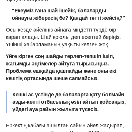
"Екеуміз ғана шай ішейік, балаларды
ойнауға жібересің бе? Қандай тәтті жейсің?"
Осы кезде әйеліңіз айнаға міндетті түрде бір
қарап алады. Шай қоюлы деп есептей беріңіз.
Үшінші хабарламаның уақыты келген жоқ.
Үйге кірген соң шайды терлеп-тепшіп ішіп,
жағымды әңгімелер айтуға тырысыңыз.
Проблема ешқайда қашпайды және оны екі
кештің ортасында шеше салмайсыз
.
Кешкі ас үстінде де балаларға қату болмай6
азды-көпті отбасылық әзіл айтып қойсаңыз,
үйдегі ауа райын жылыта түсесіз.
Еркектің қабағы ашылған сайын әйел жадырап,