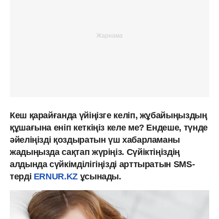
Кеш қарайғанда үйіңізге келіп, жұбайыңыздың
құшағына еніп кеткіңіз келе ме? Ендеше, түнде
әйеліңізді қоздыратын үш хабарламаны
жадыңызда сақтап жүріңіз. Сүйіктіңіздің
алдында сүйкімділігіңізді арттыратын SMS-
терді
ERNUR.KZ
ұсынады.