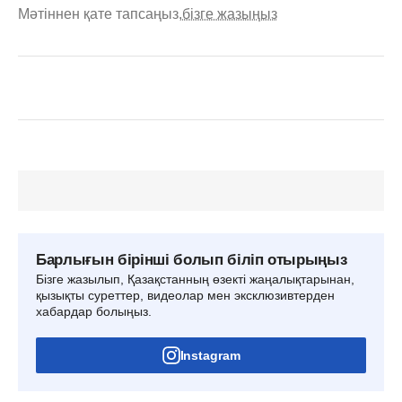
Мәтіннен қате тапсаңыз,
бізге жазыңыз
Барлығын бірінші болып біліп отырыңыз
Бізге жазылып, Қазақстанның өзекті жаңалықтарынан,
қызықты суреттер, видеолар мен эксклюзивтерден
хабардар болыңыз.
Instagram