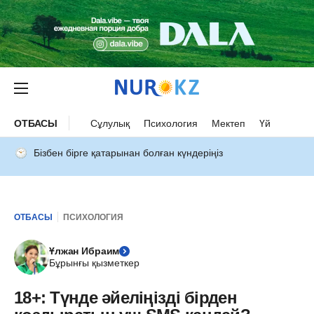
ОТБАСЫ
Сұлулық
Психология
Мектеп
Үй
Бізбен бірге қатарынан болған күндеріңіз
ОТБАСЫ
ПСИХОЛОГИЯ
Ұлжан Ибраим
Бұрынғы қызметкер
18+: Түнде әйеліңізді бірден