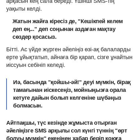
арқасын кең сала береді. Үшінші SMS-тің
уақыты келді.
Жатын жайға кіресіз де, "Кешікпей келем
деп ең..." деп соңынан аздаған мақтау
сөздер қосасыз.
Бітті. Ас үйде жүрген әйеліңіз өзі-ақ балаларды
ерте ұйықтатып, айнаға бір қарап, сізге ұнайтын
иіссуын себініп келеді.
Иә, басында "қойшы-әй!" деуі мүмкін, бірақ
тамағынан иіскесеңіз, мойныңызға орала
кетуге дайын болып келгеніне шүбәңыз
болмасын.
Айтпақшы, түс кезінде жұмыста отырған
әйеліңізге SMS арқылы сол күнгі түннің "өрт
болуы мүмкін" екенінен хабар беріп қоюға