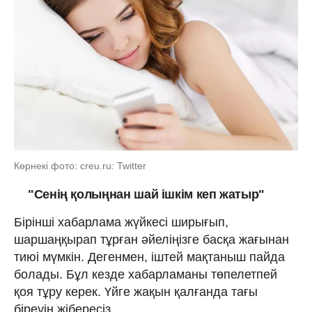
Көрнекі фото: creu.ru: Twitter
"Сенің қолыңнан шай ішкім кеп жатыр"
Бірінші хабарлама жүйкесі ширығып,
шаршаңқырап тұрған әйеліңізге басқа жағынан
тиюі мүмкін. Дегенмен, іштей мақтаныш пайда
болады. Бұл кезде хабарламаны төпелетпей
қоя тұру керек. Үйге жақын қалғанда тағы
біреуін жібересіз.