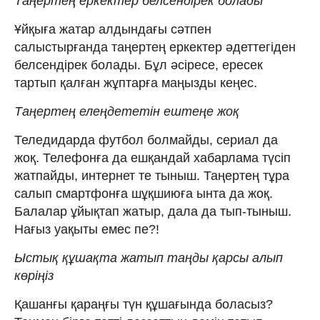
Таңертең еркектер белсендірек болады
Ұйқыға жатар алдындағы сәтпен
салыстырғанда таңертең еркектер әдеттегіден
белсендірек болады. Бұл әсіресе, ересек
тартып қалған жұптарға маңызды кеңес.
Таңертең елеңдететін ештеңе жоқ
Теледидарда футбол болмайды, сериал да
жоқ. Телефонға да ешқандай хабарлама түсіп
жатпайды, интернет те тыныш. Таңертең тұра
салып смартфонға шұқшиюға ынта да жоқ.
Балалар ұйықтап жатыр, дала да тып-тыныш.
Нағыз уақыты емес пе?!
Ыстық құшақта жатып таңды қарсы алып
көріңіз
Қашанғы қараңғы түн құшағында боласыз?