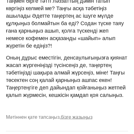
Таңмен бірге тәтті ләззаттың дәмін татып
көргіңіз келмей ме? Таңғы асқа тәбетіңіз
ашылады Әдетте таңертең ас ішуге мүлде
құлқыңыз болмайтын ба еді? Содан түске таяу
ғана қарныңыз ашып, қолға түскенді жеп
немесе кофемен асқазанды «шайып» алып
жүретін бе едіңіз?!
Оның дұрыс еместігін, денсаулығыңызға қиянат
жасап жүргеніңізді түсінсеңіз де, таңертең
тәбетіңізді шақыра алмай жүрсеңіз, міне! Таңғы
төсектен соң қалай қарныңыз ашпас екен!
Таңертеңгіге деп дайындап қойғаныңыз жетпей
қалып жүрмесін, кешкісін қамдап қоя салыңыз.
Мәтіннен қате тапсаңыз,
бізге жазыңыз