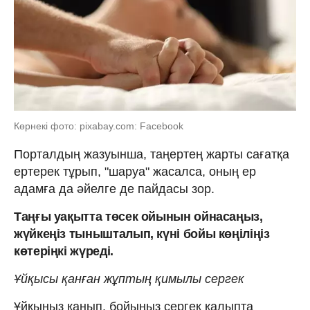
Көрнекі фото: pixabay.com: Facebook
Порталдың жазуынша, таңертең жарты сағатқа
ертерек тұрып, "шаруа" жасалса, оның ер
адамға да әйелге де пайдасы зор.
Таңғы уақытта төсек ойынын ойнасаңыз,
жүйкеңіз тынышталып, күні бойы көңіліңіз
көтеріңкі жүреді.
Ұйқысы қанған жұптың қимылы сергек
Ұйқыңыз қанып, бойыңыз сергек қалыпта