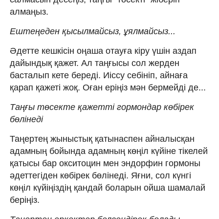
алмаңыз.
Ештеңеден қысылмайсыз, ұялмайсыз...
Әдетте кешкісін оңаша отауға кіру үшін аздап
дайындық қажет. Ал таңғысы сол жерден
басталып кете береді. Иіссу себініп, айнаға
қарап қажеті жоқ. Оған еріңіз мән бермейді де...
Таңғы төсекте қажетті гормондар көбірек
бөлінеді
Таңертең жыныстық қатынаспен айналысқан
адамның бойында адамның көңіл күйіне тікелей
қатысы бар окситоцин мен эндорфин гормоны
әдеттегіден көбірек бөлінеді. Яғни, сол күнгі
көңіл күйіңіздің қандай боларын ойша шамалай
беріңіз.