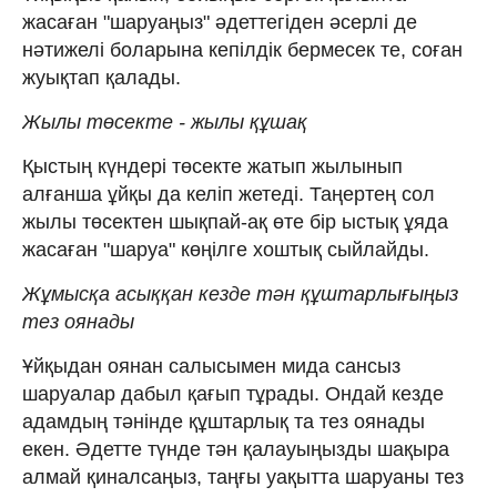
жасаған "шаруаңыз" әдеттегіден әсерлі де
нәтижелі боларына кепілдік бермесек те, соған
жуықтап қалады.
Жылы төсекте - жылы құшақ
Қыстың күндері төсекте жатып жылынып
алғанша ұйқы да келіп жетеді. Таңертең сол
жылы төсектен шықпай-ақ өте бір ыстық ұяда
жасаған "шаруа" көңілге хоштық сыйлайды.
Жұмысқа асыққан кезде тән құштарлығыңыз
тез оянады
Ұйқыдан оянан салысымен мида сансыз
шаруалар дабыл қағып тұрады. Ондай кезде
адамдың тәнінде құштарлық та тез оянады
екен. Әдетте түнде тән қалауыңызды шақыра
алмай қиналсаңыз, таңғы уақытта шаруаны тез