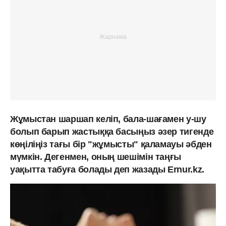
Жұмыстан шаршап келіп, бала-шағамен у-шу
болып барып жастыққа басыңыз әзер тигенде
көңіліңіз тағы бір "жұмысты" қаламауы әбден
мүмкін. Дегенмен, оның шешімін таңғы
уақытта табуға болады деп жазады Ernur.kz.