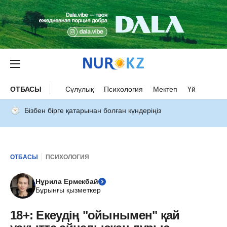
ОТБАСЫ
Сұлулық
Психология
Мектеп
Үй
Бізбен бірге қатарынан болған күндеріңіз
ОТБАСЫ
ПСИХОЛОГИЯ
Нұрила Ермекбай
Бұрынғы қызметкер
18+: Екеудің "ойынымен" қай