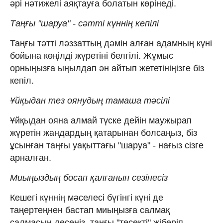
әрі нәтижелі аяқтауға болатын көрінеді.
Таңғы "шаруа" - сәтті күннің кепілі
Таңғы тәтті ләззаттың дәмін алған адамның күні
бойына көңілді жүретіні белгілі. Жұмыс
орныңызға ыңылдап ән айтып жететініңізге біз
кепіл.
Ұйқыдан тез оянудың тамаша тәсілі
Ұйқыдан ояна алмай түске дейін маужырап
жүретін жандардың қатарынан болсаңыз, біз
ұсынған таңғы уақыттағы "шаруа" - нағыз сізге
арналған.
Миыңыздың босап қалғанын сезінесіз
Кешегі күннің мәселесі бүгінгі күні де
таңертеңнен бастап миыңызға салмақ
салмасын десеңіз, таңғы "төсекті" жіберіп