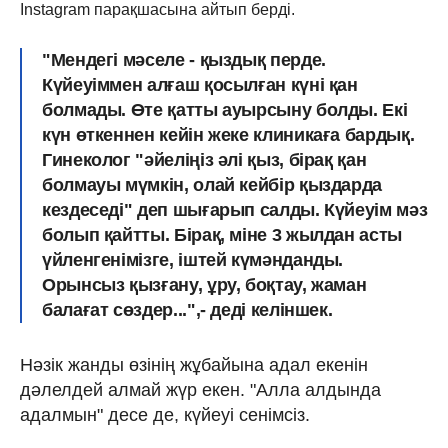
Instagram парақшасына айтып берді.
"Мендегі мәселе - қыздық перде.
Күйеуіммен алғаш қосылған күні қан
болмады. Өте қатты ауырсыну болды. Екі
күн өткеннен кейін жеке клиникаға бардық.
Гинеколог "әйеліңіз әлі қыз, бірақ қан
болмауы мүмкін, олай кейбір қыздарда
кездеседі" деп шығарып салды. Күйеуім мәз
болып қайтты. Бірақ, міне 3 жылдан асты
үйленгенімізге, іштей күмәнданды.
Орынсыз қызғану, ұру, боқтау, жаман
балағат сөздер...",- деді келіншек.
Нәзік жанды өзінің жұбайына адал екенін
дәлелдей алмай жүр екен. "Алла алдында
адалмын" десе де, күйеуі сенімсіз.