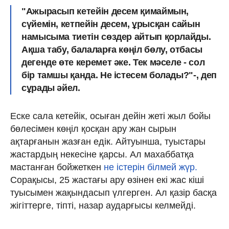
"Ажырасып кетейін десем қимаймын,
сүйемін, кетпейін десем, ұрысқан сайын
намысыма тиетін сөздер айтып қорлайды.
Ақша табу, балаларға көңіл бөлу, отбасы
дегенде өте керемет әке. Тек мәселе - сол
бір тамшы қанда. Не істесем болады?"-, деп
сұрады әйел.
Еске сала кетейік, осыған дейін жеті жыл бойы
бөлесімен көңіл қосқан ару жан сырын
ақтарғанын жазған едік. Айтуынша, туыстары
жастардың некесіне қарсы. Ал махаббатқа
мастанған бойжеткен
не істерін білмей жүр.
Сорақысы, 25 жастағы ару өзінен екі жас кіші
туысымен жақындасып үлгерген. Ал қазір басқа
жігіттерге, тіпті, назар аударғысы келмейді.