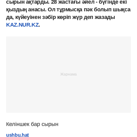
сырын ақтарды. 28 жастағы әйел - бүгінде екі
қыздың анасы. Ол тұрмысқа пәк болып шықса
да, күйеуінен зәбір көріп жүр деп жазады
KAZ.NUR.KZ
.
Келіншек бар сырын
ushbu.hat