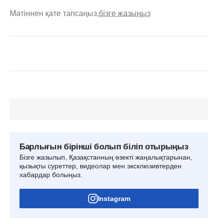
Мәтіннен қате тапсаңыз,
бізге жазыңыз
Барлығын бірінші болып біліп отырыңыз
Бізге жазылып, Қазақстанның өзекті жаңалықтарынан,
қызықты суреттер, видеолар мен эксклюзивтерден
хабардар болыңыз.
Instagram