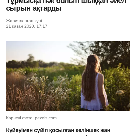
Тұрмысқа пәк болып шыққан әйел
сырын ақтарды
Жарияланған күні:
21 қазан 2020, 17:17
Көрнекі фото: pexels.com
Күйеуімен сүйіп қосылған келіншек жан