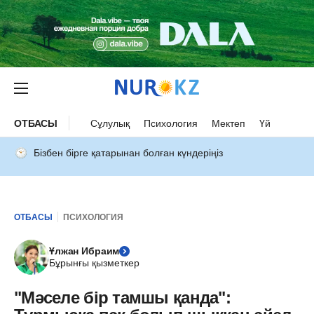
ОТБАСЫ
Сұлулық
Психология
Мектеп
Үй
Бізбен бірге қатарынан болған күндеріңіз
ОТБАСЫ
ПСИХОЛОГИЯ
Ұлжан Ибраим
Бұрынғы қызметкер
"Мәселе бір тамшы қанда":