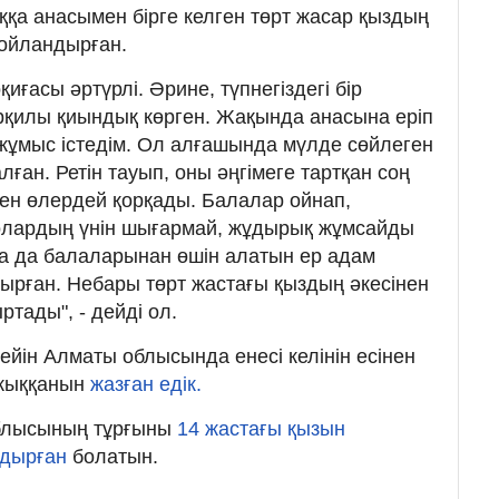
қа анасымен бірге келген төрт жасар қыздың
ойландырған.
қиғасы әртүрлі. Әрине, түпнегіздегі бір
рқилы қиындық көрген. Жақында анасына еріп
 жұмыс істедім. Ол алғашында мүлде сөйлеген
лған. Ретін тауып, оны әңгімеге тартқан соң
ен өлердей қорқады. Балалар ойнап,
 олардың үнін шығармай, жұдырық жұмсайды
са да балаларынан өшін алатын ер адам
дырған. Небары төрт жастағы қыздың әкесінен
тады", - дейді ол.
дейін Алматы облысында енесі келінін есінен
 жыққанын
жазған едік.
облысының тұрғыны
14 жастағы қызын
ндырған
болатын.