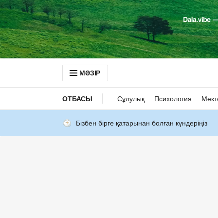
МӘЗІР
ОТБАСЫ
Сұлулық
Психология
Мект
Бізбен бірге қатарынан болған күндеріңіз