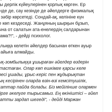
ы дерлік күйеулерінен қорлық көрген. Ер
інде де, сау кезінде де әйелдерге физикалық
әбір көрсетеді. Сондай-ақ, келініне күн
де көп кездеседі. Жанұяның шырқын бұзып,
сына от салатын ата-енелердің салдарынан
ама?!", - дейді психолог.
ыққа келетін әйелдер басынан өткен ауыр
 айыға алмайды.
ық-зомбылыққа ұшыраған әйелдер өздерін
тастаған. Олар көп ешкімге қарсы келе
ресі ұшады, ұрыс-керіс пен жұдырықтан
ң кесірінен оларда өзін-өзі кемсітушілік,
аттар пайда болады. Біз мейілінше олармен
рге әкелуге тырысамыз. Ең өкініштісі – әйел
қатты зардап шегеді", - дейді Маржан