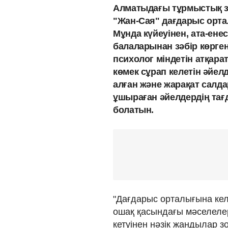
Алматыдағы тұрмыстық з
"Жан-Сая" дағдарыс орта
Мұнда күйеуінен, ата-ене
балаларынан зәбір көрген
психолог міндетін атқар
көмек сұрап келетін әйел
алған және жарақат салд
ұшыраған әйелдердің тағ
болатын.
"Дағдарыс орталығына кел
ошақ қасындағы мәселелер
кетуінен нәзік жандылар 