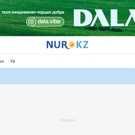
еп
Үй