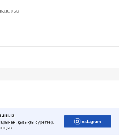
 жазыңыз
рыңыз
Instagram
тарынан, қызықты суреттер,
лыңыз.