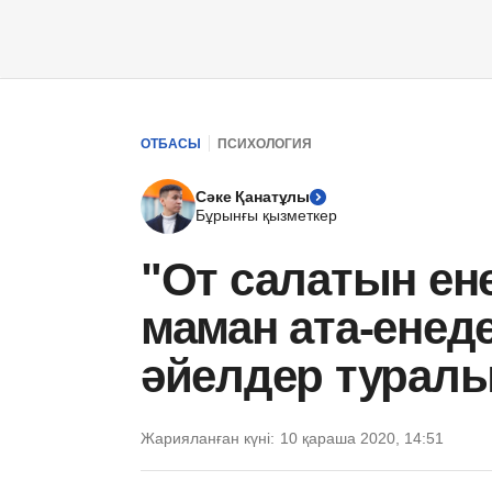
ОТБАСЫ
ПСИХОЛОГИЯ
Сәке Қанатұлы
Бұрынғы қызметкер
"От салатын ен
маман ата-енед
әйелдер туралы
Жарияланған күні:
10 қараша 2020, 14:51