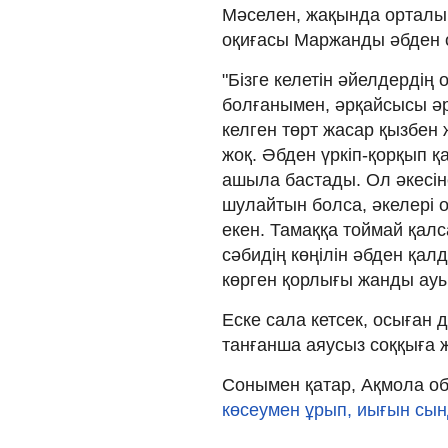
Мәселен, жақында орталық
оқиғасы Маржанды әбден 
"Бізге келетін әйелдердің о
болғанымен, әрқайсысы ә
келген төрт жасар қызбен
жоқ. Әбден үркіп-қорқып қа
ашыла бастады. Ол әкесін
шулайтын болса, әкелері
екен. Тамаққа тоймай қал
сәбидің көңілін әбден қал
көрген қорлығы жанды ауыр
Еске сала кетсек, осыған 
танғанша аяусыз соққыға
Сонымен қатар, Ақмола 
көсеумен ұрып, иығын сы