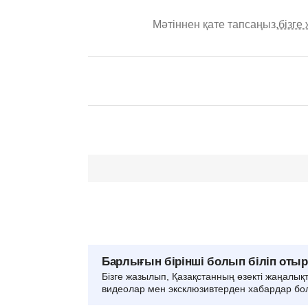
Мәтіннен қате тапсаңыз,
бізге
Барлығын бірінші болып біліп оты
Бізге жазылып, Қазақстанның өзекті жаңалық
видеолар мен эксклюзивтерден хабардар бо