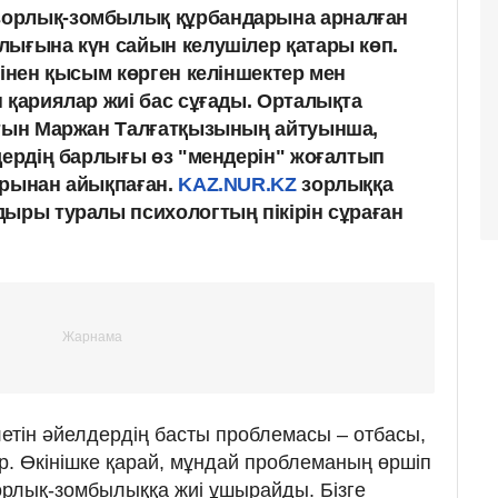
орлық-зомбылық құрбандарына арналған
лығына күн сайын келушілер қатары көп.
сінен қысым көрген келіншектер мен
 қариялар жиі бас сұғады. Орталықта
атын Маржан Талғатқызының айтуынша,
дердің барлығы өз "мендерін" жоғалтып
арынан айықпаған.
KAZ.NUR.KZ
зорлыққа
дыры туралы психологтың пікірін сұраған
етін әйелдердің басты проблемасы – отбасы,
. Өкінішке қарай, мұндай проблеманың өршіп
зорлық-зомбылыққа жиі ұшырайды. Бізге