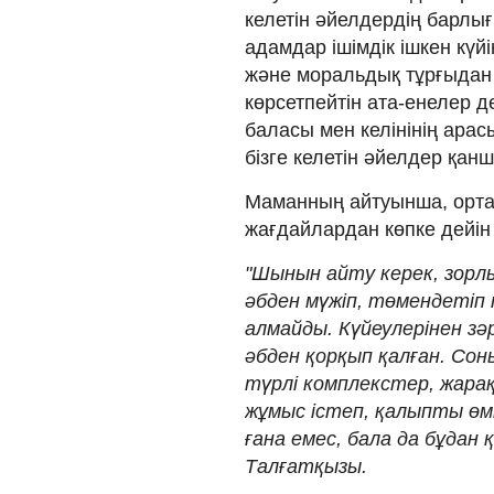
келетін әйелдердің барлығ
адамдар ішімдік ішкен күй
және моральдық тұрғыдан з
көрсетпейтін ата-енелер 
баласы мен келінінің ара
бізге келетін әйелдер қанш
Маманның айтуынша, ортал
жағдайлардан көпке дейін
"Шынын айту керек, зорл
әбден мүжіп, төмендетіп 
алмайды. Күйеулерінен зә
әбден қорқып қалған. Соны
түрлі комплекстер, жарақ
жұмыс істеп, қалыпты өмі
ғана емес, бала да бұдан 
Талғатқызы.