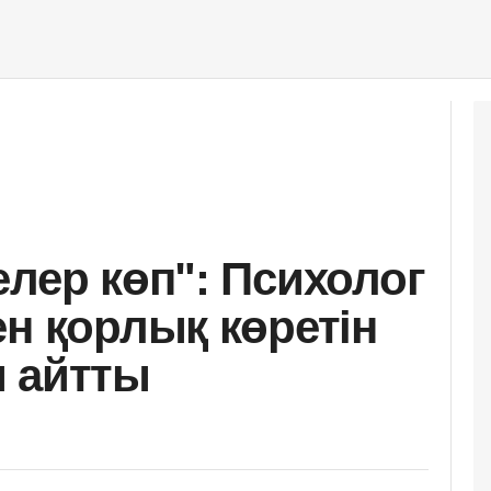
елер көп": Психолог
ен қорлық көретін
 айтты