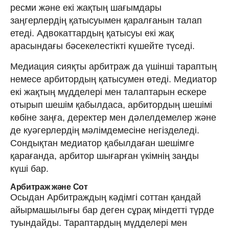
ресми және екі жақтың шағымдары
заңгерлердің қатысуымен қаралғанын талап
етеді. Адвокаттардың қатысуы екі жақ
арасындағы бәсекелестікті күшейте түседі.
Медиация сияқты арбитраж да үшінші тараптың
немесе арбитордың қатысумен өтеді. Медиатор
екі жақтың мүдделері мен талаптарын ескере
отырып шешім қабылдаса, арбитордың шешімі
көбіне заңға, деректер мен дәлелдемелер және
де куәгерлердің мәлімдемесіне негізделеді.
Сондықтан медиатор қабылдаған шешімге
қарағанда, арбитор шығарған үкімнің заңды
күші бар.
Арбитраж және Сот
Осыдан Арбитраждың кәдімгі соттан қандай
айырмашылығы бар деген сұрақ міндетті түрде
туындайды. Тараптардың мүдделері мен