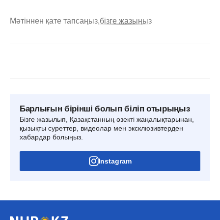
Мәтіннен қате тапсаңыз,
бізге жазыңыз
Барлығын бірінші болып біліп отырыңыз
Бізге жазылып, Қазақстанның өзекті жаңалықтарынан,
қызықты суреттер, видеолар мен эксклюзивтерден
хабардар болыңыз.
Instagram