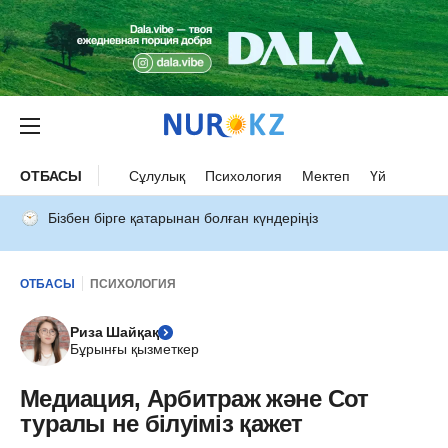
ОТБАСЫ
Сұлулық
Психология
Мектеп
Үй
Бізбен бірге қатарынан болған күндеріңіз
ОТБАСЫ
ПСИХОЛОГИЯ
Риза Шайқақ
Бұрынғы қызметкер
Медиация, Арбитраж және Сот
туралы не білуіміз қажет