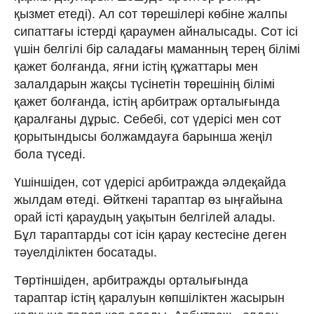
қызмет етеді). Ал сот төрешілері көбіне жалпы
сипаттағы істерді қараумен айналысады. Сот ісі
үшін белгілі бір саладағы маманның терең білімі
қажет болғанда, яғни істің құжаттары мен
залалдарын жақсы түсінетін төрешінің білімі
қажет болғанда, істің арбитраж орталығында
қаралғаны дұрыс. Себебі, сот үдерісі мен сот
қорытындысы болжамдауға барынша жеңіл
бола түседі.
Үшіншіден, сот үдерісі арбитражда әлдеқайда
жылдам өтеді. Өйткені тараптар өз ыңғайына
орай істі қараудың уақытын белгілей алады.
Бұл тараптарды сот ісін қарау кестесіне деген
тәуелділіктен босатады.
Төртіншіден, арбитражды орталығында
тараптар істің қаралуын көпшіліктен жасырын