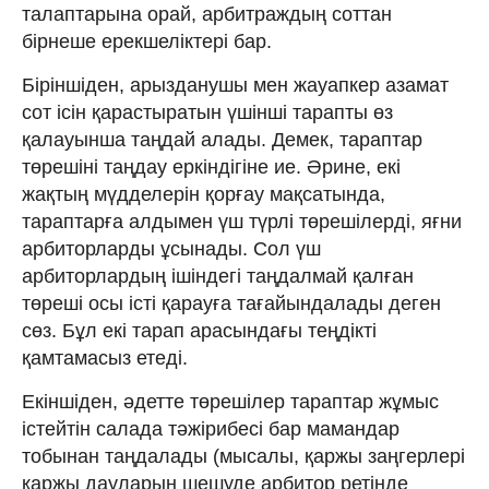
талаптарына орай, арбитраждың соттан
бірнеше ерекшеліктері бар.
Біріншіден, арызданушы мен жауапкер азамат
сот ісін қарастыратын үшінші тарапты өз
қалауынша таңдай алады. Демек, тараптар
төрешіні таңдау еркіндігіне ие. Әрине, екі
жақтың мүдделерін қорғау мақсатында,
тараптарға алдымен үш түрлі төрешілерді, яғни
арбиторларды ұсынады. Сол үш
арбиторлардың ішіндегі таңдалмай қалған
төреші осы істі қарауға тағайындалады деген
сөз. Бұл екі тарап арасындағы теңдікті
қамтамасыз етеді.
Екіншіден, әдетте төрешілер тараптар жұмыс
істейтін салада тәжірибесі бар мамандар
тобынан таңдалады (мысалы, қаржы заңгерлері
қаржы дауларын шешуде арбитор ретінде