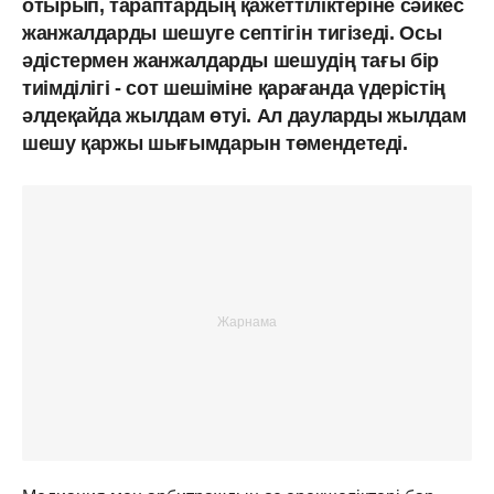
отырып, тараптардың қажеттіліктеріне сәйкес
жанжалдарды шешуге септігін тигізеді. Осы
әдістермен жанжалдарды шешудің тағы бір
тиімділігі - сот шешіміне қарағанда үдерістің
әлдеқайда жылдам өтуі. Ал дауларды жылдам
шешу қаржы шығымдарын төмендетеді.