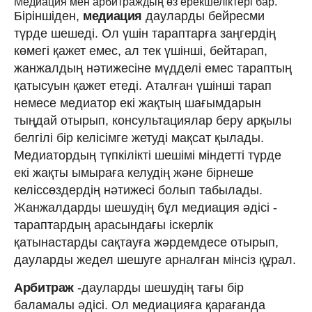
Медиация мен арбитраждың өз ерекшеліктері бар.
Біріншіден,
медиация
дауларды бейресми
түрде шешеді. Ол үшін тараптарға заңгердің
көмегі қажет емес, ал тек үшінші, бейтарап,
жанжалдың нәтижесіне мүдделі емес тараптың
қатысуын қажет етеді. Аталған үшінші тарап
немесе медиатор екі жақтың шағымдарын
тыңдай отырып, консультациялар беру арқылы
белгілі бір келісімге жетуді мақсат қылады.
Медиатордың түпкілікті шешімі міндетті түрде
екі жақты ымыраға келудің және бірнеше
келіссөздердің нәтижесі болып табылады.
Жанжалдарды шешудің бұл медиация әдісі -
тараптардың арасындағы іскерлік
қатынастарды сақтауға жәрдемдесе отырып,
дауларды жедел шешуге арналған мінсіз құрал.
Арбитраж
-дауларды шешудің тағы бір
баламалы әдісі. Ол медиацияға қарағанда