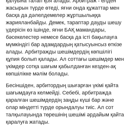
қалуына талап қоя алады. Арбитраж - елден
жасырын түрде өтеді, яғни онда құжаттар мен
басқа да дәлелдемелер жұртшылыққа
жарияланбайды. Демек, тараптар дауды шешу
үдерісін өз ішінде, яғни БАҚ мамандары,
бәсекелестер немесе басқа да істі бақылауға
мүмкіндігі бар адамдардың қатысуынсыз өткізе
алады. Арбитражды шешімдердің көпшілігі
құпия болып қалады. Ал соттағы шешімдер мен
үкімдер сотқа шағым қабылданған кезден-ақ
көпшілікке мәлім болады.
Бесіншіден, арбитордың шығарған үкімі қайта
шағымдауға келмейді. Себебі, арбитражда
қаралған шешімдердің заңды күші бар және
олар міндетті түрде орындалуы тиіс. Ал сот
талқылауында төрешінің шешімі әрдайым қайта
қаралуға жатады.