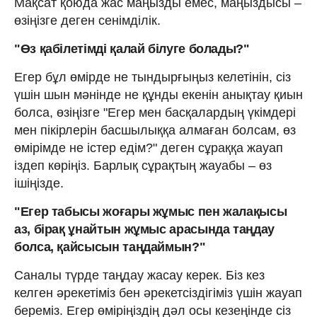
Мақсат қоюда жас маңызды емес, маңыздысы –
өзіңізге деген сенімділік.
"Өз қабілетімді қалай білуге болады?"
Егер бұл өмірде не тындырғыңыз келетінін, сіз
үшін шын мәнінде не құнды екенін анықтау қиын
болса, өзіңізге "Егер мен басқалардың үкімдері
мен пікірлерін басшылыққа алмаған болсам, өз
өмірімде не істер едім?" деген сұраққа жауап
іздеп көріңіз. Барлық сұрақтың жауабы – өз
ішіңізде.
"Егер табысы жоғары жұмыс пен жалақысы
аз, бірақ ұнайтын жұмыс арасында таңдау
болса, қайсысын таңдаймын?"
Саналы түрде таңдау жасау керек. Біз кез
келген әрекетіміз бен әрекетсіздігіміз үшін жауап
береміз. Егер өміріңіздің дәл осы кезеңінде сіз