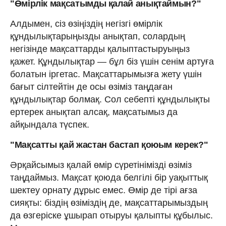
"Өмірлік мақсатымды қалай анықтаймын?"
Алдымен, сіз өзіңіздің негізгі өмірлік
құндылықтарыңызды анықтап, солардың
негізінде мақсаттарды қалыптастыруыңыз
қажет. Құндылықтар — бұл біз үшін сенім артуға
болатын іргетас. Мақсаттарымызға жету үшін
бағыт сілтейтін де осы өзіміз таңдаған
құндылықтар болмақ. Сол себепті құндылықты
ертерек анықтап алсақ, мақсатымыз да
айқындала түспек.
"Мақсатты қай жастан бастап қоюым керек?"
Әрқайсымыз қалай өмір сүретінімізді өзіміз
таңдаймыз. Мақсат қоюда белгілі бір уақыттық
шектеу орнату дұрыс емес. Өмір де тірі ағза
сияқты: біздің өзіміздің де, мақсаттарымыздың
да өзгеріске ұшырап отыруы қалыпты құбылыс.