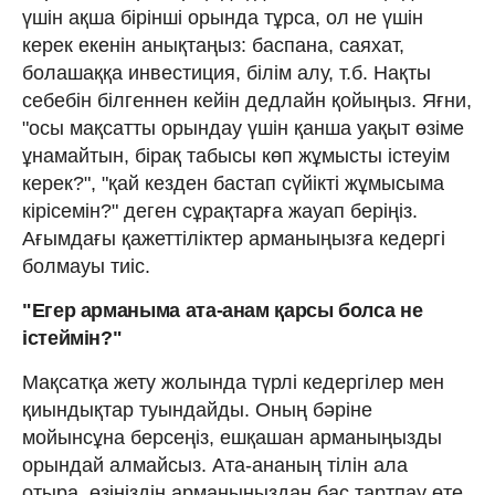
үшін ақша бірінші орында тұрса, ол не үшін
керек екенін анықтаңыз: баспана, саяхат,
болашаққа инвестиция, білім алу, т.б. Нақты
себебін білгеннен кейін дедлайн қойыңыз. Яғни,
"осы мақсатты орындау үшін қанша уақыт өзіме
ұнамайтын, бірақ табысы көп жұмысты істеуім
керек?", "қай кезден бастап сүйікті жұмысыма
кірісемін?" деген сұрақтарға жауап беріңіз.
Ағымдағы қажеттіліктер арманыңызға кедергі
болмауы тиіс.
"Егер арманыма ата-анам қарсы болса не
істеймін?"
Мақсатқа жету жолында түрлі кедергілер мен
қиындықтар туындайды. Оның бәріне
мойынсұна берсеңіз, ешқашан арманыңызды
орындай алмайсыз. Ата-ананың тілін ала
отыра, өзіңіздің арманыңыздан бас тартпау өте