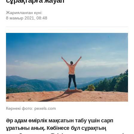
сұрақтарға жауап
Жарияланған күні:
8 мамыр 2021, 08:48
Көрнекі фото: pexels.com
Әр адам өмірлік мақсатын табу үшін сарп
ұратыны анық. Көбінесе бұл сұрақтың