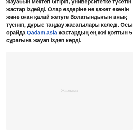
жауабын мектеп бітіріп, университетке түсетін
жастар іздейді. Олар өздеріне не қажет екенін
және оған қалай жетуге болатындығын анық
түсініп, дұрыс таңдау жасағылары келеді. Осы
орайда
Qadam.asia
жастардың ең жиі қоятын 5
сұрағына жауап іздеп көрді.