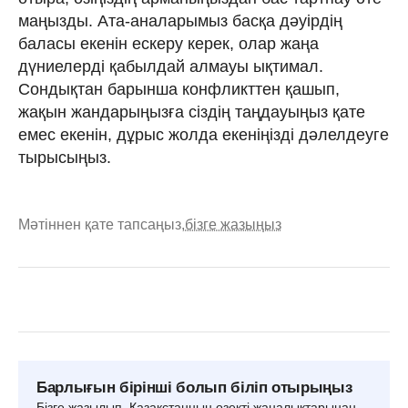
маңызды. Ата-аналарымыз басқа дәуірдің
баласы екенін ескеру керек, олар жаңа
дүниелерді қабылдай алмауы ықтимал.
Сондықтан барынша конфликттен қашып,
жақын жандарыңызға сіздің таңдауыңыз қате
емес екенін, дұрыс жолда екеніңізді дәлелдеуге
тырысыңыз.
Мәтіннен қате тапсаңыз,
бізге жазыңыз
Барлығын бірінші болып біліп отырыңыз
Бізге жазылып, Қазақстанның өзекті жаңалықтарынан,