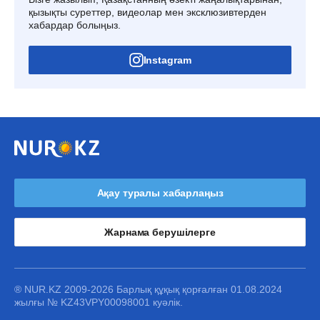
қызықты суреттер, видеолар мен эксклюзивтерден
хабардар болыңыз.
Instagram
Ақау туралы хабарлаңыз
Жарнама берушілерге
® NUR.KZ 2009-2026 Барлық құқық қорғалған 01.08.2024
жылғы № KZ43VPY00098001 куәлік.