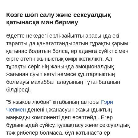
Көзге шөп салу және сексуалдық
қатынасқа мән бермеу
Әдетте некедегі ерлі-зайыпты арасында екі
тарапты да қанағаттандыратын тұрақты қарым-
қатынас болатын болса, ер адамға сүйіктісімен
бірге өтетін жыныстық өмірі жеткілікті. Ал
тұрақты серігінің жанында эмоционалдық
жағынан суып кетуі немесе құштарлықтың
болмауы махаббат алауының тұтанбағанын
білдіреді.
"5 языков любви" кітабының авторы
Гэри
Чепмен
дененің жанасуын жақындықтың
маңызды компоненті деп есептейді. Егер
бұрынғыдай сүйісу, құшақтасу және сексуалдық
тәжірибелер болмаса, бұл қатынаста ер