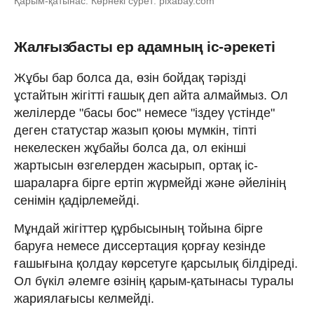
Қарым-қатынас. Көрнекі сурет: pixabay.com
Жалғызбасты ер адамның іс-әрекеті
Жұбы бар болса да, өзін бойдақ тәрізді
ұстайтын жігітті ғашық деп айта алмаймыз. Ол
желілерде "басы бос" немесе "іздеу үстінде"
деген статустар жазып қоюы мүмкін, тіпті
некелескен жұбайы болса да, ол екінші
жартысын өзгелерден жасырып, ортақ іс-
шараларға бірге ертіп жүрмейді және әйелінің
сенімін қадірлемейді.
Мұндай жігіттер құрбысының тойына бірге
баруға немесе диссертация қорғау кезінде
ғашығына қолдау көрсетуге қарсылық білдіреді.
Ол бүкіл әлемге өзінің қарым-қатынасы туралы
жариялағысы келмейді.