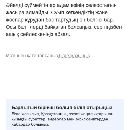
Әйелді сүймейтін ер адам өзінің селқостығын
жасыра алмайды. Суып кеткендіктің және
жоспар құрудан бас тартудың он белгісі бар.
Осы белгілерді байқаған болсаңыз, серігіңізбен
ашық сөйлескеніңіз абзал.
Мәтіннен қате тапсаңыз,
бізге жазыңыз
Барлығын бірінші болып біліп отырыңыз
Бізге жазылып, Қазақстанның өзекті жаңалықтарынан,
қызықты суреттер, видеолар мен эксклюзивтерден
хабардар болыңыз.