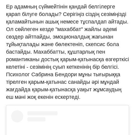
Ер адамның сүймейтінін қандай белгілерге
қарап білуге болады? Серігіңіз сіздің сезіміңізді
қаламайтынын ашық немесе тұспалдап айтады.
Ол сөйлеген кезде "махаббат" жайлы әдемі
сөздер айтпайды, эмоционалдық жағынан
тұйықталады және бөлектеніп, скепсис бола
бастайды. Махаббатты, құштарлық пен
романтиканы достық қарым-қатынасқа өзгерткісі
келетіні - сезімінің суып кеткенінің бір белгісі.
Психолог Сабрина Бендори мұны тығырыққа
тірелген қарым-қатынас санайды әрі мұндай
жағдайда қарым-қатынасқа уақыт жұмсаудың
еш мәні жоқ екенін ескертеді.