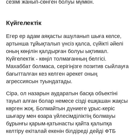
сезімі жанып-сөнген болуы мүмкін.
Күйгелектік
Егер ер адам аяқасты ашуланып шыға келсе,
артынша тұйықталып үнсіз қалса, сүйікті әйелі
оның көңілін қалдырған болуы ықтимал.
Күйгелектік - көңіл толмағанның белгісі.
Махаббат болмаса, серігіңізге позитив сыйлауға
бағытталған кез келген әрекет оның
агрессиясын туындатады.
Сірә, ол назарын аударатын басқа объектіні
тауып алған болар немесе сізді ешқашан жақсы
көрген жоқ. Болмайтын дүниеге ұрыс-керіс
шығару мен өзара үйлесімділіктің болмауы
бұрынғы қарым-қатынасты қайта қалыпқа
келтіру екіталай екенін білдіреді дейді ФТБ