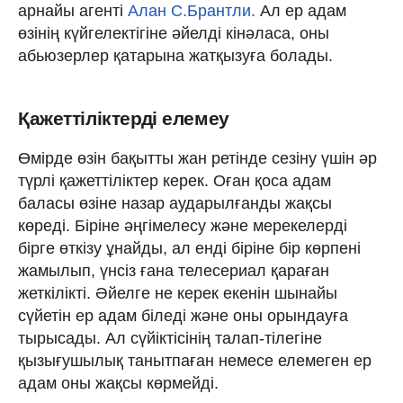
арнайы агенті
Алан С.Брантли.
Ал ер адам
өзінің күйгелектігіне әйелді кінәласа, оны
абьюзерлер қатарына жатқызуға болады.
Қажеттіліктерді елемеу
Өмірде өзін бақытты жан ретінде сезіну үшін әр
түрлі қажеттіліктер керек. Оған қоса адам
баласы өзіне назар аударылғанды жақсы
көреді. Біріне әңгімелесу және мерекелерді
бірге өткізу ұнайды, ал енді біріне бір көрпені
жамылып, үнсіз ғана телесериал қараған
жеткілікті. Әйелге не керек екенін шынайы
сүйетін ер адам біледі және оны орындауға
тырысады. Ал сүйіктісінің талап-тілегіне
қызығушылық танытпаған немесе елемеген ер
адам оны жақсы көрмейді.