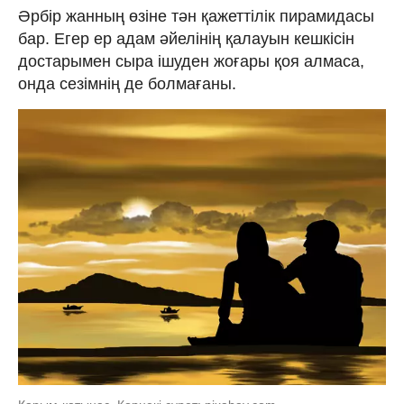
Әрбір жанның өзіне тән қажеттілік пирамидасы
бар. Егер ер адам әйелінің қалауын кешкісін
достарымен сыра ішуден жоғары қоя алмаса,
онда сезімнің де болмағаны.