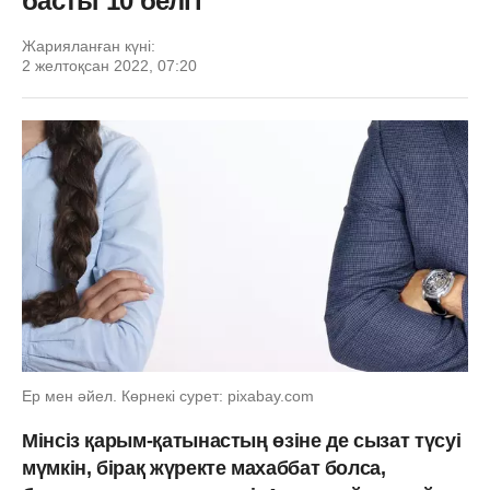
басты 10 белгі
Жарияланған күні:
2 желтоқсан 2022, 07:20
Ер мен әйел. Көрнекі сурет: pixabay.com
Мінсіз қарым-қатынастың өзіне де сызат түсуі
мүмкін, бірақ жүректе махаббат болса,