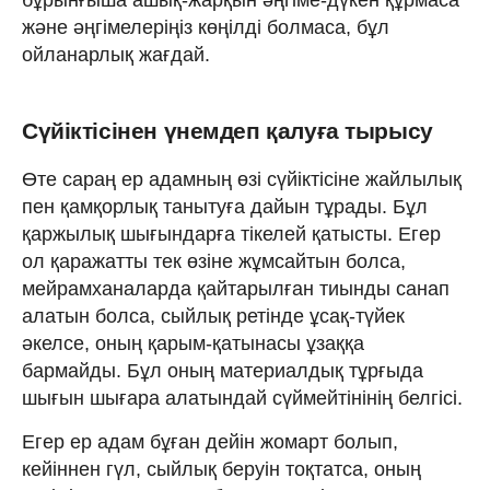
бұрынғыша ашық-жарқын әңгіме-дүкен құрмаса
және әңгімелеріңіз көңілді болмаса, бұл
ойланарлық жағдай.
Сүйіктісінен үнемдеп қалуға тырысу
Өте сараң ер адамның өзі сүйіктісіне жайлылық
пен қамқорлық танытуға дайын тұрады. Бұл
қаржылық шығындарға тікелей қатысты. Егер
ол қаражатты тек өзіне жұмсайтын болса,
мейрамханаларда қайтарылған тиынды санап
алатын болса, сыйлық ретінде ұсақ-түйек
әкелсе, оның қарым-қатынасы ұзаққа
бармайды. Бұл оның материалдық тұрғыда
шығын шығара алатындай сүймейтінінің белгісі.
Егер ер адам бұған дейін жомарт болып,
кейіннен гүл, сыйлық беруін тоқтатса, оның