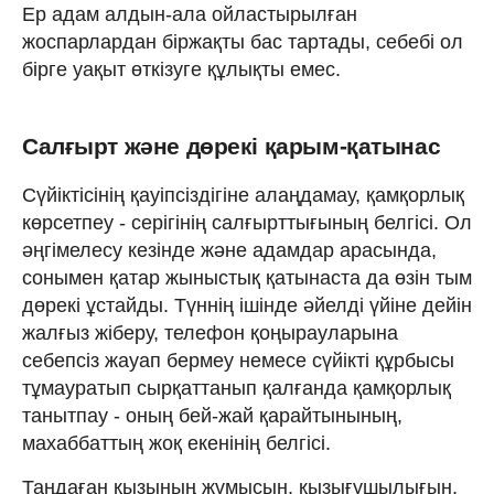
Ер адам алдын-ала ойластырылған
жоспарлардан біржақты бас тартады, себебі ол
бірге уақыт өткізуге құлықты емес.
Салғырт және дөрекі қарым-қатынас
Сүйіктісінің қауіпсіздігіне алаңдамау, қамқорлық
көрсетпеу - серігінің салғырттығының белгісі. Ол
әңгімелесу кезінде және адамдар арасында,
сонымен қатар жыныстық қатынаста да өзін тым
дөрекі ұстайды. Түннің ішінде әйелді үйіне дейін
жалғыз жіберу, телефон қоңырауларына
себепсіз жауап бермеу немесе сүйікті құрбысы
тұмауратып сырқаттанып қалғанда қамқорлық
танытпау - оның бей-жай қарайтынының,
махаббаттың жоқ екенінің белгісі.
Таңдаған қызының жұмысын, қызығушылығын,