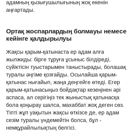
адамның қызығушылығының жоқ екенін
аңғартады.
Ортақ жоспарлардың болмауы немесе
кейінге қалдырылуы
Жақсы қарым-қатынаста ер адам алға
жылжиды: бірге тұруға ұсыныс білдіреді,
сүйіктісін туыстарымен таныстырады, болашақ
туралы әңгіме қозғайды. Осылайша қарым-
қатынас нығайып, жаңа деңгейге өтеді. Егер
қарым-қатынасыңыз бойдақтар кезеңінен әрі
аспаса, ал серігіңіз тек жыныстық қатынасқа
бола қоңырау шалса, махаббат жоқ деген сөз.
Тіпті жұп уақытын жақсы өткізсе де, ер адам
сезім туралы үндемейтін болса, бұл -
немқұрайлылықтың белгісі.