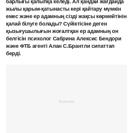
барлығы қалыпқа келеді. Ал қандай жағдайда
жылы қарым-қатынасты кері қайтару мүмкін
емес және ер адамның сізді жақсы көрмейтінін
қалай білуге болады? Сүйіктісіне деген
қызығушылығын жоғалтқан ер адамның он
белгісін психолог Сабрина Алексис Бендори
және ФТБ агенті Алан С.Брантли сипаттап
берді.