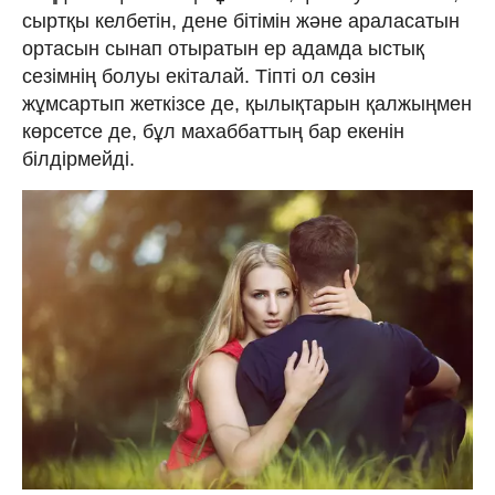
сыртқы келбетін, дене бітімін және араласатын
ортасын сынап отыратын ер адамда ыстық
сезімнің болуы екіталай. Тіпті ол сөзін
жұмсартып жеткізсе де, қылықтарын қалжыңмен
көрсетсе де, бұл махаббаттың бар екенін
білдірмейді.