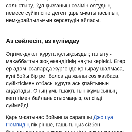
салыстыру, бұл қызғаныш сезімін оятудың
немесе сүйіктісіне деген қарым-қатынасының
немқұрайлылығын көрсетудің айласы.
Аз сөйлесіп, аз күлімдеу
Әңгіме-дүкен құруға құлықсыздық таныту -
махаббаттың жоқ екендігінің нақты көрінісі. Егер
ер адам іссапарда жүргенде қоңырау шалмаса,
күні бойы бір рет болса да жылы сөз жазбаса,
сүйіктісімен отбасы құруға асықпайтынын
аңдатады. Оның ұмытшақтығын жұмысының
көптігімен байланыстырмаңыз, ол сізді
сүймейді.
Қарым-қатынас бойынша сарапшы
Джошуа
Помпидің
пікірінше, ғашығыңыз сізбен