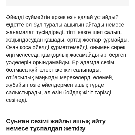
Әйелді сүймейтін еркек өзін қалай ұстайды?
Әдетте ол бұл туралы ашығын айтады немесе
жанамалап түсіндіреді, тіпті көзге шөп салып,
жақындасудан қашады, ортақ жоспар құрмайды.
Оған қоса әйелді құрметтемейді, онымен сирек
әңгімелеседі, қамқорлық жасамайды әрі берген
уәделерін орындамайды. Ер адамда сезім
болмаса күйгелектікке жиі салынады,
отбасылық маңызды мерекелерді елемей,
жұбайын өзге әйелдермен ашық түрде
салыстырады, ал өзін бойдақ жігіт тәрізді
сезінеді.
Суыған сезімі жайлы ашық айту
немесе тұспалдап жеткізу