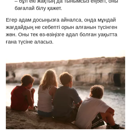
– бұл екі жақтың да тынымсыз еңбегі, оны
бағалай білу қажет.
Егер адам досыңызға айналса, онда мұндай
жағдайдың не себепті орын алғанын түсінген
жөн. Оны тек өз-өзіңізге адал болған уақытта
ғана түсіне аласыз.