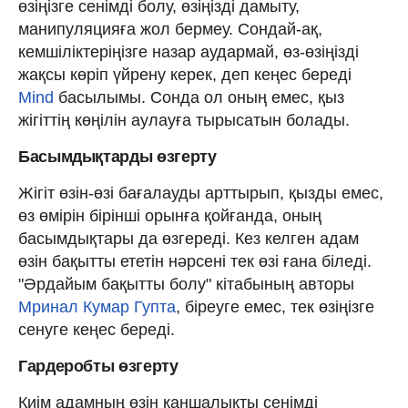
өзіңізге сенімді болу, өзіңізді дамыту,
манипуляцияға жол бермеу. Сондай-ақ,
кемшіліктеріңізге назар аудармай, өз-өзіңізді
жақсы көріп үйрену керек, деп кеңес береді
Mind
басылымы. Сонда ол оның емес, қыз
жігіттің көңілін аулауға тырысатын болады.
Басымдықтарды өзгерту
Жігіт өзін-өзі бағалауды арттырып, қызды емес,
өз өмірін бірінші орынға қойғанда, оның
басымдықтары да өзгереді. Кез келген адам
өзін бақытты ететін нәрсені тек өзі ғана біледі.
"Әрдайым бақытты болу" кітабының авторы
Мринал Кумар Гупта
, біреуге емес, тек өзіңізге
сенуге кеңес береді.
Гардеробты өзгерту
Киім адамның өзін қаншалықты сенімді