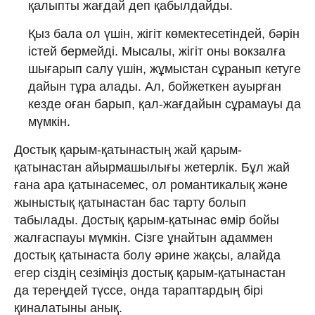
қалыпты жағдай деп қабылдайды.
Қыз бала ол үшін, жігіт көмектесетіндей, бәрін
істей бермейді. Мысалы, жігіт оны вокзалға
шығарып салу үшін, жұмыстан сұранып кетуге
дайын тұра алады. Ал, бойжеткен ауырған
кезде оған барып, қал-жағдайын сұрамауы да
мүмкін.
Достық қарым-қатынастың жай қарым-
қатынастан айырмашылығы жетерлік. Бұл жай
ғана ара қатынасемес, ол романтикалық және
жыныстық қатынастан бас тарту болып
табылады. Достық қарым-қатынас өмір бойы
жалғаспауы мүмкін. Сізге ұнайтын адаммен
достық қатынаста болу әрине жақсы, алайда
егер сіздің сезіміңіз достық қарым-қатынастан
да тереңдей түссе, онда тараптардың бірі
қиналатыны анық.