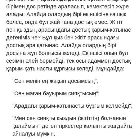
бірімен дос ретінде араласып, көмектесіп жүре
алады. Алайда олардың бірі екіншісіне ғашық
болса, онда бұл жай ғана достық емес. Жігіт
пен қыздың арасындағы достық қарым-қатынас
дегеніміз не? Бұл қыз бен жігіт арасындағы
достық ара қатынас. Алайда олардың бірі
досына жұп болғысы келеді. Екіншісі оның бұл
сезімін елей бермейді, тек осы адаммен достық
қарым-қатынасты құрғысы келеді. Мұндайда:
"Сен менің ең жақын досымсың";
"Сен маған бауырым сияқтысың";
"Арадағы қарым-қатынасты бұзғым келмейді";
"Мен сен сияқты қыздың (жігіттің) болғанын
қалаймын" деген тіркестер қалыпты жағдайға
айналуы мүмкін.