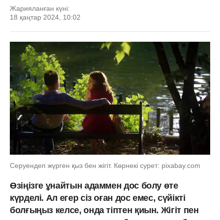
Жарияланған күні:
18 қаңтар 2024, 10:02
Серуендеп жүрген қыз бен жігіт. Көрнекі сурет: pixabay.com
Өзіңізге ұнайтын адаммен дос болу өте
күрделі. Ал егер сіз оған дос емес, сүйікті
болғыңыз келсе, онда тіптен қиын. Жігіт пен