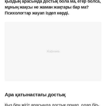
қыздың арасында достық бола ма, егер болса,
мұның жақсы не жаман жақтары бар ма?
Психологтар жауап іздеп көрді.
Ара қатынастағы достық
Қыз бен жігіт арасында достық орнап, олар бір-