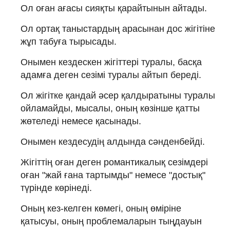
Ол оған ағасы сияқты қарайтынын айтады.
Ол ортақ таныстардың арасынан дос жігітіне
жұп табуға тырысады.
Онымен кездескен жігіттері туралы, басқа
адамға деген сезімі туралы айтып береді.
Ол жігітке қандай әсер қалдыратыны туралы
ойламайды, мысалы, оның көзінше қатты
жөтеледі немесе қасынады.
Онымен кездесудің алдында сәнденбейді.
Жігіттің оған деген романтикалық сезімдері
оған "жай ғана тартымды" немесе "достық"
түрінде көрінеді.
Оның кез-келген көмегі, оның өміріне
қатысуы, оның проблемаларын тыңдауын