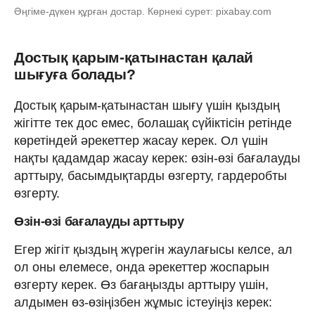
Әңгіме-дүкен құрған достар. Көрнекі сурет: pixabay.com
Достық қарым-қатынастан қалай
шығуға болады?
Достық қарым-қатынастан шығу үшін қыздың
жігітте тек дос емес, болашақ сүйіктісін ретінде
көретіндей әрекеттер жасау керек. Ол үшін
нақты қадамдар жасау керек: өзін-өзі бағалауды
арттыру, басымдықтарды өзгерту, гардеробты
өзгерту.
Өзін-өзі бағалауды арттыру
Егер жігіт қыздың жүрегін жаулағысы келсе, ал
ол оны елемесе, онда әрекеттер жоспарын
өзгерту керек. Өз бағаңызды арттыру үшін,
алдымен өз-өзіңізбен жұмыс істеуіңіз керек: