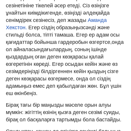
сезінетініне тікелей әсер етеді. Сіз өзіңізге
ұнайтын киімдікигенде, өзіңізді әлдеқайда
сенімдірек сезінесіз, деп жазады
Аманда
Хекстон.
Егер сіздің образыңызсәнді және
стильді болса, тіпті тамаша. Егер ер адам осы
қағидаттар бойынша гардеробын өзгертсе,онда
ол айналасындағылардың, соның ішінде
қыздардың оған деген көзқарасы қалай
өзгеретінін көреді. Егер осыдан кейін және өз
сезімдеріңізді білдіргеннен кейін қыздың сізге
деген көзқарасы өзгермесе, онда ол сіздің
адамыңыз емес деп қабылдаған жөн. Бұл үшін
еш өкінбеңіз.
Бірақ тағы бір маңызды мәселе орын алуы
мүмкін: жігіттің өзінің қызға деген сезімі суиды,
бірақ ол басқаларға тартымды бола бастайды.