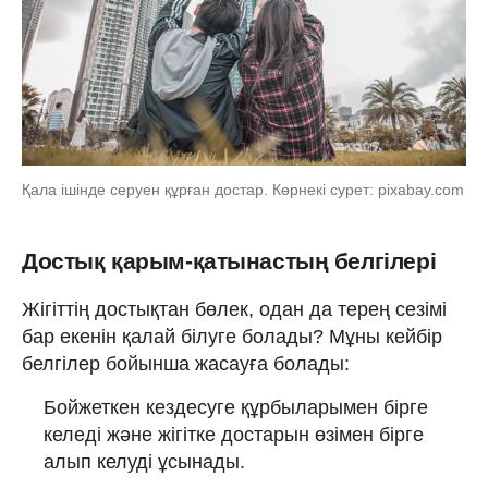
Қала ішінде серуен құрған достар. Көрнекі сурет: pixabay.com
Достық қарым-қатынастың белгілері
Жігіттің достықтан бөлек, одан да терең сезімі
бар екенін қалай білуге болады? Мұны кейбір
белгілер бойынша жасауға болады:
Бойжеткен кездесуге құрбыларымен бірге
келеді және жігітке достарын өзімен бірге
алып келуді ұсынады.