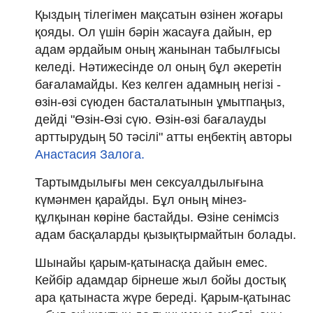
Қыздың тілегімен мақсатын өзінен жоғары
қояды. Ол үшін бәрін жасауға дайын, ер
адам әрдайым оның жанынан табылғысы
келеді. Нәтижесінде ол оның бұл әкеретін
бағаламайды. Кез келген адамның негізі -
өзін-өзі сүюден басталатынын ұмытпаңыз,
дейді "Өзін-Өзі сүю. Өзін-өзі бағалауды
арттырудың 50 тәсілі" атты еңбектің авторы
Анастасия Залога.
Тартымдылығы мен сексуалдылығына
күмәнмен қарайды. Бұл оның мінез-
құлқынан көріне бастайды. Өзіне сенімсіз
адам басқаларды қызықтырмайтын болады.
Шынайы қарым-қатынасқа дайын емес.
Кейбір адамдар бірнеше жыл бойы достық
ара қатынаста жүре береді. Қарым-қатынас