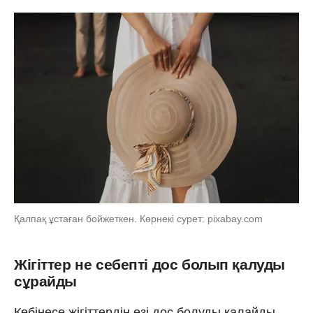
Қалпақ ұстаған бойжеткен. Көрнекі сурет: pixabay.com
Жігіттер не себепті дос болып қалуды
сұрайды
Көбінесе жігіттердің өзі дос болуды қалайды.