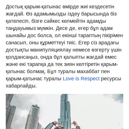
Достық қарым-қатынас өмірде жиі кездесетін
жағдай. Өз адамымызды іздеу барысында біз
қателесіп, бізге сәйкес келмейтін адамды
таңдауымыз мүмкін. Десе де, егер бұл адам
шынайы дос болса, ол екінші тараптың пікірімен
санасып, оны құрметтеуі тиіс. Егер сіз арадағы
достықты манипуляциялау немесе өзгерту үшін
қолдансаңыз, онда бұл қалыпты жағдай емес
және екі тарапқа да тек зиян келтіретін қарым-
қатынас болмақ. Бұл туралы махаббат пен
қарым-қатынас туралы
Love is Respect
ресурсы
хабарлайды.