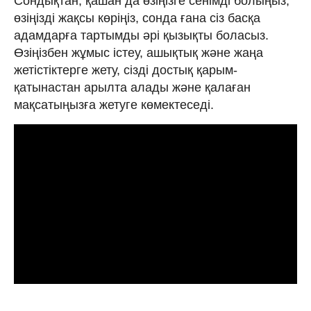
Сондықтан, қашан да өзіңізге сенімді болыңыз,
өзіңізді жақсы көріңіз, сонда ғана сіз басқа
адамдарға тартымды әрі қызықты боласыз.
Өзіңізбен жұмыс істеу, ашықтық және жаңа
жетістіктерге жету, сізді достық қарым-
қатынастан арылта алады және қалаған
мақсатыңызға жетуге көмектеседі.