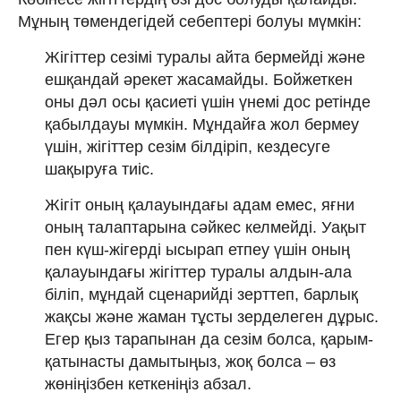
Мұның төмендегідей себептері болуы мүмкін:
Жігіттер сезімі туралы айта бермейді және
ешқандай әрекет жасамайды. Бойжеткен
оны дәл осы қасиеті үшін үнемі дос ретінде
қабылдауы мүмкін. Мұндайға жол бермеу
үшін, жігіттер сезім білдіріп, кездесуге
шақыруға тиіс.
Жігіт оның қалауындағы адам емес, яғни
оның талаптарына сәйкес келмейді. Уақыт
пен күш-жігерді ысырап етпеу үшін оның
қалауындағы жігіттер туралы алдын-ала
біліп, мұндай сценарийді зерттеп, барлық
жақсы және жаман тұсты зерделеген дұрыс.
Егер қыз тарапынан да сезім болса, қарым-
қатынасты дамытыңыз, жоқ болса – өз
жөніңізбен кеткеніңіз абзал.