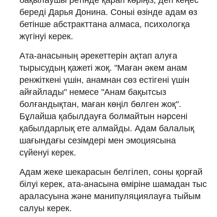
бақылаушы ретінде қарап көріңіз, деп кеңес
береді Дарья Донина. Соныі өзінде адам өз
бетінше абстракттана алмаса, психологқа
жүгінуі керек.
Ата-анасының әрекеттерін ақтап алуға
тырысудың қажеті жоқ. "Маған әкем анам
ренжіткені үшін, анамнан сөз естігені үшін
айғайлады" немесе "Анам бақытсыз
болғандықтан, маған көңіл бөлген жоқ".
Бұлайша қабылдауға болмайтын нәрсені
қабылдарлық ете алмайды. Адам балалық
шағындағы сезімдері мен эмоциясына
сүйенуі керек.
Адам жеке шекарасын белгілеп, соны қорғай
білуі керек, ата-анасына өміріне шамадан тыс
араласуына және манипуляциялауға тыйым
салуы керек.