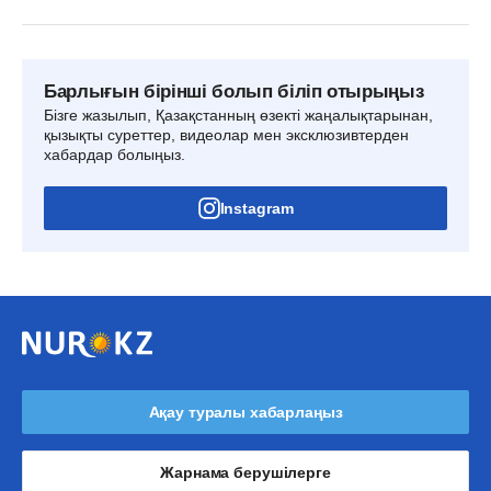
Барлығын бірінші болып біліп отырыңыз
Бізге жазылып, Қазақстанның өзекті жаңалықтарынан,
қызықты суреттер, видеолар мен эксклюзивтерден
хабардар болыңыз.
Instagram
Ақау туралы хабарлаңыз
Жарнама берушілерге