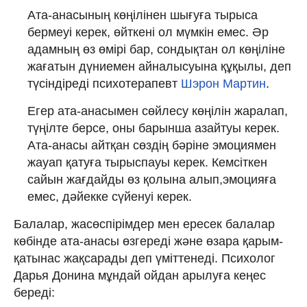
Ата-анасының көңілінен шығуға тырыса
бермеуі керек, өйткені ол мүмкін емес. Әр
адамның өз өмірі бар, сондықтан ол көңіліне
жағатын дүниемен айналысуына құқылы, деп
түсіндіреді психотерапевт
Шэрон Мартин
.
Егер ата-анасымен сөйлесу көңілін жаралап,
түңілте берсе, оны барынша азайтуы керек.
Ата-анасы айтқан сөздің бәріне эмоциямен
жауап қатуға тырыспауы керек. Кемсіткен
сайын жағдайды өз қолына алып,эмоцияға
емес, дәйекке сүйенуі керек.
Балалар, жасөспірімдер мен ересек балалар
көбінде ата-анасы өзгереді және өзара қарым-
қатынас жақсарады деп үміттенеді. Психолог
Дарья Донина мұндай ойдан арылуға кеңес
береді: