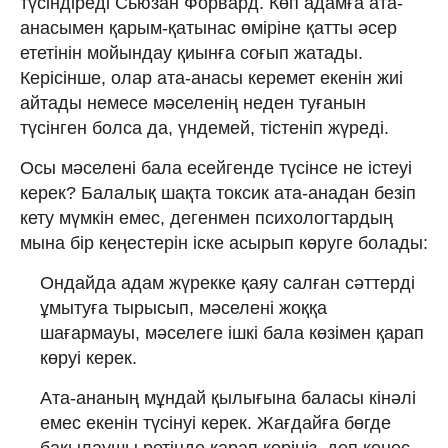
түсіндіреді Сьюзан Форвард. Көп адамға ата-
анасымен қарым-қатынас өміріне қатты әсер
ететінін мойындау қиынға соғып жатады.
Керісінше, олар ата-анасы керемет екенін жиі
айтады немесе мәселенің неден туғанын
түсінген болса да, үндемей, тістеніп жүреді.
Осы мәселені бала есейгенде түсінсе не істеуі
керек? Балалық шақта токсик ата-анадан безіп
кету мүмкін емес, дегенмен психологтардың
мына бір кеңестерін іске асырып көруге болады:
Ондайда адам жүрекке қаяу салған сәттерді
ұмытуға тырысып, мәселені жоққа
шағармауы, мәселеге ішкі бала көзімен қарап
көруі керек.
Ата-ананың мұндай қылығына баласы кінәлі
емес екенін түсінуі керек. Жағдайға бөгде