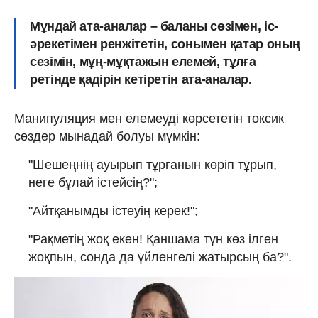
Мұндай ата-аналар – баланы сөзімен, іс-
әрекетімен ренжітетін, сонымен қатар оның
сезімін, мұң-мұқтажын елемей, тұлға
ретінде қадірін кетіретін ата-аналар.
Манипуляция мен елемеуді көрсететін токсик
сөздер мынадай болуы мүмкін:
"Шешеңнің ауырып тұрғанын көріп тұрып,
неге бұлай істейсің?";
"Айтқанымды істеуің керек!";
"Рақметің жоқ екен! Қаншама түн көз ілген
жоқпын, сонда да үйленгелі жатырсың ба?".