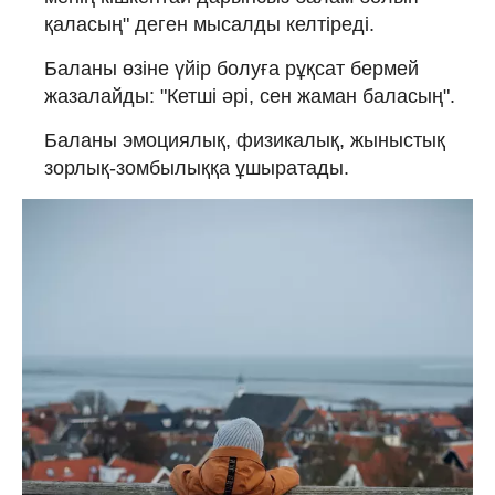
қаласың" деген мысалды келтіреді.
Баланы өзіне үйір болуға рұқсат бермей
жазалайды: "Кетші әрі, сен жаман баласың".
Баланы эмоциялық, физикалық, жыныстық
зорлық-зомбылыққа ұшыратады.