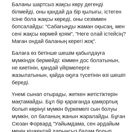
Баланы шартсыз жақсы көру дегенді
білмейді, оны қандай да бір қылығы, істеген
ісіне бола жақсы көреді, оны сезіммен
бопсалайды: "Сабағыңды жаман оқысаң, мен
сені жақсы көрмей қоям", "Неге олай істейсің?
Маған ондай баланың керегі жоқ".
Балаға өз бетінше шешім қабылдауға
мүмкіндік бермейді: кіммен дос болатынын,
не киетінін, қандай үйірмелерге
жазылатынын, қайда оқуға түсетінін өзі шешіп
береді.
Үнемі сынап отырады, жеткен жетістіктерін
мақтамайды. Бұл бір қарағанда қамқорлық
болып көрінуі мүмкін бүркемелі сын болуы
мүмкін, ол баланың жанын жаралайды. Бұған
Сюзан Форвард "Уайымдама, сен әрдайым
менің кішкентай дарынсыз балам болып