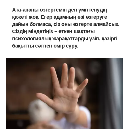
Ата-ананы өзгертемін деп үміттенудің
қажеті жоқ. Егер адамның өзі өзгеруге
дайын болмаса, сіз оны өзгерте алмайсыз.
Сіздің міндетіңіз – өткен шақтағы
психологиялық жарақаттарды үзіп, қазіргі
бақытты сәтпен өмір сүру.