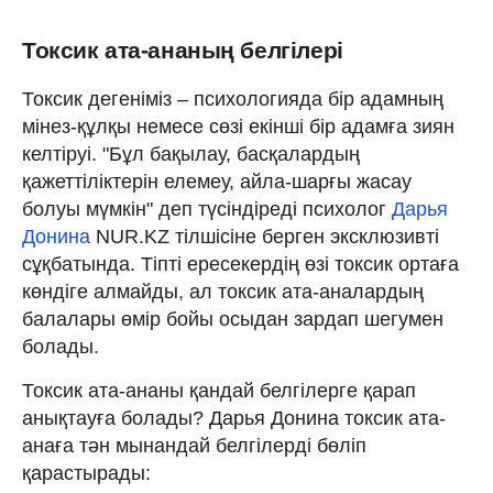
Токсик ата-ананың белгілері
Токсик дегеніміз – психологияда бір адамның
мінез-құлқы немесе сөзі екінші бір адамға зиян
келтіруі. "Бұл бақылау, басқалардың
қажеттіліктерін елемеу, айла-шарғы жасау
болуы мүмкін" деп түсіндіреді психолог
Дарья
Донина
NUR.KZ тілшісіне берген эксклюзивті
сұқбатында. Тіпті ересекердің өзі токсик ортаға
көндіге алмайды, ал токсик ата-аналардың
балалары өмір бойы осыдан зардап шегумен
болады.
Токсик ата-ананы қандай белгілерге қарап
анықтауға болады? Дарья Донина токсик ата-
анаға тән мынандай белгілерді бөліп
қарастырады: