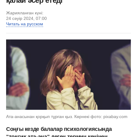
қалай әсер етеді
Жарияланған күні:
24 сәуір 2024, 07:00
Читать на русском
Ата-анасынан қорқып тұрған қыз. Көрнекі фото: pixabay.com
Соңғы кезде балалар психологиясында
"токсик ата-ана" деген термин кеңінен