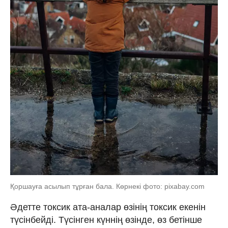
Қоршауға асылып тұрған бала. Көрнекі фото: pixabay.com
Әдетте токсик ата-аналар өзінің токсик екенін
түсінбейді. Түсінген күннің өзінде, өз бетінше