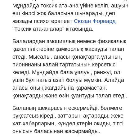
Мұндайда токсик ата-ана үйіне келіп, ашуын
еш кінәсі жоқ баласына шығарады, деп
жазады психотерапевт
Сюзан Форвард
"Токсик ата-аналар" кітабында.
Балалардан эмоциялық немесе физикалық
қажеттіліктеріне қамқорлық жасауды талап
етеді. Мысалы, анасы қонақтарға ұлының
пионинаны қалай тартатынын көрсеткісі
келеді. Мұндайда бала ұялуы, ренжуі, ол
үшін бұл нағыз азап болуы мүмкін. Алайда
анасы оның жағдайына қарамастан,
қонақтарды және өзін қуантуды талап етеді.
Баланың шекарасын ескермейді: бөлмеге
рұқсатсыз кіреді, заттарын ақтарады, жеке
хат-хабарларын, күнделіктерін оқиды, тіпті
онысын баласынан жасырмайды.