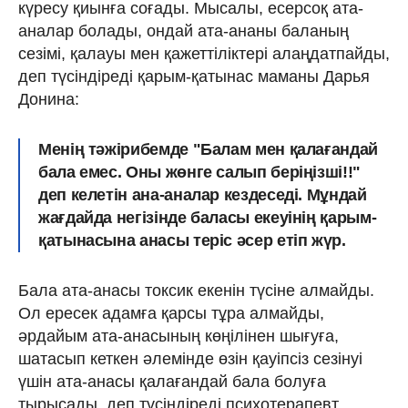
күресу қиынға соғады. Мысалы, есерсоқ ата-
аналар болады, ондай ата-ананы баланың
сезімі, қалауы мен қажеттіліктері алаңдатпайды,
деп түсіндіреді қарым-қатынас маманы Дарья
Донина:
Менің тәжірибемде "Балам мен қалағандай
бала емес. Оны жөнге салып беріңізші!!"
деп келетін ана-аналар кездеседі. Мұндай
жағдайда негізінде баласы екеуінің қарым-
қатынасына анасы теріс әсер етіп жүр.
Бала ата-анасы токсик екенін түсіне алмайды.
Ол ересек адамға қарсы тұра алмайды,
әрдайым ата-анасының көңілінен шығуға,
шатасып кеткен әлемінде өзін қауіпсіз сезінуі
үшін ата-анасы қалағандай бала болуға
тырысады, деп түсіндіреді психотерапевт