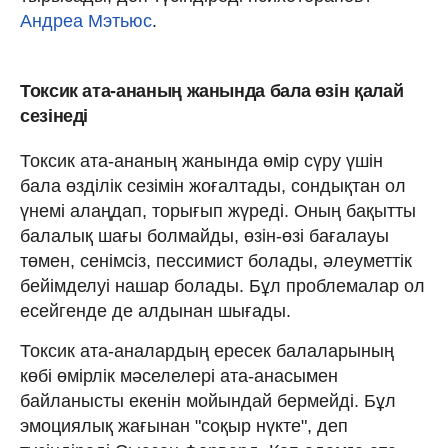
Андреа Мэтьюс
.
Токсик ата-ананың жанында бала өзін қалай
сезінеді
Токсик ата-ананың жанында өмір сүру үшін
бала өзділік сезімін жоғалтады, сондықтан ол
үнемі алаңдап, торығып жүреді. Оның бақытты
балалық шағы болмайды, өзін-өзі бағалауы
төмен, сенімсіз, пессимист болады, әлеуметтік
бейімделуі нашар болады. Бұл проблемалар ол
есейгенде де алдынан шығады.
Токсик ата-аналардың ересек балаларының
көбі өмірлік мәселелері ата-анасымен
байланысты екенін мойындай бермейді. Бұл
эмоциялық жағынан "соқыр нүкте", деп