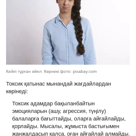
Кейіп тұрған әйел. Көрнекі фото: pixabay.com
Токсик қатынас мынандай жағдайлардан
көрінеді:
Токсик адамдар бақыланбайтын
эмоцияларын (ашу, агрессия, түңілу)
балаларға бағыттайды, оларға айғайлайды,
қорлайды. Мысалы, жұмыста бастығымен
жанжалдасып қалса, оған айғайлай алмайды.