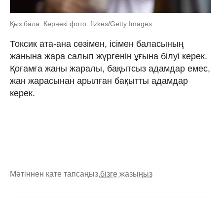
Қыз бала. Көрнекі фото: fizkes/Getty Images
Токсик ата-ана сөзімен, ісімен баласының
жанына жара салып жүргенін ұғына білуі керек.
Қоғамға жаны жаралы, бақытсыз адамдар емес,
жан жарасынан арылған бақытты адамдар
керек.
Мәтіннен қате тапсаңыз,
бізге жазыңыз