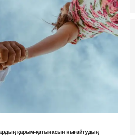
ардың қарым-қатынасын нығайтудың