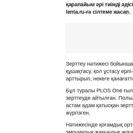
қарапайым әрі тиімді әді
lenta.ru-ға сілтеме жасап.
Зерттеу нәтижесі бойынша
құшақтасу, қол ұстасу ер
арттырып, некеге қанағатт
Бұл туралы PLOS One ғы
зерттеуде айтылған. Поль
астам адам қатысқан зерт
жүргізген.
Нәтижесінде қоғамдық орт
эмоциялық жақындық жоғар