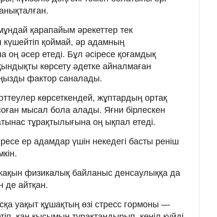
 анықталған.
ұндай қарапайым әрекеттер тек
 күшейтіп қоймай, әр адамның
 оң әсер етеді. Бұл әсіресе қоғамдық
ындықты көрсету әдетке айналмаған
аңызды фактор саналады.
ерттеулер көрсеткендей, жұптардың ортақ
оған мысал бола алады. Яғни бірлескен
атынас тұрақтылығына оң ықпал етеді.
сіресе ер адамдар үшін некедегі басты реніш
мкін.
жақын физикалық байланыс денсаулыққа да
н де айтқан.
сқа уақыт құшақтың өзі стресс гормоны —
тіп, қан қысымын тұрақтандырып, көңіл күйді