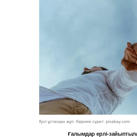
Қол ұстасқан жұп. Көрнекі сурет: pixabay.com
Ғалымдар ерлі-зайыптыл