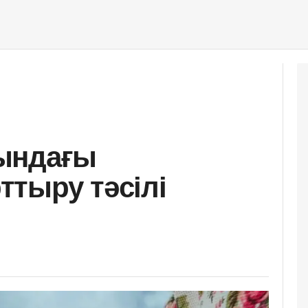
ындағы
тыру тәсілі