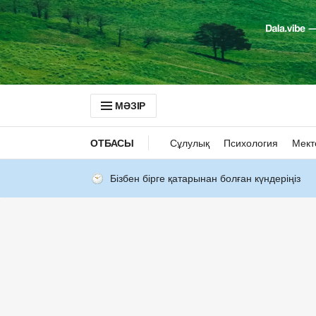
МӘЗІР
ОТБАСЫ
Сұлулық
Психология
Мект
Бізбен бірге қатарынан болған күндеріңіз