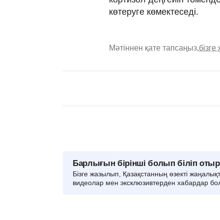
көтеруге көмектеседі.
Мәтіннен қате тапсаңыз,
бізге
Барлығын бірінші болып біліп оты
Бізге жазылып, Қазақстанның өзекті жаңалық
видеолар мен эксклюзивтерден хабардар бо