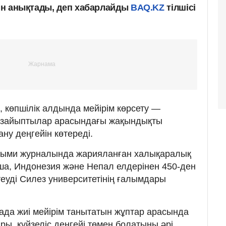
сін анықтады, деп хабарлайды
BAQ.KZ
тілшісі
, көпшілік алдында мейірім көрсету —
лі-зайыптылар арасындағы жақындықты
ану деңгейін көтереді.
лыми журналында жарияланған халықаралық
ша, Индонезия және Непал елдерінен 450-ден
теуді Силез университетінің ғалымдары
ада жиі мейірім танытатын жұптар арасында
ы, күйзеліс деңгейі төмен болатыны әрі