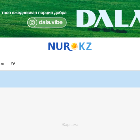
еп
Үй