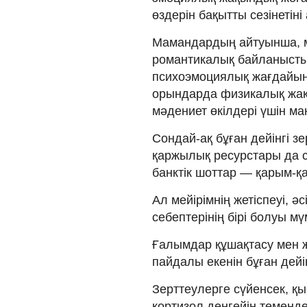
өздерін бақытты сезінетіні
Мамандардың айтуынша, м
романтикалық байланысты
психоэмоциялық жағдайына
орындарда физикалық жақ
мәдениет өкілдері үшін м
Сондай-ақ бұған дейінгі з
қаржылық ресурстары да с
банктік шоттар — қарым-қ
Ал мейірімнің жетіспеуі, ә
себептерінің бірі болуы мү
Ғалымдар құшақтасу мен 
пайдалы екенін бұған дейі
Зерттеулерге сүйенсек, қы
кортизол деңгейін төменде