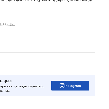
 жазыңыз
рыңыз
Instagram
тарынан, қызықты суреттер,
лыңыз.