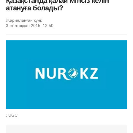
Қазақстанда қалай мінсіз келін
атануға болады?
Жарияланған күні:
3 желтоқсан 2015, 12:50
: UGC