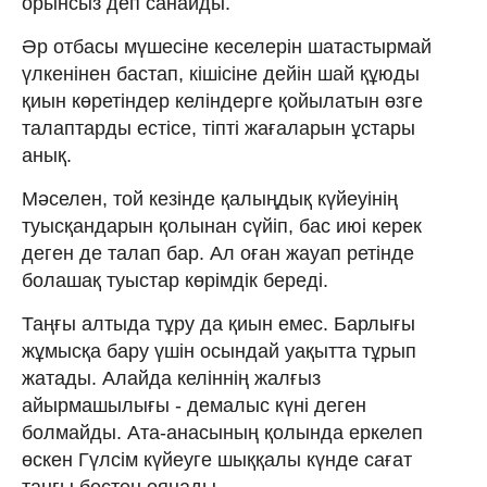
орынсыз деп санайды.
Әр отбасы мүшесіне кеселерін шатастырмай
үлкенінен бастап, кішісіне дейін шай құюды
қиын көретіндер келіндерге қойылатын өзге
талаптарды естісе, тіпті жағаларын ұстары
анық.
Мәселен, той кезінде қалыңдық күйеуінің
туысқандарын қолынан сүйіп, бас июі керек
деген де талап бар. Ал оған жауап ретінде
болашақ туыстар көрімдік береді.
Таңғы алтыда тұру да қиын емес. Барлығы
жұмысқа бару үшін осындай уақытта тұрып
жатады. Алайда келіннің жалғыз
айырмашылығы - демалыс күні деген
болмайды. Ата-анасының қолында еркелеп
өскен Гүлсім күйеуге шыққалы күнде сағат
таңғы бестен оянады.