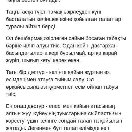
Таңғы асқа түрлі тамақ әзірлеуден күні
басталатын келіншек өзіне қойылған талаптар
туралы айтып берді.
Ол бешбармақ әзірлеген сайын босаған табақты
бәріне иіліп алуы тиіс. Одан кейін дастархан
басындағыларға кері бұрылмай, артқа қарай
жүріп, шығып кетуі керек екен.
Тағы бір дәстүр - келінге қайын жұртын өз
есімдерімен атауға тыйым салу. Ол
әрқайсысына өзі құрметпен есім ойлап табуы
тиіс.
Ең оғаш дәстүр - енесі мен қайын атасының
аяғын жуу. Күйеуінің туыстарына сыйластығын
көрсетуі үшін келінге сондай талап та қойылып
жатады. Дегенмен бұл талап елімізде көп