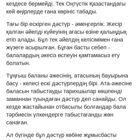
кездесе бермейді. Тек Оңтүстік Қазастандағы
кей өңірлерде ғана көрініс табады.
Тағы бір ескірген дәстүр - әмеңгерлік. Жесір
қалған әйелді күйеуінің ағасы өзіне қалыңдық
етіп алады. Бұл тек әйелдің келісімімен ғана
жүзеге асырылған. Бұған басты себеп -
балалардың әкесіз өспеуін қамтамасыз ету
болатын.
Тұңғыш баланы әжесінің, атасының бауырына
басу - келесі ескі дәстүрлердің бірі. Ата-әжесіне
баласын табыстауды тарихшылар көшпенді
заманнан туындаған дәстүр деп санайды. Ол
кезде жастайынан отбасылы болғандар бала
тәрбиесін үлкендерге табыстағанды жөн
санаған.
Ал бүгінде бұл дәстүр көбіне жұмысбасты