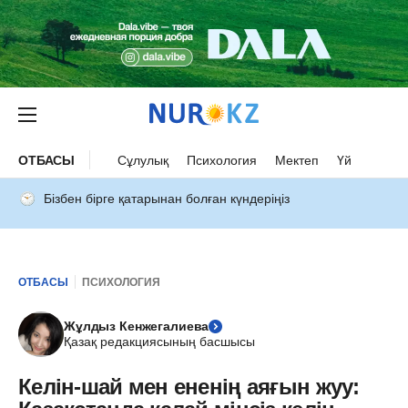
ОТБАСЫ
Сұлулық
Психология
Мектеп
Үй
Бізбен бірге қатарынан болған күндеріңіз
ОТБАСЫ
ПСИХОЛОГИЯ
Жұлдыз Кенжегалиева
Қазақ редакциясының басшысы
Келін-шай мен ененің аяғын жуу: