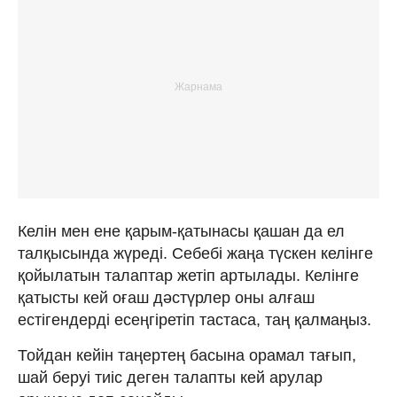
Келін мен ене қарым-қатынасы қашан да ел
талқысында жүреді. Себебі жаңа түскен келінге
қойылатын талаптар жетіп артылады. Келінге
қатысты кей оғаш дәстүрлер оны алғаш
естігендерді есеңгіретіп тастаса, таң қалмаңыз.
Тойдан кейін таңертең басына орамал тағып,
шай беруі тиіс деген талапты кей арулар