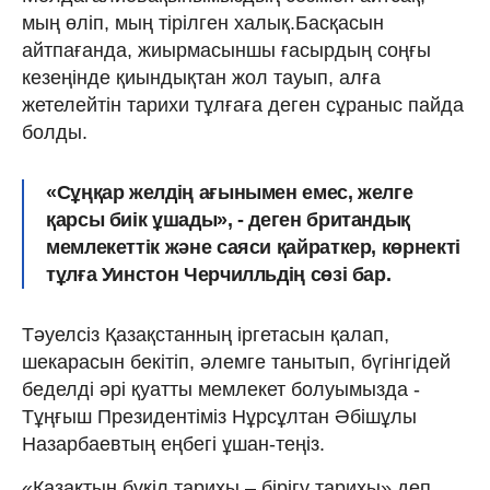
мың өліп, мың тірілген халық.Басқасын
айтпағанда, жиырмасыншы ғасырдың соңғы
кезеңінде қиындықтан жол тауып, алға
жетелейтін тарихи тұлғаға деген сұраныс пайда
болды.
«Сұңқар желдің ағынымен емес, желге
қарсы биік ұшады», - деген британдық
мемлекеттік және саяси қайраткер, көрнекті
тұлға Уинстон Черчилльдің сөзі бар.
Тәуелсіз Қазақстанның іргетасын қалап,
шекарасын бекітіп, әлемге танытып, бүгінгідей
беделді әрі қуатты мемлекет болуымызда -
Тұңғыш Президентіміз Нұрсұлтан Әбішұлы
Назарбаевтың еңбегі ұшан-теңіз.
«Қазақтың бүкіл тарихы – бірігу тарихы» деп