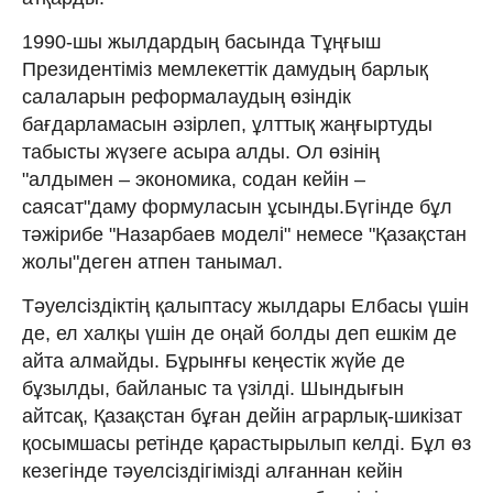
1990-шы жылдардың басында Тұңғыш
Президентіміз мемлекеттік дамудың барлық
салаларын реформалаудың өзіндік
бағдарламасын әзірлеп, ұлттық жаңғыртуды
табысты жүзеге асыра алды. Ол өзінің
"алдымен – экономика, содан кейін –
саясат"даму формуласын ұсынды.Бүгінде бұл
тәжірибе "Назарбаев моделі" немесе "Қазақстан
жолы"деген атпен танымал.
Тәуелсіздіктің қалыптасу жылдары Елбасы үшін
де, ел халқы үшін де оңай болды деп ешкім де
айта алмайды. Бұрынғы кеңестік жүйе де
бұзылды, байланыс та үзілді. Шындығын
айтсақ, Қазақстан бұған дейін аграрлық-шикізат
қосымшасы ретінде қарастырылып келді. Бұл өз
кезегінде тәуелсіздігімізді алғаннан кейін