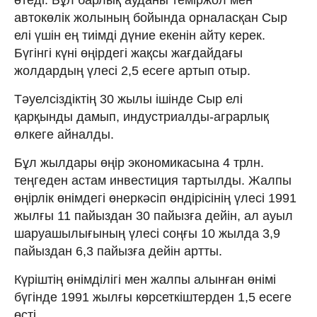
автокөлік жолының бойында орналасқан Сыр
елі үшін ең тиімді дүние екенін айту керек.
Бүгінгі күні өңірдегі жақсы жағдайдағы
жолдардың үлесі 2,5 есеге артып отыр.
Тәуелсіздіктің 30 жылы ішінде Сыр елі
қарқынды дамып, индустриалды-аграрлық
өлкеге айналды.
Бұл жылдары өңір экономикасына 4 трлн.
теңгеден астам инвестиция тартылды. Жалпы
өңірлік өнімдегі өнеркәсіп өндірісінің үлесі 1991
жылғы 11 пайыздан 30 пайызға дейін, ал ауыл
шаруашылығының үлесі соңғы 10 жылда 3,9
пайыздан 6,3 пайызға дейін артты.
Күріштің өнімділігі мен жалпы алынған өнімі
бүгінде 1991 жылғы көрсеткіштерден 1,5 есеге
өсті.