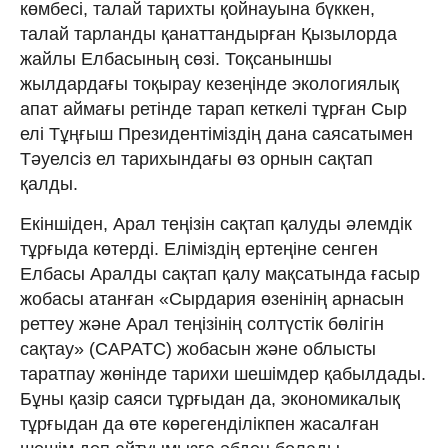
көмбесі, талай тарихты қойнауына бүккен,
талай тарланды қанаттандырған Қызылорда
жайлы Елбасының сөзі. Тоқсаныншы
жылдардағы тоқырау кезеңінде экологиялық
апат аймағы ретінде тарап кеткелі тұрған Сыр
елі Тұңғыш Президентіміздің дана саясатымен
Тәуелсіз ел тарихындағы өз орнын сақтап
қалды.
Екіншіден, Арал теңізін сақтап қалуды әлемдік
тұрғыда көтерді. Еліміздің ертеңіне сенген
Елбасы Аралды сақтап қалу мақсатында ғасыр
жобасы атанған «Сырдария өзенінің арнасын
реттеу және Арал теңізінің солтүстік бөлігін
сақтау» (САРАТС) жобасын және облысты
таратпау жөнінде тарихи шешімдер қабылдады.
Бұны қазір саяси тұрғыдан да, экономикалық
тұрғыдан да өте көрегенділікпен жасалған