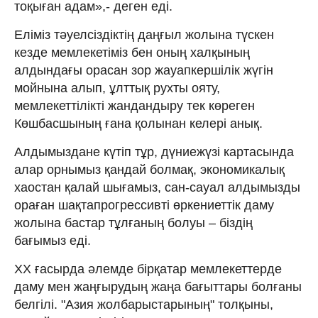
тоқыған адам»,- деген еді.
Еліміз тәуелсіздіктің даңғыл жолына түскен
кезде мемлекетіміз бен оның халқының
алдындағы орасан зор жауапкершілік жүгін
мойнына алып, ұлттық рухты ояту,
мемлекеттілікті жандандыру тек көреген
Көшбасшының ғана қолынан келері анық.
Алдымыздане күтіп тұр, дүниежүзі картасында
алар орнымыз қандай болмақ, экономикалық
хаостан қалай шығамыз, сан-сауал алдымызды
ораған шақтапрогрессивті өркениеттік даму
жолына бастар тұлғаның болуы – біздің
бағымыз еді.
ХХ ғасырда әлемде бірқатар мемлекеттерде
даму мен жаңғырудың жаңа бағыттары болғаны
белгілі. "Азия жолбарыстарының" толқыны,