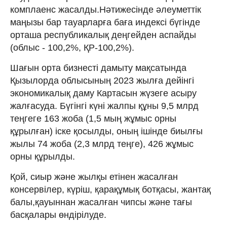
комплаенс жасалды.Нәтижесінде әлеуметтік
маңызы бар тауарларға баға индексі бүгінде
орташа республикалық деңгейден аспайды
(облыс - 100,2%, ҚР-100,2%).
Шағын орта бизнесті дамыту мақсатында
Қызылорда облысының 2023 жылға дейінгі
экономикалық даму Картасын жүзеге асыру
жалғасуда. Бүгінгі күні жалпы құны 9,5 млрд
теңгеге 163 жоба (1,5 мың жұмыс орны
құрылған) іске қосылды, оның ішінде биылғы
жылы 74 жоба (2,3 млрд теңге), 426 жұмыс
орны құрылды.
Қой, сиыр және жылқы етінен жасалған
консервілер, күріш, қарақұмық ботқасы, жантақ
балы,қауыннан жасалған чипсы және тағы
басқалары өндірілуде.