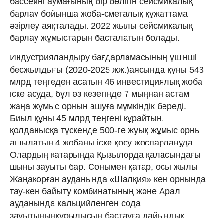
бассейні аумағының бір бөлігін сейсмикалық
барлау бойынша жоба-сметалық құжаттама
әзірлеу аяқталады. 2022 жылы сейсмикалық
барлау жұмыстарын басталатын болады.
Индустрияландыру бағдарламасының үшінші
бесжылдығы (2020-2025 жж.)аясында құны 543
млрд теңгеден асатын 46 инвестициялық жоба
іске асуда, бұл өз кезегінде 7 мыңнан астам
жаңа жұмыс орнын ашуға мүмкіндік береді.
Биыл құны 45 млрд теңгені құрайтын,
қолданысқа түскенде 500-ге жуық жұмыс орны
ашылатын 4 жобаны іске қосу жоспарлануда.
Олардың қатарында Қызылорда қаласындағы
шыны зауыты бар. Сонымен қатар, осы жылы
Жаңақорған ауданында «Шалқия» кен орнында
тау-кен байыту комбинатының және Арал
ауданында кальцийленген сода
зауытыныңқұрылысын бастауға дайындық