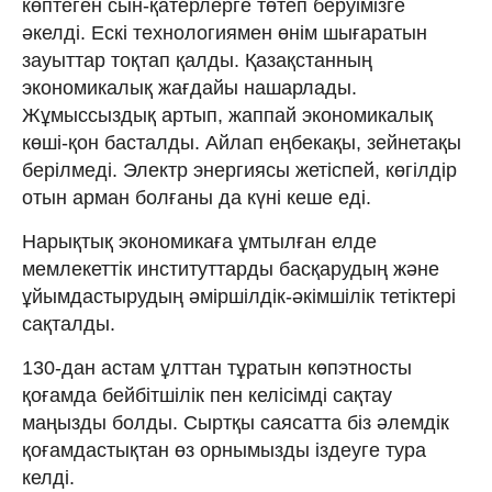
көптеген сын-қатерлерге төтеп беруімізге
әкелді. Ескі технологиямен өнім шығаратын
зауыттар тоқтап қалды. Қазақстанның
экономикалық жағдайы нашарлады.
Жұмыссыздық артып, жаппай экономикалық
көші-қон басталды. Айлап еңбекақы, зейнетақы
берілмеді. Электр энергиясы жетіспей, көгілдір
отын арман болғаны да күні кеше еді.
Нарықтық экономикаға ұмтылған елде
мемлекеттік институттарды басқарудың және
ұйымдастырудың әміршілдік-әкімшілік тетіктері
сақталды.
130-дан астам ұлттан тұратын көпэтносты
қоғамда бейбітшілік пен келісімді сақтау
маңызды болды. Сыртқы саясатта біз әлемдік
қоғамдастықтан өз орнымызды іздеуге тура
келді.