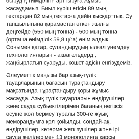
өсірудің тиімділігін арттыруға жұмыс
жасаудамыз. Биыл күріш егісін 89 мың
гектардан 82 мың гектарға дейін қысқарттық. Су
тапшылығына қарамастан өткен жылғы
деңгейде (550 мың тонна) - 500 мың тонна
(орташа өнімділік 59,8 ц/га) өнім алдық.
Сонымен қатар, суландырудың ылғал үнемдеу
технологияларын - аквагельдерді,
жаңбырлатып суаруды, көшет әдісін енгізудеміз.
Әлеуметтік маңызы бар азық-түлік
тауарларының бағасын тұрақтандыру
мақсатында Тұрақтандыру қоры жұмыс
жасауда. Азық-түлік тауарларын өндірушілер
және сауда субъектілерімен бағаның негізсіз
өсуіне жол бермеу туралы 300-ге жуық
меморандумға қол қойылды, сондай-ақ,
өндірушілер, көтерме жеткізушілер және ірі
сауда желілерімен 13 монополияға қарсы