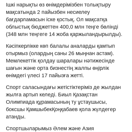
Ішкі нарықты өз өнімдерімізбен толықтыру
мақсатында 2 пайызбен несиелеу
бағдарламасын іске қостық. Ол мақсатқа
облыстық бюджеттен 400,0 млн теңге бөлінді
(348 млн теңгеге 14 жоба қаржыландырылды).
Кәсіпкерлікке көп балалы аналарды қамтып
отырмыз (олардың саны 26 мыңнан астам).
Мемлекеттік қолдау шаралары нәтижесінде
шағын және орта бизнестің жалпы өңірлік
өнімдегі үлесі 17 пайызға жетті.
Спорт саласындағы жетістіктеріміз де жылдан
жылға артып келеді. Биыл Қазақстан
Олимпиада құрамасының ту ұстаушысы,
боксшы ҚамшыбекҚоңқабаев қола жүлдегер
атанды.
Спортшыларымыз Әлем және Азия