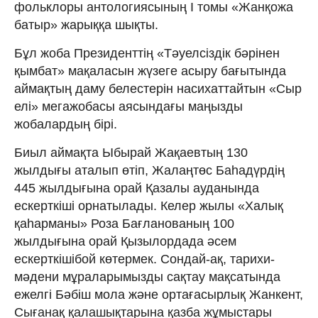
фольклоры антологиясының І томы «Жанқожа
батыр» жарыққа шықты.
Бұл жоба Президенттің «Тәуелсіздік бәрінен
қымбат» мақаласын жүзеге асыру бағытында
аймақтың даму белестерін насихаттайтын «Сыр
елі» мегажобасы аясындағы маңызды
жобалардың бірі.
Биыл аймақта Ыбырай Жақаевтың 130
жылдығы аталып өтіп, Жалаңтөс Баһадүрдің
445 жылдығына орай Қазалы ауданында
ескерткіші орнатылады. Келер жылы «Халық
қаhарманы» Роза Бағланованың 100
жылдығына орай Қызылордада әсем
ескерткішібой көтермек. Сондай-ақ, тарихи-
мәдени мұраларымызды сақтау мақсатында
ежелгі Бәбіш мола және ортағасырлық Жанкент,
Сығанақ қалашықтарына қазба жұмыстары