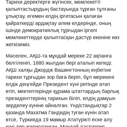
Тарихи деректерге жүгінсек, мемлекетті
қалыптастырудың бастауында тұрған тұлғаны
ұлықтау, егемен елдің іргетасын қалаған
қайраткерді ардақтау әлем елдерінде, оның
ішінде демократиялық тұрғыдан іргелі
мемлекеттерде қалыптасқан дәстүр екеніне көз
жеткіземіз.
Мәселен, АҚШ-та мұндай мереке 22 ақпанға
белгіленіп, 1880 жылдан бері аталып келеді.
АҚШ халқы Джордж Вашингтонның еңбегіне
тарихи тұрғыдан зор баға беріп, бұл мерекені
елдік деңгейде Президент күні ретінде атап
өтіп, мектептерінде құрама штаттардың барлық
президенттерінің тарихын біліп, елдің дамуын
зерделеу күніне айналған. Үндістандықтар 2
қазанда Махатма Гандидің туған күнін атап
өтсе, Түркияда 19 мамыр Ататүрікті еске алу
күні деп жарияланған. Мұндай дәстүрлер –