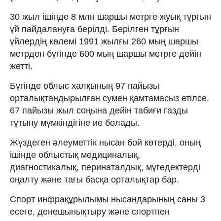
30 жыл ішінде 8 млн шаршы метрге жуық тұрғын
үй пайдалануға берілді. Берілген тұрғын
үйлердің көлемі 1991 жылғы 260 мың шаршы
метрден бүгінде 600 мың шаршы метрге дейін
жетті.
Бүгінде облыс халқының 97 пайызы
орталықтандырылған сумен қамтамасыз етілсе,
67 пайызы жыл соңына дейін табиғи газды
тұтыну мүмкіндігіне ие болады.
Жүздеген әлеуметтік нысан бой көтерді, оның
ішінде облыстық медициналық,
диагностикалық, перинаталдық, мүгедектерді
оңалту және тағы басқа орталықтар бар.
Спорт инфрақұрылымы нысандарының саны 3
есеге, денешынықтыру және спортпен