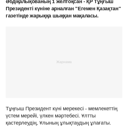
Әбдіқалықованың 1 желтоқсан - ҚР Тұңғыш
Президенті күніне арналған "Егемен Қазақтан"
газетінде жарыққа шыққан мақаласы.
Тұңғыш Президент күні мерекесі - мемлекеттің
үстем мерейі, үлкен мәртебесі. Ұлтты
қастерлеудің, Ұлының ұлықтаудың ұлағаты.