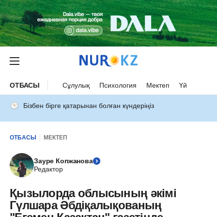
ОТБАСЫ
Сұлулық
Психология
Мектеп
Үй
Бізбен бірге қатарынан болған күндеріңіз
ОТБАСЫ
МЕКТЕП
Зауре Копжанова
Редактор
Қызылорда облысының әкімі
Гүлшара Әбдіқалықованың