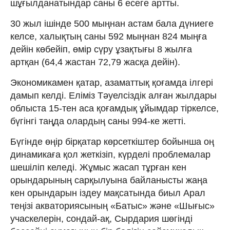
шұғылданатындар саны 6 есеге артты.
30 жыл ішінде 500 мыңнан астам бала дүниеге
келсе, халықтың саны 592 мыңнан 824 мыңға
дейін көбейіп, өмір сүру ұзақтығы 8 жылға
артқан (64,4 жастан 72,79 жасқа дейін).
Экономикамен қатар, азаматтық қоғамда ілгері
дамып келді. Еліміз Тәуелсіздік алған жылдары
облыста 15-тен аса қоғамдық ұйымдар тіркелсе,
бүгінгі таңда олардың саны 994-ке жетті.
Бүгінде өңір бірқатар көрсеткіштер бойынша оң
динамикаға қол жеткізіп, күрделі проблемалар
шешіліп келеді. Жұмыс жасап тұрған кен
орындарының сарқылуына байланысты жаңа
кен орындарын іздеу мақсатында биыл Арал
теңізі акваториясының «Батыс» және «Шығыс»
учаскелерін, сондай-ақ, Сырдария шөгінді