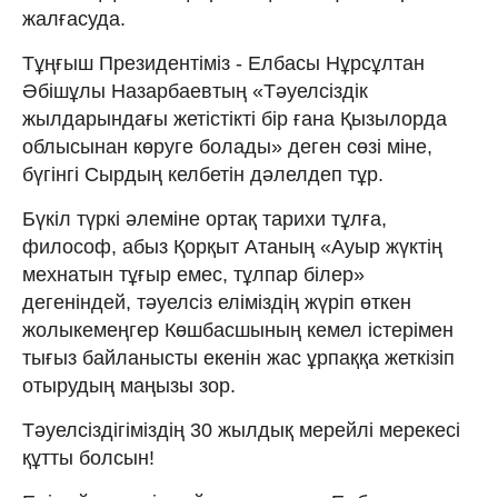
жалғасуда.
Тұңғыш Президентіміз - Елбасы Нұрсұлтан
Әбішұлы Назарбаевтың «Тәуелсіздік
жылдарындағы жетістікті бір ғана Қызылорда
облысынан көруге болады» деген сөзі міне,
бүгінгі Сырдың келбетін дәлелдеп тұр.
Бүкіл түркі әлеміне ортақ тарихи тұлға,
философ, абыз Қорқыт Атаның «Ауыр жүктің
мехнатын тұғыр емес, тұлпар білер»
дегеніндей, тәуелсіз еліміздің жүріп өткен
жолыкемеңгер Көшбасшының кемел істерімен
тығыз байланысты екенін жас ұрпаққа жеткізіп
отырудың маңызы зор.
Тәуелсіздігіміздің 30 жылдық мерейлі мерекесі
құтты болсын!