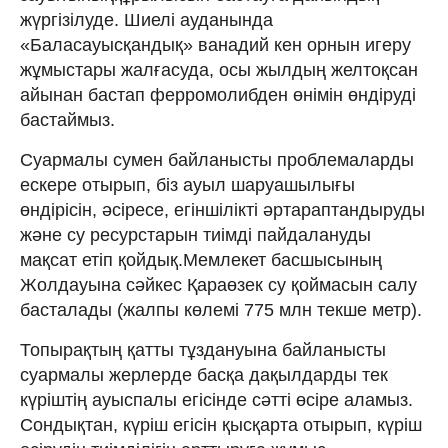
жүргізілуде. Шиелі ауданында
«Баласауысқандық» ванадий кен орнын игеру
жұмыстары жалғасуда, осы жылдың желтоқсан
айынан бастап ферромолибден өнімін өндіруді
бастаймыз.
Суармалы сумен байланысты проблемаларды
ескере отырып, біз ауыл шаруашылығы
өндірісін, әсіресе, егіншілікті әртараптандыруды
және су ресурстарын тиімді пайдалануды
мақсат етіп қойдық.Мемлекет басшысының
Жолдауына сәйкес Қараөзек су қоймасын салу
басталады (жалпы көлемі 775 млн текше метр).
Топырақтың қатты тұздануына байланысты
суармалы жерлерде басқа дақылдарды тек
күріштің ауыспалы егісінде сәтті өсіре аламыз.
Сондықтан, күріш егісін қысқарта отырып, күріш