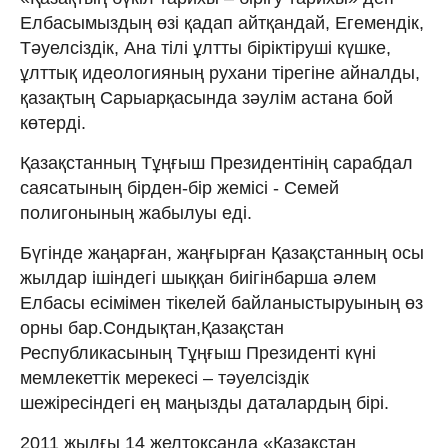
Елбасымыздың өзі қадап айтқандай, Егемендік,
Тәуелсіздік, Ана тілі ұлтты біріктіруші күшке,
ұлттық идеологияның рухани тірегіне айналды,
қазақтың Сарыарқасында зәулім астана бой
көтерді.
Қазақстанның Тұңғыш Президентінің сарабдал
саясатының бірден-бір жемісі - Семей
полигонының жабылуы еді.
Бүгінде жаңарған, жаңғырған Қазақстанның осы
жылдар ішіндегі шыққан биігінбарша әлем
Елбасы есімімен тікелей байланыстыруының өз
орны бар.Сондықтан,Қазақстан
Республикасының Тұңғыш Президенті күні
мемлекеттік мерекесі – тәуелсіздік
шежіресіндегі ең маңызды даталардың бірі.
2011 жылғы 14 желтоқсанда «Қазақстан