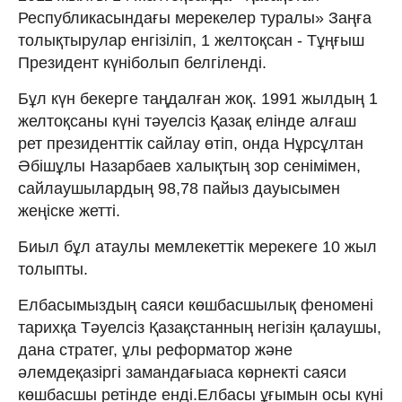
Республикасындағы мерекелер туралы» Заңға
толықтырулар енгізіліп, 1 желтоқсан - Тұңғыш
Президент күніболып белгіленді.
Бұл күн бекерге таңдалған жоқ. 1991 жылдың 1
желтоқсаны күні тәуелсіз Қазақ елінде алғаш
рет президенттік сайлау өтіп, онда Нұрсұлтан
Әбішұлы Назарбаев халықтың зор сенімімен,
сайлаушылардың 98,78 пайыз дауысымен
жеңіске жетті.
Биыл бұл атаулы мемлекеттік мерекеге 10 жыл
толыпты.
Елбасымыздың саяси көшбасшылық феномені
тарихқа Тәуелсіз Қазақстанның негізін қалаушы,
дана стратег, ұлы реформатор және
әлемдеқазіргі замандағыаса көрнекті саяси
көшбасшы ретінде енді.Елбасы ұғымын осы күні