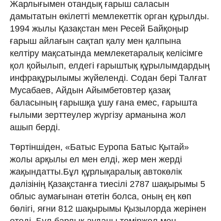
Жарлығымен отандық ғарыш саласын
дамытатын өкілетті мемлекеттік орган құрылды.
1994 жылы Қазақстан мен Ресей Байқоңыр
ғарыш айлағын сақтап қалу мен қалпына
келтіру мақсатында мемлекетаралық келісімге
қол қойылып, елдегі ғарыштық құрылымдардың
инфрақұрылымы жүйеленді. Содан бері Талғат
Мусабаев, Айдын Айымбетовтер қазақ
баласының ғарышқа ұшу ғана емес, ғарышта
ғылыми зерттеулер жүргізу арманына жол
ашып берді.
Төртіншіден, «Батыс Еуропа Батыс Қытай»
жолы арқылы ел мен елді, жер мен жерді
жақындатты.Бұл құрлықаралық автокөлік
дәлізінің Қазақстанға тиесілі 2787 шақырымы 5
облыс аумағынан өтетін болса, оның ең көп
бөлігі, яғни 812 шақырымы Қызылорда жерінен
өтеді. Бұл барлық ауданы теміржол мен