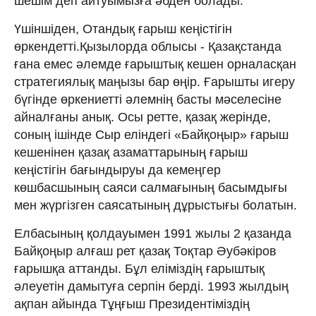
шешім деп айтуымызға әбден болады.
Үшіншіден, Отандық ғарыш кеңістігін
өркендетті.Қызылорда облысы - Қазақстанда
ғана емес әлемде ғарыштық кешен орналасқан
стратегиялық маңызы бар өңір. Ғарышты игеру
бүгінде өркениетті әлемнің басты мәселесіне
айналғаны анық. Осы ретте, қазақ жерінде,
соның ішінде Сыр еліндегі «Байқоңыр» ғарыш
кешенінен қазақ азаматтарының ғарыш
кеңістігін бағындыруы да кемеңгер
көшбасшының саяси салмағының басымдығы
мен жүргізген саясатының дұрыстығы болатын.
Елбасының қолдауымен 1991 жылы 2 қазанда
Байқоңыр алғаш рет қазақ Тоқтар Әубәкіров
ғарышқа аттанды. Бұл еліміздің ғарыштық
әлеуетін дамытуға серпін берді. 1993 жылдың
ақпан айында Тұңғыш Президентіміздің