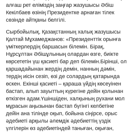
алғаш рет еліміздің заңғар жазушысы Әбіш
Кекілбаев өзінің Президентке арнаған тілек
сөзінде айтқаны белгілі.
Сырбойылық, Қазақстанның халық жазушысы
Қалтай Мұхамеджанов: «Президенттік орынға
үміткерлердің баршасын білемін. Бірақ,
Нұрсұлтан Әбішұлының олардан өзге, биікте
көрсететін үш қасиеті бар деп білемін.Бірінші, ол
қаршадайынан жердің демін, нанның дәмін,
тердің иісін сезіп, өзі де солардың қатарында
өскен. Екінші қасиеті – қараша үйдің көсеуінен
бастап, алып зауыттың күрегіне дейін қолынан
өткізген адам.Үшіншіден, халқының рухани мол
мұрасын аңызынан бастап бүгінгі келбетіне
дейін ана тілінде оқып, бойына сіңірсе, орыс
әдебиеті арқылы әлемдік әдебиеттің үздік
үлгілерін өз әдебиетіндей таныған, оқыған,