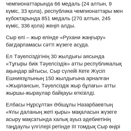
чемпионаттарында 66 медаль (24 алтын, 9
күміс, 33 қола), республика чемпионаттары мен
кубоктарында 851 медаль (270 алтын, 245
күміс, 336 қола) жеңіп алды.
Сыр елі – жыр елінде «Рухани жаңғыру»
бағдарламасы сәтті жүзеге асуда.
Ел Тәуелсіздігінің 30 жылдығы аясында
«Тұғыры биік Тәуелсіздік» атты республикалық
ақындар айтысы, Сыр сүлейі Кете Жүсіп
Ешниязұлының 150 жылдығына арналған
«Жырлансын, Тәуелсіздік жыр бұлағы» атты
жыршы-жыраулар байқауы өткізілді.
Елбасы Нұрсұлтан Әбішұлы Назарбаевтың
«Ұлы даланың жеті қыры» мақаласын жүзеге
асыру мақсатында халық ауыз әдебиетінің
таңдаулы үлгілері ретінде ІІІ томдық Сыр өңірі