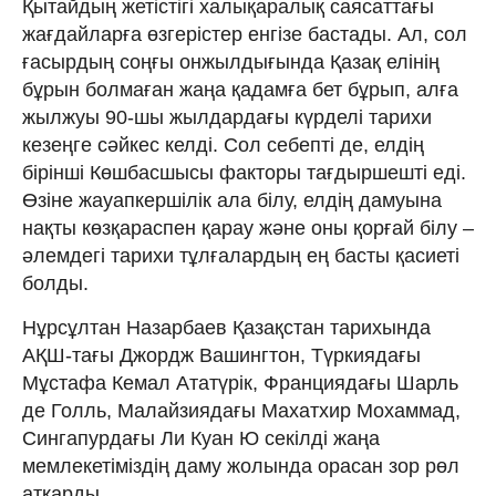
Қытайдың жетістігі халықаралық саясаттағы
жағдайларға өзгерістер енгізе бастады. Ал, сол
ғасырдың соңғы онжылдығында Қазақ елінің
бұрын болмаған жаңа қадамға бет бұрып, алға
жылжуы 90-шы жылдардағы күрделі тарихи
кезеңге сәйкес келді. Сол себепті де, елдің
бірінші Көшбасшысы факторы тағдыршешті еді.
Өзіне жауапкершілік ала білу, елдің дамуына
нақты көзқараспен қарау және оны қорғай білу –
әлемдегі тарихи тұлғалардың ең басты қасиеті
болды.
Нұрсұлтан Назарбаев Қазақстан тарихында
АҚШ-тағы Джордж Вашингтон, Түркиядағы
Мұстафа Кемал Ататүрік, Франциядағы Шарль
де Голль, Малайзиядағы Махатхир Мохаммад,
Сингапурдағы Ли Куан Ю секілді жаңа
мемлекетіміздің даму жолында орасан зор рөл
атқарды.