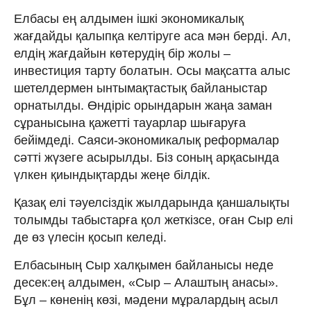
Елбасы ең алдымен ішкі экономикалық
жағдайды қалыпқа келтіруге аса мән берді. Ал,
елдің жағдайын көтерудің бір жолы –
инвестиция тарту болатын. Осы мақсатта алыс
шетелдермен ынтымақтастық байланыстар
орнатылды. Өндіріс орындарын жаңа заман
сұранысына қажетті тауарлар шығаруға
бейімдеді. Саяси-экономикалық реформалар
сәтті жүзеге асырылды. Біз соның арқасында
үлкен қиындықтарды жеңе білдік.
Қазақ елі тәуелсіздік жылдарында қаншалықты
толымды табыстарға қол жеткізсе, оған Сыр елі
де өз үлесін қосып келеді.
Елбасының Сыр халқымен байланысы неде
десек:ең алдымен, «Сыр – Алаштың анасы».
Бұл – көненің көзі, мәдени мұралардың асыл