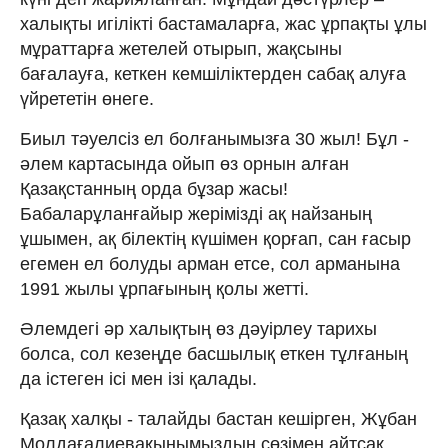
халықты игілікті бастамаларға, жас ұрпақты ұлы
мұраттарға жетелей отырып, жақсыны
бағалауға, кеткен кемшіліктерден сабақ алуға
үйрететін өнеге.
Биыл тәуелсіз ел болғанымызға 30 жыл! Бұл -
әлем картасында ойып өз орнын алған
Қазақстанның орда бұзар жасы!
Бабаларұланғайыр жерімізді ақ найзаның
ұшымен, ақ білектің күшімен қорғап, сан ғасыр
егемен ел болуды арман етсе, сол арманына
1991 жылы ұрпағының қолы жетті.
Әлемдегі әр халықтың өз дәуірлеу тарихы
болса, сол кезеңде басшылық еткен тұлғаның
да істеген ісі мен ізі қалады.
Қазақ халқы - талайды бастан кешірген, Жұбан
Молдағалиевақынымыздың сөзімен айтсақ,