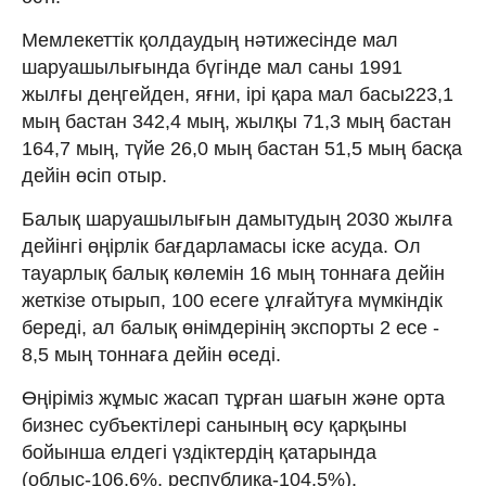
Мемлекеттік қолдаудың нәтижесінде мал
шаруашылығында бүгінде мал саны 1991
жылғы деңгейден, яғни, ірі қара мал басы223,1
мың бастан 342,4 мың, жылқы 71,3 мың бастан
164,7 мың, түйе 26,0 мың бастан 51,5 мың басқа
дейін өсіп отыр.
Балық шаруашылығын дамытудың 2030 жылға
дейінгі өңірлік бағдарламасы іске асуда. Ол
тауарлық балық көлемін 16 мың тоннаға дейін
жеткізе отырып, 100 есеге ұлғайтуға мүмкіндік
береді, ал балық өнімдерінің экспорты 2 есе -
8,5 мың тоннаға дейін өседі.
Өңіріміз жұмыс жасап тұрған шағын және орта
бизнес субъектілері санының өсу қарқыны
бойынша елдегі үздіктердің қатарында
(облыс-106,6%, республика-104,5%).