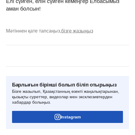
Елі сүйген, елін сүйген кемеңгер Елбасымыз
аман болсын!
Мәтіннен қате тапсаңыз,
бізге жазыңыз
Барлығын бірінші болып біліп отырыңыз
Бізге жазылып, Қазақстанның өзекті жаңалықтарынан,
қызықты суреттер, видеолар мен эксклюзивтерден
хабардар болыңыз.
Instagram