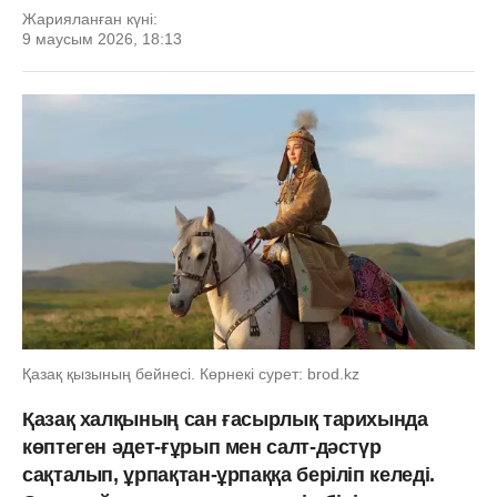
Жарияланған күні:
9 маусым 2026, 18:13
Қазақ қызының бейнесі. Көрнекі сурет: brod.kz
Қазақ халқының сан ғасырлық тарихында
көптеген әдет-ғұрып мен салт-дәстүр
сақталып, ұрпақтан-ұрпаққа беріліп келеді.