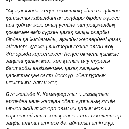
"Ақиқатында, кеңес өкіметінің әйел теңдігіне
қатысты қабылданған заңдары бірден жүзеге
аса қойған жоқ, оның үстіне патриархалдық
қоғаммен өмір сүрген қазақ халқы оларды
бірден қабылдамады, ауылды жерлердегі қазақ
әйелдері бұл жеңілдіктерді сезіне алған жоқ.
Жоғарыда көрсетілген Кеңес өкіметі қылмыс
заңына қалың мал, көп қатын алу туралы
баптарды енгізгенмен, қазақ халқының
қалыптасқан салт-дәстүр, әдетғұрпын
ығыстыра алған жоқ.
Бұл жөнінде Қ. Кемеңгерұлы: "...қазақтың
ертеден келе жатқан әдет-ғұрпының күшін
бірден жойып жібере алмады,қалың малды
көрсетпей алып, көп қатын алғысы келгендер
заңды аттап өтпесе де, айналып өтіп жүр,