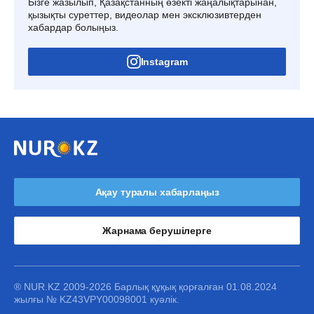
Бізге жазылып, Қазақстанның өзекті жаңалықтарынан,
қызықты суреттер, видеолар мен эксклюзивтерден
хабардар болыңыз.
Instagram
Ақау туралы хабарлаңыз
Жарнама берушілерге
® NUR.KZ 2009-2026 Барлық құқық қорғалған 01.08.2024
жылғы № KZ43VPY00098001 куәлік.