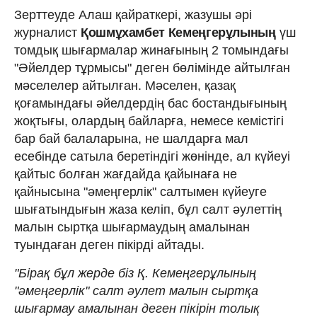
Зерттеуде Алаш қайраткері, жазушы әрі
журналист
Қошмұхамбет Кемеңгерұлының
үш
томдық шығармалар жинағының 2 томындағы
"Әйелдер тұрмысы" деген бөлімінде айтылған
мәселелер айтылған. Мәселен, қазақ
қоғамындағы әйелдердің бас бостандығының
жоқтығы, олардың байларға, немесе кемістігі
бар бай балаларына, не шалдарға мал
есебінде сатыла беретіндігі жөнінде, ал күйеуі
қайтыс болған жағдайда қайынаға не
қайнысына "әмеңгерлік" салтымен күйеуге
шығатындығын жаза келіп, бұл салт әулеттің
малын сыртқа шығармаудың амалынан
туындаған деген пікірді айтады.
"Бірақ бұл жерде біз Қ. Кемеңгерұлының
"әмеңгерлік" салт әулет малын сыртқа
шығармау амалынан деген пікірін толық