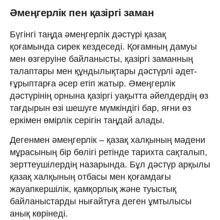
Әмеңгерлік пен қазіргі заман
Бүгінгі таңда әмеңгерлік дәстүрі қазақ
қоғамында сирек кездеседі. Қоғамның дамуы
мен өзгеруіне байланысты, қазіргі заманның
талаптары мен құндылықтары дәстүрлі әдет-
ғұрыптарға әсер етіп жатыр. Әмеңгерлік
дәстүрінің орнына қазіргі уақытта әйелдердің өз
тағдырын өзі шешуге мүмкіндігі бар, яғни өз
еркімен өмірлік серігін таңдай алады.
Дегенмен әмеңгерлік – қазақ халқының мәдени
мұрасының бір бөлігі ретінде тарихта сақталып,
зерттеушілердің назарында. Бұл дәстүр арқылы
қазақ халқының отбасы мен қоғамдағы
жауапкершілік, қамқорлық және туыстық
байланыстарды нығайтуға деген ұмтылысы
анық көрінеді.