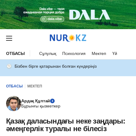
ОТБАСЫ
Сұлулық
Психология
Мектеп
Үй
Бізбен бірге қатарынан болған күндеріңіз
ОТБАСЫ
МЕКТЕП
Ардақ Құлтай
Бұрынғы қызметкер
Қазақ даласындағы неке заңдары:
әмеңгерлік туралы не білесіз