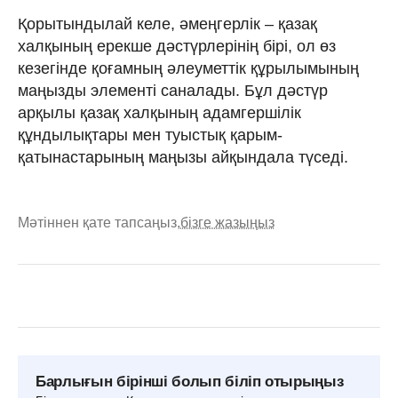
Қорытындылай келе, әмеңгерлік – қазақ
халқының ерекше дәстүрлерінің бірі, ол өз
кезегінде қоғамның әлеуметтік құрылымының
маңызды элементі саналады. Бұл дәстүр
арқылы қазақ халқының адамгершілік
құндылықтары мен туыстық қарым-
қатынастарының маңызы айқындала түседі.
Мәтіннен қате тапсаңыз,
бізге жазыңыз
Барлығын бірінші болып біліп отырыңыз