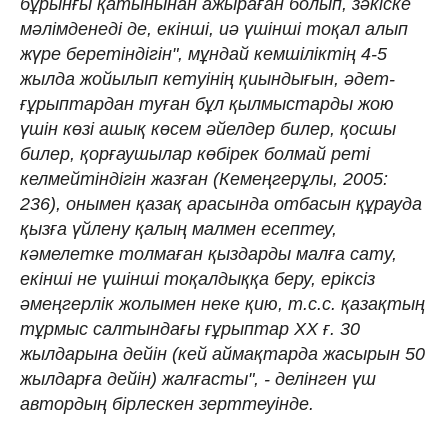
бұрынғы қатынынан ажыраған болып, зәкіске
мәлімденеді де, екінші, иә үшінші тоқал алып
жүре беретіндігін", мұндай кемшіліктің 4-5
жылда жойылып кетуінің қиындығын, әдет-
ғұрыптардан туған бұл қылмыстарды жою
үшін көзі ашық көсем әйелдер билер, қосшы
билер, қорғаушылар көбірек болмай реті
келмейтіндігін жазған (Кемеңгерұлы, 2005:
236), онымен қазақ арасында отбасын құрауда
қызға үйлену қалың малмен есептеу,
кәмелетке толмаған қыздарды малға сату,
екінші не үшінші тоқалдыққа беру, еріксіз
әмеңгерлік жолымен неке қию, т.с.с. қазақтың
тұрмыс салтындағы ғұрыптар ХХ ғ. 30
жылдарына дейін (кей аймақтарда жасырын 50
жылдарға дейін) жалғасты", - делінген үш
автордың бірлескен зерттеуінде.