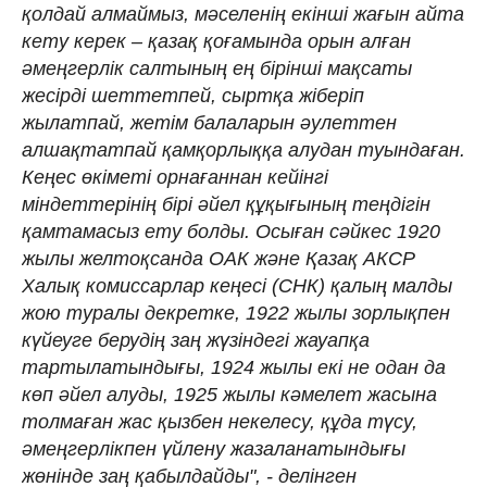
қолдай алмаймыз, мәселенің екінші жағын айта
кету керек – қазақ қоғамында орын алған
әмеңгерлік салтының ең бірінші мақсаты
жесірді шеттетпей, сыртқа жіберіп
жылатпай, жетім балаларын әулеттен
алшақтатпай қамқорлыққа алудан туындаған.
Кеңес өкіметі орнағаннан кейінгі
міндеттерінің бірі әйел құқығының теңдігін
қамтамасыз ету болды. Осыған сәйкес 1920
жылы желтоқсанда ОАК және Қазақ АКСР
Халық комиссарлар кеңесі (СНК) қалың малды
жою туралы декретке, 1922 жылы зорлықпен
күйеуге берудің заң жүзіндегі жауапқа
тартылатындығы, 1924 жылы екі не одан да
көп әйел алуды, 1925 жылы кәмелет жасына
толмаған жас қызбен некелесу, құда түсу,
әмеңгерлікпен үйлену жазаланатындығы
жөнінде заң қабылдайды", - делінген