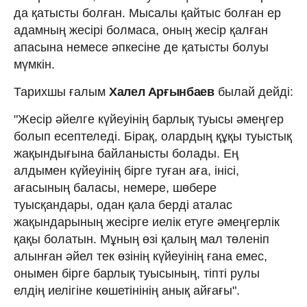
да қатысты болған. Мысалы қайтыс болған ер
адамның жесірі болмаса, оның жесір қалған
апасына немесе әпкесіне де қатысты болуы
мүмкін.
Тарихшы ғалым
Халел Арғынбаев
былай дейді:
"Жесір әйелге күйеуінің барлық туысы әмеңгер
болып есептеледі. Бірақ, олардың құқы туыстық
жақындығына байланысты болады. Ең
алдымен күйеуінің бірге туған аға, інісі,
ағасының баласы, немере, шөбере
туысқандары, одан қала берді аталас
жақындарының жесірге иелік етуге әмеңгерлік
қақы болатын. Мұның өзі қалың мал төленіп
алынған әйел тек өзінің күйеуінің ғана емес,
онымен бірге барлық туысының, тіпті рулы
елдің иелігіне көшетінінің анық айғағы".