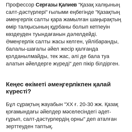
Профессор
Серғазы Қалиев
"Қазақ халқының
салт-дәстүрлері" ғылыми еңбегінде "Қазақтың
әмеңгерлік салты қара жамылған шаңырақтың
өмір талқысының құрбаны болып кетпеуін
көздеуден туындағанын дәлелдейді.
Әмеңгерлік салты жасы келген, үйлібаранды,
балалы-шағалы әйел жесір қалғанда
қолданылмайды, тек жас, әлі де бала туа
алатын әйелдерге жүреді" деп пікір білдірген.
Кеңес өкіметі әмеңгерлікпен қалай
күресті?
Бұл сұрақтың жауабын "ХХ ғ. 20-30 жж. Қазақ
қоғамындағы әйелдер мәселесіндегі әдет-
ғұрып, салт-дәстүрлердің орны" деп аталған
зерттеуден таптық.