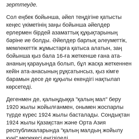
зерттеуде.
Сол еңбек бойынша, әйел теңдігіне қатысты
кеңес үкіметінің заңы бойынша әйелдер
ерлермен бірдей азаматтық құқықтарының
бәріне ие болды. Әйелдер барлық әлеуметтік,
мемлекеттік жұмыстарға қатыса алатын, заң
бойынша қыз бала 16-ға жеткенше ғана ата-
ананың қарауында болып, бұл жасқа жеткеннен
кейін ата-анасының рұқсатынсыз, қыз кімге
барамын десе де құқылы екендігі нақтылап
көрсетеді.
Дегенмен де, қалыңдыққа "қалың мал" беру
1920 жылы жойылғанмен, онымен жоспарлы
түрде күрес 1924 жылы басталады. Сондықтан
1924 жылы Қазақстан және Орта Азия
республикаларында "қалың малдың жойылу
күні" мерекесі енгізіледі.