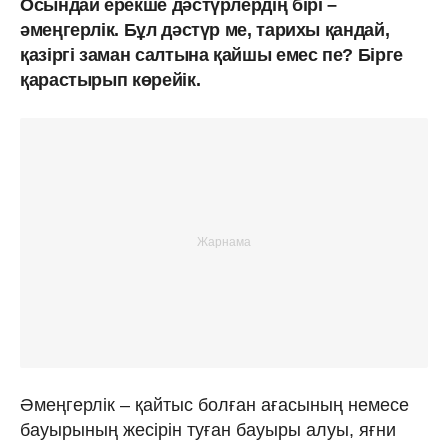
Осындай ерекше дәстүрлердің бірі –
әмеңгерлік. Бұл дәстүр ме, тарихы қандай,
қазіргі заман салтына қайшы емес пе? Бірге
қарастырып көрейік.
Әмеңгерлік – қайтыс болған ағасының немесе
бауырының жесірін туған бауыры алуы, яғни