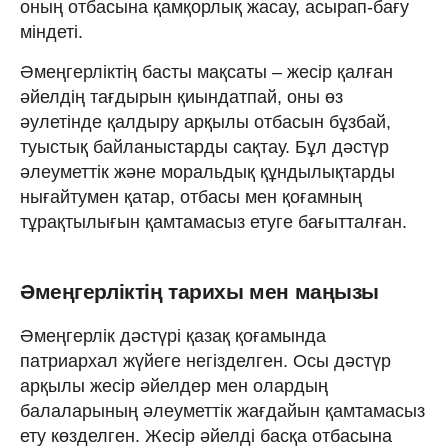
оның отбасына қамқорлық жасау, асырап-бағу
міндеті.
Әмеңгерліктің басты мақсаты – жесір қалған
әйелдің тағдырын қиындатпай, оны өз
әулетінде қалдыру арқылы отбасын бұзбай,
туыстық байланыстарды сақтау. Бұл дәстүр
әлеуметтік және моральдық құндылықтарды
нығайтумен қатар, отбасы мен қоғамның
тұрақтылығын қамтамасыз етуге бағытталған.
Әмеңгерліктің тарихы мен маңызы
Әмеңгерлік дәстүрі қазақ қоғамында
патриархал жүйеге негізделген. Осы дәстүр
арқылы жесір әйелдер мен олардың
балаларының әлеуметтік жағдайын қамтамасыз
ету көзделген. Жесір әйелді басқа отбасына