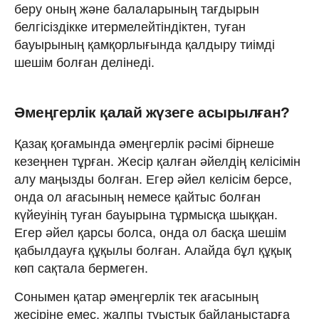
беру оның және балаларының тағдырын
белгісіздікке итермелейтіндіктен, туған
бауырының қамқорлығында қалдыру тиімді
шешім болған делінеді.
Әмеңгерлік қалай жүзеге асырылған?
Қазақ қоғамында әмеңгерлік рәсімі бірнеше
кезеңнен тұрған. Жесір қалған әйелдің келісімін
алу маңызды болған. Егер әйел келісім берсе,
онда ол ағасының немесе қайтыс болған
күйеуінің туған бауырына тұрмысқа шыққан.
Егер әйел қарсы болса, онда ол басқа шешім
қабылдауға құқылы болған. Алайда бұл құқық
көп сақтала бермеген.
Сонымен қатар әмеңгерлік тек ағасының
жесіріне емес, жалпы туыстық байланыстарға