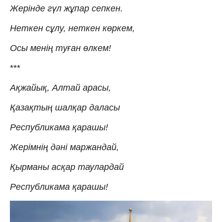
Жерінде гүл жұпар сепкен.
Неткен сұлу, неткен көркем,
Осы менің туған өлкем!
***
Ақжайық, Алтай арасы,
Қазақтың шалқар даласы
Республикама қарашы!
Жерімнің дәні маржандай,
Қырманы асқар таулардай
Республикама қарашы!