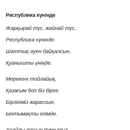
Республика күнінде
Жарқырай түс, жайнай түс,
Республика күнінде.
Шаттық әуен байқалсын,
Қуанышты үніңде.
Мерекені тойлайық,
Қазағым боп біз бірге.
Бірлігіміз жарассын,
Ынтымақты елімде.
Арайлы атсын таңымыз,