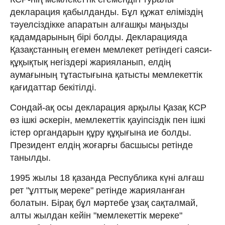
декларация қабылданды. Бұл құжат еліміздің
тәуелсіздікке апаратын алғашқы маңызды
қадамдарының бірі болды. Декларацияда
Қазақстанның егемен мемлекет ретіндегі саяси-
құқықтық негіздері жарияланып, елдің
аумағының тұтастығына қатысты мемлекеттік
қағидаттар бекітілді.
Сондай-ақ осы декларация арқылы Қазақ КСР
өз ішкі әскерін, мемлекеттік қауіпсіздік пен ішкі
істер органдарын құру құқығына ие болды.
Президент елдің жоғарғы басшысы ретінде
танылды.
1995 жылы 18 қазанда Республика күні алғаш
рет "ұлттық мереке" ретінде жарияланған
болатын. Бірақ бұл мәртебе ұзақ сақталмай,
алты жылдан кейін "мемлекеттік мереке"