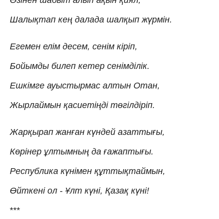
Өзінен шабыт алып ақын қиял,
Шалықтап кең далада шалқып жүрмін.
Егемен елім десем, сенім кіріп,
Бойымды билеп кетер сенімділік.
Ешкімге ауыстырмас алтын Отан,
Жырлаймын қасиетіңді төгілдіріп.
Жарқырап жанған күндей азаттығы,
Көрінер ұлтымның да ғажаптығы.
Республика күнімен құттықтаймын,
Өйткені ол - Ұлт күні, Қазақ күні!
***