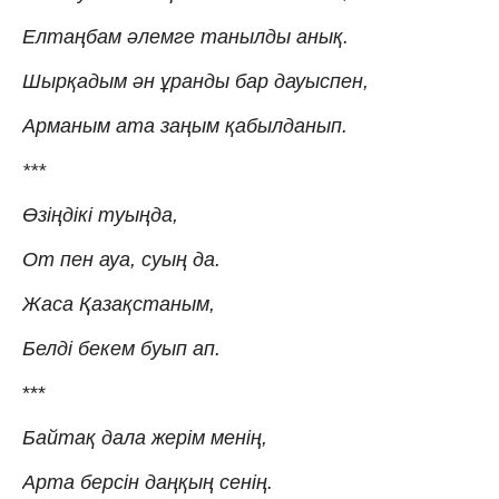
Елтаңбам әлемге танылды анық.
Шырқадым ән ұранды бар дауыспен,
Арманым ата заңым қабылданып.
***
Өзіңдікі туыңда,
От пен ауа, суың да.
Жаса Қазақстаным,
Белді бекем буып ап.
***
Байтақ дала жерім менің,
Арта берсін даңқың сенің.