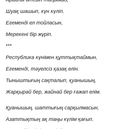
Шуақ шашып, күн күліп.
Егеменді ел тойласын,
Мерекені бір жүріп.
***
Республика күнімен құттықтаймын,
Егеменді, тәуелсіз қазақ елін.
Тыныштығың сақталып, қуанышың,
Жарқырай бер, жайнай бер ғажап елім.
Қуанышың, шаттығың сарқылмасын,
Азаттықтың ақ таңы күлім қағып.