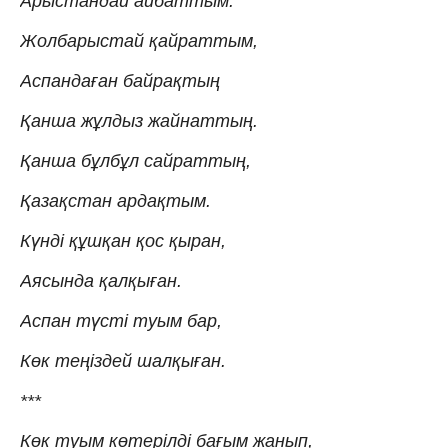
Арыстандай айбаттым.
Жолбарыстай қайраттым,
Аспандаған байрақтың
Қанша жұлдыз жайнаттың.
Қанша бұлбұл сайраттың,
Қазақстан ардақтым.
Күнді құшқан қос қыран,
Аясында қалқыған.
Аспан түсті туым бар,
Көк теңіздей шалқыған.
***
Көк туым көтерілді бағым жанып,