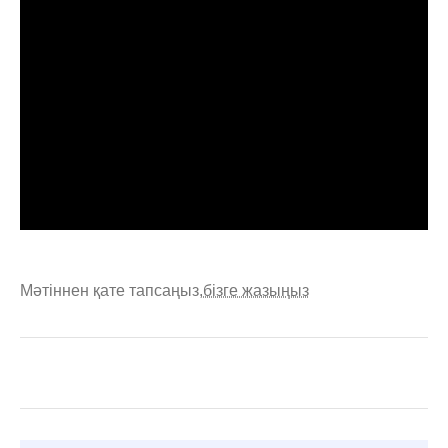
Мәтіннен қате тапсаңыз,
бізге жазыңыз