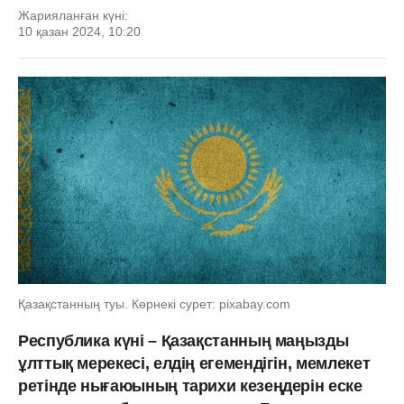
Жарияланған күні:
10 қазан 2024, 10:20
Қазақстанның туы. Көрнекі сурет: pixabay.com
Республика күні – Қазақстанның маңызды
ұлттық мерекесі, елдің егемендігін, мемлекет
ретінде нығаюының тарихи кезеңдерін еске