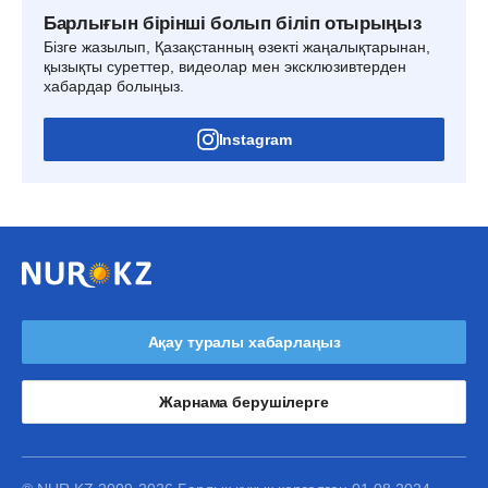
Барлығын бірінші болып біліп отырыңыз
Бізге жазылып, Қазақстанның өзекті жаңалықтарынан,
қызықты суреттер, видеолар мен эксклюзивтерден
хабардар болыңыз.
Instagram
Ақау туралы хабарлаңыз
Жарнама берушілерге