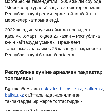
мәртебесіне төмендетілді. 2009 жылы сәуірде
"Мерекелер туралы" заңға өзгерістер енгізіліп,
Республика күні ресми түрде тойланбайтын
мерекелер қатарына енді.
2022 жылдың маусым айында президент
Қасым-Жомарт Тоқаев 25 қазан – Республика
күнін қайтаруды ұсынды. Президент
тапсырмасына сәйкес 25 қазан ұлттық мереке –
Республика күні болып белгіленді.
Республика күніне арналған тақпақтар
топтамасы
Бұл жазбамызда
ustaz.kz
,
bilimsite.kz
,
ziatker.kz
,
baikau.kz
сайттарында жарияланған
тақпақтарды бір жерге топтастырдық.