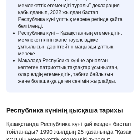
мемлекеттік егемендігі туралы" декларация
қабылданып, 2022 жылдан бастап
Республика күні ұлттық мереке ретінде қайта
белгіленді.
Республика күні – Қазақстанның егемендігін,
мемлекеттілігін және тәуелсіздікке
ұмтылысын дәріптейтін маңызды ұлттық
мереке.
Мақалада Республика күніне арналған
көптеген патриоттық тақпақтар ұсынылған,
олар елдің егемендігін, табиғи байлығын
және болашаққа деген сенімін жырлайды.
Республика күнінің қысқаша тарихы
Қазақстанда Республика күні қай кезден бастап
тойланады? 1990 жылдың 25 қазанында "Қазақ
КСР-нің мемлекеттік егемендігі туралы"