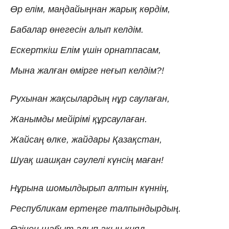
Өр елім, маңдайыңнан жарық көрдім,
Бабалар өнегесін алып келдім.
Ескерткіш Елім үшін орнатпасам,
Мына жалған өмірге неғып келдім?!
Рухынан жақсылардың нұр саулаған,
Жанымды мейірімі құрсаулаған.
Жайсаң өлке, жайдары Қазақстан,
Шуақ шашқан сәулелі күнсің маған!
Нұрына шомылдырып алтын күннің,
Республикам ертеңге талпындырдың.