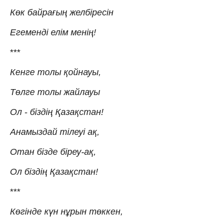
Көк байрағың желбіресін
Егеменді елім менің!
***
Кенге толы қойнауы,
Төлге толы жайлауы
Ол - біздің Қазақстан!
Анамыздай тілеуі ақ,
Отан бізде біреу-ақ,
Ол біздің Қазақстан!
***
Көгінде күн нұрын төккен,