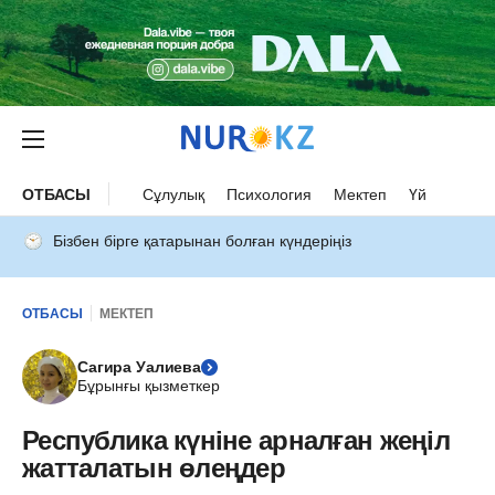
ОТБАСЫ
Сұлулық
Психология
Мектеп
Үй
Бізбен бірге қатарынан болған күндеріңіз
ОТБАСЫ
МЕКТЕП
Сагира Уалиева
Бұрынғы қызметкер
Республика күніне арналған жеңіл
жатталатын өлеңдер