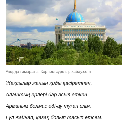
Ақорда ғимараты. Көрнекі сурет: pixabay.com
Жақсылар жанын қиды қасіретпен,
Алаштың ерлері бар асыл өткен.
Арманым болмас еді-ау туған елім,
Гүл жайнап, қазақ болып тасып өтсем.