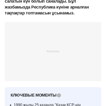
салатын күн болып саналады. Бұл
жазбамызда Республика күніне арналған
тақпақтар топтамасын ұсынамыз.
КЛЮЧЕВЫЕ МОМЕНТЫ
1990 жылы 25 қазанда "Қазақ КСР-нің