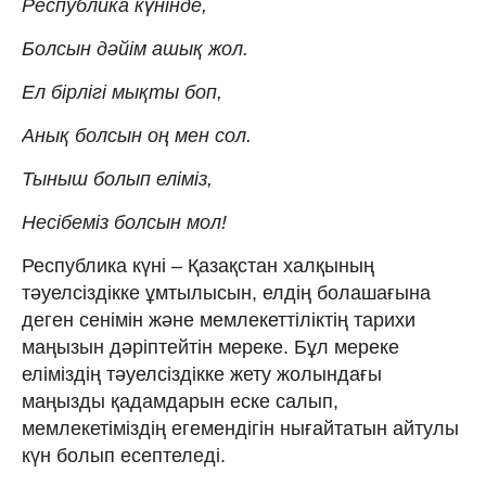
Республика күнінде,
Болсын дәйім ашық жол.
Ел бірлігі мықты боп,
Анық болсын оң мен сол.
Тыныш болып еліміз,
Несібеміз болсын мол!
Республика күні – Қазақстан халқының
тәуелсіздікке ұмтылысын, елдің болашағына
деген сенімін және мемлекеттіліктің тарихи
маңызын дәріптейтін мереке. Бұл мереке
еліміздің тәуелсіздікке жету жолындағы
маңызды қадамдарын еске салып,
мемлекетіміздің егемендігін нығайтатын айтулы
күн болып есептеледі.