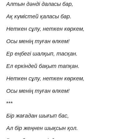
Алтын дәнді даласы бар,
Ақ күмістей қаласы бар.
Неткен сұлу, неткен көркем,
Осы менің туған өлкем!
Ер еңбегі шалқып, тасқан.
Ел еркіндей бақыт тапқан.
Неткен сұлу, неткен көркем,
Осы менің туған өлкем!
***
Бір жағадан шығып бас,
Ал бір жеңнен шықсын қол.