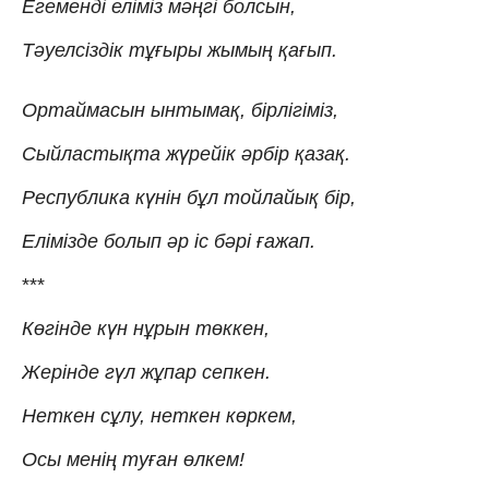
Егеменді еліміз мәңгі болсын,
Тәуелсіздік тұғыры жымың қағып.
Ортаймасын ынтымақ, бірлігіміз,
Сыйластықта жүрейік әрбір қазақ.
Республика күнін бұл тойлайық бір,
Елімізде болып әр іс бәрі ғажап.
***
Көгінде күн нұрын төккен,
Жерінде гүл жұпар сепкен.
Неткен сұлу, неткен көркем,
Осы менің туған өлкем!