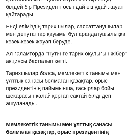
білдей бір Президенті осындай екі ұдай жауап
қайтарады.
Енді еліміздің тарихшылар, саясаттанушылар
мен депутаттар қауымы бұл араңдатушылыққа
кезек-кезек жауап беруде.
Ал ғаламторда "Путинге тарих оқулығын жібер"
акциясы басталып кетті.
Тарихшылар болса, мемлекеттік танымы мен
ұлттық санасы болмаған қазақтар, орыс
президентінің пайымынша, ғасырлар бойы
шекарасын қалай қорғап сақтай білді деп
ашуланады.
Мемлекеттік танымы мен ұлттық санасы
болмаған қазақтар, орыс президентінің