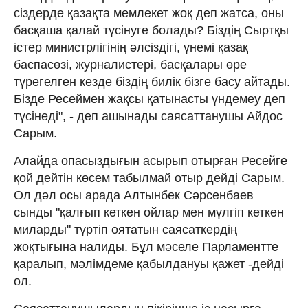
сіздерде қазақта мемлекет жоқ деп жатса, оны
басқаша қалай түсінуге болады? Біздің Сыртқы
істер министрлігінің әлсіздігі, үнемі қазақ
баспасөзі, журналистері, басқалары өре
түрегелген кезде біздің билік бізге басу айтады.
Бізде Ресеймен жақсы қатынасты үндемеу деп
түсінеді", - деп ашынады саясаттанушы Айдос
Сарым.
Алайда опасыздығын асырып отырған Ресейге
қой дейтін көсем табылмай отыр дейді Сарым.
Ол дәл осы арада Алтынбек Сәрсенбаев
сынды "қалғып кеткен ойлар мен мүлгіп кеткен
миларды" түртіп оятатын саясаткердің
жоқтығына налиды. Бұл мәселе Парламентте
қаралып, мәлімдеме қабылдануы қажет -дейді
ол.