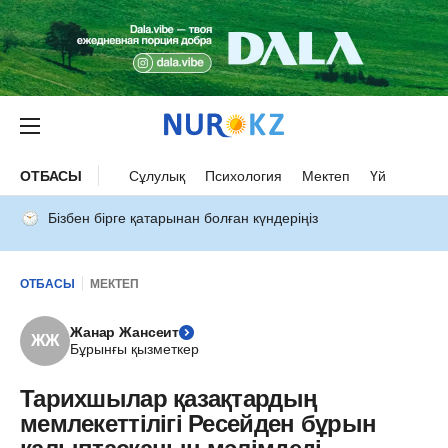
ОТБАСЫ
Сұлулық
Психология
Мектеп
Үй
Бізбен бірге қатарынан болған күндеріңіз
ОТБАСЫ
МЕКТЕП
Жанар Жансеит
ЖЖ
Бұрынғы қызметкер
Тарихшылар қазақтардың
мемлекеттілігі Ресейден бұрын