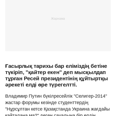
Ғасырлық тарихы бар еліміздің бетіне
түкіріп, "қайтер екен" деп мысқылдап
тұрған Ресей президентінің құйтыртқы
әрекеті елді өре түрегелтті.
Владимир Путин бүкілресейлік "Селигер-2014"
жастар форумы кезінде студенттердің
"Нұрсұлтан кетсе Қазақстанда Украина жағдайы
қайталана ма?" деген сауалына бір елдің