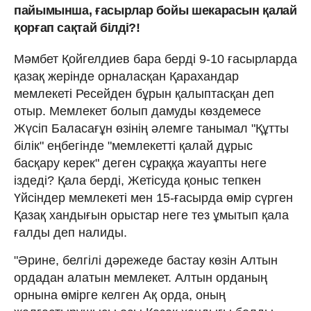
пайымынша, ғасырлар бойы шекарасын қалай
қорғап сақтай білді?!
Мәмбет Қойгелдиев бара берді 9-10 ғасырларда
қазақ жерінде орналасқан Қарахандар
мемлекеті Ресейден бұрын қалыптасқан деп
отыр. Мемлекет болып дамуды көздемесе
Жүсіп Баласағұн өзінің әлемге танымал "Құтты
білік" еңбегінде "мемлекетті қалай дұрыс
басқару керек" деген сұраққа жауапты неге
іздеді? Қала берді, Жетісуда қоныс тепкен
Үйсіндер мемлекеті мен 15-ғасырда өмір сүрген
Қазақ хандығын орыстар неге тез ұмытып қала
ғалды деп налиды.
"Әрине, белгілі дәрежеде бастау көзін Алтын
ордадан алатын мемлекет. Алтын орданың
орнына өмірге келген Ақ орда, оның