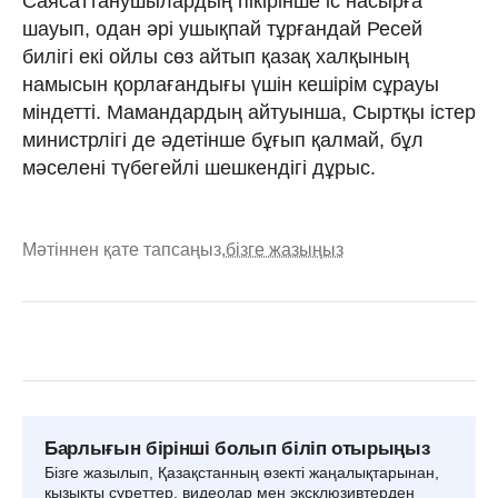
Саясаттанушылардың пікірінше іс насырға
шауып, одан әрі ушықпай тұрғандай Ресей
билігі екі ойлы сөз айтып қазақ халқының
намысын қорлағандығы үшін кешірім сұрауы
міндетті. Мамандардың айтуынша, Сыртқы істер
министрлігі де әдетінше бұғып қалмай, бұл
мәселені түбегейлі шешкендігі дұрыс.
Мәтіннен қате тапсаңыз,
бізге жазыңыз
Барлығын бірінші болып біліп отырыңыз
Бізге жазылып, Қазақстанның өзекті жаңалықтарынан,
қызықты суреттер, видеолар мен эксклюзивтерден