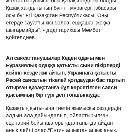
жалғастырушысы осы Қазақ хандығы болды.
Қазақ хандығының бүгінгі мұрагері, ізбасары
осы бүгінгі Қазақстан Республикасы. Оны
егерде сауатты кісі болса, ешқашан жоққа
шығармайды", - деді тарихшы Мәмбет
Қойгелдиев.
Ал саясаттанушылар Кеден одағы мен
Еуразиялық одаққа қатысты сыни пікірлерді
кейінгі кезде жиі айтып, Украинаға қатысты
Ресей саясатын тікелей қолдаудан бас тартып
отырған Қазақстанға бұл көрсетілген саяси
қысымның бір түрі деп топшылауда.
Қазақтың қытығына тиетін жымысқы сөздердің
алдын-ала дайындалып, ойластырылған
сценарий бойынша орындалғаны да айдан
анық дейді олар."Путин ашықтан ашық анық,