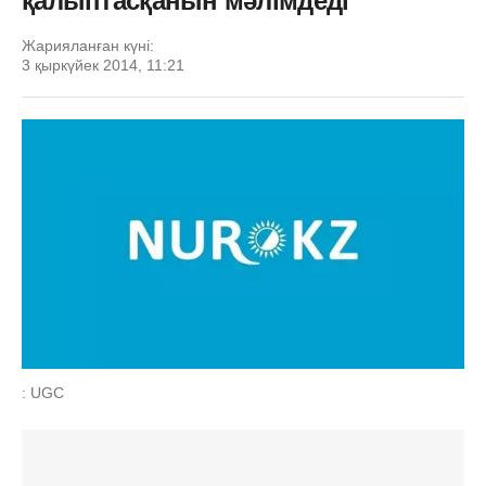
қалыптасқанын мәлімдеді
Жарияланған күні:
3 қыркүйек 2014, 11:21
: UGC