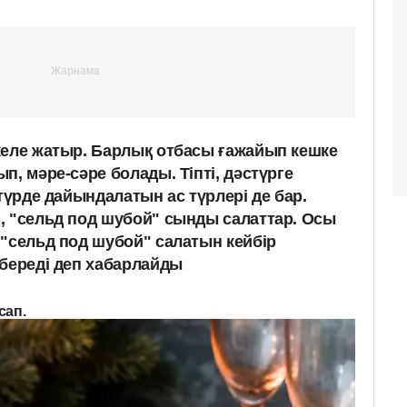
келе жатыр. Барлық отбасы ғажайып кешке
п, мәре-сәре болады. Тіпті, дәстүрге
 түрде дайындалатын ас түрлері де бар.
, "сельд под шубой" сынды салаттар. Осы
 "сельд под шубой" салатын кейбір
 береді деп хабарлайды
сап.