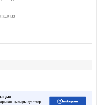
 жазыңыз
рыңыз
Instagram
тарынан, қызықты суреттер,