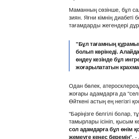
Маманның сөзінше, бұл са
зиян. Яғни кімнің диабеті
тағамдарды жегендері дұр
"Бұл тағамның құрамын
болып көрінеді. Алайд
өңдеу кезінде бұл ингр
жоғарылататын крахмал
Одан бөлек, атеросклерозд
жоғары адамдарға да "сел
Өйткені астың ең негізгі қ
"Бәріңізге белгілі болар, 
тамырлары ісініп, қысым к
сол адамдарға бұл өнім қ
жемеуге кеңес беремін
", 