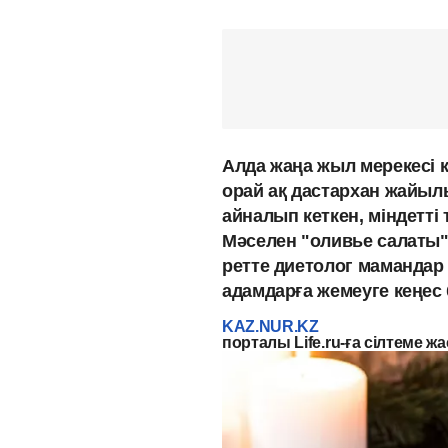
Алда жаңа жыл мерекесі 
орай ақ дастархан жайылы
айналып кеткен, міндетті
Мәселен "оливье салаты"
ретте диетолог мамандар
адамдарға жемеуге кеңес
KAZ.NUR.KZ
порталы Life.ru-ға сілтеме жа