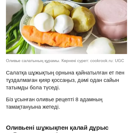
Оливье салатының құрамы. Көрнекі сурет: cookrook.ru: UGC
Салатқа шұжықтың орнына қайнатылған ет пен
тұздалмаған қияр қоссаңыз, дәмі одан сайын
татымды бола түседі.
Біз ұсынған оливье рецепті 8 адамның
тамақтануына жетеді.
Оливьені шұжықпен қалай дұрыс