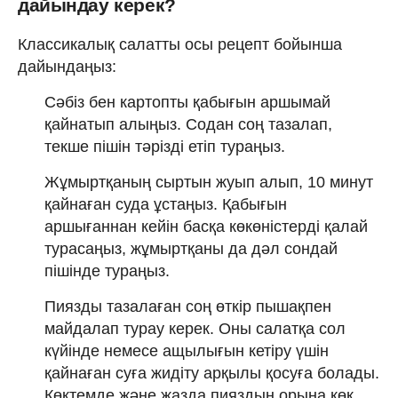
дайындау керек?
Классикалық салатты осы рецепт бойынша
дайындаңыз:
Сәбіз бен картопты қабығын аршымай
қайнатып алыңыз. Содан соң тазалап,
текше пішін тәрізді етіп тураңыз.
Жұмыртқаның сыртын жуып алып, 10 минут
қайнаған суда ұстаңыз. Қабығын
аршығаннан кейін басқа көкөністерді қалай
турасаңыз, жұмыртқаны да дәл сондай
пішінде тураңыз.
Пиязды тазалаған соң өткір пышақпен
майдалап турау керек. Оны салатқа сол
күйінде немесе ащылығын кетіру үшін
қайнаған суға жидіту арқылы қосуға болады.
Көктемде және жазда пияздың орына көк