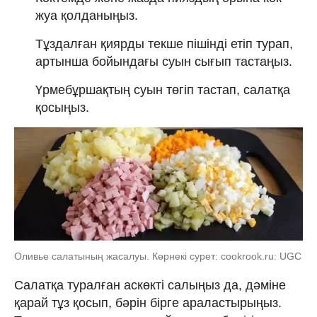
жуа қолданыңыз.
Тұздалған қиярды текше пішінді етіп турап,
артынша бойындағы суын сығып тастаңыз.
Үрмебұршақтың суын төгіп тастап, салатқа
қосыңыз.
Оливье салатының жасалуы. Көрнекі сурет: cookrook.ru: UGC
Салатқа туралған аскөкті салыңыз да, дәміне
қарай тұз қосып, бәрін бірге араластырыңыз.