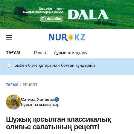
ТАҒАМ
Рецепт
Дұрыс тамақтану
Бізбен бірге қатарынан болған күндеріңіз
ТАҒАМ
РЕЦЕПТ
Сагира Уалиева
Бұрынғы қызметкер
Шұжық қосылған классикалық
оливье салатының рецепті