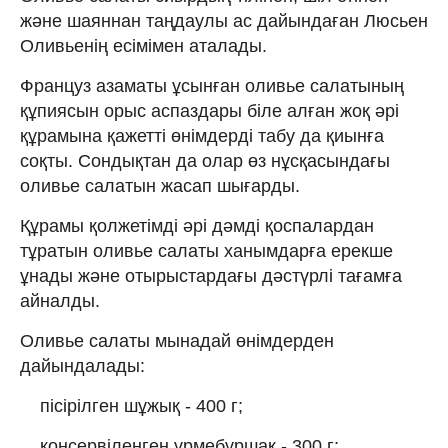
және шаяннан таңдаулы ас дайындаған Люсьен
Оливьенің есімімен аталады.
Француз азаматы ұсынған оливье салатының
құпиясын орыс аспаздары біле алған жоқ әрі
құрамына қажетті өнімдерді табу да қиынға
соқты. Сондықтан да олар өз нұсқасындағы
оливье салатын жасап шығарды.
Құрамы қолжетімді әрі дәмді қоспалардан
тұратын оливье салаты ханымдарға ерекше
ұнады және отырыстардағы дәстүрлі тағамға
айналды.
Оливье салаты мынадай өнімдерден
дайындалады:
пісірілген шұжық - 400 г;
консервіленген үрмебұршақ - 300 г;