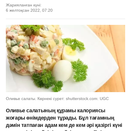
Жарияланған күні:
6 желтоқсан 2022, 07:20
Оливье салаты. Көрнекі сурет: shutterstock.com: UGC
Оливье салатының құрамы калориясы
жоғары өнімдерден тұрады. Бұл тағамның
дәмін татпаған адам кем де кем әрі қазіргі күні