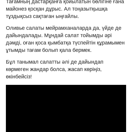
Тағамның дастарқанға қойылатын бөлігіне ғана
майонез қосқан дұрыс. Ал тоңазытқышқа
тұздықсыз сақтаған ыңғайлы.
Оливье салаты мейрамханаларда да, үйде де
дайындалады. Мұндай салат тойымды әрі
дәмді, оған қоса қымбатқа түспейтін құрамымен
ұтымды тағам болып қала бермек.
Бұл танымал салатты әлі де дайындап
көрмеген жандар болса, жасап көріңіз,
өкінбейсіз!