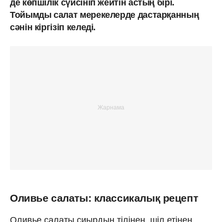
де көпшілік сүйсініп жейтін астың бірі.
Тойымды салат мерекелерде дастарқанның
сәнін кіргізіп келеді.
Оливье салаты: классикалық рецепт
Оливье салаты сиырдың тілінен, шіл етінен