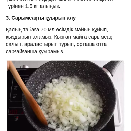
түрінен 1.5 кг алыңыз.
3. Сарымсақты қуырып алу
Қалың табаға 70 мл өсімдік майын құйып,
қыздырып аламыз. Қызған майға сарымсақ
салып, араластырып тұрып, орташа отта
сарғайғанша қуырамыз.