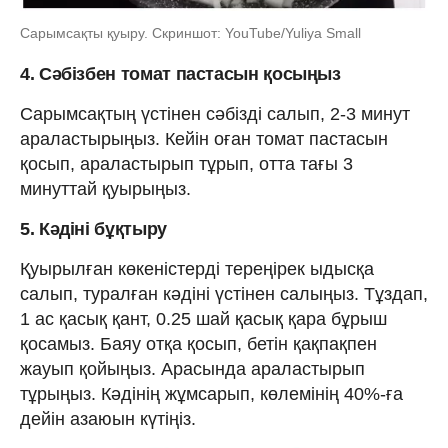
Сарымсақты қуыру. Скриншот: YouTube/Yuliya Small
4. Сәбізбен томат пастасын қосыңыз
Сарымсақтың үстінен сәбізді салып, 2-3 минут
араластырыңыз. Кейін оған томат пастасын
қосып, араластырып тұрып, отта тағы 3
минуттай қуырыңыз.
5. Кәдіні бұқтыру
Қуырылған көкеністерді тереңірек ыдысқа
салып, туралған кәдіні үстінен салыңыз. Тұздап,
1 ас қасық қант, 0.25 шай қасық қара бұрыш
қосамыз. Баяу отқа қосып, бетін қақпақпен
жауып қойыңыз. Арасында араластырып
тұрыңыз. Кәдінің жұмсарып, көлемінің 40%-ға
дейін азаюын күтіңіз.