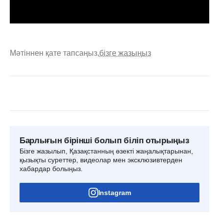
Мәтіннен қате тапсаңыз,
бізге жазыңыз
Барлығын бірінші болып біліп отырыңыз
Бізге жазылып, Қазақстанның өзекті жаңалықтарынан,
қызықты суреттер, видеолар мен эксклюзивтерден
хабардар болыңыз.
Instagram