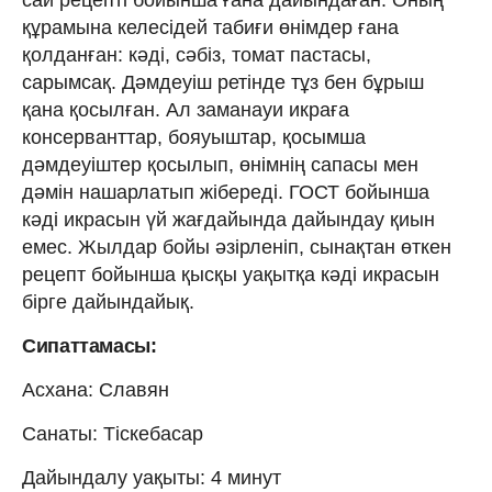
құрамына келесідей табиғи өнімдер ғана
қолданған: кәді, сәбіз, томат пастасы,
сарымсақ. Дәмдеуіш ретінде тұз бен бұрыш
қана қосылған. Ал заманауи икраға
консерванттар, бояуыштар, қосымша
дәмдеуіштер қосылып, өнімнің сапасы мен
дәмін нашарлатып жібереді. ГОСТ бойынша
кәді икрасын үй жағдайында дайындау қиын
емес. Жылдар бойы әзірленіп, сынақтан өткен
рецепт бойынша қысқы уақытқа кәді икрасын
бірге дайындайық.
Сипаттамасы:
Асхана: Славян
Санаты: Тіскебасар
Дайындалу уақыты: 4 минут