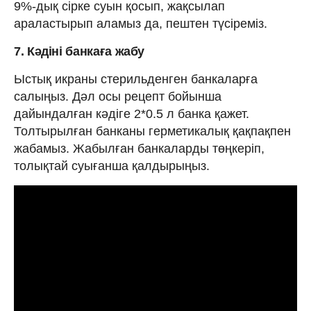
9%-дық сірке суын қосып, жақсылап
араластырып аламыз да, пештен түсіреміз.
7. Кәдіні банкаға жабу
Ыстық икраны стерильденген банкаларға
салыңыз. Дәл осы рецепт бойынша
дайындалған кәдіге 2*0.5 л банка қажет.
Толтырылған банканы герметикалық қақпақпен
жабамыз. Жабылған банкаларды төңкеріп,
толықтай суығанша қалдырыңыз.