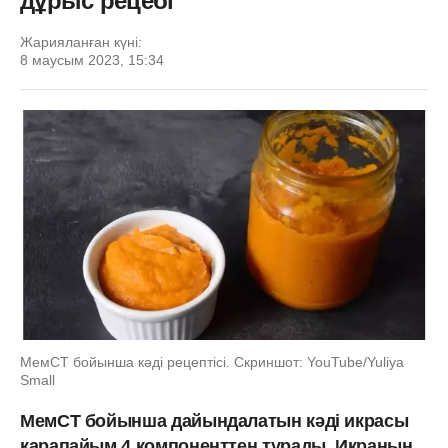
дұрыс рецебі
Жарияланған күні:
8 маусым 2023, 15:34
МемСТ бойынша кәді рецептісі. Скриншот: YouTube/Yuliya
Small
МемСТ бойынша дайындалатын кәді икрасы
қарапайым 4 компоненттен тұрады. Икраның