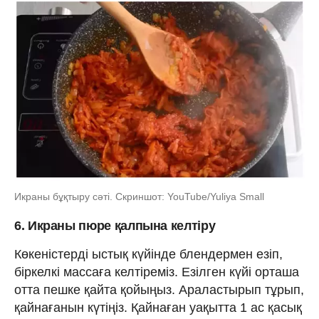
Икраны бұқтыру сәті. Скриншот: YouTube/Yuliya Small
6. Икраны пюре қалпына келтіру
Көкеністерді ыстық күйінде блендермен езіп,
біркелкі массаға келтіреміз. Езілген күйі орташа
отта пешке қайта қойыңыз. Араластырып тұрып,
қайнағанын күтіңіз. Қайнаған уақытта 1 ас қасық