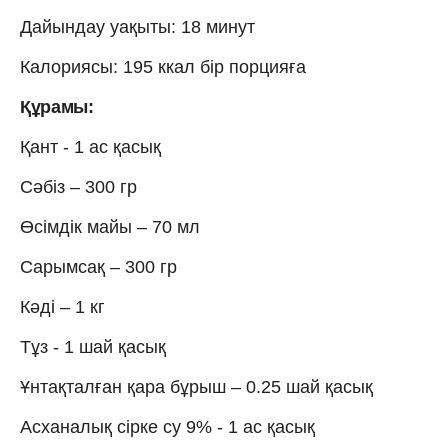
Дайындау уақыты: 18 минут
Калориясы: 195 ккал бір порцияға
Құрамы:
Қант - 1 ас қасық
Сәбіз – 300 гр
Өсімдік майы – 70 мл
Сарымсақ – 300 гр
Кәді – 1 кг
Тұз - 1 шай қасық
Ұнтақталған қара бұрыш – 0.25 шай қасық
Асханалық сірке су 9% - 1 ас қасық