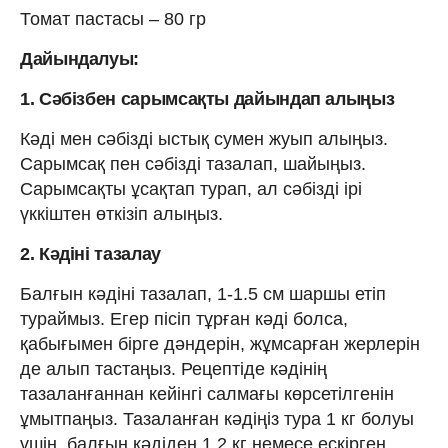
Томат пастасы – 80 гр
Дайындалуы:
1. Сәбізбен сарымсақты дайындап алыңыз
Кәді мен сәбізді ыстық сумен жуып алыңыз.
Сарымсақ пен сәбізді тазалап, шайыңыз.
Сарымсақты ұсақтап турап, ал сәбізді ірі
үккіштен өткізіп алыңыз.
2. Кәдіні тазалау
Балғын кәдіні тазалап, 1-1.5 см шаршы етіп
тураймыз. Егер пісіп тұрған кәді болса,
қабығымен бірге дәндерін, жұмсарған жерлерін
де алып тастаңыз. Рецептіде кәдінің
тазаланғаннан кейінгі салмағы көрсетілгенін
ұмытпаңыз. Тазаланған кәдіңіз тура 1 кг болуы
үшін, балғын кәдіден 1.2 кг немесе ескірген