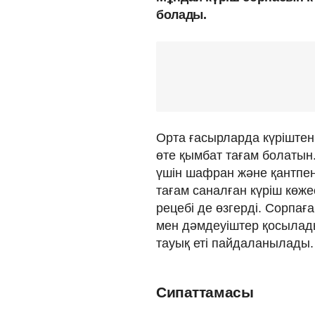
болады.
Орта ғасырларда күріштен
өте қымбат тағам болатын.
үшін шафран және қантпен 
тағам саналған күріш көжес
рецебі де өзгерді. Сорпаға
мен дәмдеуіштер қосылады
тауық еті пайдаланылады.
Сипаттамасы