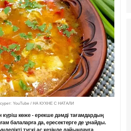
і сурет: YouTube / НА КУХНЕ С НАТАЛИ
 күріш көже - ерекше дәмді тағамдардың
ағам балаларға да, ересектерге де ұнайды.
нделікті түскі ас кезінде дайындауға