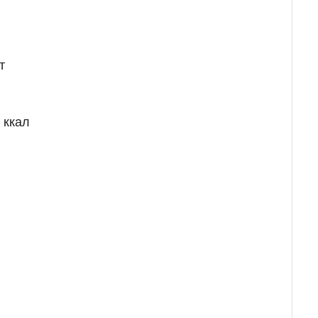
т
 ккал