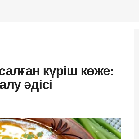
салған күріш көже:
лу әдісі