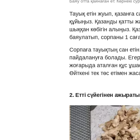
Баяу отта қайнаған ет. Көрнекі с
Тауық етін жуып, қазанға 
құйыңыз. Қазанды қатты жа
шыққан көбігін алыңыз. Қ
баяулатып, сорпаны 1 сағ
Сорпаға тауықтың сан етін,
пайдалануға болады. Егер
жоғарыда аталған құс ұша
Өйткені тек төс етімен жа
2. Етті сүйегінен ажырат