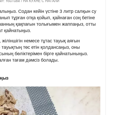
урет: YouTube / НА КУХНЕ С НАТАЛИ
салыңыз. Содан кейін үстіне 3 литр салқын су
нып тұрған отқа қойып, қайнаған соң бетіне
азанның қақпағын толығымен жаппаңыз, отты
ат қайнатыңыз.
 жіліншігін немесе тұтас тауық аяғын
 тауықтың төс етін қолдансаңыз, оны
сының бөліктерімен бірге қайнатыныңыз.
салған тағам дәмсіз болады.
ыңыз