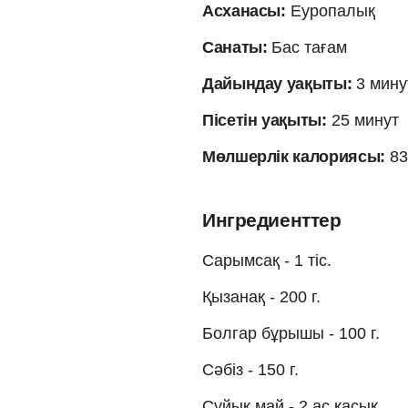
Асханасы:
Еуропалық
Санаты:
Бас тағам
Дайындау уақыты:
3 мину
Пісетін уақыты:
25 минут
Мөлшерлік калориясы:
83
Ингредиенттер
Сарымсақ - 1 тіс.
Қызанақ - 200 г.
Болгар бұрышы - 100 г.
Сәбіз - 150 г.
Сұйық май - 2 ас қасық.