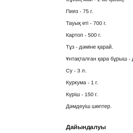
Пияз - 75 г.
Тауық еті - 700 г.
Картоп - 500 г.
Тұз - дәміне қарай.
Ұнтақталған қара бұрыш - 
Су - 3 л.
Куркума - 1 г.
Күріш - 150 г.
Дәмдеуіш шөптер.
Дайындалуы