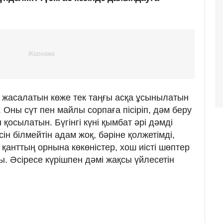
 жасалатын көже тек таңғы асқа ұсынылатын
 Оны сүт пен майлы сорпаға пісіріп, дәм беру
қосылатын. Бүгінгі күні қымбат әрі дәмді
ін білмейтін адам жоқ, бәріне қолжетімді,
 қанттың орнына көкөністер, хош иісті шөптер
. Әсіресе күрішпен дәмі жақсы үйлесетін