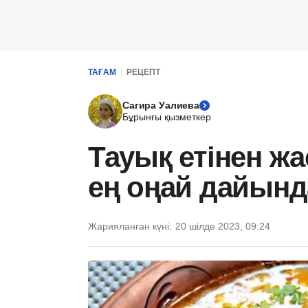
ТАҒАМ
РЕЦЕПТ
Сагира Уалиева
Бұрынғы қызметкер
Тауық етінен жа
ең оңай дайында
Жарияланған күні:
20 шілде 2023, 09:24