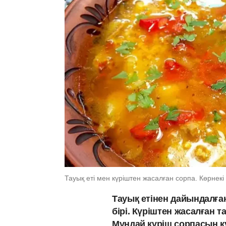
Тауық еті мен күріштен жасалған сорпа. Көрнек
Тауық етінен дайындалған
бірі. Күріштен жасалған т
Мұндай күріш сорпасын кү