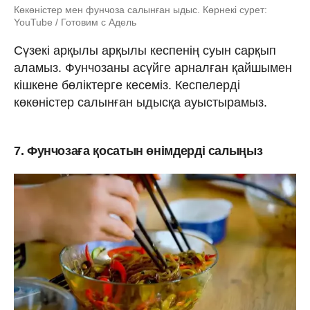
Көкөністер мен фунчоза салынған ыдыс. Көрнекі сурет:
YouTube / Готовим с Адель
Сүзекі арқылы арқылы кеспенің суын сарқып
аламыз. Фунчозаны асүйге арналған қайшымен
кішкене бөліктерге кесеміз. Кеспелерді
көкөністер салынған ыдысқа ауыстырамыз.
7. Фунчозаға қосатын өнімдерді салыңыз