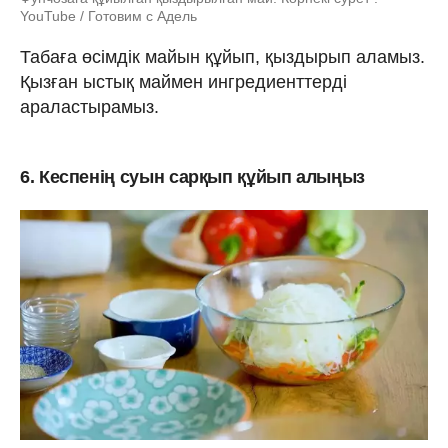
YouTube / Готовим с Адель
Табаға өсімдік майын құйып, қыздырып аламыз.
Қызған ыстық маймен ингредиенттерді
араластырамыз.
6. Кеспенің суын сарқып құйып алыңыз