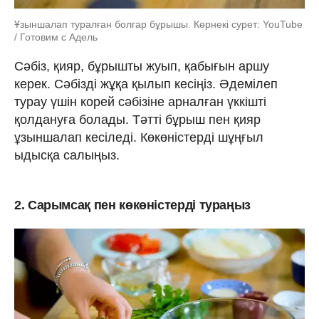
Ұзыншалап туралған болгар бұрышы. Көрнекі сурет: YouTube
/ Готовим с Адель
Сәбіз, қияр, бұрышты жуып, қабығын аршу
керек. Сәбізді жұқа қылып кесіңіз. Әдемілеп
турау үшін корей сәбізіне арналған үккішті
қолдануға болады. Тәтті бұрыш пен қияр
ұзыншалап кесіледі. Көкөністерді шұңғыл
ыдысқа салыңыз.
2. Сарымсақ пен көкөністерді тураңыз