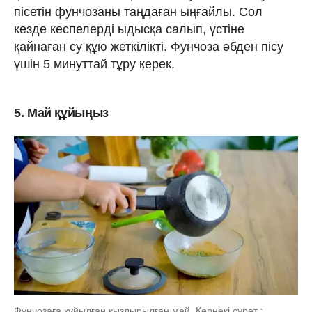
пісетін фунчозаны таңдаған ыңғайлы. Сол
кезде кеспелерді ыдысқа салып, үстіне
қайнаған су құю жеткілікті. Фунчоза әбден пісу
үшін 5 минуттай тұру керек.
5. Май құйыңыз
Фунчозаға құйылған қыздырылған май. Көрнекі сурет :