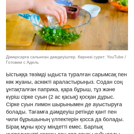
Дәмқосарға салынған дәмдеуіштер. Көрнекі сурет: YouTube /
Готовим с Адель
Ыстыққа төзімді ыдыста туралған сарымсақ пен
көк жуаны, аскөкті араластырыңыз. Содан соң
ұнтақталған паприка, қара бұрыш, тұз және
күріш сірке суын (2 ас қасық) қосқан дұрыс.
Сірке суын лимон шырынымен де ауыстыруға
болады. Тағамға дәмдеуіш ретінде қант пен
чили бұрышының үлпектерін қосса да болады.
Бірақ мұны қосу міндетті емес. Барлық