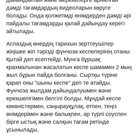
дәмді тағамдардың видеоларын көруге
болады. Онда қолжетімді өнімдерден дәмді әрі
пайдалы тағамдарды қалай дайындау керегі
айтылады.
Аспаздық өнердің тарихын зерттеушілер
жіңішке жіп тәрізді фунчоза кеспелерінің отаны
Қытай деп есептейді. Мунга бұршақ
крахмалынан жасалатын кеспе шамамен 2 мың
жыл бұрын пайда болғаны. Сыртқы түріне
қарап оны "шыны кеспе" деп те атайды.
Фунчоза жылдам дайындалуымен және
ерекшелігімен белгілі болды. Мұндай кеспе
көкөністермен, саңырауқұлақ, етпен, теңіз
өнімдерімен және балықпен, әр түрлі соуспен
бірге ыстық және салқын тағам ретінде
ұсынылады.