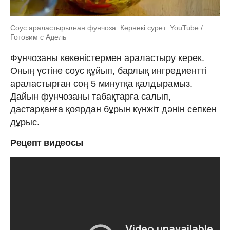
Соус араластырылған фунчоза. Көрнекі сурет: YouTube /
Готовим с Адель
Фунчозаны көкөністермен араластыру керек.
Оның үстіне соус құйып, барлық ингредиентті
араластырған соң 5 минутқа қалдырамыз.
Дайын фунчозаны табақтарға салып,
дастарқанға қоярдан бұрын күнжіт дәнін сепкен
дұрыс.
Рецепт видеосы