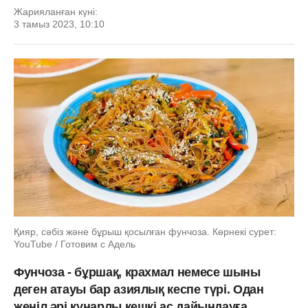
Жарияланған күні:
3 тамыз 2023, 10:10
Қияр, сәбіз және бұрыш қосылған фунчоза. Көрнекі сурет:
YouTube / Готовим с Адель
Фунчоза - бұршақ, крахмал немесе шыны
деген атауы бар азиялық кеспе түрі. Одан
жеңіл әрі құнарлы кешкі ас дайындауға