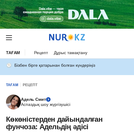
ТАҒАМ
Рецепт
Дұрыс тамақтану
Бізбен бірге қатарынан болған күндеріңіз
ТАҒАМ
РЕЦЕПТ
Адель Смит
Аспаздық шоу жүргізушісі
Көкөністерден дайындалған
фунчоза: Адельдің әдісі