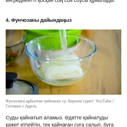
ингредиентті қосқан соң соя соусы құйылады.
4. Фунчозаны дайындаңыз
Фунчозаға құйылған қайнаған су. Көрнекі сурет: YouTube /
Готовим с Адель
Суды қайнатып аламыз. Әдетте қайнатуды
қажет етпейтін, тек қайнаған суға салып, буға