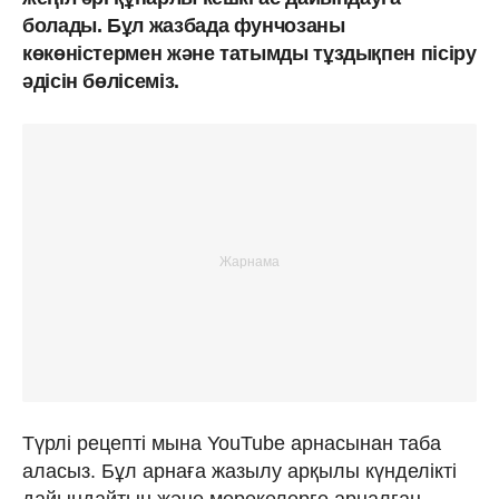
болады. Бұл жазбада фунчозаны
көкөністермен және татымды тұздықпен пісіру
әдісін бөлісеміз.
Түрлі рецепті мына YouTube арнасынан таба
аласыз. Бұл арнаға жазылу арқылы күнделікті
дайындайтын және мерекелерге арналған