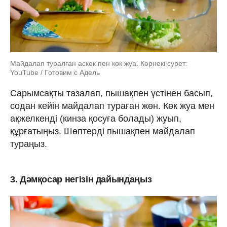
Майдалап туралған аскөк пен көк жуа. Көрнекі сурет:
YouTube / Готовим с Адель
Сарымсақты тазалап, пышақпен үстінен басып,
содан кейін майдалап тураған жөн. Көк жуа мен
ақжелкенді (кинза қосуға болады) жуып,
құрғатыңыз. Шөптерді пышақпен майдалап
тураңыз.
3. Дәмқосар негізін дайындаңыз