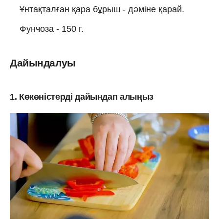
Ұнтақталған қара бұрыш - дәміне қарай.
Фунчоза - 150 г.
Дайындалуы
1. Көкөністерді дайындап алыңыз