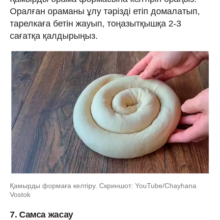
Оралған ораманы ұлу тәрізді етіп домалатып,
тарелкаға бетін жауып, тоңазытқышқа 2-3
сағатқа қалдырыңыз.
Қамырды формаға келтіру. Скриншот: YouTube/Chayhana
Vostok
7. Самса жасау