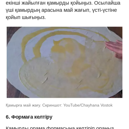
екінші жайылған қамырды қойыңыз. Осылайша
үші қамырдың арасына май жағып, үсті-үстіне
қойып шығыңыз.
Қамырға май жағу. Скриншот: YouTube/Chayhana Vostok
6. Формаға келтіру
Қамырды орама формасына келтіріп ораңыз.