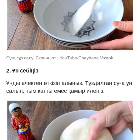
Суға тұз салу. Скриншот : YouTube/Chayhana Vostok
2. Ұн себіңіз
Ұнды електен өткізіп алыңыз. Тұздалған суға ұн
салып, тым қатты емес қамыр илеңіз.