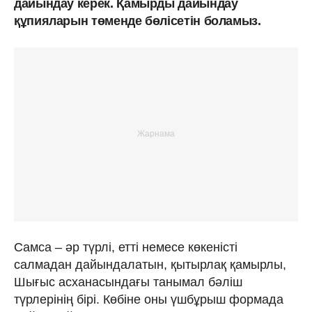
дайындау керек. Қамырды дайындау
құпияларын төменде бөлісетін боламыз.
Самса – әр түрлі, етті немесе көкеністі
салмадан дайындалатын, қытырлақ қамырлы,
Шығыс асханасындағы танымал бәліш
түрлерінің бірі. Көбіне оны үшбұрыш формада