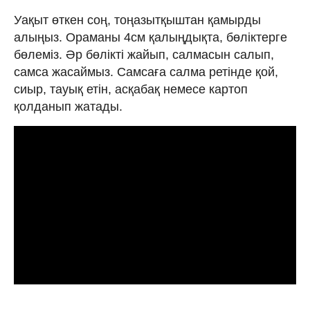
Уақыт өткен соң, тоңазытқыштан қамырды
алыңыз. Ораманы 4см қалыңдықта, бөліктерге
бөлеміз. Әр бөлікті жайып, салмасын салып,
самса жасаймыз. Самсаға салма ретінде қой,
сиыр, тауық етін, асқабақ немесе картоп
қолданып жатады.