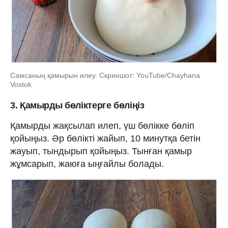
Самсаның қамырын илеу. Скриншот: YouTube/Chayhana
Vostok
3. Қамырды бөліктерге бөліңіз
Қамырды жақсылап илеп, үш бөлікке бөліп
қойыңыз. Әр бөлікті жайып, 10 минутқа бетін
жауып, тындырып қойыңыз. Тынған қамыр
жұмсарып, жаюға ыңғайлы болады.