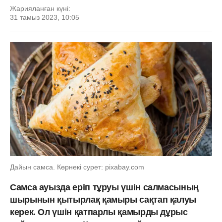
Жарияланған күні:
31 тамыз 2023, 10:05
Дайын самса. Көрнекі сурет: pixabay.com
Самса ауызда еріп тұруы үшін салмасының
шырынын қытырлақ қамыры сақтап қалуы
керек. Ол үшін қатпарлы қамырды дұрыс