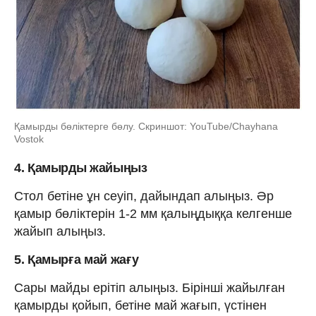
Қамырды бөліктерге бөлу. Скриншот: YouTube/Chayhana
Vostok
4. Қамырды жайыңыз
Стол бетіне ұн сеуіп, дайындап алыңыз. Әр
қамыр бөліктерін 1-2 мм қалыңдыққа келгенше
жайып алыңыз.
5. Қамырға май жағу
Сары майды ерітіп алыңыз. Бірінші жайылған
қамырды қойып, бетіне май жағып, үстінен