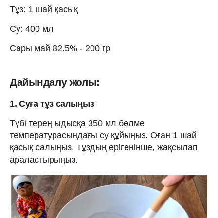
Тұз: 1 шай қасық
Су: 400 мл
Сары май 82.5% - 200 гр
Дайындалу жолы:
1. Суға тұз салыңыз
Түбі терең ыдысқа 350 мл бөлме
температурасындағы су құйыңыз. Оған 1 шай
қасық салыңыз. Тұздың ерігенінше, жақсылап
араластырыңыз.