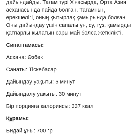
дайындайды. Тағам түрі Х ғасырда, Орта Азия
асханасында пайда болған. Тағамның
ерекшелігі, оның қытырлақ қамырында болған.
Оны дайындау үшін сапалы ұн, су, тұз, қамырды
қатпарлы қылатын сары май болса жеткілікті.
Сипаттамасы:
Асхана: Өзбек
Санаты: Тіскебасар
Дайындау уақыты: 5 минут
Дайындалу уақыты: 30 минут
Бір порцияға калориясы: 337 ккал
Құрамы:
Бидай ұны: 700 гр