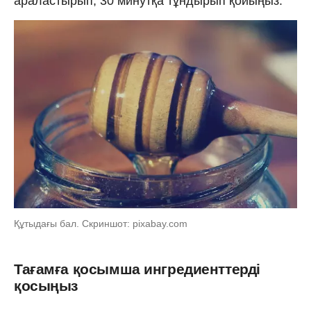
араластырып, 30 минутқа тұндырып қойыңыз.
Құтыдағы бал. Скриншот: pixabay.com
Тағамға қосымша ингредиенттерді
қосыңыз