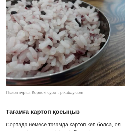
Піскен күріш. Көрнекі сурет: pixabay.com
Тағамға картоп қосыңыз
Сорпада немесе тағамда картоп көп болса, ол