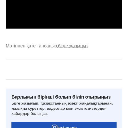
Мәтіннен қате тапсаңыз,
бізге жазыңыз
Барлығын бірінші болып біліп отырыңыз
Бізге жазылып, Қазақстанның өзекті жаңалықтарынан,
қызықты суреттер, видеолар мен эксклюзивтерден
хабардар болыңыз.
Instagram