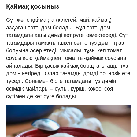
Қаймақ қосыңыз
Сүт және қаймақта (кілегей, май, қаймақ)
аздаған тәтті дәм болады. Бұл тәтті дәм
тағамдағы ащы дәмді кетіруге көмектеседі. Сүт
тағамдары тамақты ішкен сәтте тұз дәмінің аз
болуына әсер етеді. Мысалы, тұзы көп томат
соусы қою қаймақпен томатты-қаймақ соусына
айналады. Бір қасық қаймақ борщтағы ащы тұз
дәмін кетіреді. Олар тағамды дәмді әрі нәзік ете
түседі. Сонымен бірге тағамдағы тұз дәмін
өсімдік майлары – сұлы, күріш, кокос, соя
сүтімен де кетіруге болады.