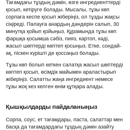
Тағамдағы тұздың дәмін, өзге ингредиенттерді
қосып, кетіруге болады. Мысалы, тұзы көп
сорпаға кеспе қосып жіберіңіз, ол тұзды жақсы
сіңіреді. Палауға анардың дәндерін салып, 30
минутқа қойып қойыңыз. Құрамында тұзы көп
фаршқа қосымша сәбіз, пияз, картоп, кәді,
жасыл шөптерді көптеп қосыңыз. Етке, сондай-
ақ, піскен күрішті де қоссаңыз болады.
Тұзы көп болып кеткен салатқа жасыл шөптерді
көптеп қосып, өсімдік майымен араластырып
жіберіңіз. Салатты жаңа ингредиент немесе
тұзы жоқ кез келген өнім құтқара алады.
Қышқылдарды пайдаланыңыз
Сорпа, соус, ет тағамдары, паста, салаттар мен
басқа да тағамдардағы тұздың дәмін азайту