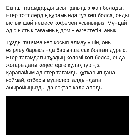
Екінші тағамдарды ысытқаныңыз жөн болады.
Егер тәттілердің құрамында тұз көп болса, онды
ыстық шай немесе кофемен ұсыныңыз. Мұндай
әдіс ыстық тағамның дәмін өзгертетіні анық.
Тұзды тағамға көп қосып алмау үшін, оны
әзірлеу барысында барынша сақ болған дұрыс.
Егер тағамдағы тұздың көлемі көп болса, онда
жоғарыдағы кеңестерге құлақ түріңіз.
Қарапайым әдістер тағамды құтқарып қана
қоймай, отбасы мүшелері алдындағы
абыройыңызды да сақтап қала алады.