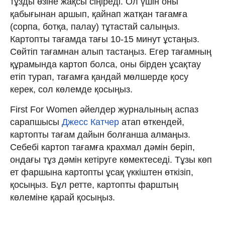
тұзды өзіне жақсы сіңіреді. Ол үшін оны
қабығынан аршып, қайнап жатқан тағамға
(сорпа, ботқа, палау) тұтастай салыңыз.
Картопты тағамда тағы 10-15 минут ұстаңыз.
Сөйтіп тағамнан алып тастаңыз. Егер тағамның
құрамында картоп болса, оны бірден ұсақтау
етіп турап, тағамға қандай мөлшерде қосу
керек, сол көлемде қосыңыз.
First For Women әйелдер журналының аспаз
сарапшысы
Джесс Катчер
атап өткендей,
картопты тағам дайын болғанша алмаңыз.
Себебі картоп тағамға крахмал дәмін беріп,
ондағы тұз дәмін кетіруге көмектеседі. Тұзы көп
ет фаршына картопты ұсақ үккіштен өткізіп,
қосыңыз. Бұл ретте, картопты фарштың
көлеміне қарай қосыңыз.