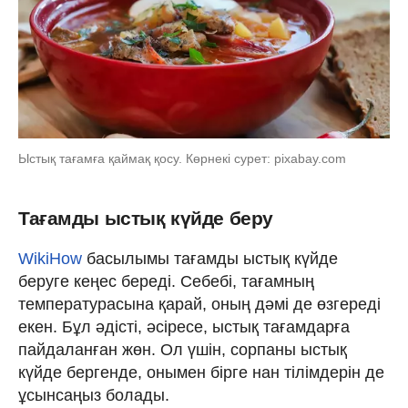
Ыстық тағамға қаймақ қосу. Көрнекі сурет: pixabay.com
Тағамды ыстық күйде беру
WikiHow
басылымы тағамды ыстық күйде
беруге кеңес береді. Себебі, тағамның
температурасына қарай, оның дәмі де өзгереді
екен. Бұл әдісті, әсіресе, ыстық тағамдарға
пайдаланған жөн. Ол үшін, сорпаны ыстық
күйде бергенде, онымен бірге нан тілімдерін де
ұсынсаңыз болады.