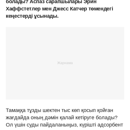
болады? Аспаз сарапшылары Эрин
Хаффстетлер мен Джесс Катчер төмендегі
кеңестерді ұсынады.
Тамаққа тұзды шектен тыс көп қосып қойған
жағдайда оның дәмін қалай кетіруге болады?
Ол үшін суды пайдаланыңыз, күрішті адсорбент