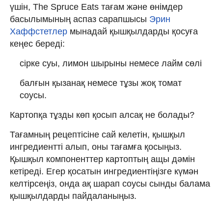
үшін, The Spruce Eats тағам және өнімдер
басылымының аспаз сарапшысы
Эрин
Хаффстетлер
мынадай қышқылдарды қосуға
кеңес береді:
сірке суы, лимон шырыны немесе лайм сөлі
балғын қызанақ немесе тұзы жоқ томат
соусы.
Картопқа тұзды көп қосып алсақ не болады?
Тағамның рецептісіне сай келетін, қышқыл
ингредиентті алып, оны тағамға қосыңыз.
Қышқыл компоненттер картоптың ащы дәмін
кетіреді. Егер қосатын ингредиентіңізге күмән
келтірсеңіз, онда ақ шарап соусы сынды балама
қышқылдарды пайдаланыңыз.