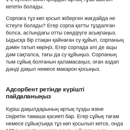
кететін болады.
Сорпаға тұз көп қосып жіберген жағдайда не
істеуге болады? Егер сорпа қатты тұздалған
болса, астындағы отты сөндіруге асықпаңыз.
Ыдысқа бір стақан қайнаған су құйып, сорпаның
дәмін татып көріңіз. Егер сорпада әлі де ащы
дәм сақталса, тағы да су құйыңыз. Сорпаның
тым сұйық болғанын қаламасаңыз, оған аздап
дәнді дақыл немесе макарон қосыңыз.
Адсорбент ретінде күрішті
пайдаланыңыз
Күріш дақылдарының артық тұзды өзіне
сіңіретін тамаша қасиеті бар. Егер сұйық тағам
немесе сұйықтыққа тұз көп қосылып кетсе, онда