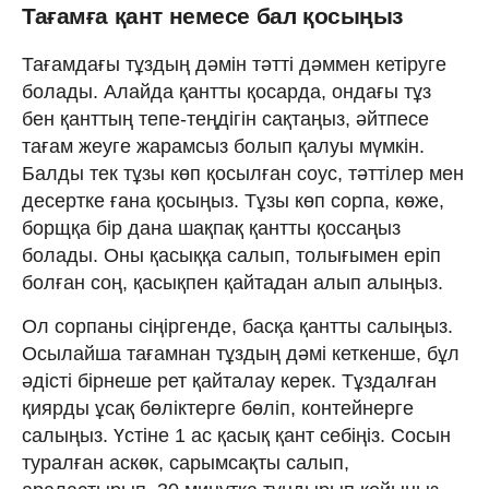
Тағамға қант немесе бал қосыңыз
Тағамдағы тұздың дәмін тәтті дәммен кетіруге
болады. Алайда қантты қосарда, ондағы тұз
бен қанттың тепе-теңдігін сақтаңыз, әйтпесе
тағам жеуге жарамсыз болып қалуы мүмкін.
Балды тек тұзы көп қосылған соус, тәттілер мен
десертке ғана қосыңыз. Тұзы көп сорпа, көже,
борщқа бір дана шақпақ қантты қоссаңыз
болады. Оны қасыққа салып, толығымен еріп
болған соң, қасықпен қайтадан алып алыңыз.
Ол сорпаны сіңіргенде, басқа қантты салыңыз.
Осылайша тағамнан тұздың дәмі кеткенше, бұл
әдісті бірнеше рет қайталау керек. Тұздалған
қиярды ұсақ бөліктерге бөліп, контейнерге
салыңыз. Үстіне 1 ас қасық қант себіңіз. Сосын
туралған аскөк, сарымсақты салып,