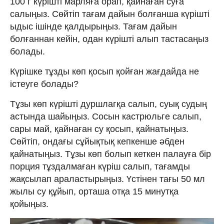
100 г күрішті марляға орап, қайнаған суға
салыңыз. Сөйтіп тағам дайын болғанша күрішті
ыдыс ішінде қалдырыңыз. Тағам дайын
болғаннан кейін, одан күрішті алып тастасаңыз
болады.
Күрішке тұзды көп қосып қойған жағдайда не
істеуге болады?
Тұзы көп күрішті дуршлагқа салып, суық судың
астында шайыңыз. Сосын кастрюльге салып,
сары май, қайнаған су қосып, қайнатыңыз.
Сөйтіп, ондағы сұйықтық кепкенше әбден
қайнатыңыз. Тұзы көп болып кеткен палауға бір
порция тұздалмаған күріш салып, тағамды
жақсылап араластырыңыз. Үстінен тағы 50 мл
жылы су құйып, орташа отқа 15 минутқа
қойыңыз.