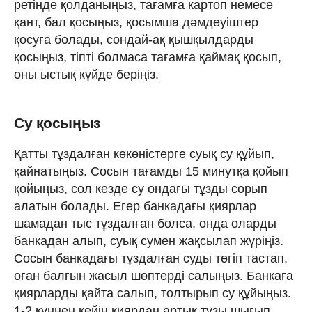
ретінде қолданыңыз, тағамға картоп немесе
қант, бал қосыңыз, қосымша дәмдеуіштер
қосуға болады, сондай-ақ қышқылдарды
қосыңыз, тіпті болмаса тағамға қаймақ қосып,
оны ыстық күйде беріңіз.
Су қосыңыз
Қатты тұздалған көкөністерге суық су құйып,
қайнатыңыз. Сосын тағамды 15 минутқа қойып
қойыңыз, сол кезде су ондағы тұзды сорып
алатын болады. Егер банкадағы қиярлар
шамадан тыс тұздалған болса, онда оларды
банкадан алып, суық сумен жақсылап жүріңіз.
Сосын банкадағы тұздалған суды төгіп тастап,
оған балғын жасыл шөптерді салыңыз. Банкаға
қиярларды қайта салып, толтырып су құйыңыз.
1-2 күннен кейін қиярдан артық тұзы шығып